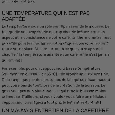
gamme de cafetières
.
UNE TEMPÉRATURE QUI N’EST PAS
ADAPTÉE
La température joue un rôle sur l’épaisseur de la
mousse
. Le
fait qu’elle soit trop froide ou trop
chaude
influencera son
aspect et la consistance de votre café. Un thermomètre n’est
pas utile pour les
machines
automatiques, puisqu’elles font
tout à votre place. Veillez surtout à ce que votre appareil
chauffe
à la température adaptée : un café brûlé n’est jamais
gourmand !
Par exemple, pour un
cappuccino
, à basse température
(vraiment en dessous de 65 °C), elle arbore une texture fine.
Cela s’explique par des protéines de
lait
qui se décomposent
peu, voire pas du tout, lors de la création de la
boisson
. Le
gras n’est pas non plus fondu, ce qui rend la
boisson
moins
crémeuse. D’ailleurs, si vous voulez vous faire un délicieux
cappuccino
, privilégiez à tout prix le
lait
entier écrémé !
UN MAUVAIS ENTRETIEN DE LA CAFETIÈRE