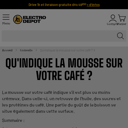
Drive 1h et livraison gratuite dès 49
+ d'infos
€90
Menu
Compte
Panier
Accueil
Conseils
Qu'indique la mousse sur votre café ?
QU'INDIQUE LA
MOUSSE
SUR
VOTRE CAFÉ ?
La
mousse
sur votre café indique s’il est plus ou moins
crémeux. Dans celle-ci, on retrouve de l’huile, des sucres et
les protéines du café. Une partie du goût de la
boisson
se
situe également dans cette surface.
Sommaire :