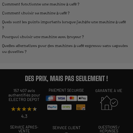
Comment fonctionne une
machine
à café ?
Comment choisir sa
machine
à café ?
Quels sont les points importants lorsque j'achète une
machine
à café
?
Pourquoi choisir une
machine
avec broyeur ?
Quelles alternatives pour des
machines
à café
expresso
sans
capsules
ou dosettes ?
DES PRIX, MAIS PAS SEULEMENT !
157 407 avis
PAIEMENT SÉCURISÉ
GARANTIE À VIE
authentifiés pour
ELECTRO DEPOT
★★★★★
★★★★★
4,3
SERVICE APRÈS-
QUESTIONS /
SERVICE CLIENT
VENTE
RÉPONSES