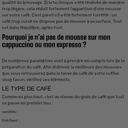
qualité du breuvage. Si la
technique
a été réalisée de manière
trop légère, cela réduit fortement l’apparition d’une
mousse
sur votre café. C’est pareil s’il a été fortement torréfié : un
café trop corsé ne dispose pas de
mousse
à sa
surface
. Tout
est dans l’équilibre, après tout.
Pourquoi je n’ai pas de
mousse
sur mon
cappuccino
ou mon
expresso
?
De nombreux paramètres sont à prendre en compte lors de la
préparation du café. Afin d’obtenir la
meilleure
des
mousses
que vous retrouverez dans la
tasse
de café de votre
coffee
shop favori, vérifiez ces éléments.
LE TYPE DE CAFÉ
Comme vu plus haut, c’est au
niveau
du grain de café que tout
se passe en premier
lieu
:
variétés ;
fraîcheur ;