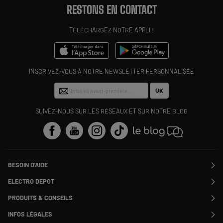
RESTONS EN CONTACT
TÉLÉCHARGEZ NOTRE APPLI !
INSCRIVEZ-VOUS À NOTRE NEWSLETTER PERSONNALISÉE
OK
SUIVEZ-NOUS SUR LES RÉSEAUX ET SUR NOTRE BLOG
BESOIN D'AIDE
Contactez-nous
ELECTRO DEPOT
Suivre ma commande
Modifier ou annuler ma commande
PRODUITS & CONSEILS
SAV
Qui sommes nous ?
Nos marques
Payer en plusieurs fois
INFOS LÉGALES
Rejoignez-nous !
Les avis du site
Information phishing
Nos engagements RSE