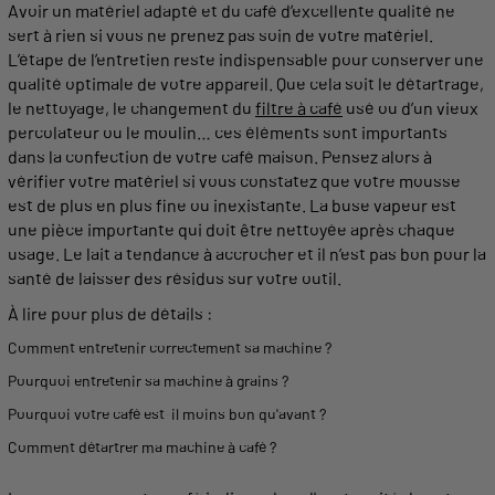
Avoir un matériel adapté et du café d’excellente qualité ne
sert à rien si vous ne prenez pas soin de votre matériel.
L’étape de l’entretien reste indispensable pour conserver une
qualité optimale de votre appareil. Que cela soit le détartrage,
le nettoyage, le changement du
filtre à café
usé ou d’un vieux
percolateur ou le moulin… ces éléments sont importants
dans la confection de votre café
maison
. Pensez alors à
vérifier votre matériel si vous constatez que votre
mousse
est de plus en plus fine ou inexistante. La buse
vapeur
est
une pièce importante qui doit être nettoyée après chaque
usage. Le
lait
a tendance à accrocher et il n’est pas bon pour la
santé de laisser des résidus sur votre outil.
À lire pour plus de détails :
Comment entretenir correctement sa
machine
?
Pourquoi entretenir sa
machine
à grains ?
Pourquoi votre café est-il moins bon qu'avant ?
Comment détartrer ma
machine
à café ?