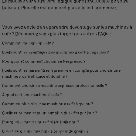
La
mousse
sur votre café indique donc l'onctuosité de votre
boisson
. Plus elle est dense et plus elle est crémeuse.
Vous avez envie d’en apprendre davantage sur les
machines
à
café ? Découvrez sans plus tarder nos autres FAQs :
Comment choisir son café ?
Quels sont les avantages des
machines
à café à
capsules
?
Pourquoi et comment choisir sa Nespresso ?
Quels sont les paramètres à prendre en compte pour choisir une
machine
à café efficace et durable ?
Comment choisir sa
machine
expresso
professionnelle ?
À quoi sert une
machine
à café ?
Comment bien régler sa
machine
à café à grains ?
Quelle contenance pour combien de cafés par jour ?
Pourquoi acheter une cafetière
italienne
?
Qu'est-ce qu'une
machine
à broyeur de grains ?