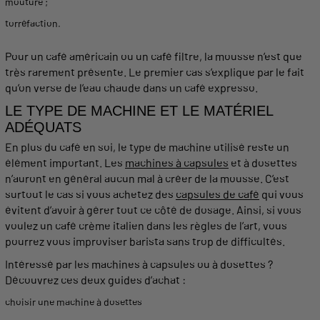
mouture
;
torréfaction.
Pour un café américain ou un café
filtre
, la
mousse
n’est que
très rarement présente. Le premier cas s’explique par le fait
qu’on
verse
de l’
eau
chaude
dans un café
expresso
.
LE TYPE DE
MACHINE
ET LE MATÉRIEL
ADÉQUATS
En plus du café en soi, le type de
machine
utilisé reste un
élément important. Les
machines à capsules
et à dosettes
n’auront en général aucun mal à créer de la
mousse
. C’est
surtout le cas si vous achetez des
capsules de café
qui vous
évitent d’avoir à gérer tout ce côté de dosage. Ainsi, si vous
voulez un café crème
italien
dans les règles de l’art, vous
pourrez vous improviser
barista
sans trop de difficultés.
Intéressé par les
machines
à
capsules
ou à dosettes ?
Découvrez ces deux guides d’achat :
choisir une
machine
à dosettes