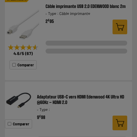
Câble imprimante USB 2.0 EDENWOOD blanc 2m
Type : Câble imprimante
€
2
95
★★★★★
★★★★★
4.6
/5
(
67
)
Comparer
Adaptateur USB-C vers HDMI Edenwood 4K Ultra HD
@60Hz – HDMI 2.0
Type :
€
9
98
Comparer