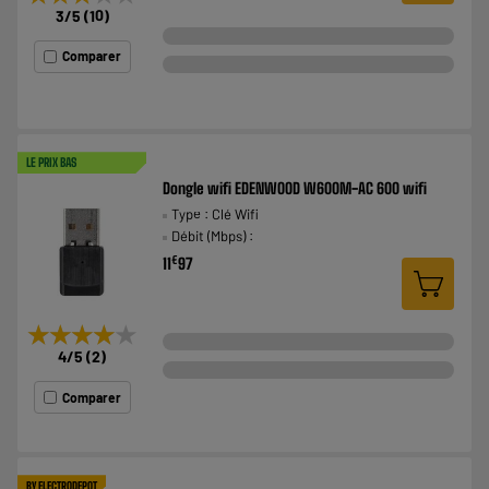
3
/5
(
10
)
Comparer
LE PRIX BAS
Dongle wifi EDENWOOD W600M-AC 600 wifi
Type : Clé Wifi
Débit (Mbps) :
€
11
97
★★★★★
★★★★★
4
/5
(
2
)
Comparer
BY ELECTRODEPOT