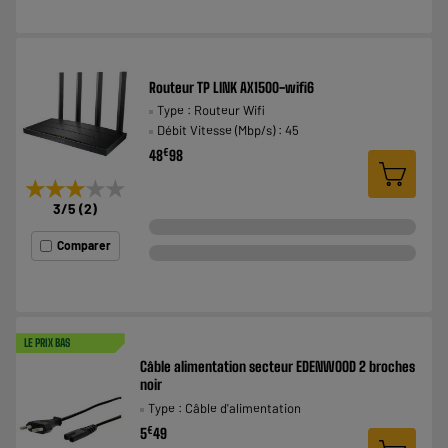
Routeur TP LINK AX1500-wifi6
Type : Routeur Wifi
Débit Vitesse (Mbp/s) : 45
€
48
98
★★★★★
★★★★★
3
/5
(
2
)
Comparer
LE PRIX BAS
Câble alimentation secteur EDENWOOD 2 broches
noir
Type : Câble d'alimentation
€
5
49