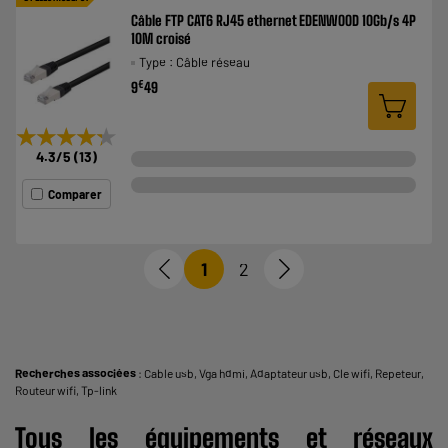
Câble FTP CAT6 RJ45 ethernet EDENWOOD 10Gb/s 4P
10M croisé
Type : Câble réseau
€
9
49
★★★★★
★★★★★
4.3
/5
(
13
)
Comparer
1
2
Recherches associées
:
Cable usb
,
Vga hdmi
,
Adaptateur usb
,
Cle wifi
,
Repeteur
,
Routeur wifi
,
Tp-link
Tous les équipements et réseaux