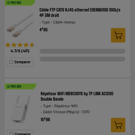
LE PRIX BAS
Câble FTP CAT6 RJ45 ethernet EDENWOOD 10Gb/s
4P 3M droit
Type : Câble réseau
€
4
95
★★★★★
★★★★★
4.7
/5
(
40
)
Comparer
LE PRIX BAS
Répéteur WiFi MERCUSYS by TP LINK AC1200
Double Bande
Type : Répéteur Wifi
Débit Vitesse (Mbp/s) : 1200
€
15
98
Comparer