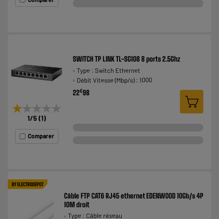
SWITCH TP LINK TL-SG108 8 ports 2.5Ghz
Type : Switch Ethernet
Débit Vitesse (Mbp/s) : 1000
€
22
98
★★★★★
★★★★★
1
/5
(
1
)
Comparer
BY ELECTRODEPOT
Câble FTP CAT6 RJ45 ethernet EDENWOOD 10Gb/s 4P
10M droit
Type : Câble réseau