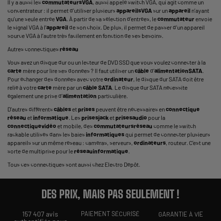
Il y a aussi les
commutateurs
VGA
, aussi appelé switch VGA, qui agit comme un
concentrateur : il permet d’utiliser plusieurs
appareils
VGA
sur un
appareil
n’ayant
qu’une seule entrée
VGA
. À partir de sa sélection d’entrées, le
commutateur
envoie
le signal VGA à l’
appareil
de son choix. De plus, il permet de passer d’un appareil
source VGA à l’autre très facilement en fonction de ses besoins.
Autres connectiques
réseau
Vous avez un disque dur ou un lecteur de DVD SSD que vous voulez connecter à la
carte
mère pour lire ses données ? Il faut utiliser un
câble
d’
alimentation
SATA
.
Pour échanger des données avec votre
ordinateur
, le disque dur SATA doit être
relié à votre
carte
mère par un
câble SATA
. Le disque dur SATA nécessite
également une prise d'
alimentation
particulière.
D’autres différents
câbles
et
prises
peuvent être nécessaires en
connectique
réseau
et
informatique
. Les
prises
jack
et
prises
audio
pour la
connectique
vidéo
et mobile, des
commutateurs
réseau
comme le switch
rackable utilisés dans les baies
informatiques
qui permet de connecter plusieurs
appareils sur un même réseau : caméras, serveurs,
ordinateurs
, routeur. C’est une
sorte de multiprise pour le
réseau
informatique
.
Tous ces connectiques sont aussi chez Electro Dépôt.
DES PRIX, MAIS PAS SEULEMENT !
157 407 avis
PAIEMENT SÉCURISÉ
GARANTIE À VIE