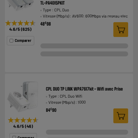
TL-PA4015PKIT
Type : CPL Duo
Vitesse (Mbp/s) : AV600: 600Mbps via reseau elec
★★★★★
★★★★★
€
48
98
4.6
/5
(
625
)
Comparer
CPL DUO TP LINK WPA7617kit - Wifi avec Prise
Type : CPL Duo Wifi
Vitesse (Mbp/s) : 1000
€
84
90
★★★★★
★★★★★
4.6
/5
(
46
)
Comparer