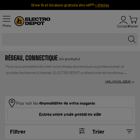
Drive 1h et livraison gratuite dès 49
+ d'infos
€90
Menu
Compte
Panier
RÉSEAU, CONNECTIQUE
(40 produits)
Pour vous permettre de créer votre réseau domestique ou professionnel, et
accéder facilement à internet, ELECTRO DEPOT a sélectionné de nombreux
équipements pas cher et de grandes marques : modem, clé wifi ou bluetooth,
see_more_label
routeur ou switch à connecter à votre ordinateur, prise CPL à brancher sur une
prise de courant. Vous trouverez forcément la configuration la mieux adaptée à
UN CREDIT VOUS ENGAGE ET
votre besoin !
Payer en plusieurs fois :
DOIT ETRE REMBOURSE. VERIFIEZ VOS CAPACITES DE
Pour voir les
disponibilités de votre magasin
REMBOURSEMENT AVANT DE VOUS ENGAGER.
Entrez votre code postal ou ville
Filtrer
Trier