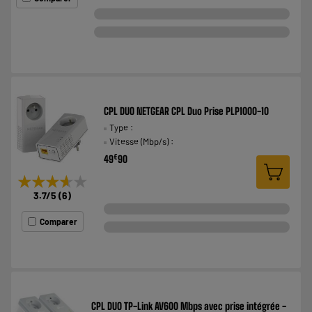
CPL DUO NETGEAR CPL Duo Prise PLP1000-10
Type :
Vitesse (Mbp/s) :
€
49
90
★★★★★
★★★★★
3.7
/5
(
6
)
Comparer
CPL DUO TP-Link AV600 Mbps avec prise intégrée -