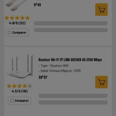
€
9
49
★★★★★
★★★★★
4.9
/5
(
32
)
Comparer
Routeur Wi-Fi TP LINK ARCHER A5 1200 Mbps
Type : Routeur Wifi
Débit Vitesse (Mbp/s) : 1200
€
39
97
★★★★★
★★★★★
4.3
/5
(
18
)
Comparer