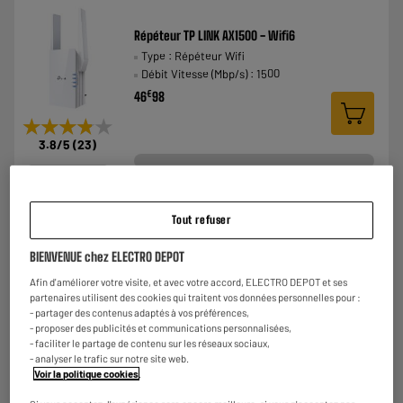
Répéteur TP LINK AX1500 - Wifi6
Type : Répéteur Wifi
Débit Vitesse (Mbp/s) : 1500
€
46
98
★★★★★
★★★★★
3.8
/5
(
23
)
Comparer
Tout refuser
BIENVENUE chez ELECTRO DEPOT
Afin d'améliorer votre visite, et avec votre accord, ELECTRO DEPOT et ses
CPL DUO TP LINK PA7019P Kit - AV1000 2 prises
partenaires utilisent des cookies qui traitent vos données personnelles pour :
Type : CPL Duo
- partager des contenus adaptés à vos préférences,
Vitesse (Mbp/s) : AV1000: 1000Mbps via reseau
- proposer des publicités et communications personnalisées,
elec
- faciliter le partage de contenu sur les réseaux sociaux,
- analyser le trafic sur notre site web.
€
74
98
★★★★★
★★★★★
Voir la politique cookies
.
4.8
/5
(
42
)