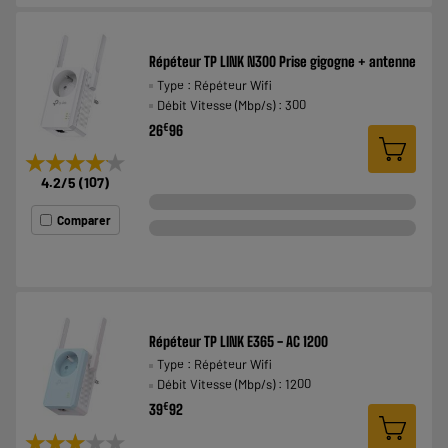
Répéteur TP LINK N300 Prise gigogne + antenne
Type : Répéteur Wifi
Débit Vitesse (Mbp/s) : 300
€
26
96
★★★★★
★★★★★
4.2
/5
(
107
)
Comparer
Répéteur TP LINK E365 - AC 1200
Type : Répéteur Wifi
Débit Vitesse (Mbp/s) : 1200
€
39
92
★★★★★
★★★★★