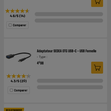
★★★★★
★★★★★
4.6
/5
(
14
)
Comparer
Adaptateur SEDEA OTG USB-C - USB Femelle
Type :
€
4
98
★★★★★
★★★★★
4.3
/5
(
20
)
Comparer
BY ELECTRODEPOT