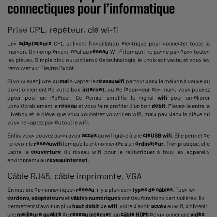
connectiques pour l’informatique
Prise CPL, répéteur, clé wi-fi
Les
adaptateurs
CPL
utilisent l'installation électrique pour connecter toute la
maison. Un complément idéal au
réseau
Wi-Fi lorsqu'il ne passe pas dans toutes
les pièces. Simple bloc ou condensé de technologie, le choix est vaste, et vous les
retrouvez sur Electro Dépôt.
Si vous avez juste du
mal
à capter le
réseau
wifi
partout dans la maison à cause du
positionnement de votre box
internet
, ou de l’épaisseur des murs, vous pouvez
opter pour un répéteur. Ce dernier amplifie le signal
wifi
pour améliorer
considérablement le
réseau
et vous faire profiter d’un bon
débit
. Placez-le entre la
Livebox et la pièce que vous souhaitez couvrir en wifi, mais pas dans la pièce où
vous ne captez pas du tout le wifi.
Enfin, vous pouvez aussi avoir
accès
au wifi grâce à une
clé
USB wifi
. Elle permet de
recevoir le
réseau
wifi
lorsqu’elle est connectée à un
ordinateur
. Très pratique, elle
capte la
couverture
du réseau wifi pour le redistribuer à tous les appareils
environnants au
réseau
internet
.
Câble RJ45, câble imprimante, VGA
En matière de connectiques
réseau
, il y a plusieurs
types de câbles
. Tous les
cordons, adaptateurs
et
câbles numériques
ont des fonctions particulières. Ils
permettent d’avoir un plus
haut débit
de
wifi
, voire d’avoir
accès
au wifi, d'obtenir
une
meilleure qualité
de
réseau internet
, un
câble HDMI
de visionner une
vidéo