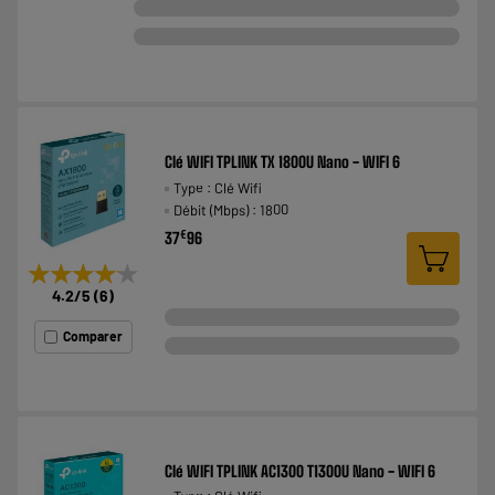
Clé WIFI TPLINK TX 1800U Nano - WIFI 6
Type : Clé Wifi
Débit (Mbps) : 1800
€
37
96
★★★★★
★★★★★
4.2
/5
(
6
)
Comparer
Clé WIFI TPLINK AC1300 T1300U Nano - WIFI 6