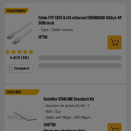
BY ELECTRODEPOT
Câble FTP CAT6 RJ45 ethernet EDENWOOD 10Gb/s 4P
30M droit
Type : Câble réseau
€
19
98
★★★★★
★★★★★
4.8
/5
(
36
)
Comparer
EXCLU WEB
Satellite STARLINK Standard Kit
Nombre de prises RJ45 : 1
Wifi : Oui
Débit wifi Mbps : 200 Mbp/s
€
349
99
Payer en
plusieurs fois