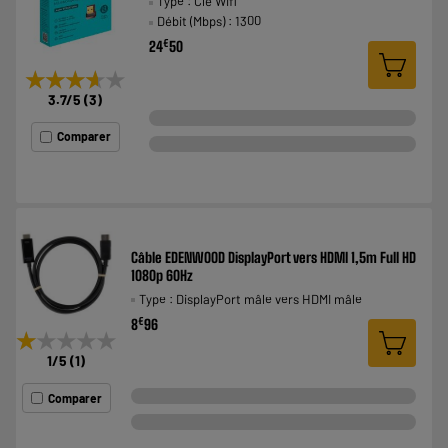
Type : Clé Wifi
Débit (Mbps) : 1300
€
24
50
★★★★★
★★★★★
3.7
/5
(
3
)
Comparer
Câble EDENWOOD DisplayPort vers HDMI 1,5m Full HD
1080p 60Hz
Type : DisplayPort mâle vers HDMI mâle
€
8
96
★★★★★
★★★★★
1
/5
(
1
)
Comparer