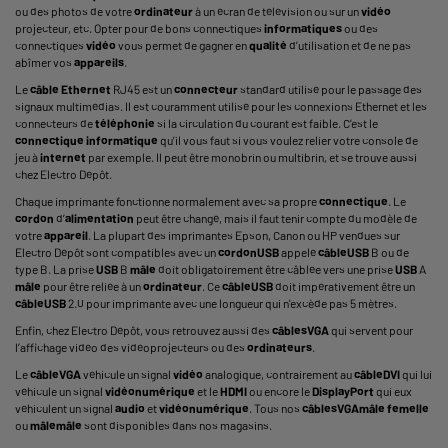
ou des photos de votre
ordinateur
à un écran de télévision ou sur un
vidéo
projecteur, etc. Opter pour de bons connectiques
informatiques
ou des
connectiques
vidéo
vous permet de gagner en
qualité
d’utilisation et de ne pas
abîmer vos
appareils
.
Le
câble Ethernet
RJ45
est un
connecteur
standard utilisé pour le passage des
signaux multimédias. Il est couramment utilisé pour les connexions Ethernet et les
connecteurs de
téléphonie
si la circulation du courant est faible. C’est le
connectique informatique
qu’il vous faut si vous voulez relier votre console de
jeu à
internet
par exemple. Il peut être monobrin ou multibrin, et se trouve aussi
chez Electro Dépôt.
Chaque imprimante fonctionne normalement avec sa propre
connectique
. Le
cordon
d’
alimentation
peut être changé, mais il faut tenir compte du modèle de
votre
appareil
. La plupart des imprimantes Epson, Canon ou HP vendues sur
Electro Dépôt sont compatibles avec un
cordon
USB
appelé
câble
USB
B ou de
type B. La prise
USB
B
mâle
doit obligatoirement être câblée vers une prise
USB
A
mâle
pour être reliée à un
ordinateur
. Ce
câble
USB
doit impérativement être un
câble
USB
2.0 pour imprimante avec une longueur qui n'excède pas 5 mètres.
Enfin, chez Electro Dépôt, vous retrouvez aussi des
câbles
VGA
qui servent pour
l’affichage vidéo des vidéoprojecteurs ou des
ordinateurs
.
Le
câble
VGA
véhicule un signal
vidéo
analogique, contrairement au
câble
DVI
qui lui
véhicule un signal
vidéo
numérique
et le
HDMI
ou encore le
DisplayPort
qui eux
véhiculent un signal
audio
et
vidéo
numérique
. Tous nos
câbles
VGA
mâle femelle
ou
mâle
mâle
sont disponibles dans nos magasins.