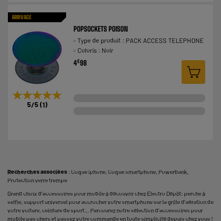
ARRIVAGE
POPSOCKETS POISON
Type de produit : PACK ACCESS TELEPHONE
Coloris : Noir
€
4
98
★★★★★
★★★★★
5
/5
(
1
)
Recherches associées
:
Coque iphone
,
Coque smartphone
,
Powerbank
,
Protection verre trempe
Grand choix d'accessoires pour mobile à découvrir chez Electro Dépôt: perche à
selfie, support universel pour accrocher votre smartphone sur la grille d'aération de
votre voiture, ceinture de sport… Parcourez notre sélection d'accessoires pour
mobile pas chers et passez votre commande en toute simplicité depuis chez vous !