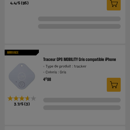
4.4
/5
(
95
)
ARRIVAGE
Traceur GPS MOBILITY Gris compatible iPhone
Type de produit : tracker
Coloris : Gris
€
4
98
★★★★★
★★★★★
3.7
/5
(
3
)