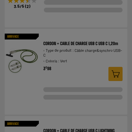
★★★★★
★★★★★
3.5
/5
(
2
)
ARRIVAGE
CORDON + CABLE DE CHARGE USB C USB C 1,20m
Type de produit : Câble charge&synchro USB-
C
Coloris : Vert
€
3
98
ARRIVAGE
CORDON + CABLE DE CHARGE USB C LIGHTNING