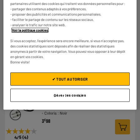
partenaires utilisent des cookies qui traitent vos données personnelles pour :
ACCESSOIRE MOBILITY LAB support ventouse
- partager des contenus adaptés à vos préférences,
Type de produit : Support ventouse
- proposer des publicités et communications personnalisées,
- faciliter le partage de contenu sur les réseaux sociaux,
Coloris : Noir
- analyser le trafic sur notre site web.
€
2
98
Voir la politique cookies
.
Si vous acceptez, l'expérience sera encore meilleure, si vous n'acceptez pas,
des cookies statistiques sont déposés afin de réaliser des statistiques
anonymes à partir de votre navigation. Vous pouvez vous opposer à leur dépôt
en gérant vos cookies.
Bonne visite!
✔ TOUT AUTORISER
ARRIVAGE
Bandoulière pour Smartphone avec Cordon USB-C
Gérer les cookies
Intégré
Type de produit : Câble de charge 3 en 1
Coloris : Noir
€
3
98
★★★★★
★★★★★
4
/5
(
4
)