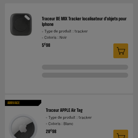
Traceur BE MIX Tracker localisateur d'objets pour
Iphone
Type de produit : tracker
Coloris : Noir
€
5
98
ARRIVAGE
Traceur APPLE Air Tag
Type de produit : tracker
Coloris : Blanc
€
28
98