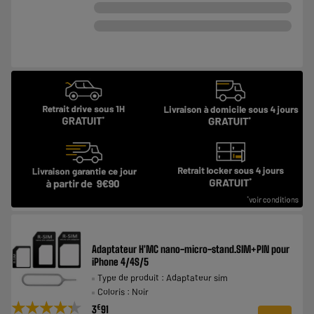
Adaptateur H'MC nano-micro-stand.SIM+PIN pour
iPhone 4/4S/5
Type de produit : Adaptateur sim
Coloris : Noir
★★★★★
★★★★★
€
3
91