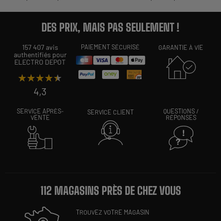
DES PRIX, MAIS PAS SEULEMENT !
157 407 avis
PAIEMENT SÉCURISÉ
GARANTIE À VIE
authentifiés pour
ELECTRO DEPOT
★★★★★
★★★★★
4,3
SERVICE APRÈS-
QUESTIONS /
SERVICE CLIENT
VENTE
RÉPONSES
112 MAGASINS PRÈS DE CHEZ VOUS
TROUVEZ VOTRE MAGASIN