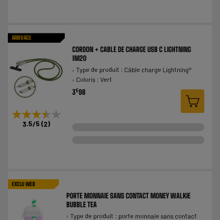
ARRIVAGE
CORDON + CABLE DE CHARGE USB C LIGHTNING
1M20
Type de produit : Câble charge Lightning®
Coloris : Vert
€
3
98
★★★★★
★★★★★
3.5
/5
(
2
)
EXCLU WEB
PORTE MONNAIE SANS CONTACT MONEY WALKIE
BUBBLE TEA
Type de produit : porte monnaie sans contact