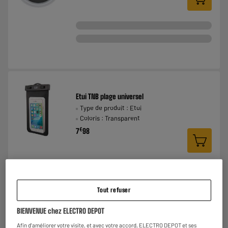
Etui TNB plage universel
Type de produit : Etui
Coloris : Transparent
€
7
98
Tout refuser
BIENVENUE chez ELECTRO DEPOT
Afin d'améliorer votre visite, et avec votre accord, ELECTRO DEPOT et ses
ARRIVAGE