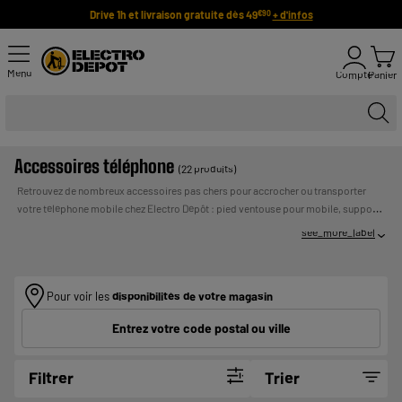
Drive 1h et livraison gratuite dès 49
+ d'infos
€90
Menu
Compte
Panier
Accessoires téléphone
(22 produits)
Retrouvez de nombreux accessoires pas chers pour accrocher ou transporter
votre téléphone mobile chez Electro Dépôt : pied ventouse pour mobile, support
universel et magnétique pour grille d'aération de votre voiture, perche à selfie,
see_more_label
ceinture de sport... Ces différents accessoires pour téléphones portables ont été
sélectionnés avec soin et vous sont proposés aux meilleurs prix du marché.
UN CREDIT VOUS ENGAGE ET DOIT ETRE
Payer en plusieurs fois :
REMBOURSE. VERIFIEZ VOS CAPACITES DE
Pour voir les
disponibilités de votre magasin
REMBOURSEMENT AVANT DE VOUS ENGAGER.
Entrez votre code postal ou ville
Filtrer
Trier