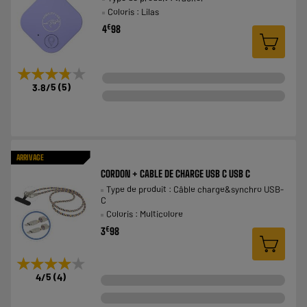
Coloris : Lilas
€
4
98
★★★★★
★★★★★
3.8
/5
(
5
)
ARRIVAGE
CORDON + CABLE DE CHARGE USB C USB C
Type de produit : Câble charge&synchro USB-
C
Coloris : Multicolore
€
3
98
★★★★★
★★★★★
4
/5
(
4
)