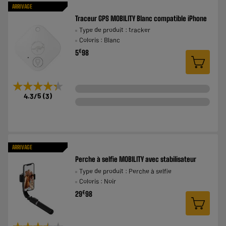
ARRIVAGE
Traceur GPS MOBILITY Blanc compatible iPhone
Type de produit : tracker
Coloris : Blanc
€
5
98
★★★★★
★★★★★
4.3
/5
(
3
)
ARRIVAGE
Perche à selfie MOBILITY avec stabilisateur
Type de produit : Perche à selfie
Coloris : Noir
€
29
98