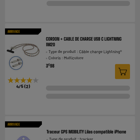
ARRIVAGE
CORDON + CABLE DE CHARGE USB C LIGHTNING
1M20
Type de produit : Câble charge Lightning®
Coloris : Multicolore
€
3
98
★★★★★
★★★★★
4
/5
(
2
)
ARRIVAGE
Traceur GPS MOBILITY Lilas compatible iPhone
Type de produit : tracker