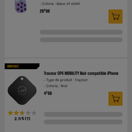
Coloris : blanc et violet
€
28
98
ARRIVAGE
Traceur GPS MOBILITY Noir compatible iPhone
Type de produit : tracker
Coloris : Noir
€
4
98
★★★★★
★★★★★
2.7
/5
(
7
)