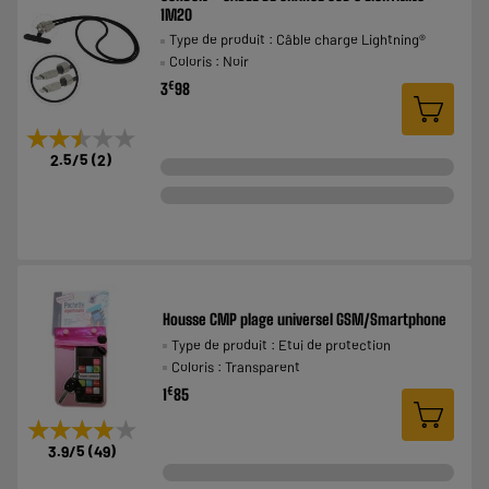
1M20
Type de produit : Câble charge Lightning®
Coloris : Noir
€
3
98
★★★★★
★★★★★
2.5
/5
(
2
)
Housse CMP plage universel GSM/Smartphone
Type de produit : Etui de protection
Coloris : Transparent
€
1
85
★★★★★
★★★★★
3.9
/5
(
49
)