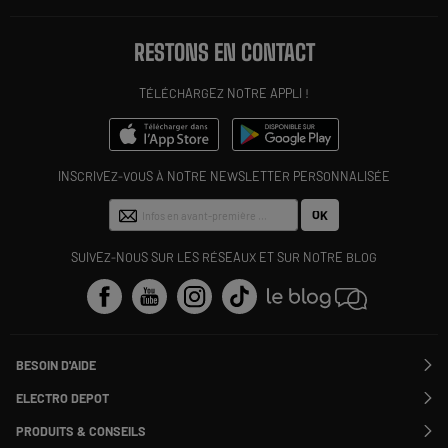
RESTONS EN CONTACT
TÉLÉCHARGEZ NOTRE APPLI !
INSCRIVEZ-VOUS À NOTRE NEWSLETTER PERSONNALISÉE
OK
SUIVEZ-NOUS SUR LES RÉSEAUX ET SUR NOTRE BLOG
BESOIN D'AIDE
Contactez-nous
ELECTRO DEPOT
Suivre ma commande
Modifier ou annuler ma commande
PRODUITS & CONSEILS
SAV
Qui sommes nous ?