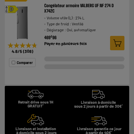
Congélateur armoire VALBERG UF NF 274 D
A
D
X742C
G
Volume utile (L) : 274 L
Type de froid : Ventilé
Dégivrage : Oui, automatique
€
469
96
Payer en
plusieurs fois
★★★★★
★★★★★
4.8
/5
(
308
)
Comparer