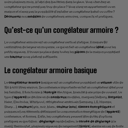
voire plusieurs mois, à l’abri des bactéries dans la glace. Vous cherchez un
congélateur qui ne prend pas trop de place ? Vous vivez en appartement ou en
maison et n’avez pas la possibilité d’installer un congélateur bahut ou coffre ?
Découvrez
nos
modèles
de congélateurs armoires, compacts et pratiques.
Qu’est-ce qu’un congélateur armoire ?
Le congélateur armoire est un congélateur vertical statique. Il mesure 60
centimètres de largeur en moyenne, ce qui en fait un congélateur
idéal
pour les
petits espaces. Il trouve sa place dans toutes les
pièces
de la maison possédant
une
hauteur
sous plafond suffisante.
Le congélateur armoire basique
Le
congélateur armoire
basique est un congélateur possédant un
volume
utile de
150 à 400 litres environ. Sa contenance importante en fait un congélateur idéal pour
les familles. Il fonctionne à l’
énergie
électrique, branché à une prise de courant. Ce
type d’
appareil
se décline en de
nombreux
modèles, marques (Valberg,
Hotpoint
,
Haier, Electrolux, Whirlpool, réfrigérateur américain Samsung, LG, Hisense,
Sharp…),
couleurs
(gris, noir, blanc,
couleur
inox
),
classes énergétiques
et
puissance (ces éléments définissent la consommation énergétique de l’
appareil
)
contenance, et formes. Enfin, les congélateurs peuvent être dotés d’options
pratiques au quotidien :
dégivrage
rapide (adieu, la
corvée de dégivrage
à la
main), thermostat, plusieurs espaces de rangement (
tiroirs
), alarme en cas de fonte