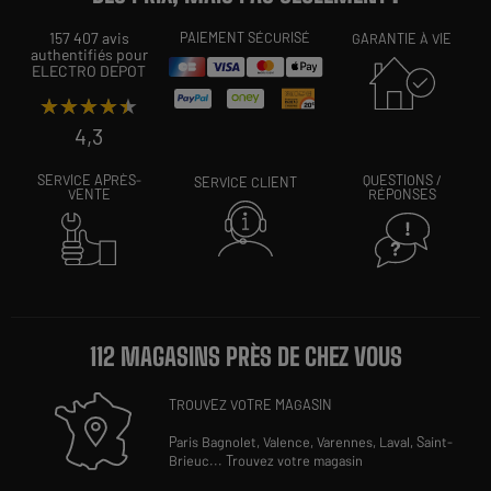
157 407 avis
PAIEMENT SÉCURISÉ
GARANTIE À VIE
authentifiés pour
ELECTRO DEPOT
★★★★★
★★★★★
4,3
SERVICE APRÈS-
QUESTIONS /
SERVICE CLIENT
VENTE
RÉPONSES
112 MAGASINS PRÈS DE CHEZ VOUS
TROUVEZ VOTRE MAGASIN
Paris Bagnolet,
Valence,
Varennes,
Laval,
Saint-
Brieuc
...
Trouvez votre magasin