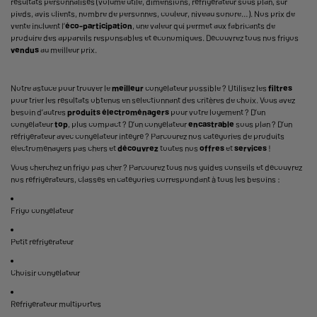
résultats personnalisés (volume utile, dimensions,
réfrigérateur sous plan
, sur
pieds, avis clients, nombre de personnes, couleur, niveau sonore…). Nos prix de
vente incluent l’
éco-participation
, une valeur qui permet aux fabricants de
produire des appareils responsables et économiques. Découvrez tous nos
frigos
vendus
au meilleur prix.
Notre astuce pour trouver le
meilleur
congélateur possible ? Utilisez les
filtres
pour trier les résultats obtenus en sélectionnant des critères de choix. Vous avez
besoin d’autres
produits électroménagers
pour votre logement ? D’un
congélateur
top
, plus compact ? D’un congélateur
encastrable
sous plan ? D’un
réfrigérateur avec congélateur intégré ? Parcourez nos catégories de produits
électroménagers pas chers et
découvrez
toutes nos
offres
et
services
!
Vous cherchez un frigo pas cher ? Parcourez tous nos guides conseils et découvrez
nos réfrigérateurs, classés en catégories correspondant à tous les besoins :
Frigo congélateur
Petit réfrigérateur
Choisir congélateur
Réfrigérateur multiportes