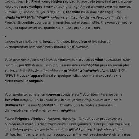
Les options : No
Frost
,
congélation rapide
, réglage de la
température
par zone,
dégivrage
automatique
, thermostat digital, système d’alarme
porte
mal fermée,
verrouillage enfant, étagères réglables,
fonction
économie d’
énergie
…de
nombreuses
technologies
pratiques sont à votre disposition. L’option Super
Freeze, disponible pour certains modèles, est elle aussi utile. Elle vous permet de
congeler rapidement une grande quantité de produits à la fois.
La
couleur
: noir, blanc,
inox
… choisissez la
couleur
et le design qui
correspondent le mieux à votre décoration d’intérieur.
Vous avez des questions ? Nos conseillers sont à votre
service
! Contactez-nous
par mail, par téléphone ou venez nous rencontrer en
magasin
pour en savoir plus
sur les spécificités de notre catégorie
gros électroménager
. Avec ELECTRO
DEPOT, trouvez l’
appareil
idéal en quelques clics, commandez ou retirez-le
directement en
magasin
.
Vous souhaitez acheter un
nouveau
congélateur ? Vous êtes intéressé par la
fonction
congélation, la praticité et le design des réfrigérateurs armoires ?
Découvrez
tous nos
appareils
électroménagers livrables à domicile ou
disponibles en retrait au drive ou en
magasin
.
Faure,
Frigelux
, Whirlpool, Valberg, High One, LG, nous vous proposons de
nombreuses marques de réfrigérateurs toutes gammes. Optez pour un
frigo avec
congélateur
qui embarque la technologie
nofrost
, ou un réfrigérateur simple.
Utilisez les filtres présents sur la page pour affiner votre recherche et obtenir des