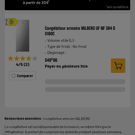
A
D
G
Congélateur armoire VALBERG UF NF 384 D
X180C
Volume utile (L) :
Type de froid : No frost
Dégivrage :
★★★★★
★★★★★
€
549
96
4
/5
(
2
)
Payer en
plusieurs fois
Comparer
Recherches associées
:
Congélateur armoire VALBERG
Le congélateur est un indispensable de la maison, au même titre que le
réfrigérateur
. Il permet de conserver les aliments pendant plusieurs semaines,