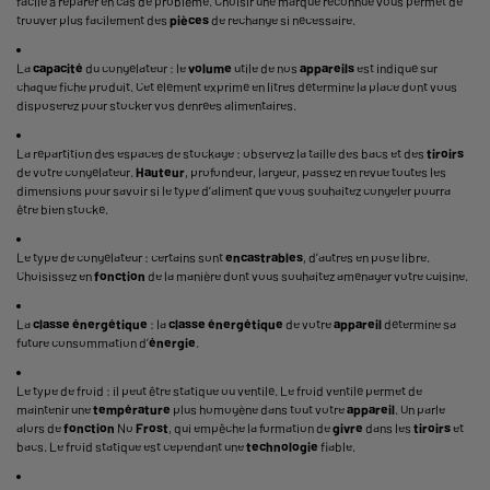
facile à réparer en cas de problème. Choisir une marque reconnue vous permet de
trouver plus facilement des
pièces
de rechange si nécessaire.
La
capacité
du congélateur : le
volume
utile de nos
appareils
est indiqué sur
chaque fiche produit. Cet élément exprimé en litres détermine la place dont vous
disposerez pour stocker vos denrées alimentaires.
La répartition des espaces de stockage : observez la taille des bacs et des
tiroirs
de votre congélateur.
Hauteur
, profondeur, largeur, passez en revue toutes les
dimensions pour savoir si le type d’aliment que vous souhaitez congeler pourra
être bien stocké.
Le type de congélateur : certains sont
encastrables
, d’autres en pose libre.
Choisissez en
fonction
de la manière dont vous souhaitez aménager votre cuisine.
La
classe énergétique
: la
classe énergétique
de votre
appareil
détermine sa
future consommation d’
énergie
.
Le type de froid : il peut être statique ou ventilé. Le froid ventilé permet de
maintenir une
température
plus homogène dans tout votre
appareil
. On parle
alors de
fonction
No
Frost
, qui empêche la formation de
givre
dans les
tiroirs
et
bacs. Le froid statique est cependant une
technologie
fiable.