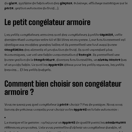
du
givre
, système de fabrication des
glaçons
, éclairage, affichage numérique sur le
porte
, gestion autonome du froid...).
Le petit congélateur armoire
Les
petits congélateurs armoires
sont des congélateurs à petite
capacité,
cette
dernière étant comprise entre 40 et 90 litres en moyenne. Leur fonctionnement est
identique aux modèles grandes tailles et ils permettent une tout aussi bonne
congélation
des aliments et production de froid. Ils sont cependant plus
économiques, car ont une faible consommation d’
énergie
. Ils permettent une
bonne gestion de la
température
, diverses fonctionnalités, un
niveau sonore
bas
et un poids faible. Ce sont les
appareils
idéaux pour les petits espaces, les petits
besoins… Et les petits budgets.
Comment bien choisir son congélateur
armoire ?
Vous ne savez pas quel congélateur à
porte
choisir ? Pas de panique. Nous vous
livrons de précieux conseils pour choisir votre
appareil
en totale autonomie :
La marque et la gamme : optez pour un
appareil
de qualité parmi les
nombreuses
références proposées. Cela vous permettra d’obtenir un congélateur durable, et