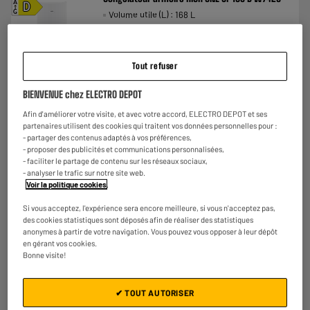
A
D
Volume utile (L) : 168 L
G
Type de froid : Statique
Dégivrage : Oui, manuel
€
219
96
Tout refuser
Payer en
plusieurs fois
★★★★★
★★★★★
BIENVENUE chez ELECTRO DEPOT
4.7
/5
(
69
)
Afin d'améliorer votre visite, et avec votre accord, ELECTRO DEPOT et ses
partenaires utilisent des cookies qui traitent vos données personnelles pour :
Comparer
- partager des contenus adaptés à vos préférences,
- proposer des publicités et communications personnalisées,
- faciliter le partage de contenu sur les réseaux sociaux,
- analyser le trafic sur notre site web.
Voir la politique cookies
.
BY ELECTRODEPOT
Congélateur armoire VALBERG UF 242 D W742C
Si vous acceptez, l'expérience sera encore meilleure, si vous n'acceptez pas,
A
D
des cookies statistiques sont déposés afin de réaliser des statistiques
Volume utile (L) : 242 L
G
anonymes à partir de votre navigation. Vous pouvez vous opposer à leur dépôt
Type de froid : Statique
en gérant vos cookies.
Dégivrage : Oui, manuel
Bonne visite!
€
309
95
Payer en
plusieurs fois
✔ TOUT AUTORISER
★★★★★
★★★★★