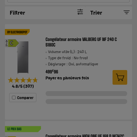
Filtrer
Trier
BY ELECTRODEPOT
Congélateur armoire VALBERG UF NF 240 C
A
C
S180C
G
Volume utile (L) : 240 L
Type de froid : No frost
Dégivrage : Oui, automatique
€
499
96
Payer en
plusieurs fois
★★★★★
★★★★★
4.8
/5
(
307
)
Comparer
LE PRIX BAS
Congélateur armoire HIGH ONE UF 168 D W742C