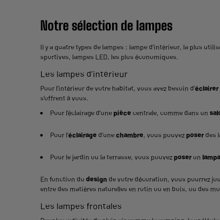
Notre sélection de lampes
Il y a quatre types de lampes : lampe d’intérieur, la plus uti
sportives, lampes LED, les plus économiques.
Les lampes d’intérieur
Pour l’intérieur de votre habitat, vous avez besoin d’
éclairer
s’offrent à vous.
Pour l’éclairage d’une
pièce
centrale, comme dans un
sal
Pour l’
éclairage
d’une
chambre
, vous pouvez
poser
des 
Pour le jardin ou la terrasse, vous pouvez
poser
un
lampa
En fonction du
design
de votre décoration, vous pourrez jou
entre des matières naturelles en rotin ou en bois, ou des m
Les lampes frontales