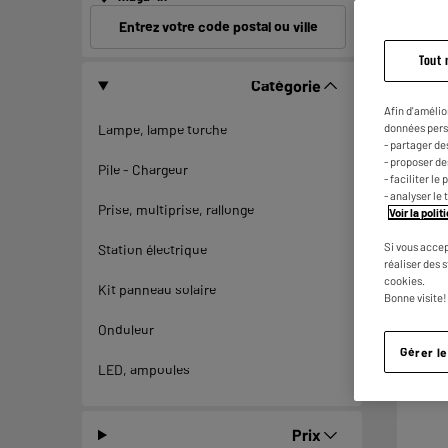
Entrez votre code postal ou ville
Tout 
Catégorie
Afin d'amélio
données pers
Lampe, lampe torche
- partager de
- proposer d
Pile - Chargeur
- faciliter l
- analyser le 
Prise, multiprise, rallonge
Voir la poli
Si vous accep
Station électrique
réaliser des 
cookies.
Kit panneau solaire
Bonne visite!
Onduleur
Gérer l
LE PRI
LED, ampoules
Prix