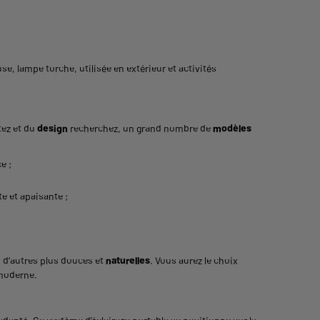
use, lampe torche, utilisée en extérieur et activités
ez et du
design
recherchez, un grand nombre de
modèles
e ;
e et apaisante ;
, d’autres plus douces et
naturelles
. Vous aurez le choix
 moderne.