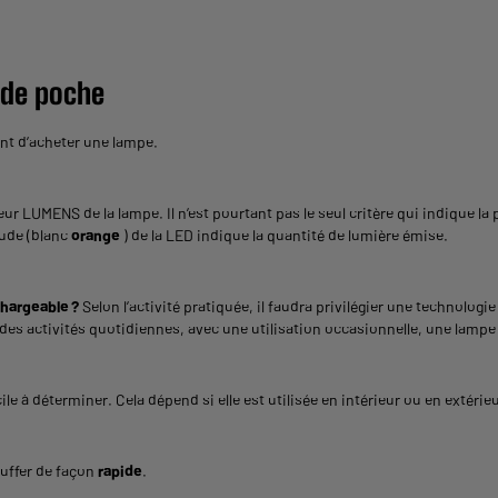
 de poche
nt d’acheter une lampe.
ur LUMENS de la lampe. Il n’est pourtant pas le seul critère qui indique la 
aude (blanc
orange
) de la LED indique la quantité de lumière émise.
hargeable ?
Selon l’activité pratiquée, il faudra privilégier une technologi
 des activités quotidiennes, avec une utilisation occasionnelle, une lampe 
le à déterminer. Cela dépend si elle est utilisée en intérieur ou en extéri
hauffer de façon
rapide
.