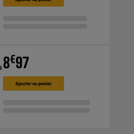
€
8
97
s
Ajouter au panier