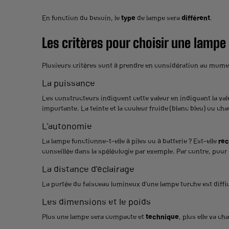
En fonction du besoin, le
type
de lampe sera
différent
.
Les critères pour choisir une lampe
Plusieurs critères sont à prendre en considération au mome
La puissance
Les constructeurs indiquent cette valeur en indiquant la vale
importante. La teinte et la couleur froide (blanc bleu) ou ch
L’autonomie
La lampe fonctionne-t-elle à piles ou à batterie ? Est-elle
rec
conseillée dans la spéléologie par exemple. Par contre, pour
La distance d’éclairage
La portée du faisceau lumineux d’une lampe torche est diffici
Les dimensions et le poids
Plus une lampe sera compacte et
technique
, plus elle va c