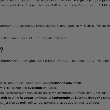
ie, la randonnée nocturne, le VTT et autres, c’est le
style
de lampe le plus 
 sur lequel elle est fixée. Elle a une batterie rechargeable via un port USB
mment utilisée par les forces de l’ordre ainsi que les militaires. Elle est
s dans nos rayons et sur notre site internet.
 ?
t le marché évolue chaque jour. En fonction de vos besoins et de votre usage
ifférents et particuliers avec une
puissance maximale
;
mer, les sorties en
extérieur
en bateau ;
u extérieur qui nécessitent des lampes frontales spéciales pour le trail / 
t
noir
et où le
faisceau
lumineux et l’
autonomie
de la lampe de
poche
sont
, gardien de nuit, militaires, pompiers, avec des lampes tactiques ;