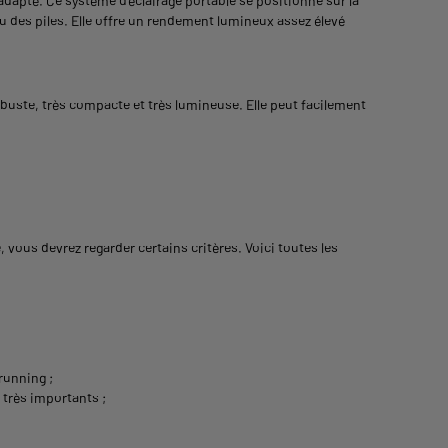
adapté. Ce système d’éclairage portable se positionne sur la
 ou des piles. Elle offre un rendement lumineux assez élevé
 robuste, très compacte et très lumineuse. Elle peut facilement
, vous devrez regarder certains critères. Voici toutes les
running ;
 très importants ;