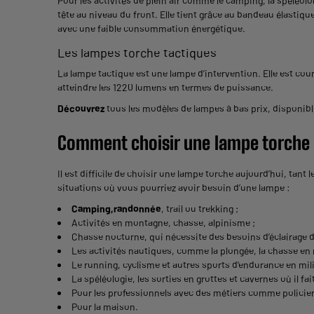
Pour les activités de plein air comme le camping, la spéléolog
tête au niveau du front. Elle tient grâce au bandeau élastique
avec une faible consommation énergétique.
Les lampes torche tactiques
La lampe tactique est une lampe d’intervention. Elle est coura
atteindre les 1220 lumens en termes de puissance.
Découvrez
tous les modèles de lampes à bas prix, disponible
Comment choisir une lampe torche
Il est difficile de choisir une lampe torche aujourd’hui, tan
situations où vous pourriez avoir besoin d’une lampe :
Camping,
randonnée
, trail ou trekking ;
Activités en montagne, chasse, alpinisme ;
Chasse nocturne, qui nécessite des besoins d’éclairage d
Les activités nautiques, comme la plongée, la chasse en 
Le running, cyclisme et autres sports d'endurance en milie
La spéléologie, les sorties en grottes et cavernes où il fai
Pour les professionnels avec des métiers comme policiers
Pour la maison.