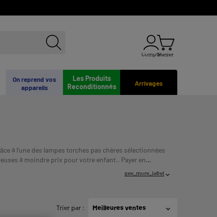
Compte
Panier
Les Produits
On reprend vos
Arrivages
Reconditionnés
appareils
râce à l'une des lampes torches pas chères sélectionnées
leuses à moindre prix pour votre enfant..
Payer en
NT AVANT DE VOUS ENGAGER.
see_more_label
Trier par
:
Meilleures ventes