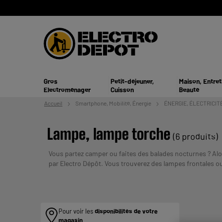
Gros
Petit-déjeuner,
Maison, Entret
Electroménager
Cuisson
Beauté
Accueil
Smartphone,
Mobilité, Énergie
ÉNERGIE, ÉLECTRICIT
Lampe, lampe torche
(6 produits)
Vous partez camper ou faites des balades nocturnes ? Alo
par Electro Dépôt. Vous trouverez des lampes frontales ou
UN CREDIT VOUS ENGAGE ET DOIT 
plusieurs fois :
Pour voir les
disponibilités de votre
magasin