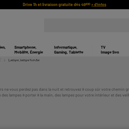
Drive 1h et livraison gratuite dès 49
+ d'infos
€90
ien,
Smartphone,
Informatique,
TV
Mobilité, Énergie
Gaming, Tablette
Image Son
É
Lampe, lampe torche
rs ne vous perdez pas dans la nuit et retrouvez à coup sûr votre chemin g
 des lampes à porter à la main, des lampes pour votre intérieur et des veil
ETRE REMBOURSE. VERIFIEZ VOS CAPACITES DE REMBOURSEME