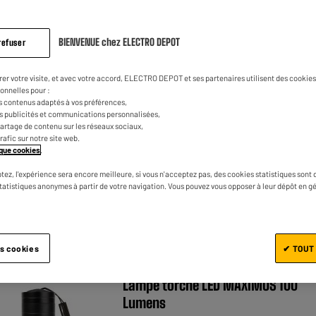
BIENVENUE chez ELECTRO DEPOT
refuser
MAXIMUS
rer votre visite, et avec votre accord, ELECTRO DEPOT et ses partenaires utilisent des cookies 
Lampe torche LED MAXIMUS FL 028
onnelles pour :
270 lumens
s contenus adaptés à vos préférences,
es publicités et communications personnalisées,
e partage de contenu sur les réseaux sociaux,
trafic sur notre site web.
tique cookies
.
tez, l'expérience sera encore meilleure, si vous n'acceptez pas, des cookies statistiques sont 
statistiques anonymes à partir de votre navigation. Vous pouvez vous opposer à leur dépôt en g
es cookies
✔ TOUT
MAXIMUS
X BAS
Lampe torche LED MAXIMUS 100
Lumens