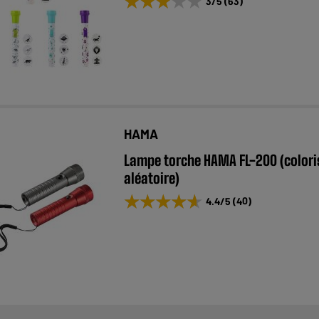
★★★★★
★★★★★
3
/5
(
63
)
HAMA
Lampe torche HAMA FL-200 (colori
aléatoire)
★★★★★
★★★★★
4.4
/5
(
40
)