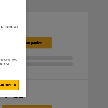
€
8
99
qui traitent vos
Ajouter au panier
déposés afin de
érant vos
 AUTORISER
€
4
98