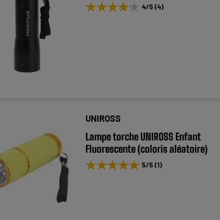
★★★★★
★★★★★
4
/5
(
4
)
UNIROSS
Lampe torche UNIROSS Enfant
Fluorescente (coloris aléatoire)
★★★★★
★★★★★
5
/5
(
1
)