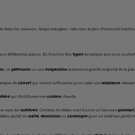
lisée dans les maisons, lampe halogène, celle avec le plus d’intensité lumine
vos différentes pièces. En fonction des
types
de lampes que vous souhait
on
, un
plafonnier
ou une
suspension
éclairera la grande majorité de la pièc
lampes de
chevet
qui seront suffisantes pour créer une
ambiance
relaxant
daire
qui distribuera une
couleur
chaude.
er avec les
matières
. Certains modèles vont fournir un faisceau
puissant
odèles plutôt en
métal
,
aluminium
ou
céramique
pour un intérieur plutôt