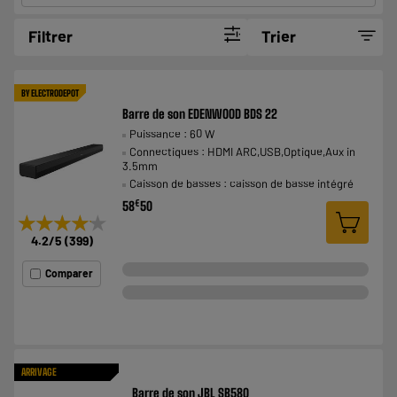
Filtrer
Trier
BY ELECTRODEPOT
Barre de son EDENWOOD BDS 22
Puissance : 60 W
Connectiques : HDMI ARC,USB,Optique,Aux in
3.5mm
Caisson de basses : caisson de basse intégré
€
58
50
★★★★★
★★★★★
4.2
/5
(
399
)
Comparer
ARRIVAGE
Barre de son JBL SB580