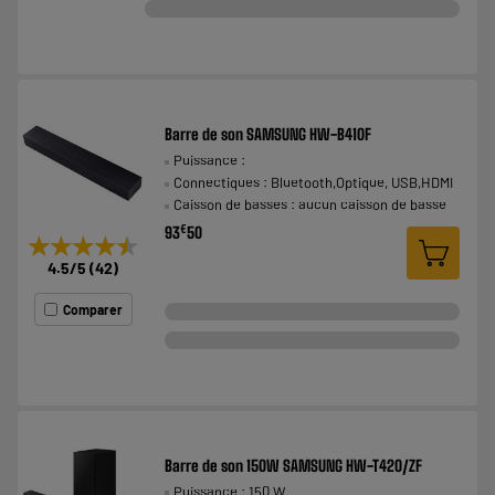
Barre de son SAMSUNG HW-B410F
Puissance :
Connectiques : Bluetooth,Optique, USB,HDMI
Caisson de basses : aucun caisson de basse
€
93
50
★★★★★
★★★★★
4.5
/5
(
42
)
Comparer
Barre de son 150W SAMSUNG HW-T420/ZF
Puissance : 150 W