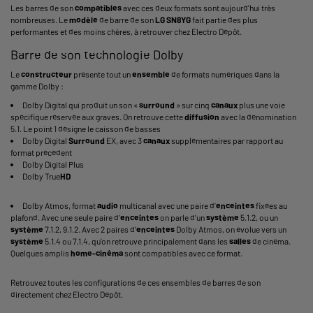
Les barres de son
compatibles
avec ces deux formats sont aujourd'hui très
nombreuses. Le
modèle
de barre de son
LG SN8YG
fait partie des plus
performantes et des moins chères, à retrouver chez Electro Dépôt.
Barre de son technologie Dolby
Le
constructeur
présente tout un
ensemble
de formats numériques dans la
gamme Dolby :
Dolby Digital
qui produit un son «
surround
» sur cinq
canaux
plus une voie
spécifique réservée aux graves. On retrouve cette
diffusion
avec la dénomination
5.1. Le point 1 désigne le caisson de basses
Dolby Digital
Surround
EX, avec 3
canaux
supplémentaires par rapport au
format précédent
Dolby Digital Plus
Dolby True
HD
Dolby Atmos
, format
audio
multicanal avec une paire d’
enceintes
fixées au
plafond. Avec une seule paire d’
enceintes
on parle d’un
système
5.1.2, ou un
système
7.1.2, 9.1.2. Avec 2 paires d'
enceintes
Dolby Atmos, on évolue vers un
système
5.1.4 ou 7.1.4, qu’on retrouve principalement dans les
salles
de cinéma.
Quelques amplis
home-cinéma
sont compatibles avec ce format.
Retrouvez toutes les configurations de ces ensembles de barres de son
directement chez Electro Dépôt.