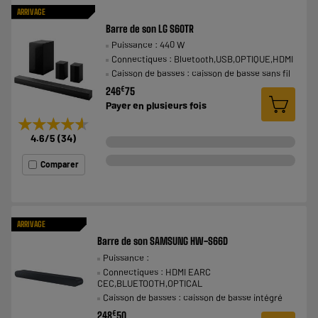
ARRIVAGE
Barre de son LG S60TR
Puissance : 440 W
Connectiques : Bluetooth,USB,OPTIQUE,HDMI
Caisson de basses : caisson de basse sans fil
€
246
75
Payer en
plusieurs fois
★★★★★
★★★★★
4.6
/5
(
34
)
Comparer
ARRIVAGE
Barre de son SAMSUNG HW-S66D
Puissance :
Connectiques : HDMI EARC
CEC,BLUETOOTH,OPTICAL
Caisson de basses : caisson de basse intégré
€
248
50