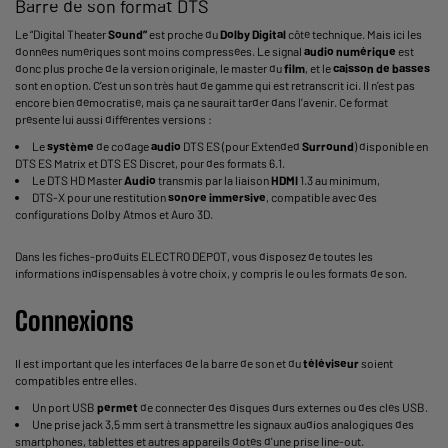
Barre de son format DTS
Le “Digital Theater
Sound”
est proche du
Dolby Digital
côté technique. Mais ici les
données numériques sont moins compressées. Le signal
audio numérique
est
donc plus proche de la version originale, le master du
film
, et le
caisson de basses
sont en option. C’est un son très haut de gamme qui est retranscrit ici. Il n’est pas
encore bien démocratisé, mais ça ne saurait tarder dans l’avenir. Ce format
présente lui aussi différentes versions :
Le
système
de codage
audio
DTS ES (pour Extended
Surround
) disponible en
DTS ES Matrix et DTS ES Discret, pour des formats 6.1.
Le DTS HD Master
Audio
transmis par la liaison
HDMI
1.3 au minimum,
DTS-X pour une restitution
sonore
immersive
, compatible avec des
configurations Dolby Atmos et Auro 3D.
Dans les fiches-produits ELECTRO DEPOT, vous disposez de toutes les
informations indispensables à votre choix, y compris le ou les formats de son.
Connexions
Il est important que les interfaces de la barre de son et du
téléviseur
soient
compatibles entre elles.
Un port USB
permet
de connecter des disques durs externes ou des clés USB.
Une prise jack 3,5 mm sert à transmettre les signaux audios analogiques des
smartphones, tablettes et autres appareils dotés d'une prise line-out.