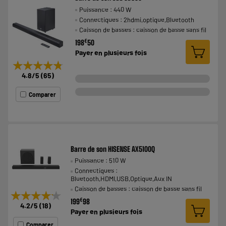
Puissance : 440 W
Connectiques : 2hdmi,optique,Bluetooth
Caisson de basses : caisson de basse sans fil
€
198
50
Payer en
plusieurs fois
★★★★★
★★★★★
4.8
/5
(
65
)
Comparer
Barre de son HISENSE AX5100Q
Puissance : 510 W
Connectiques :
Bluetooth,HDMI,USB,Optique,Aux IN
Caisson de basses : caisson de basse sans fil
★★★★★
★★★★★
€
199
98
4.2
/5
(
18
)
Payer en
plusieurs fois
Comparer