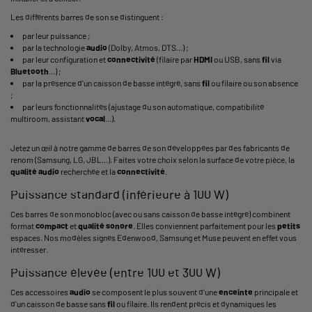
Les différents barres de son se distinguent :
par leur puissance ;
par la technologie
audio
(Dolby, Atmos, DTS...) ;
par leur configuration et
connectivité
(filaire par
HDMI
ou USB, sans
fil
via
Bluetooth
...) ;
par la présence d'un caisson de basse intégré, sans
fil
ou filaire ou son absence
;
par leurs fonctionnalités (ajustage du son automatique, compatibilité
multiroom, assistant
vocal
...).
Jetez un œil à notre gamme de barres de son développées par des fabricants de
renom (Samsung, LG, JBL...). Faites votre choix selon la surface de votre pièce, la
qualité
audio
recherchée et la
connectivité
.
Puissance standard (inférieure à 100 W)
Ces barres de son monobloc (avec ou sans caisson de basse intégré) combinent
format
compact
et
qualité
sonore
. Elles conviennent parfaitement pour les
petits
espaces. Nos modèles signés Edenwood, Samsung et Muse peuvent en effet vous
intéresser.
Puissance élevée (entre 100 et 300 W)
Ces accessoires
audio
se composent le plus souvent d'une
enceinte
principale et
d'un caisson de basse sans
fil
ou filaire. Ils rendent précis et dynamiques les