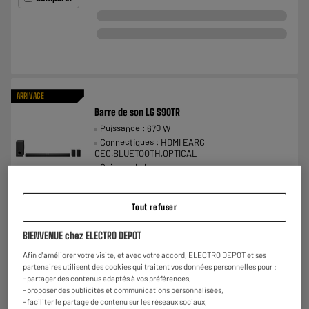
ARRIVAGE
Barre de son LG S90TR
Puissance : 670 W
Connectiques : HDMI EARC
CEC,BLUETOOTH,OPTICAL
Caisson de basses :
€
399
98
★★★★★
★★★★★
Payer en
plusieurs fois
Tout refuser
4.5
/5
(
35
)
BIENVENUE chez ELECTRO DEPOT
Comparer
Afin d'améliorer votre visite, et avec votre accord, ELECTRO DEPOT et ses
partenaires utilisent des cookies qui traitent vos données personnelles pour :
- partager des contenus adaptés à vos préférences,
- proposer des publicités et communications personnalisées,
- faciliter le partage de contenu sur les réseaux sociaux,