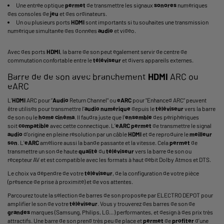
Une entrée optique
permet
de transmettre les signaux
sonores
numériques
des consoles de
jeu
et des ordinateurs.
Un ou plusieurs ports
HDMI
sont importants si tu souhaites une transmission
numérique simultanée des données
audio
et vidéo.
Avec des ports
HDMI
, la barre de son peut également servir de centre de
commutation confortable entre le
téléviseur
et divers appareils externes.
Barre de de son avec branchement
HDMI
ARC ou
eARC
L’
HDMI
ARC pour “
Audio
Return Channel" ou
eARC
pour "Enhanced ARC" peuvent
être utilisés pour transmettre l’
audio numérique
depuis le
téléviseur
vers la barre
de son ou le
home cinéma
. II faudra juste que l’
ensemble
des périphériques
soit
compatible
avec cette connectique. L’
eARC
permet
de transmettre le signal
audio
d’origine en pleine résolution par un câble
HDMI
et de reproduire le
meilleur
son
. L'
eARC
améliore aussi la bande passante et la vitesse. Cela
permet
de
transmettre un son de haute
qualité
du
téléviseur
vers la barre de son ou
récepteur AV et est compatible avec les formats à haut débit Dolby
Atmos et DTS
.
Le choix va dépendre de votre
téléviseur
, de la configuration de votre pièce
(présence de prise à proximité) et de vos attentes.
Parcourez toute la sélection de barres de son proposée par ELECTRO DEPOT pour
amplifier le son de votre
téléviseur
. Vous y trouverez des barres de son de
grandes
marques (Samsung, Philips, LG…) performantes, et design à des prix très
attractifs. Une barre de son prend très peu de place et
permet
de
profiter
d’une