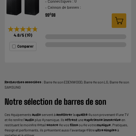
Connectiques : 0
Caisson de basses :
€
99
98
★★★★★
★★★★★
4.8
/5
(
10
)
Comparer
Recherches associées
:
Barre de son EDENWOOD
,
Barre de son LG
,
Barre de son
SAMSUNG
Notre sélection de barres de son
Ces équipements
audio
servent à
améliorer
la
qualité
du son provenant d'une TV
et de rendre l'
audio
plus dynamique. Ils
offrent
une
expérience
immersive
en
restituant le moindre détail
sonore
de vos
films
ou de votre
musique
. Pratiques,
design et performants, ils présentent aussi l'avantage d'être
ultra
simples
à
installer et à utiliser.