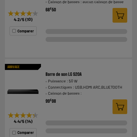
Caisson de basses : aucun caisson de basse
€
68
50
★★★★★
★★★★★
4.2
/5
(
10
)
Comparer
ARRIVAGE
Barre de son LG S20A
Puissance : 50 W
Connectiques : USB,HDMI ARC,BLUETOOTH
Caisson de basses :
€
99
98
★★★★★
★★★★★
4.4
/5
(
14
)
Comparer