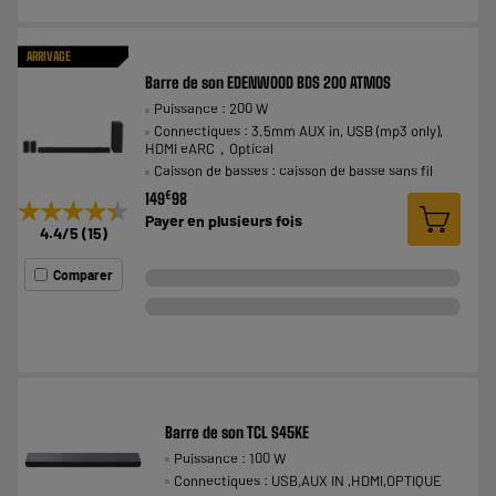
ARRIVAGE
Barre de son EDENWOOD BDS 200 ATMOS
Puissance : 200 W
Connectiques : 3.5mm AUX in, USB (mp3 only),
HDMI eARC，Optical
Caisson de basses : caisson de basse sans fil
€
149
98
★★★★★
★★★★★
Payer en
plusieurs fois
4.4
/5
(
15
)
Comparer
Barre de son TCL S45KE
Puissance : 100 W
Connectiques : USB,AUX IN ,HDMI,OPTIQUE