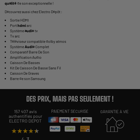
qualité
de son exceptionnelle !
Découvrez aussi chez Electro Dépôt :
Sortie HDMI
Port
hdmi
arc
Système
audio
tv
Tv arc
Téléviseur compatible dolby atmos
Système
Audio
Complet
Comparatif Barre De Son
Amplification Audio
Caisson De Basses
Kit De Caisson De Basse Sans Fil
Caisson De Graves
Barre de son Samsung
DES PRIX, MAIS PAS SEULEMENT !
157 407 avis
PAIEMENT SÉCURISÉ
GARANTIE À VIE
authentifiés pour
ELECTRO DEPOT
★★★★★
★★★★★
4,3