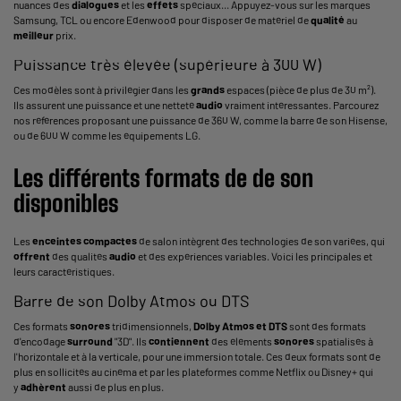
nuances des
dialogues
et les
effets
spéciaux... Appuyez-vous sur les marques
Samsung, TCL ou encore Edenwood pour disposer de matériel de
qualité
au
meilleur
prix.
Puissance très élevée (supérieure à 300 W)
Ces modèles sont à privilégier dans les
grands
espaces (pièce de plus de 30 m²).
Ils assurent une puissance et une netteté
audio
vraiment intéressantes. Parcourez
nos références proposant une puissance de 360 W, comme la barre de son Hisense,
ou de 600 W comme les équipements LG.
Les différents formats de de son
disponibles
Les
enceintes
compactes
de salon intègrent des technologies de son variées, qui
offrent
des qualités
audio
et des expériences variables. Voici les principales et
leurs caractéristiques.
Barre de son Dolby Atmos ou DTS
Ces formats
sonores
tridimensionnels,
Dolby Atmos et DTS
sont des formats
d'encodage
surround
"3D". Ils
contiennent
des éléments
sonores
spatialisés à
l'horizontale et à la verticale, pour une immersion totale. Ces deux formats sont de
plus en sollicités au cinéma et par les plateformes comme Netflix ou Disney+ qui
y
adhèrent
aussi de plus en plus.