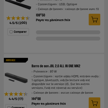
Connectiques : USB; Optique
Caisson de basses : caisson de basse avec fil
€
108
50
★★★★★
★★★★★
Payer en
plusieurs fois
4.5
/5
(
200
)
Comparer
ARRIVAGE
Barre de son JBL 2.0 ALL IN ONE MK2
Puissance : 80 W
Connectiques : sortie vidéo HDMI, entrées audio :
1 optique, bluetooth, usb (la lecture usb est
disponible sur la version US. Sur les autres
versions, l'usb est réservé au service)
★★★★★
★★★★★
Caisson de basses : aucun caisson de basse
€
4.4
/5
(
17
)
144
98
Payer en
plusieurs fois
Comparer