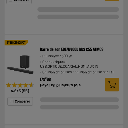
BY ELECTRODEPOT
Barre de son EDENWOOD BDS C55 ATMOS
Puissance : 300 W
Connectiques :
USB,OPTIQUE,COAXIAL,HDMI,AUX IN
Caisson de basses : caisson de basse sans fil
€
179
98
★★★★★
★★★★★
Payer en
plusieurs fois
4.6
/5
(
55
)
Comparer