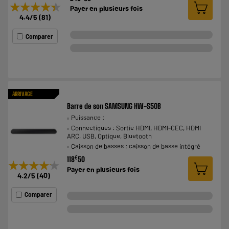
★★★★★
★★★★★
Payer en
plusieurs fois
4.4
/5
(
81
)
Comparer
ARRIVAGE
Barre de son SAMSUNG HW-S50B
Puissance :
Connectiques : Sortie HDMI, HDMI-CEC, HDMI
ARC, USB, Optique, Bluetooth
Caisson de basses : caisson de basse intégré
€
118
50
★★★★★
★★★★★
Payer en
plusieurs fois
4.2
/5
(
40
)
Comparer