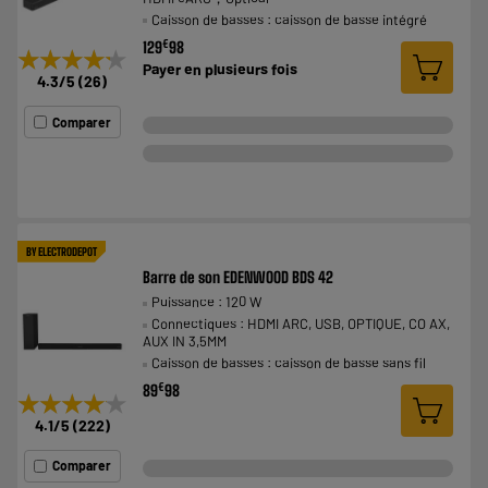
Caisson de basses : caisson de basse intégré
€
129
98
★★★★★
★★★★★
Payer en
plusieurs fois
4.3
/5
(
26
)
Comparer
BY ELECTRODEPOT
Barre de son EDENWOOD BDS 42
Puissance : 120 W
Connectiques : HDMI ARC, USB, OPTIQUE, CO AX,
AUX IN 3,5MM
Caisson de basses : caisson de basse sans fil
€
89
98
★★★★★
★★★★★
4.1
/5
(
222
)
Comparer