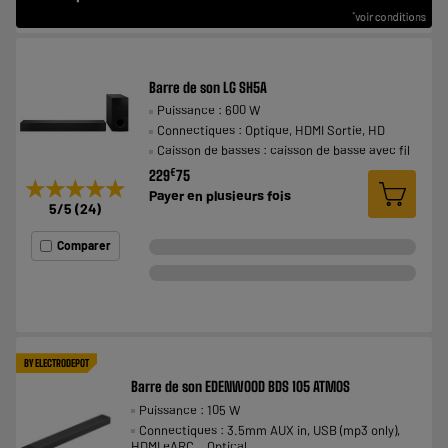
Barre de son LG SH5A
Puissance : 600 W
Connectiques : Optique, HDMI Sortie, HD
Caisson de basses : caisson de basse avec fil
€
229
75
★★★★★
★★★★★
Payer en
plusieurs fois
5
/5
(
24
)
Comparer
BY ELECTRODEPOT
Barre de son EDENWOOD BDS 105 ATMOS
Puissance : 105 W
Connectiques : 3.5mm AUX in, USB (mp3 only),
HDMI eARC，Optical