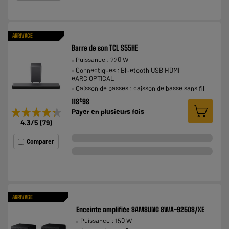
ARRIVAGE
Barre de son TCL S55HE
Puissance : 220 W
Connectiques : Bluetooth,USB,HDMI
eARC,OPTICAL
Caisson de basses : caisson de basse sans fil
€
118
98
★★★★★
★★★★★
Payer en
plusieurs fois
4.3
/5
(
79
)
Comparer
ARRIVAGE
Enceinte amplifiée SAMSUNG SWA-9250S/XE
Puissance : 150 W