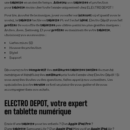
une
tablette
en un rien de temps.
Achetez
vos
tablettes
et protection
pour
tablette
moins cher toute l'année uniquement chez ELECTRO DEPOT !
Pour lire, écouter de la musique, jouer ou surfer sur
internet
où et quand vous le
voulez, la
tablette
tactile ou
tablette
PC est l'achat
idéal
. Electro Dépôt vous fait
profiter
de son offre de
tablettes
pas chères parmi les plus grandes marques :
Archos,
Asus
, Samsung. Et pour
profiter
au maximum de votre
tablette
,
choisissez vos accessoires :
Cartes micro SD
Housse de protection
Stylet
Support
Découvrez notre
comparatif
des
meilleures tablettes tactiles
du marché
numérique et bénéficiez des
meilleurs
prix toute l’année chez Electro Dépôt ! Si
vous avez des doutes ou des questions, faites appel à nos conseillers. Ces
spécialistes à votre
service
se font un plaisir de vous guider et de vous
accompagner dans vos achats.
ELECTRO DEPOT, votre expert
en
tablette
numérique
Envie d’une
tablette
pour les enfants ? D’un
Apple
iPad
Pro
?
D’une
tablette
Samsung Lite ? D’un
Apple
iPad
Mini ou d’un
Apple
iPad
Air ?