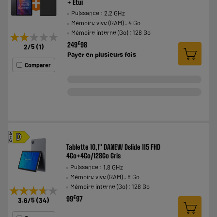
+ Etui
Puissance : 2,2 GHz
Mémoire vive (RAM) : 4 Go
Mémoire interne (Go) : 128 Go
★★★★★
★★★★★
€
249
98
2
/5
(
1
)
Payer en
plusieurs fois
Comparer
A
D
G
Tablette 10,1" DANEW Dslide 115 FHD
4Go+4Go/128Go Gris
Puissance : 1,8 GHz
Mémoire vive (RAM) : 8 Go
Mémoire interne (Go) : 128 Go
★★★★★
★★★★★
€
99
97
3.6
/5
(
34
)