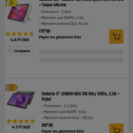
A
D
+ Coque silicone
G
Puissance : 2 GHz
Mémoire vive (RAM) : 4 Go
Mémoire interne (Go) : 64 Go
€
179
98
★★★★★
★★★★★
Payer en
plusieurs fois
4.6
/5
(
69
)
Comparer
A
E
G
Tablette 11" LENOVO IDEA TAB 8Go/ 128Go, 2,5K +
Stylet
Puissance : 2,4 GHz
Mémoire vive (RAM) : 8 Go
Mémoire interne (Go) : 128 Go
★★★★★
★★★★★
€
199
98
4.7
/5
(
69
)
Payer en
plusieurs fois