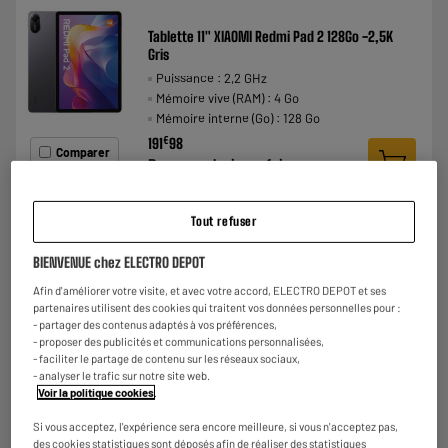
Tablette 11" XIAOMI Redmi Pad 2 128Go -2,5K
Gris
Puissance : 2,2 GHz
Mémoire vive (RAM) : 4 Go
Mémoire interne (Go) : 128 Go
€
191
98
Comparer
Payer en
plusieurs fois
Tout refuser
BIENVENUE chez ELECTRO DEPOT
Afin d'améliorer votre visite, et avec votre accord, ELECTRO DEPOT et ses
partenaires utilisent des cookies qui traitent vos données personnelles pour :
- partager des contenus adaptés à vos préférences,
- proposer des publicités et communications personnalisées,
- faciliter le partage de contenu sur les réseaux sociaux,
- analyser le trafic sur notre site web.
Voir la politique cookies
.
Si vous acceptez, l'expérience sera encore meilleure, si vous n'acceptez pas,
des cookies statistiques sont déposés afin de réaliser des statistiques