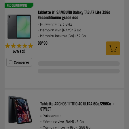
RECONDITIONNÉ
Tablette 8" SAMSUNG Galaxy TAB A7 Lite 32Go
Reconditionné grade éco
Puissance : 2,3 GHz
Mémoire vive (RAM) : 3 Go
Mémoire interne (Go) : 32 Go
€
99
98
★★★★★
★★★★★
5
/5
(
2
)
Comparer
Tablette ARCHOS 11"T110 4G ULTRA 6Go/256Go +
STYLET
Puissance :
Mémoire vive (RAM) : 6 Go
Mémoire interne (Go) : 256 Go