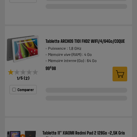
Tablette ARCHOS T101 FHD2 WIFI/4/64Go/COQUE
Puissance : 1,8 GHz
Mémoire vive (RAM) : 4 Go
Mémoire interne (Go) : 64 Go
€
99
98
★★★★★
★★★★★
1
/5
(
2
)
Comparer
Tablette 11" XIAOMI Redmi Pad 2 128Go -2,5K Gris