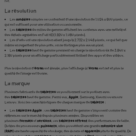
l’or.
La résolution
Les
modèles
simples se contentent d'une résolution de 1.024 x 600 pixels, ce
qui est suffisant pour une utilisation occasionnelle.
Les
tablettes
de milieu de gamme affichent les contenus avec une netteté et
des détails agréables en Full HD (1.920 x 1.080 pixels).
Les iPads ont une résolution allant jusqu'à 2.732 x 2.048 pixels, ce qui fait que
même en regardant de plus près, on ne distingue plus aucun pixel.
Les
tablettes
haut de gamme prennent en charge la résolution 4k de 3.840 x
2.160 pixels pour un affichage particulièrement brillant des apps et des vidéos.
Plus la résolution d'
écran
est élevée, plus l'affichage à l'
écran
est net et plus la
qualité de l'image est bonne.
La marque
Plusieurs fabricants de
tablettes
se positionnent sur le podium avec
des
tablettes
haut de gamme. Parmi eux,
Apple
, Samsung, Xiaomi ou encore
Lenovo. Voici les caractéristiques de chaque marque de
tablette
:
Les
tablettes
Apple
: ces
tablettes
haut de gamme s’imposent comme des
références sur le marché depuis plusieurs années. Disponibles en
plusieurs
formats
et
versions
, ces
tablettes
offrent
des performances de taille.
Dotées de processeurs
puissants
, elles possèdent une grande
mémoire vive
(
RAM
) une haute capacité de stockage, des écrans et
appareils
photo de qualité. De