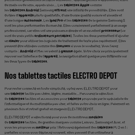
de mails ou de sms, appels visio… Les
tablettes
Apple
comme
les
tablettes
Android
Samsung
offrent
une infinité de possibilités. Elles sont
dotées d’
appareils
photo qualitatifs, d’une bonne qualité sonore et visuelle et
d’une longue
autonomie
. Les
Ipad
Pro
et les
tablettes
de la gamme Samsung S
sont les plus performantes du marché. Elles conviennent parfaitement à un usage
professionnel, car elles ont une puissance élevée et un excellent
processeur
(ce
sont de vrais petits
ordinateurs portables
). Toutes les deux permettent d’ajouter
un
clavier
pour utiliser les logiciels de traitement de texte plus rapidement. Elles
peuvent être utilisées comme des
liseuses
si vous le souhaitez. Vous l’avez
compris :
Androïd
et Mac se valent à
gamme
égale. Votre choix va principalement
reposer sur l’interface de l’
appareil
, la navigation étant quelque peu différente sur
les deux types de
tablettes
.
Nos
tablettes
tactiles ELECTRO DEPOT
Pour rester connecté en toute simplicité, optez avec ELECTRO DEPOT pour
une
tablette
tactile pas chère, légère, maniable... Parcourez la sélection
de
tablettes
tactiles et accessoires pour
tablette
proposée par le spécialiste de
l'informatique et du multimédia pas cher, et faites votre choix en ligne. Paiement en
plusieurs fois et retrait gratuit en magasin ELECTRO DEPOT.
ELECTRO DEPOT a sélectionné pour vous de nombreux
modèles
de
tablettes
tactiles, de grandes marques comme Lenovo, Samsung et Acer, et
vous les propose au
meilleur
prix ! Retrouvez également des
tablettes
PC 2 en 1
:
parfaites si vous vous déplacez souvent, elles passent d'un ordinateur à