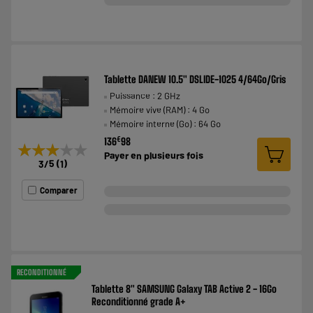
Tablette DANEW 10.5" DSLIDE-1025 4/64Go/Gris
Puissance : 2 GHz
Mémoire vive (RAM) : 4 Go
Mémoire interne (Go) : 64 Go
€
136
98
★★★★★
★★★★★
Payer en
plusieurs fois
3
/5
(
1
)
Comparer
RECONDITIONNÉ
Tablette 8" SAMSUNG Galaxy TAB Active 2 - 16Go
Reconditionné grade A+