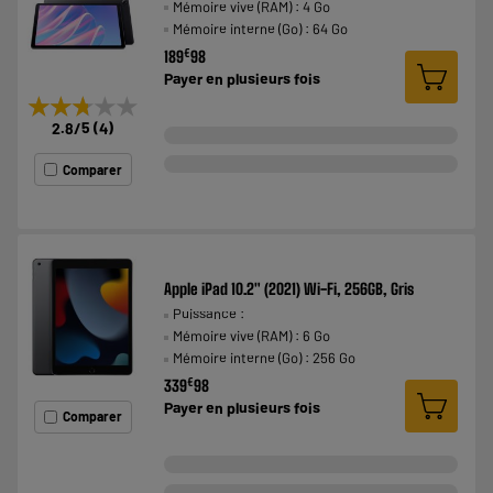
Mémoire vive (RAM) : 4 Go
Mémoire interne (Go) : 64 Go
€
189
98
Payer en
plusieurs fois
★★★★★
★★★★★
2.8
/5
(
4
)
Comparer
Apple iPad 10.2" (2021) Wi-Fi, 256GB, Gris
Puissance :
Mémoire vive (RAM) : 6 Go
Mémoire interne (Go) : 256 Go
€
339
98
Payer en
plusieurs fois
Comparer