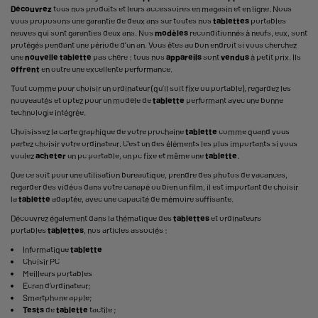
Découvrez
tous nos produits et leurs accessoires en magasin et en ligne. Nous
vous proposons une garantie de deux ans sur toutes nos
tablettes
portables
neuves qui sont garanties deux ans. Nos
modèles
reconditionnés à neufs, eux, sont
protégés pendant une période d’un an. Vous êtes au bon endroit si vous cherchez
une
nouvelle
tablette
pas chère : tous nos
appareils
sont
vendus
à petit prix. Ils
offrent
en outre une excellente performance.
Tout comme pour choisir un ordinateur (qu’il soit fixe ou portable), regardez les
nouveautés et optez pour un modèle de
tablette
performant avec une bonne
technologie intégrée.
Choisissez la carte graphique de votre prochaine
tablette
comme quand vous
partez choisir votre ordinateur. C’est un des éléments les plus importants si vous
voulez
acheter
un
pc portable
, un pc fixe et même une
tablette
.
Que ce soit pour une utilisation bureautique, prendre des photos de vacances,
regarder des vidéos dans votre canapé ou bien un film, il est important de choisir
la
tablette
adaptée, avec une capacité de mémoire suffisante.
Découvrez également dans la thématique des
tablettes
et ordinateurs
portables
tablettes
, nos articles associés :
Informatique
tablette
Choisir PC
Meilleurs portables
Ecran d’ordinateur
;
Smartphone apple
;
Tests
de
tablette
tactile
;