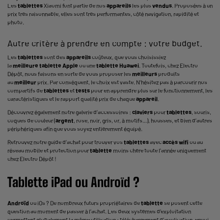
Les
tablettes
Xiaomi font partie de nos
appareils
les plus
vendus
. Proposées à un
prix très raisonnable, elles sont très performantes, côté navigation, rapidité et
photo.
Autre critère à prendre en compte : votre budget.
Les
tablettes
sont des
appareils
coûteux, que vous choisissiez
la
meilleure
tablette
Apple
ou une
tablette
Huawei
. Toutefois, chez Electro
Dépôt, nous faisons en sorte de vous proposer les
meilleurs
produits
au
meilleur
prix. Par conséquent, le choix est vaste. N'hésitez pas à parcourir nos
compartifs de
tablettes
et
tests
pour en apprendre plus sur le fonctionnement, les
caractéristiques et le rapport qualité prix de chaque
appareil
.
Découvrez également notre galerie d’accessoires :
claviers
pour
tablettes
, souris,
coques de couleur (
argent
, rose, noir, gris, or, à motifs...), housses, et bien d’autres
périphériques afin que vous soyez entièrement équipé.
Retrouvez notre
guide d’achat
pour trouver vos
tablettes
avec
accès wifi
ou au
réseau mobile et protection pour
tablette
moins chère toute l'année uniquement
chez Electro Dépôt !
Tablette
iPad
ou
Androïd
?
Androïd
ou iOs ? De nombreux futurs propriétaires de
tablette
se posent cette
question au moment de passer à l’achat. Les deux systèmes d’exploitation
permettent globalement la même utilisation : téléchargement d’application, envoi