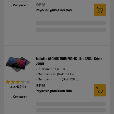
€
169
98
Comparer
Payer en
plusieurs fois
Tablette ARCHOS T1015 FHD 4G Ultra 128Go Gris +
Coque
Puissance : 1,6 GHz
Mémoire vive (RAM) : 4 Go
Mémoire interne (Go) : 128 Go
★★★★★
★★★★★
€
134
96
3.3
/5
(
10
)
Payer en
plusieurs fois
Comparer