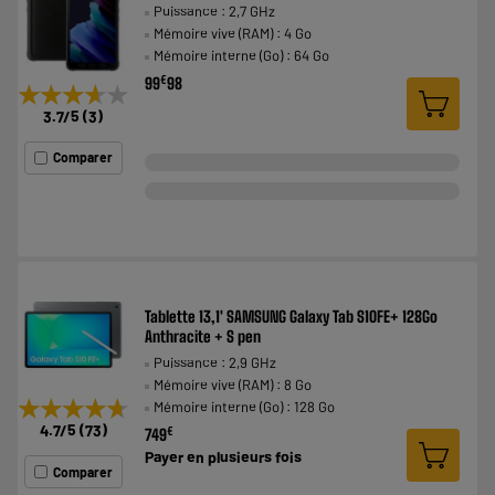
Puissance : 2,7 GHz
Mémoire vive (RAM) : 4 Go
Mémoire interne (Go) : 64 Go
€
99
98
★★★★★
★★★★★
3.7
/5
(
3
)
Comparer
Tablette 13,1' SAMSUNG Galaxy Tab S10FE+ 128Go
Anthracite + S pen
Puissance : 2,9 GHz
Mémoire vive (RAM) : 8 Go
★★★★★
★★★★★
Mémoire interne (Go) : 128 Go
4.7
/5
(
73
)
€
749
Payer en
plusieurs fois
Comparer