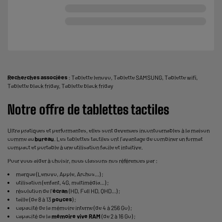
Recherches associées
:
Tablette lenovo
,
Tablette SAMSUNG
,
Tablette wifi
,
Tablette black friday
,
Tablette black friday
Notre offre de tablettes tactiles
Ultra pratiques et performantes, elles sont devenues incontournables à la maison
comme au
bureau
. Les tablettes tactiles ont l'avantage de combiner un format
compact et portable à une utilisation facile et intuitive.
Pour vous aider à choisir, nous classons nos références par :
marque (Lenovo, Apple, Archos...) ;
utilisation (enfant, 4G, multimédia...) ;
résolution de l'
écran
(HD, Full HD, QHD...) ;
taille (de 8 à 13
pouces
) ;
capacité de la mémoire interne (de 4 à 256 Go) ;
capacité de la
mémoire vive
RAM
(de 2 à 16 Go) ;