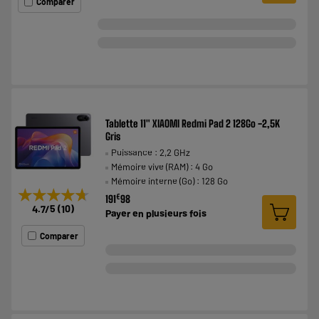
Comparer
Tablette 11" XIAOMI Redmi Pad 2 128Go -2,5K
Gris
Puissance : 2,2 GHz
Mémoire vive (RAM) : 4 Go
Mémoire interne (Go) : 128 Go
★★★★★
★★★★★
€
191
98
4.7
/5
(
10
)
Payer en
plusieurs fois
Comparer