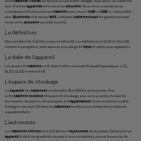
Votre
tablette
à
écran
tactile doit pouvoir être chargée, mais aussi se connecter
avec d’autres
appareils
et recevoir les
données
. Nous vous conseillons en
conséquence d’opter pour une
tablette
avec un port
USB
ou
USB
-C, compatible
avec
Bluetooth
et le réseau
Wifi.
Certaines
tablettes
haut
de gamme peuvent
recevoir les
données
via la 5G ou la 4G.
La définition
Elle peut être HD, Full HD ou encore Ultra HD. Les définitions Full HD et Ultra HD
rendent la navigation, mais aussi le visionnage de
films
et séries plus agréables.
La dalle de l’appareil
Les écrans de
tablette
sont, dans l’ordre croissant de qualité graphique, LCD,
OLED, QLED ou encore 4K.
L’espace de stockage
La
capacité
des
tablettes
oscille entre 16 et 256 Go en moyenne. Plus
votre
tablette
contient
d’espace de stockage, plus vous pourrez stocker de
documents, de photos, de musiques et d’
applications
. Il est souvent possible
d’intégrer une carte SD dans les
tablettes
tactiles pour obtenir de la mémoire
supplémentaire.
L’autonomie
Les
tablettes
offrent
de 4 à 10 heures d’
autonomie
en moyenne. Optez pour un
appareil
doté d’une grande économie si vous souhaitez y passer beaucoup de