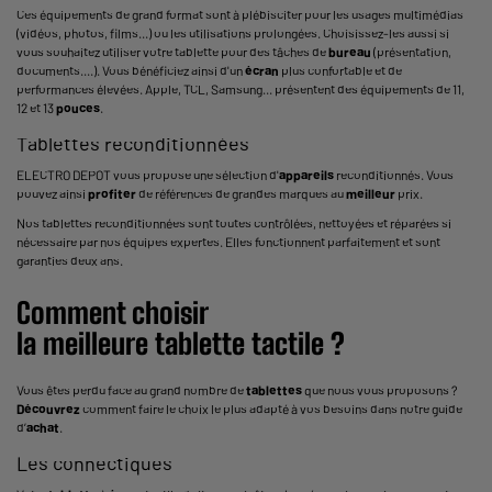
Ces équipements de grand format sont à plébisciter pour les usages multimédias
(vidéos, photos, films...) ou les utilisations prolongées. Choisissez-les aussi si
vous souhaitez utiliser votre tablette pour des tâches de
bureau
(présentation,
documents....). Vous bénéficiez ainsi d'un
écran
plus confortable et de
performances élevées. Apple, TCL, Samsung... présentent des équipements de 11,
12 et 13
pouces
.
Tablettes reconditionnées
ELECTRO DEPOT vous propose une sélection d'
appareils
reconditionnés. Vous
pouvez ainsi
profiter
de références de grandes marques au
meilleur
prix.
Nos tablettes reconditionnées sont toutes contrôlées, nettoyées et réparées si
nécessaire par nos équipes expertes. Elles fonctionnent parfaitement et sont
garanties deux ans.
Comment choisir
la
meilleure
tablette
tactile ?
Vous êtes perdu face au grand nombre de
tablettes
que nous vous proposons ?
Découvrez
comment faire le choix le plus adapté à vos besoins dans notre guide
d’
achat
.
Les connectiques