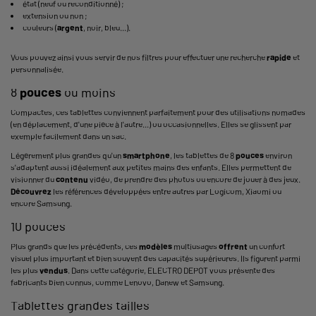
état (neuf ou reconditionné) ;
extension ou non ;
couleurs (
argent
, noir, bleu...).
Vous pouvez ainsi vous servir de nos filtres pour effectuer une recherche
rapide
et
personnalisée.
8
pouces
ou moins
Compactes, ces tablettes conviennent parfaitement pour des utilisations nomades
(en déplacement, d'une pièce à l'autre...) ou occasionnelles. Elles se glissent par
exemple facilement dans un sac.
Légèrement plus grandes qu'un
smartphone
, les tablettes de 8
pouces
environ
s'adaptent aussi idéalement aux petites mains des enfants. Elles permettent de
visionner du
contenu
vidéo, de prendre des photos ou encore de jouer à des jeux.
Découvrez
les références développées entre autres par Logicom, Xiaomi ou
encore Samsung.
10 pouces
Plus grands que les précédents, ces
modèles
multiusages
offrent
un confort
visuel plus important et bien souvent des capacités supérieures. Ils figurent parmi
les plus
vendus
. Dans cette catégorie, ELECTRO DEPOT vous présente des
fabricants bien connus, comme Lenovo, Danew et Samsung.
Tablettes grandes tailles