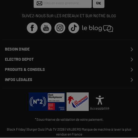
OK
SUIVEZ-NOUS SUR LES RÉSEAUX ET SUR NOTRE BLOG
BESOIN D'AIDE
Contactez-nous
ELECTRO DEPOT
Suivre ma commande
Modifier ou annuler ma commande
PRODUITS & CONSEILS
SAV
Qui sommes nous ?
Nos marques
Payer en plusieurs fois
INFOS LÉGALES
Rejoignez-nous !
Les avis du site
Information phishing
Nos engagements RSE
Infos légales
Nos catégories phares
Voir toutes les Questions / Réponses
Pour les pros : Electro Des Pros
CGV
Le moins cher
À chacun son Everest !
Politique cookies
Offres de remboursement
Alliance Valiuz
Conseils produits
Gérer les cookies
Charte de protection
Cartes cadeaux
Accessibilité
des données personnelles
Carnet d'entretien
Rappel produit
*Sous réserve de validation de votre paiement.
Informations Qualités et Caractéristiques Environnementales
Accessibilité : non conforme
Black Friday
|
Burger Quiz
|
Pub TV 2026
|
VALBERG Marque de machine à laver la plus
vendue en France