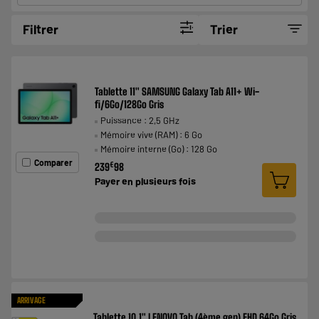
Filtrer
Trier
Tablette 11" SAMSUNG Galaxy Tab A11+ Wi-
fi/6Go/128Go Gris
Puissance : 2,5 GHz
Mémoire vive (RAM) : 6 Go
Mémoire interne (Go) : 128 Go
Comparer
€
239
98
Payer en
plusieurs fois
ARRIVAGE
Tablette 10,1" LENOVO Tab (4ème gen) FHD 64Go Gris