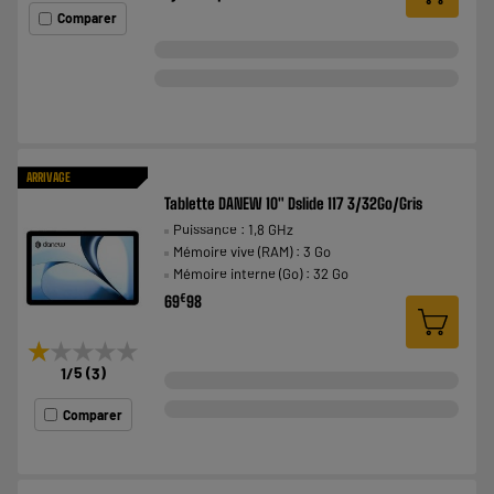
Comparer
ARRIVAGE
Tablette DANEW 10" Dslide 117 3/32Go/Gris
Puissance : 1,8 GHz
Mémoire vive (RAM) : 3 Go
Mémoire interne (Go) : 32 Go
€
69
98
★★★★★
★★★★★
1
/5
(
3
)
Comparer