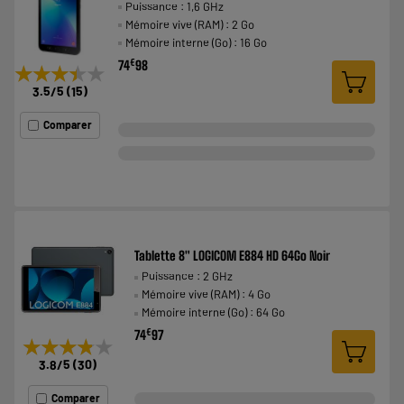
Puissance : 1,6 GHz
Mémoire vive (RAM) : 2 Go
Mémoire interne (Go) : 16 Go
€
74
98
★★★★★
★★★★★
3.5
/5
(
15
)
Comparer
Tablette 8" LOGICOM E884 HD 64Go Noir
Puissance : 2 GHz
Mémoire vive (RAM) : 4 Go
Mémoire interne (Go) : 64 Go
€
74
97
★★★★★
★★★★★
3.8
/5
(
30
)
Comparer