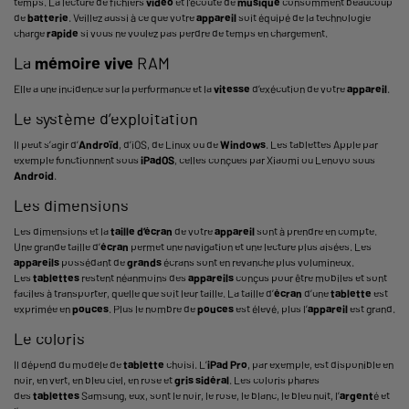
temps. La lecture de fichiers
vidéo
et l’écoute de
musique
consomment beaucoup
de
batterie
. Veillez aussi à ce que votre
appareil
soit équipé de la technologie
charge
rapide
si vous ne voulez pas perdre de temps en chargement.
La
mémoire vive
RAM
Elle a une incidence sur la performance et la
vitesse
d’exécution de votre
appareil
.
Le système d’exploitation
Il peut s’agir d’
Androïd
, d’iOS, de Linux ou de
Windows
. Les tablettes Apple par
exemple fonctionnent sous
iPadOS
, celles conçues par Xiaomi ou Lenovo sous
Android
.
Les dimensions
Les dimensions et la
taille d’
écran
de votre
appareil
sont à prendre en compte.
Une grande taille d’
écran
permet une navigation et une lecture plus aisées. Les
appareils
possédant de
grands
écrans sont en revanche plus volumineux.
Les
tablettes
restent néanmoins des
appareils
conçus pour être mobiles et sont
faciles à transporter, quelle que soit leur taille. La taille d’
écran
d’une
tablette
est
exprimée en
pouces
. Plus le nombre de
pouces
est élevé, plus l’
appareil
est grand.
Le coloris
Il dépend du modèle de
tablette
choisi. L’
iPad
Pro
, par exemple, est disponible en
noir, en vert, en bleu ciel, en rose et
gris sidéral
. Les coloris phares
des
tablettes
Samsung
, eux, sont le noir, le rose, le blanc, le bleu nuit, l’
argent
é et