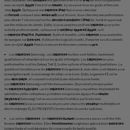
plus, la plupart des
modèles
des gammes
iPad Pro
et
iPad
air sont compatibles
avec un stylet
Apple
Pencil et un
clavier
. Il y en a pour tous les goûts et besoins
chez
Apple
. Optez pour une
tablette
iPad
Mini si vous cherchez
un
format
compact avec
accès wifi
pour le loisir. Vous cherchez une performance
plus élevée ? Choisissez l’un des
derniers
modèles
d’
iPad
Air, testé et approuvé
par des millions de clients. Enfin, si vous avez besoin d’une
tablette
pour votre
activité professionnelle, optez pour le
meilleur
appareil
Apple
, soit
la
tablette
iPad
Pro
.
Puissante
, fluide et durable, cette
tablette
vous permettra
de naviguer sur
internet
, d’utiliser des logiciels lourds, d’annoter vos documents
avec le stylet
Apple
Pencil
ou encore de dessiner comme un
pro
.
Les
tablettes
Samsung : ces
tablettes
tactiles sont fiables, hautement
qualitatives et adaptées à tous les goûts et budgets. Les
tablettes
les plus
performantes sont les
Galaxy Tab
S, toutes options et hautement qualitatives. La
qualité est moindre pour les
tablettes
de la gamme A, mais elles sont idéales pour
la navigation web, le visionnage de vidéo ou le loisir. Enfin, la gamme FE est la
plus
abordable
, et convient tout à fait à une utilisation ponctuelle.
Les
tablettes
Samsung sont très bien pensées. On pourrait presque parler
de
tablettes
hybrides
, car les
tablettes
Samsung compatibles deviennent de
véritables petits
ordinateurs portables
lorsqu’on les équipe d’un
clavier
(
keyboard
Samsung). Cet accessoire n’est toutefois par fourni avec
les
tablettes
(vous pouvez vous en procurer chez votre
vendeur
multimédia et
électroménager ELECTRO DEPOT), hormis dans les packs spéciaux.
Les autres
tablettes
: les
tablettes
Huawei
ou encore Lenovo sont des très
bonnes
tablettes
tactiles. Elles
fonctionnent
longtemps grâce à leurs
batteries
longue durée et sont équipées de composants de haute qualité.