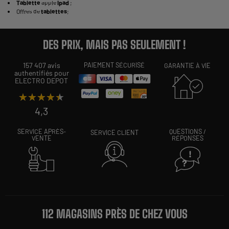
Tablette
apple
Ipad
;
Offres de
tablettes
;
DES PRIX, MAIS PAS SEULEMENT !
157 407 avis
PAIEMENT SÉCURISÉ
GARANTIE À VIE
authentifiés pour
ELECTRO DEPOT
★★★★★
★★★★★
4,3
SERVICE APRÈS-
QUESTIONS /
SERVICE CLIENT
VENTE
RÉPONSES
112 MAGASINS PRÈS DE CHEZ VOUS