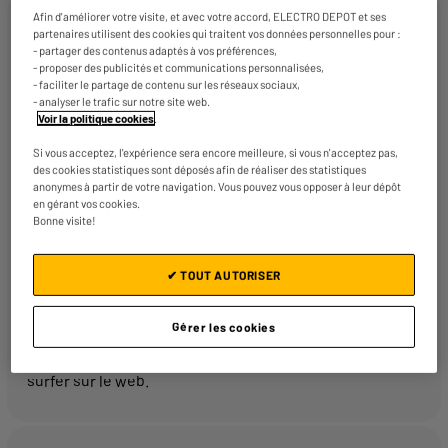
Afin d'améliorer votre visite, et avec votre accord, ELECTRO DEPOT et ses
Le wifi, c’est quoi ?
partenaires utilisent des cookies qui traitent vos données personnelles pour :
- partager des contenus adaptés à vos préférences,
- proposer des publicités et communications personnalisées,
Il s’agit d’une technologie permettant la connexion sans
- faciliter le partage de contenu sur les réseaux sociaux,
fil de plusieurs appareils (PC fixe ou
ordinateur portable
,
- analyser le trafic sur notre site web.
Voir la politique cookies
.
smartphone,
tablette
) à internet grâce aux ondes
radioélectriques.
Si vous acceptez, l'expérience sera encore meilleure, si vous n'acceptez pas,
des cookies statistiques sont déposés afin de réaliser des statistiques
anonymes à partir de votre navigation. Vous pouvez vous opposer à leur dépôt
en gérant vos cookies.
Bonne visite!
Comment accéder au wifi avec une
tablette ?
✔ TOUT AUTORISER
Vous souhaitez vous connecter à internet avec une
Gérer les cookies
tablette à fonction wifi ? Vérifiez que votre installation
répond bien aux prérequis suivants avant de tenter de
surfer sur le web.