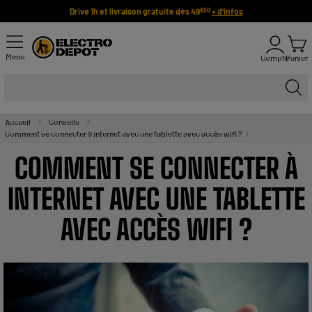
Drive 1h et livraison gratuite dès 49
+ d'infos
€90
Menu
Compte
Panier
Accueil
Conseils
Comment se connecter à internet avec une tablette avec accès wifi ?
COMMENT SE CONNECTER À
INTERNET AVEC UNE TABLETTE
AVEC ACCÈS WIFI ?