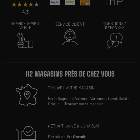
★★★★★
★★★★★
4,3
SERVICE APRÈS-
QUESTIONS /
SERVICE CLIENT
VENTE
RÉPONSES
112 MAGASINS PRÈS DE CHEZ VOUS
TROUVEZ VOTRE MAGASIN
Paris Bagnolet,
Valence,
Varennes,
Laval,
Saint-
Brieuc
...
Trouvez votre magasin
RETRAIT, DRIVE & LIVRAISON
Retrait en 1h :
Gratuit