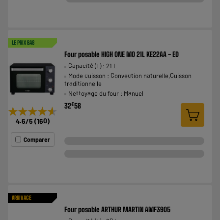
LE PRIX BAS
Four posable HIGH ONE MO 21L KE22AA - ED
Capacité (L) : 21 L
Mode cuisson : Convection naturelle,Cuisson
traditionnelle
Nettoyage du four : Manuel
€
32
58
★★★★★
★★★★★
4.6
/5
(
160
)
Comparer
ARRIVAGE
Four posable ARTHUR MARTIN AMF3905