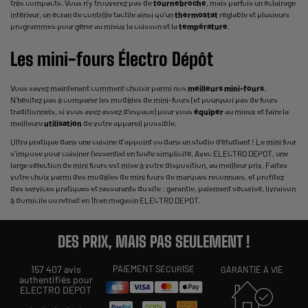
très compacts. Vous n’y trouverez pas de
tournebroche
, mais parfois un éclairage
intérieur, un écran de contrôle tactile ainsi qu’un
thermostat
réglable et plusieurs
programmes pour gérer au mieux la cuisson et la
température
.
Les mini-fours Électro Dépôt
Vous savez maintenant comment choisir parmi nos
meilleurs mini-fours
.
N’hésitez pas à comparer les modèles de mini-fours (et pourquoi pas de
fours
traditionnels
, si vous avez assez d’espace) pour vous
équiper
au mieux et faire la
meilleure
utilisation
de votre appareil possible.
Ultra pratique dans une cuisine d'appoint ou dans un studio d'étudiant ! Le mini four
s'impose pour cuisiner l'essentiel en toute simplicité. Avec ELECTRO DEPOT, une
large sélection de mini fours est mise à votre disposition, au meilleur prix. Faites
votre choix parmi des modèles de mini fours de marques reconnues, et profitez
des services pratiques et rassurants du site : garantie, paiement sécurisé, livraison
à domicile ou retrait en 1h en magasin ELECTRO DEPOT.
DES PRIX, MAIS PAS SEULEMENT !
157 407 avis
PAIEMENT SÉCURISÉ
GARANTIE À VIE
authentifiés pour
ELECTRO DEPOT