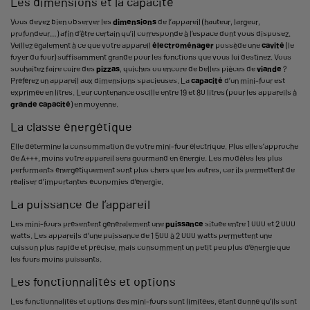
Les dimensions et la capacité
Vous devez bien observer les
dimensions
de l’appareil (hauteur, largeur,
profondeur…) afin d’être certain qu’il corresponde à l’espace dont vous disposez.
Veillez également à ce que votre appareil
électroménager
possède une
cavité
(le
foyer du four) suffisamment grande pour les fonctions que vous lui destinez. Vous
souhaitez faire cuire des
pizzas
, quiches ou encore de belles pièces de
viande
?
Préférez un appareil aux dimensions spacieuses. La
capacité
d’un mini-four est
exprimée en litres. Leur contenance oscille entre 19 et 80 litres (pour les appareils à
grande capacité
) en moyenne.
La classe énergétique
Elle détermine la consommation de votre mini-four électrique. Plus elle s’approche
de A+++, moins votre appareil sera gourmand en énergie. Les modèles les plus
performants énergétiquement sont plus chers que les autres, car ils permettent de
réaliser d’importantes économies d’énergie.
La puissance de l’appareil
Les mini-fours présentent généralement une
puissance
située entre 1 000 et 2 000
watts. Les appareils d’une puissance de 1 500 à 2 000 watts permettent une
cuisson plus rapide et précise, mais consomment un petit peu plus d’énergie que
les fours moins puissants.
Les fonctionnalités et options
Les fonctionnalités et options des mini-fours sont limitées, étant donné qu’ils sont