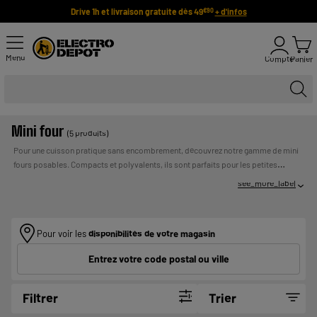
Drive 1h et livraison gratuite dès 49
+ d'infos
€90
Menu
Compte
Panier
Mini four
(5 produits)
Pour une cuisson pratique sans encombrement, découvrez notre gamme de mini
fours posables. Compacts et polyvalents, ils sont parfaits pour les petites
cuisines. Nous sommes fiers de notre marque Valberg, qui combine design
see_more_label
fonctionnel, qualité et prix abordable. D'autres grandes marques sont également
disponibles à petits prix. Profitez du paiement en plusieurs fois et de la livraison
UN CREDIT VOUS ENGAGE ET DOIT
rapide.
Payer en plusieurs fois :
ETRE REMBOURSE. VERIFIEZ VOS CAPACITES DE
Pour voir les
disponibilités de votre magasin
REMBOURSEMENT AVANT DE VOUS ENGAGER.
Entrez votre code postal ou ville
Filtrer
Trier