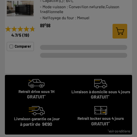
Capacité (L) : 60 L
Mode cuisson : Convection naturelle,Cuisson
traditionnelle
Nettoyage du four : Manuel
€
89
98
★★★★★
★★★★★
4.7
/5
(
19
)
Comparer