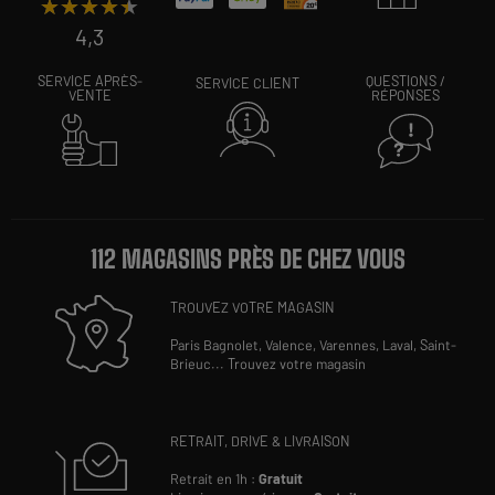
★★★★★
★★★★★
4,3
SERVICE APRÈS-
QUESTIONS /
SERVICE CLIENT
VENTE
RÉPONSES
112 MAGASINS PRÈS DE CHEZ VOUS
TROUVEZ VOTRE MAGASIN
Paris Bagnolet,
Valence,
Varennes,
Laval,
Saint-
Brieuc
...
Trouvez votre magasin
RETRAIT, DRIVE & LIVRAISON
Retrait en 1h :
Gratuit