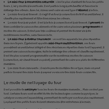
Le mini-four à convection naturelle
: c’est le plus standard de tous les petits
fours. L’air y monte à la verticale. Il est parfois long à préchauffer et favorise le
mélange des odeurs. Avec lui, mieux vaut cuire un seul type d’
aliment
à la fois.
Le mini-four à air brassé : il s’agit d’un four à convection doté d’un ventilateur. Il
chauffe plus rapidement et filtre bien mieux les odeurs.
Le mini-four à air pulsé : il est à la fois à convection et à air brassé. Il
permet
de
bien contrôler la cuisson des aliments et de cuire selon plusieurs
programmes
et
modes de cuisson. Il n’est pas très coûteux et permet de donner vie à de
nombreuses recettes, sans fausse note.
Le mini-four à chaleur tournante
: ce sont les appareils les plus répandus
dans nos foyers. Également appelés
mini-fours multifonctions
, ces fours
possèdent un ventilateur intégré et des résistances réparties dans tout l’appareil. Il
permet une cuisson homogène, évite le mélange des odeurs et chauffe rapidement.
Il est de plus souvent programmable sur de nombreux modes de cuisson
(convection, air chaud brasé ou pulsé), permettant de cuire vos plats de différentes
manières.
Les mini-fours innovants : il existe peu de modèles de ce type, mais on peut
parfois trouver des mini-fours à vapeur ou encore des mini-fours connectés.
Le mode de nettoyage du four
Il est possible de
nettoyer
tous les fours de manière manuelle… Mais ce n’est pas
tout. Certains fours sont en effet dotés de technologies comme la pyrolyse, la
catalyse ou encore l’aquasliding, permettant de nettoyer son four plus rapidement.
La plupart des petits fours doivent néanmoins être entretenus à la main.