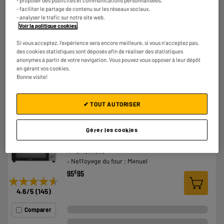
Nettoyage du four : Manuel
- faciliter le partage de contenu sur les réseaux sociaux,
€
72
95
- analyser le trafic sur notre site web.
★★★★★
★★★★★
Voir la politique cookies
.
4.6
/5
(
206
)
Si vous acceptez, l'expérience sera encore meilleure, si vous n'acceptez pas,
des cookies statistiques sont déposés afin de réaliser des statistiques
Comparer
anonymes à partir de votre navigation. Vous pouvez vous opposer à leur dépôt
en gérant vos cookies.
Bonne visite!
✔ TOUT AUTORISER
BY ELECTRODEPOT
Four posable VALBERG MO 58L MF 225C - V2
Gérer les cookies
Capacité (L) : 58 L
Mode cuisson : Chaleur tournante,Cuisson
traditionnelle
Nettoyage du four : Manuel
€
95
95
★★★★★
★★★★★
4.6
/5
(
145
)
Comparer