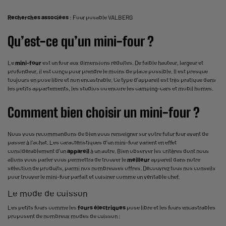
Recherches associées
:
Four posable VALBERG
Qu’est-ce qu’un mini-four ?
Le
mini-four
est un four aux dimensions réduites. De faible hauteur, largeur et
profondeur, il est conçu pour prendre le moins de place possible. Il est presque
toujours en pose libre et non encastrable. Ce type d’appareil est très pratique dans
les petits appartements, les studios ou encore les camping-cars et mobil homes.
Comment bien choisir un mini-four ?
Nous vous recommandons de bien vous renseigner sur votre futur four avant de
passer à l’achat. Les caractéristiques d’un mini-four varient en effet
considérablement d’un
appareil
à un autre. Bien observer les critères dont nous
allons vous parler vous permettra de trouver le
meilleur
appareil dans notre
sélection de produits, parmi nos nombreuses offres. Découvrez tous nos conseils
pour trouver le mini-four parfait et cuisiner comme un véritable chef.
Le mode de cuisson
Les petits fours comme les
fours électriques
pose libre et les fours encastrables
proposent de nombreux modes de cuisson :