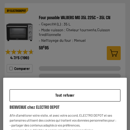
BY ELECTRODEPOT
Four posable VALBERG MO 35L 225C - 35L CN
Capacité (L) : 35 L
Mode cuisson : Chaleur tournante,Cuisson
traditionnelle
Nettoyage du four : Manuel
€
59
95
★★★★★
★★★★★
4.7
/5
(
199
)
Comparer
Tout refuser
BY ELECTRODEPOT
BIENVENUE chez ELECTRO DEPOT
Four posable VALBERG MO 46L MF 225C V2
Afin d'améliorer votre visite, et avec votre accord, ELECTRO DEPOT et ses
Capacité (L) : 46 L
partenaires utilisent des cookies qui traitent vos données personnelles pour :
Mode cuisson : Chaleur tournante,Cuisson
- partager des contenus adaptés à vos préférences,
traditionnelle
- proposer des publicités et communications personnalisées,