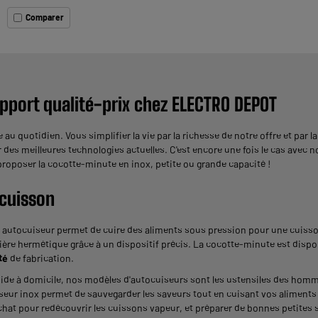
Comparer
pport qualité-prix chez ELECTRO DEPOT
e au quotidien. Vous simplifier la vie par la richesse de notre offre et par
r des meilleures technologies actuelles. C'est encore une fois le cas avec n
oposer la cocotte-minute en inox, petite ou grande capacité !
 cuisson
 autocuiseur permet de cuire des aliments sous pression pour une cuisson
ière hermétique grâce à un dispositif précis. La cocotte-minute est disp
té
de fabrication.
ide à domicile, nos modèles d'autocuiseurs sont les ustensiles des hom
eur inox permet de sauvegarder les saveurs tout en cuisant vos aliments 
 achat pour redécouvrir les cuissons vapeur, et préparer de bonnes petites