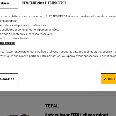
BIENVENUE chez ELECTRO DEPOT
refuser
rer votre visite, et avec votre accord, ELECTRO DEPOT et ses partenaires utilisent des cookies 
onnelles pour :
.
s contenus adaptés à vos préférences,
es publicités et communications personnalisées,
Autocuiseur 8L tous feux dont
e partage de contenu sur les réseaux sociaux,
induction
trafic sur notre site web.
tique cookies
.
★★★★★
★★★★★
4.5
/5
(
344
)
tez, l'expérience sera encore meilleure, si vous n'acceptez pas, des cookies statistiques sont 
Compatibilité : Tous feux dont induction
statistiques anonymes à partir de votre navigation. Vous pouvez vous opposer à leur dépôt en g
Diamètre : 24,5 cm
es cookies
✔ TOUT
Comparer
TEFAL
Autocuiseur TEFAL clipso minut