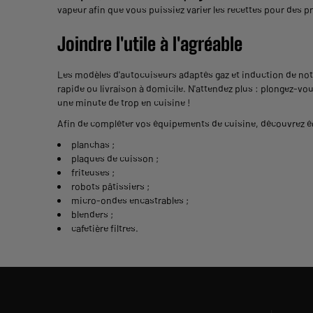
vapeur afin que vous puissiez varier les recettes pour des pr
Joindre l'utile à l'agréable
Les modèles d'autocuiseurs adaptés gaz et induction de not
rapide ou livraison à domicile. N'attendez plus : plongez-vou
une minute de trop en cuisine !
Afin de compléter vos équipements de cuisine, découvrez ég
planchas
;
plaques de cuisson
;
friteuses
;
robots pâtissiers
;
micro-ondes encastrables
;
blenders
;
cafetière filtres
.