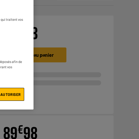
qui traitent vos
€
59
98
Ajouter au panier
déposés afin de
érant vos
 AUTORISER
€
89
98