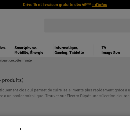
Drive 1h et livraison gratuite dès 49
+ d'infos
€90
ien,
Smartphone,
Informatique,
TV
Mobilité, Énergie
Gaming, Tablette
Image Son
iseur, cocotte minute
4 produits)
tiquement clos qui permet de cuire les aliments plus rapidement grâce à
e à un panier métallique. Trouvez sur Electro Dépôt une sélection d’autocu
ETRE REMBOURSE. VERIFIEZ VOS CAPACITES DE REMBOURSEME