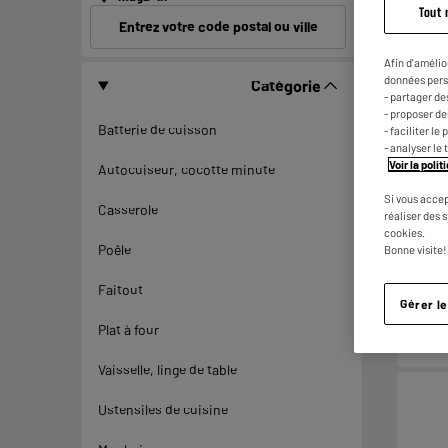
Tout 
Entrez votre code postal ou ville
Afin d'amélio
données pers
Catégorie
- partager de
- proposer d
Batterie de cuisson
- faciliter l
- analyser le 
Voir la poli
Autocuiseur, cocotte minute
Si vous accep
Casserole
réaliser des 
cookies.
Poêle
Bonne visite!
Faitout
Gérer l
Plat à four
Vaisselle, linge de table
Ustensiles de cuisine