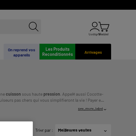
Compte
Panier
Les Produits
On reprend vos
Arrivages
Reconditionnés
appareils
 une
cuisson
sous haute
pression
. Appelé aussi Cocotte-
iseurs pas chers qui vous simplifieront la vie !
Payer en
NT AVANT DE VOUS ENGAGER.
see_more_label
Trier par
:
Meilleures ventes