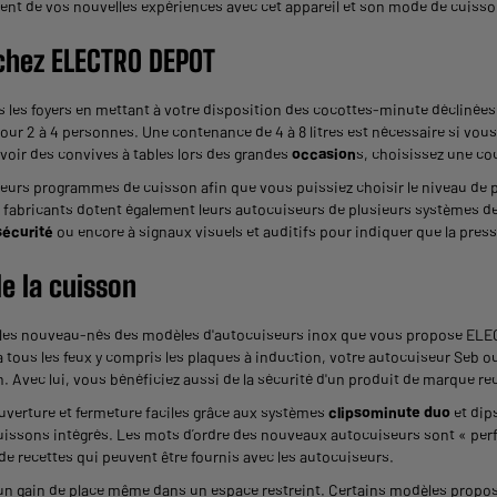
ent de vos nouvelles expériences avec cet appareil et son mode de cuisso
 chez ELECTRO DEPOT
s foyers en mettant à votre disposition des cocottes-minute déclinées 
pour 2 à 4 personnes. Une contenance de 4 à 8 litres est nécessaire si vou
oir des convives à tables lors des grandes
occasion
s, choisissez une co
urs programmes de cuisson afin que vous puissiez choisir le niveau de p
s fabricants dotent également leurs autocuiseurs de plusieurs systèmes d
écurité
ou encore à signaux visuels et auditifs pour indiquer que la press
e la cuisson
r, les nouveau-nés des modèles d'autocuiseurs inox que vous propose EL
à tous les feux y compris les
plaques à induction
, votre autocuiseur Seb ou
. Avec lui, vous bénéficiez aussi de la sécurité d'un produit de marque r
verture et fermeture faciles grâce aux systèmes
clipsominute duo
et dip
ssons intégrés. Les mots d’ordre des nouveaux autocuiseurs sont « perfe
 de recettes qui peuvent être fournis avec les autocuiseurs.
un gain de place même dans un espace restreint. Certains modèles propo