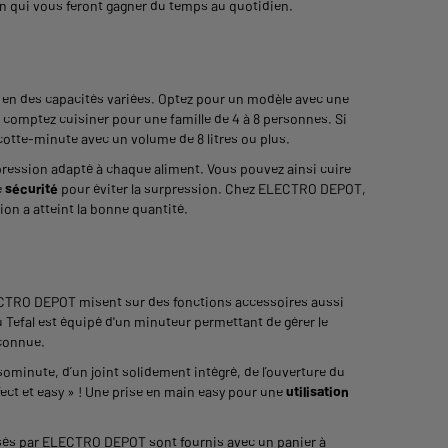
n qui vous feront gagner du temps au quotidien.
en des capacités variées. Optez pour un modèle avec une
s comptez cuisiner pour une famille de 4 à 8 personnes. Si
cotte-minute avec un volume de 8 litres ou plus.
ression adapté à chaque aliment. Vous pouvez ainsi cuire
e
sécurité
pour éviter la surpression. Chez ELECTRO DEPOT,
ion a atteint la bonne quantité.
ECTRO DEPOT misent sur des fonctions accessoires aussi
 Tefal est équipé d'un minuteur permettant de gérer le
econnue.
sominute, d’un joint solidement intégré, de l’ouverture du
ct et easy » ! Une prise en main easy pour une
utilisation
sés par ELECTRO DEPOT sont fournis avec un panier à