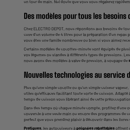
un tour de main. Nul doute que vous vous régalerez rapidem
Des modèles pour tous les besoins
Chez ELECTRO DEPOT, nous répondons aux besoins de tous le
cuve d’un volume de 4 litres pour la préparation d’un repas 
vous êtes une famille nombreuse ou bien si vous aimez recev
Certains modèles de cocottes-minute sont équipés de plusie
vos légumes ou viandes à différents types de pressions. Le
nous avons des modèles à valve de pression, à soupape de
s
Nouvelles technologies au service d
Plus qu'une simple cocotte ou qu'un simple cuiseur vapeu
utiles qu'efficaces facilitant toute sorte de cuisson. Adapté 
temps de cuisson vous libérant ainsi de cette préoccupation
Dans des temps où chaque minute compte, profitez d'une ou
couvercle à une seule main ou encore des programmes de cui
perfect que vous prendrez plaisir à découvrir dans les livres
Pratiques
, les autocuiseurs à
poignées rabattables
offrent 