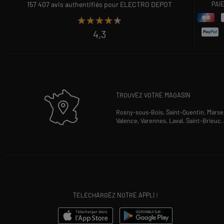
157 407 avis authentifiés pour ELECTRO DEPOT
PAI
★★★★★
★★★★★
4,3
TROUVEZ VOTRE MAGASIN
Rosny-sous-Bois,
Saint-Quentin,
Marsei
Valence,
Varennes,
Laval,
Saint-Brieuc
.
TÉLÉCHARGEZ NOTRE APPLI !