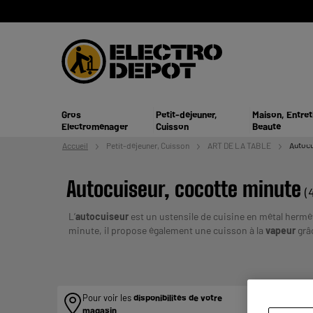
Gros
Petit-déjeuner,
Maison, Entret
Electroménager
Cuisson
Beauté
Accueil
Petit-déjeuner,
Cuisson
ART DE LA TABLE
Autocu
Autocuiseur, cocotte minute
(
L’
autocuiseur
est un ustensile de cuisine en métal hermé
minute, il propose également une cuisson à la
vapeur
grâc
UN CREDIT VOUS ENGAGE ET DOIT 
plusieurs fois :
Pour voir les
disponibilités de votre
magasin