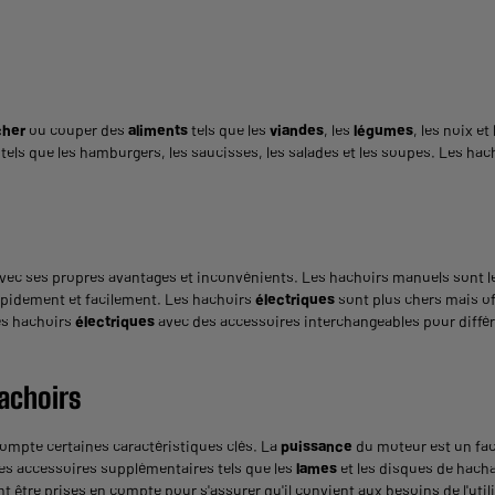
cher
ou couper des
aliments
tels que les
viandes
, les
légumes
, les noix et
 tels que les hamburgers, les saucisses, les salades et les soupes. Les hac
avec ses propres avantages et inconvénients. Les hachoirs manuels sont les
pidement et facilement. Les hachoirs
électriques
sont plus chers mais of
des hachoirs
électriques
avec des accessoires interchangeables pour différe
achoirs
 compte certaines caractéristiques clés. La
puissance
du moteur est un fac
es accessoires supplémentaires tels que les
lames
et les disques de hach
ent être prises en compte pour s'assurer qu'il convient aux besoins de l'util