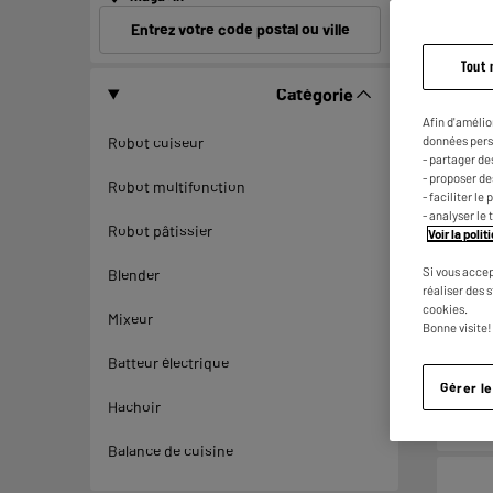
Entrez votre code postal ou ville
Tout 
Catégorie
ARRIV
Afin d'amélio
données pers
Robot cuiseur
- partager de
- proposer d
Robot multifonction
- faciliter l
- analyser le 
Robot pâtissier
Voir la poli
Si vous accep
Blender
réaliser des 
cookies.
Mixeur
Bonne visite!
Batteur électrique
Gérer l
Hachoir
Balance de cuisine