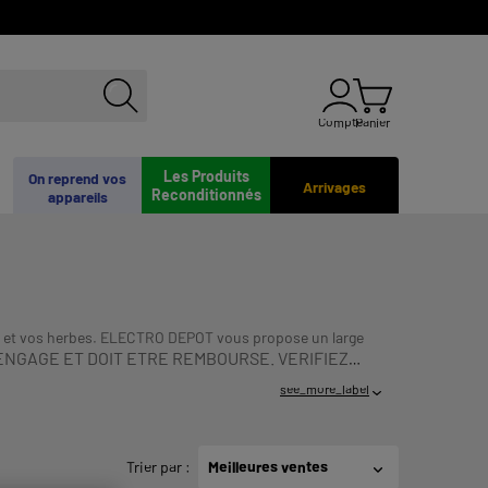
Compte
Panier
Les Produits
On reprend vos
Arrivages
Reconditionnés
appareils
es et vos herbes. ELECTRO DEPOT vous propose un large
ENGAGE ET DOIT ETRE REMBOURSE. VERIFIEZ
see_more_label
Trier par
:
Meilleures ventes