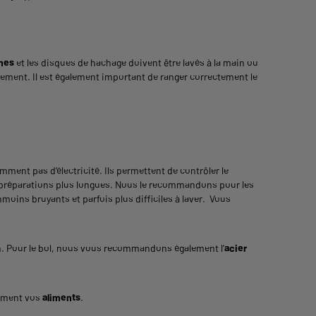
mes
et les disques de hachage doivent être lavés à la main ou
sement. Il est également important de ranger correctement le
ent pas d’électricité. Ils permettent de contrôler le
s préparations plus longues. Nous le recommandons pour les
nmoins bruyants et parfois plus difficiles à laver. Vous
on. Pour le bol, nous vous recommandons également l’
acier
lement vos
aliments
.