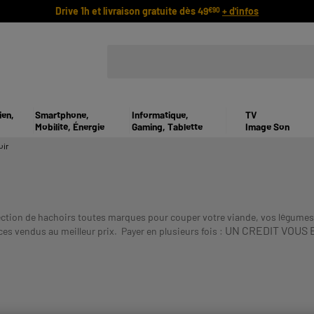
Drive 1h et livraison gratuite dès 49
+ d'infos
€90
ien,
Smartphone,
Informatique,
TV
Mobilité, Énergie
Gaming, Tablette
Image Son
oir
lection de hachoirs toutes marques pour couper votre viande, vos légum
UN CREDIT VOUS 
ces vendus au meilleur prix.
Payer en plusieurs fois :
VOUS ENGAGER.