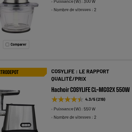
Puissance (W) : 300 W
Nombre de vitesses : 2
Comparer
COSYLIFE : LE RAPPORT
CTRODEPOT
QUALITÉ/PRIX
Hachoir COSYLIFE CL-MG02X 550W
★★★★★
★★★★★
4.3
/5
(
219
)
Puissance (W) : 550 W
Nombre de vitesses : 2