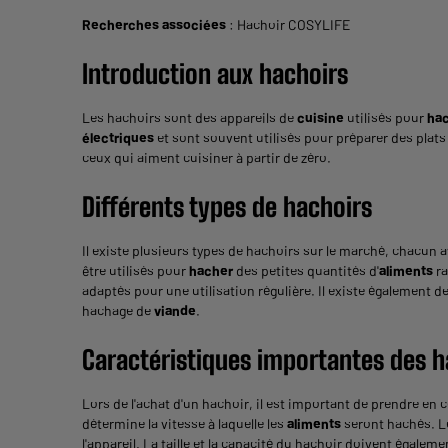
Recherches associées
:
Hachoir COSYLIFE
Introduction aux hachoirs
Les hachoirs sont des appareils de
cuisine
utilisés pour
ha
électriques
et sont souvent utilisés pour préparer des plats
ceux qui aiment cuisiner à partir de zéro.
Différents types de hachoirs
Il existe plusieurs types de hachoirs sur le marché, chacun 
être utilisés pour
hacher
des petites quantités d'
aliments
ra
adaptés pour une utilisation régulière. Il existe également 
hachage de
viande
.
Caractéristiques importantes des h
Lors de l'achat d'un hachoir, il est important de prendre en
détermine la vitesse à laquelle les
aliments
seront hachés. L
l'appareil. La taille et la capacité du hachoir doivent égalem