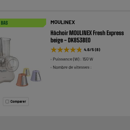
MOULINEX
X BAS
Hâchoir MOULINEX Fresh Express
beige - DK853BE0
★★★★★
★★★★★
4.6
/5
(
8
)
Puissance (W) : 150 W
Nombre de vitesses :
Comparer