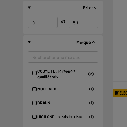
Prix
et
Marque
COSYLIFE : le rapport
(2)
qualité/prix
MOULINEX
(1)
BY ELE
BRAUN
(1)
HIGH ONE : le prix le + bas
(1)