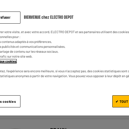
BIENVENUE chez ELECTRO DEPOT
refuser
TECHWOOD
AGE
rer votre visite, et avec votre accord, ELECTRO DEPOT et ses partenaires utilisent des cookies 
Hachoir TECHWOOD Rap'to 5 cones
onnelles pour :
s contenus adaptés à vos préférences,
★★★★★
★★★★★
4
/5
(
3
)
es publicités et communications personnalisées,
e partage de contenu sur les réseaux sociaux,
Puissance (W) : 150 W
trafic sur notre site web.
tique cookies
.
Nombre de vitesses :
tez, l'expérience sera encore meilleure, si vous n'acceptez pas, des cookies statistiques sont 
statistiques anonymes à partir de votre navigation. Vous pouvez vous opposer à leur dépôt en g
es cookies
✔ TOUT
Comparer