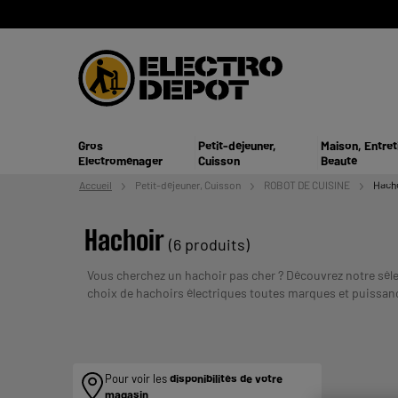
Gros
Petit-déjeuner,
Maison, Entret
Electroménager
Cuisson
Beauté
Accueil
Petit-déjeuner,
Cuisson
ROBOT DE CUISINE
Hach
Hachoir
(6 produits)
Vous cherchez un hachoir pas cher ? Découvrez notre sé
choix de hachoirs électriques toutes marques et puissan
VOS CAPACITES DE REMBOURSEMENT AVANT DE 
Pour voir les
disponibilités de votre
magasin