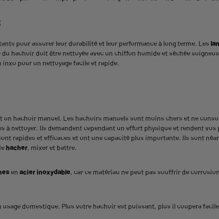
s
tants pour assurer leur durabilité et leur performance à long terme. Les
la
ase du hachoir doit être nettoyée avec un chiffon humide et séchée soigneu
inxo pour un nettoyage facile et rapide.
 et un hachoir manuel. Les hachoirs manuels sont moins chers et ne consomm
es à nettoyer. Ils demandent cependant un effort physique et rendent vo
 sont rapides et efficaces et ont une capacité plus importante. Ils sont néa
de
hacher
, mixer et battre.
mes
en
acier inoxydable
, car ce matériau ne peut pas souffrir de corrosi
n usage domestique. Plus votre hachoir est puissant, plus il coupera faci