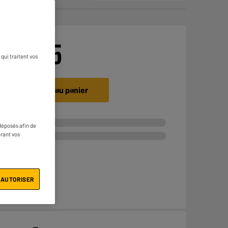
€
24
95
qui traitent vos
Ajouter au panier
déposés afin de
érant vos
 AUTORISER