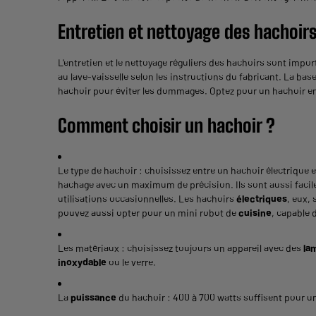
Entretien et nettoyage des hachoir
L'entretien et le nettoyage réguliers des hachoirs sont impor
au lave-vaisselle selon les instructions du fabricant. La b
hachoir pour éviter les dommages. Optez pour un hachoir en 
Comment choisir un hachoir ?
Le type de hachoir : choisissez entre un hachoir électrique
hachage avec un maximum de précision. Ils sont aussi facil
utilisations occasionnelles. Les hachoirs
électriques
, eux,
pouvez aussi opter pour un mini robot de
cuisine
, capable 
Les matériaux : choisissez toujours un appareil avec des
la
inoxydable
ou le verre.
La
puissance
du hachoir : 400 à 700 watts suffisent pour u