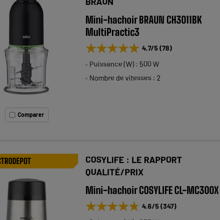
BRAUN
Mini-hachoir BRAUN CH3011BK
MultiPractic3
★★★★★
★★★★★
4.7
/5
(
78
)
Puissance (W) : 500 W
Nombre de vitesses : 2
Comparer
COSYLIFE : LE RAPPORT
CTRODEPOT
QUALITÉ/PRIX
Mini-hachoir COSYLIFE CL-MC300X
★★★★★
★★★★★
4.6
/5
(
347
)