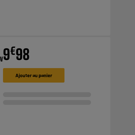
€
9
98
W
Ajouter au panier