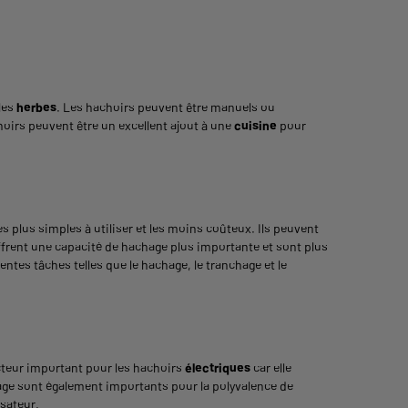
 les
herbes
. Les hachoirs peuvent être manuels ou
hoirs peuvent être un excellent ajout à une
cuisine
pour
 plus simples à utiliser et les moins coûteux. Ils peuvent
frent une capacité de hachage plus importante et sont plus
ntes tâches telles que le hachage, le tranchage et le
teur important pour les hachoirs
électriques
car elle
age sont également importants pour la polyvalence de
isateur.