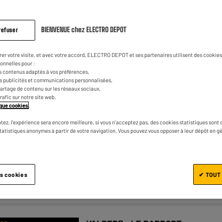
BIENVENUE chez ELECTRO DEPOT
refuser
VALBERG : LE RAPPORT
CTRODEPOT
QUALITÉ/PRIX
rer votre visite, et avec votre accord, ELECTRO DEPOT et ses partenaires utilisent des cookies 
onnelles pour :
Réfrigérateur combiné VALBERG CS
s contenus adaptés à vos préférences,
es publicités et communications personnalisées,
315 C X742C
e partage de contenu sur les réseaux sociaux,
trafic sur notre site web.
★★★★★
★★★★★
4.5
/5
(
797
)
tique cookies
.
Capacité : 315 L
tez, l'expérience sera encore meilleure, si vous n'acceptez pas, des cookies statistiques sont 
Type de froid : Statique
statistiques anonymes à partir de votre navigation. Vous pouvez vous opposer à leur dépôt en g
Nombre de personnes : 3
es cookies
✔ TOUT
Comparer