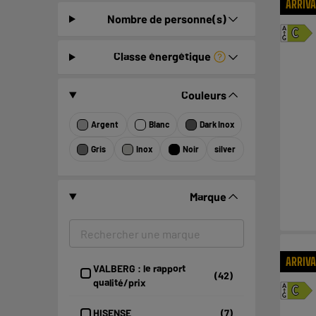
ARRIV
Nombre de personne(s)
A
C
G
Classe énergétique
Couleurs
Argent
Blanc
Dark Inox
Gris
Inox
Noir
silver
Marque
ARRIV
VALBERG : le rapport
(42)
qualité/prix
A
C
G
HISENSE
(7)