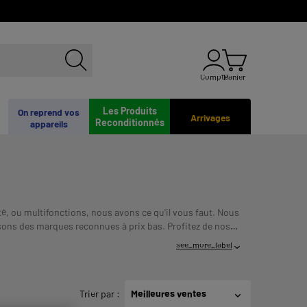
Compte
Panier
Les Produits
On reprend vos
Arrivages
Reconditionnés
appareils
té, ou multifonctions, nous avons ce qu'il vous faut. Nous
osons des marques reconnues à prix bas. Profitez de nos
US ENGAGE ET DOIT ETRE REMBOURSE. VERIFIEZ
see_more_label
Trier par
:
Meilleures ventes