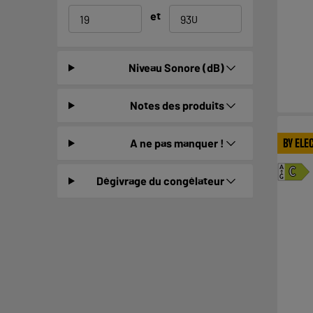
et
Niveau Sonore (dB)
Notes des produits
BY ELE
A ne pas manquer !
A
C
G
Dégivrage du congélateur