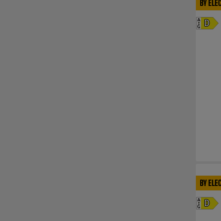
BY ELE
A
D
G
BY ELE
A
D
G