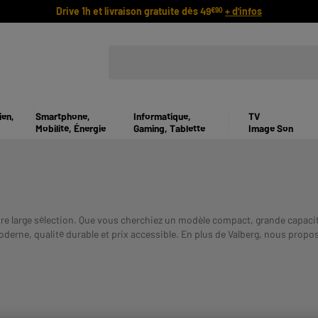
Drive 1h et livraison gratuite dès 49
+ d'infos
€90
ien,
Smartphone,
Informatique,
TV
Mobilité, Énergie
Gaming, Tablette
Image Son
otre large sélection. Que vous cherchiez un modèle compact, grande capaci
oderne, qualité durable et prix accessible. En plus de Valberg, nous prop
UN CREDIT VO
rapide pour un achat sans souci.
Payer en plusieurs fois :
VOUS ENGAGER.