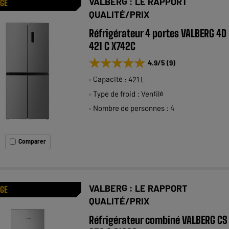
VALBERG : LE RAPPORT
AGE
QUALITÉ/PRIX
Réfrigérateur 4 portes VALBERG 4D
421 C X742C
★★★★★
★★★★★
4.9
/5
(
9
)
Capacité : 421 L
Type de froid : Ventilé
Nombre de personnes : 4
Comparer
VALBERG : LE RAPPORT
AGE
QUALITÉ/PRIX
Réfrigérateur combiné VALBERG CS