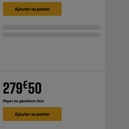
Ajouter au panier
€
279
50
Payer en
plusieurs fois
Ajouter au panier