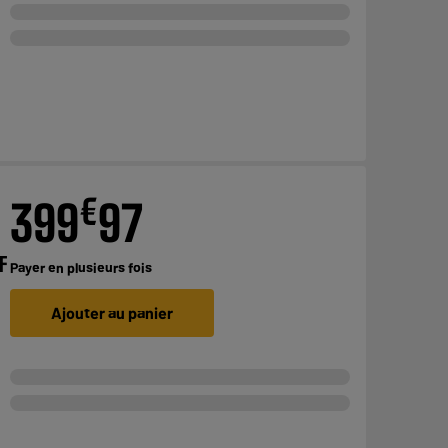
€
399
97
F
Payer en
plusieurs fois
Ajouter au panier