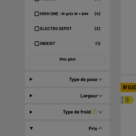
HIGH ONE : le prix le + bas
(4)
ELECTRO DEPOT
(2)
INDESIT
(1)
Voir plus
Type de pose
BY ELE
Largeur
A
D
G
Type de froid
Prix