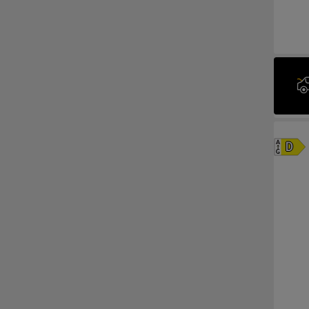
A
D
G