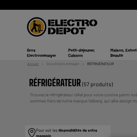
Gros
Petit-déjeuner,
Maison, Entret
Electroménager
Cuisson
Beauté
Accueil
Gros
Electroménager
RÉFRIGÉRATEUR
RÉFRIGÉRATEUR
(57 produits)
Trouvez le réfrigérateur idéal pour votre cuisine parmi n
sommes fiers de notre marque Valberg, qui allie design m
options de paiement en plusieurs fois et d'une livraison 
VOS CAPACITES DE REMBOURSEMENT AVANT DE 
Pour voir les
disponibilités de votre
magasin