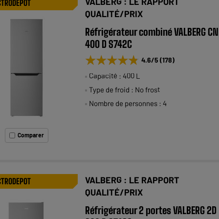
VALBERG : LE RAPPORT
CTRODEPOT
QUALITÉ/PRIX
Réfrigérateur combiné VALBERG CN
400 D S742C
★★★★★
★★★★★
4.6
/5
(
178
)
Capacité : 400 L
Type de froid : No frost
Nombre de personnes : 4
Comparer
VALBERG : LE RAPPORT
CTRODEPOT
QUALITÉ/PRIX
Réfrigérateur 2 portes VALBERG 2D