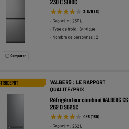
230 C S180C
★★★★★
★★★★★
3.8
/5
(
8
)
Capacité : 230 L
Type de froid : Statique
Nombre de personnes : 2
Comparer
VALBERG : LE RAPPORT
CTRODEPOT
QUALITÉ/PRIX
Réfrigérateur combiné VALBERG CS
262 D S625C
★★★★★
★★★★★
4
/5
(
159
)
Capacité : 262 L