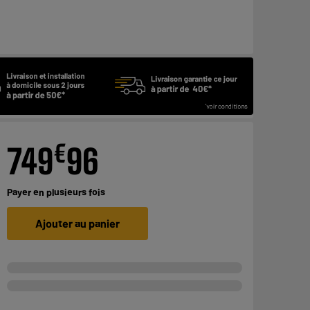
€
749
96
Payer en
plusieurs fois
Ajouter au panier