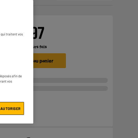
€
359
97
qui traitent vos
Payer en
plusieurs fois
Ajouter au panier
déposés afin de
érant vos
 AUTORISER