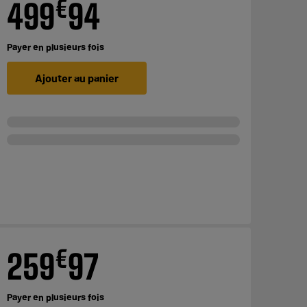
€
499
94
Payer en
plusieurs fois
Ajouter au panier
€
259
97
Payer en
plusieurs fois