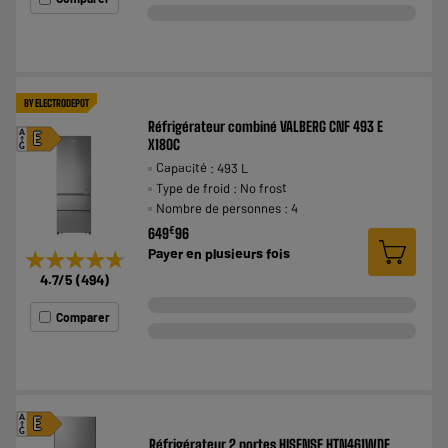
BY ELECTRODEPOT
Réfrigérateur combiné VALBERG CNF 493 E
A
E
X180C
G
Capacité : 493 L
Type de froid : No frost
Nombre de personnes : 4
€
649
96
Payer en
plusieurs fois
★★★★★
★★★★★
4.7
/5
(
494
)
Comparer
A
E
G
Réfrigérateur 2 portes HISENSE HTN461WDE