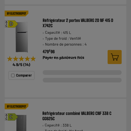
BY ELECTRODEPOT
Réfrigérateur 2 portes VALBERG 2D NF 415 D
A
D
X742C
G
Capacité : 415 L
Type de froid : Ventilé
Nombre de personnes : 4
€
479
96
★★★★★
★★★★★
Payer en
plusieurs fois
4.9
/5
(
14
)
Comparer
BY ELECTRODEPOT
Réfrigérateur combiné VALBERG CNF 338 C
A
C
GG625C
G
Capacité : 338 L