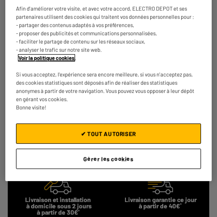
Réfrigérateur combiné VALBERG CS 262 D S625C
Afin d'améliorer votre visite, et avec votre accord, ELECTRO DEPOT et ses
A
D
partenaires utilisent des cookies qui traitent vos données personnelles pour :
Capacité : 262 L
G
- partager des contenus adaptés à vos préférences,
Type de froid : Statique
- proposer des publicités et communications personnalisées,
Nombre de personnes : 3
- faciliter le partage de contenu sur les réseaux sociaux,
- analyser le trafic sur notre site web.
€
279
50
Voir la politique cookies
.
Payer en
plusieurs fois
★★★★★
★★★★★
Si vous acceptez, l'expérience sera encore meilleure, si vous n'acceptez pas,
4
/5
(
157
)
des cookies statistiques sont déposés afin de réaliser des statistiques
anonymes à partir de votre navigation. Vous pouvez vous opposer à leur dépôt
en gérant vos cookies.
Comparer
Bonne visite!
✔ TOUT AUTORISER
Gérer les cookies