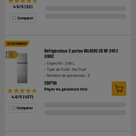
★★★★★
★★★★★
4.5
/5
(
32
)
Comparer
BY ELECTRODEPOT
Réfrigérateur 2 portes VALBERG 2D NF 249 E
A
E
X180C
G
Capacité : 249 L
Type de froid : No frost
Nombre de personnes : 2
€
299
96
★★★★★
★★★★★
Payer en
plusieurs fois
4.6
/5
(
437
)
Comparer