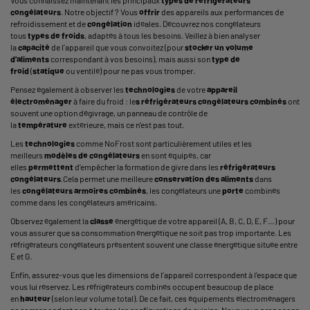
congélateurs
. Notre objectif ? Vous
offrir
des appareils aux performances de
refroidissement et de
congélation
idéales. Découvrez nos congélateurs
tous
types de froids
, adaptés à tous les besoins. Veillez à bien analyser
la
capacité
de l’appareil que vous convoitez (pour
stocker un volume
d’aliments
correspondant à vos besoins), mais aussi son
type de
froid
(
statique
ou ventilé) pour ne pas vous tromper.
Pensez également à observer les
technologies
de votre
appareil
électroménager
à faire du froid : le
s réfrigérateurs congélateurs combinés
ont
souvent une option dégivrage, un panneau de contrôle de
la
température
extérieure, mais ce n’est pas tout.
Les
technologies
comme NoFrost sont particulièrement utiles et les
meilleurs
modèles de congélateurs
en sont équipés, car
elles
permettent
d’empêcher la formation de givre dans les
réfrigérateurs
congélateurs
.Cela permet une meilleure
conservation des aliments
dans
les
congélateurs armoires combinés
, les congélateurs une
porte
combinés
comme dans les congélateurs américains.
Observez également la
classe
énergétique de votre appareil (A, B, C, D, E, F…) pour
vous assurer que sa consommation énergétique ne soit pas trop importante. Les
réfrigérateurs congélateurs présentent souvent une classe énergétique située entre
E et G.
Enfin, assurez-vous que les dimensions de l’appareil correspondent à l’espace que
vous lui réservez. Les réfrigérateurs combinés occupent beaucoup de place
en
hauteur
(selon leur volume total). De ce fait, ces équipements électroménagers
ne correspondent pas à toutes les configurations de cuisine. Nous vous proposons