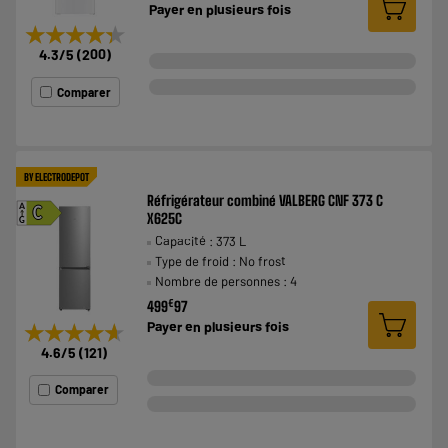
Payer en
plusieurs fois
★★★★★
★★★★★
4.3
/5
(
200
)
Comparer
BY ELECTRODEPOT
Réfrigérateur combiné VALBERG CNF 373 C
A
C
X625C
G
Capacité : 373 L
Type de froid : No frost
Nombre de personnes : 4
€
499
97
Payer en
plusieurs fois
★★★★★
★★★★★
4.6
/5
(
121
)
Comparer