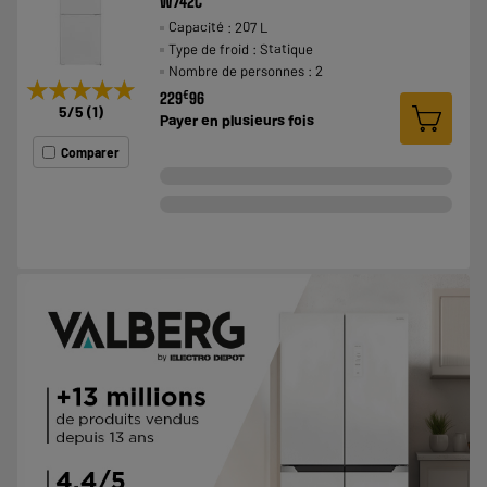
W742C
Capacité : 207 L
Type de froid : Statique
Nombre de personnes : 2
★★★★★
★★★★★
€
229
96
5
/5
(
1
)
Payer en
plusieurs fois
Comparer