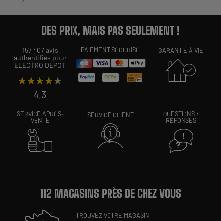
DES PRIX, MAIS PAS SEULEMENT !
157 407 avis
PAIEMENT SÉCURISÉ
GARANTIE À VIE
authentifiés pour
ELECTRO DEPOT
★★★★★
★★★★★
4,3
SERVICE APRÈS-
QUESTIONS /
SERVICE CLIENT
VENTE
RÉPONSES
112 MAGASINS PRÈS DE CHEZ VOUS
TROUVEZ VOTRE MAGASIN