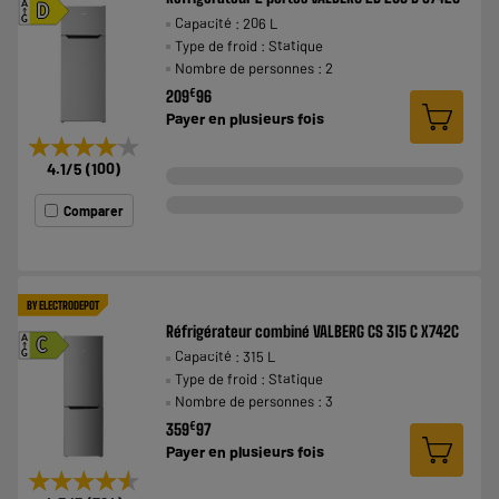
A
D
Capacité : 206 L
G
Type de froid : Statique
Nombre de personnes : 2
€
209
96
Payer en
plusieurs fois
★★★★★
★★★★★
4.1
/5
(
100
)
Comparer
BY ELECTRODEPOT
Réfrigérateur combiné VALBERG CS 315 C X742C
A
C
Capacité : 315 L
G
Type de froid : Statique
Nombre de personnes : 3
€
359
97
Payer en
plusieurs fois
★★★★★
★★★★★