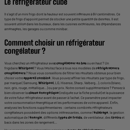
Le réfrigérateur cube
Il s’agit d’un mini frigo dont la hauteur est souvent inférieure à 60 centimètres. Ce
type de frigo d’appoint permet de stocker une petite quantité de denrées. Il est
souvent utilisé dans les bureaux, dans les cuisines extérieures, les dépendances
aménagées, les garages ou comme minibar.
Comment choisir un réfrigérateur
congélateur ?
Vous cherchez un réfrigérateur ave
c congélateur en bas
ou en haut ? Un
frigidaire
Whirlpool
? Vous hésitez face à tous nos modèles de
réfrigérateurs
congélateurs
? Nous vous conseillons de filtrer les résultats obtenus pour bien
choisir votre
appareil combiné
. Vous pouvez affiner les résultats par type de frigo,
par marque ( Samsung,
Whirlpool
, LG, Hisense, Sharp, Valberg…), coloris (blanc,
noir, gris, rouge, métallique…) ou par prix. Notre conseil supplémentaire ? Pensez à
bien observer la
classe énergétique
(indiquée sur la fiche produit) et la puissance
de votre futur réfrigérateur avant de passer à l’achat. Ce paramètre peut impacter
votre consommation énergétique et les performances de votre appareil. Enfin,
analysez les fonctions supplémentaires : certains combinés réfrigérateurs
congélateurs possèdent des options intéressantes, comme l’
éclairage
, la gestion
automatique de l’
énergie
, différents
types de froids
, de ventilateur, des
tiroirs
et
bacs dans les zones de rangement…
Vous connaissez maintenant les principaux
types de réfrigérateurs