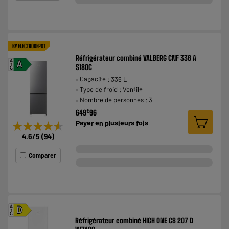
BY ELECTRODEPOT
Réfrigérateur combiné VALBERG CNF 336 A
A
A
S180C
G
Capacité : 336 L
Type de froid : Ventilé
Nombre de personnes : 3
€
649
96
Payer en
plusieurs fois
★★★★★
★★★★★
4.6
/5
(
94
)
Comparer
A
D
G
Réfrigérateur combiné HIGH ONE CS 207 D