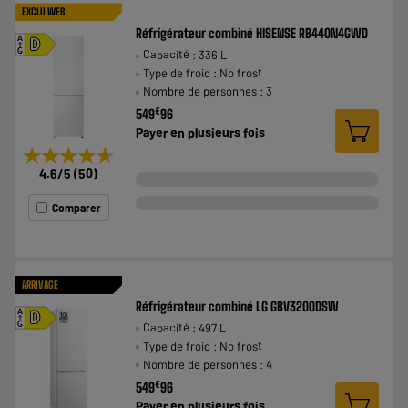
EXCLU WEB
Réfrigérateur combiné HISENSE RB440N4GWD
A
D
Capacité : 336 L
G
Type de froid : No frost
Nombre de personnes : 3
€
549
96
Payer en
plusieurs fois
★★★★★
★★★★★
4.6
/5
(
50
)
Comparer
ARRIVAGE
Réfrigérateur combiné LG GBV3200DSW
A
D
Capacité : 497 L
G
Type de froid : No frost
Nombre de personnes : 4
€
549
96
Payer en
plusieurs fois