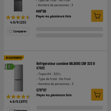
Type de froid : No frost
Nombre de personnes : 3
€
449
96
★★★★★
★★★★★
Payer en
plusieurs fois
4.5
/5
(
23
)
Comparer
BY ELECTRODEPOT
Réfrigérateur combiné VALBERG CNF 323 B
A
B
X742C
G
Capacité : 323 L
Type de froid : No frost
Nombre de personnes : 3
€
579
97
Payer en
plusieurs fois
★★★★★
★★★★★
4.5
/5
(
207
)
Comparer