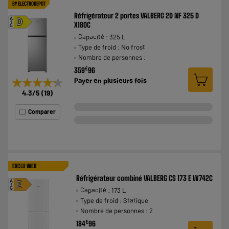
BY ELECTRODEPOT
Réfrigérateur 2 portes VALBERG 2D NF 325 D
A
D
X180C
G
Capacité : 325 L
Type de froid : No frost
Nombre de personnes :
€
359
96
★★★★★
★★★★★
Payer en
plusieurs fois
4.3
/5
(
19
)
Comparer
EXCLU WEB
Réfrigérateur combiné VALBERG CS 173 E W742C
A
E
Capacité : 173 L
G
Type de froid : Statique
Nombre de personnes : 2
€
184
96