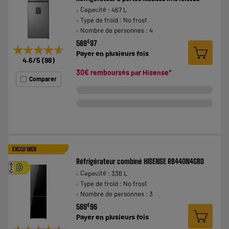
Capacité : 467 L
Type de froid : No frost
Nombre de personnes : 4
€
569
97
★★★★★
★★★★★
Payer en
plusieurs fois
4.6
/5
(
98
)
30€ remboursés par
Hisense
*
Comparer
EXCLU WEB
Réfrigérateur combiné HISENSE RB440N4GBD
A
D
Capacité : 336 L
G
Type de froid : No frost
Nombre de personnes : 3
€
569
96
Payer en
plusieurs fois