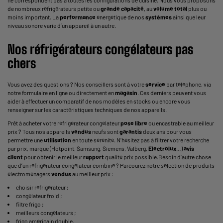
de nombreux réfrigérateurs petite ou
grande capacité
, au
volume total
plus ou
moins important. La
performance
énergétique de nos
systèmes
ainsi que leur
niveau sonore varie d’un appareil à un autre.
Nos réfrigérateurs congélateurs pas
chers
Vous avez des questions ? Nos conseillers sont à votre
service
par téléphone, via
notre formulaire en ligne ou directement en
magasin
. Ces derniers peuvent vous
aider à effectuer un comparatif de nos modèles en stocks ou encore vous
renseigner sur les caractéristiques techniques de nos appareils.
Prêt à acheter votre réfrigérateur congélateur
pose libre
ou encastrable au meilleur
prix ? Tous nos appareils
vendus
neufs sont
garantis
deux ans pour vous
permettre une
utilisation
en toute sérénité. N’hésitez pas à filtrer votre recherche
par prix, marque (Hotpoint, Samsung, Siemens, Valberg,
Electrolux
…)
avis
client
pour obtenir le meilleur
rapport
qualité prix possible.Besoin d’autre chose
que d’un réfrigérateur congélateur combiné ? Parcourez notre sélection de produits
électroménagers
vendus
au meilleur prix :
choisir réfrigérateur
;
congélateur froid
;
filtre frigo
;
meilleurs congélateurs
;
frigo américain double
.