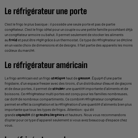
Le réfrigérateur une porte
C’est le frigo le plus basique : il possède une seule porte et pas de partie
congélateur. C’est le frigo idéal pour un couple ou une petite famille possédant déjà
un
congélateur armoire
ou bahut. Il permet seulement de stocker les aliments
au
froid
et peut être réglé grâce à un thermostat. Ce type de réfrigérateur se décline
en un vaste choix de dimensions et de designs. Il fait partie des appareils les moins
coûteux du marché.
Le réfrigérateur américain
Le
frigo américain
est un frigo
statique
haut de
gamme
. Équipé d’une partie
frigidaire, d’un espace freezer avec des tiroirs, d’un distributeur d’eau et de glaçons
et de deux portes, il permet de
stocker
une quantité importante d’aliments et de
boissons. Ce
réfrigérateur multi portes
est conçu pour les familles nombreuses,
car doté de nombreux compartiments. Ce combiné réfrigérateur congélateur
permet en effet la congélation et la réfrigération d’une quantité d’aliments bien plus
importante que tous les types de frigos. Attention : qui dit
grande
capacité
dit
grandes largeurs
et hauteurs. Nous vous recommandons
d’opter pour ce type d’appareil seulement si vous avez beaucoup d’espace chez
vous.