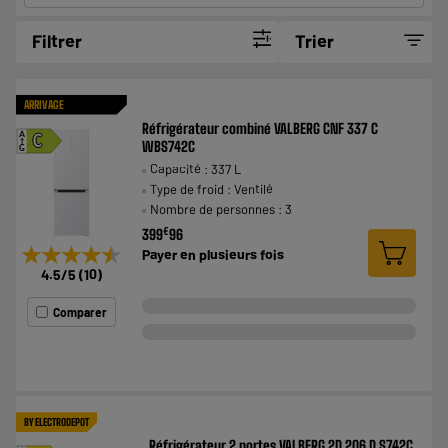
Filtrer
Trier
ARRIVAGE
Réfrigérateur combiné VALBERG CNF 337 C
A
C
WBS742C
G
Capacité : 337 L
Type de froid : Ventilé
Nombre de personnes : 3
€
399
96
★★★★★
★★★★★
Payer en
plusieurs fois
4.5
/5
(
10
)
Comparer
BY ELECTRODEPOT
Réfrigérateur 2 portes VALBERG 2D 206 D S742C