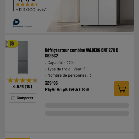
A
D
G
Réfrigérateur combiné VALBERG CNF 270 D
S625C2
Capacité : 270 L
Type de froid : Ventilé
Nombre de personnes : 3
★★★★★
★★★★★
€
329
96
4.5
/5
(
10
)
Payer en
plusieurs fois
Comparer