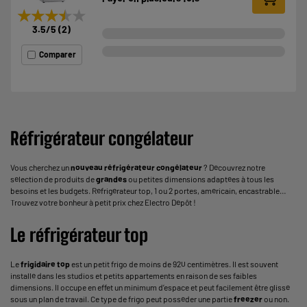
★★★★★
★★★★★
3.5
/5
(
2
)
Comparer
Réfrigérateur congélateur
Vous cherchez un
nouveau réfrigérateur congélateur
? Découvrez notre
sélection de produits de
grandes
ou petites dimensions adaptées à tous les
besoins et les budgets. Réfrigérateur top, 1 ou 2 portes, américain, encastrable…
Trouvez votre bonheur à petit prix chez Electro Dépôt !
Le réfrigérateur top
Le
frigidaire top
est un petit frigo de moins de 920 centimètres. Il est souvent
installé dans les studios et petits appartements en raison de ses faibles
dimensions. Il occupe en effet un minimum d’espace et peut facilement être glissé
sous un plan de travail. Ce type de frigo peut posséder une partie
freezer
ou non.