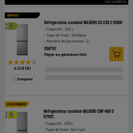
ARRIVAGE
Réfrigérateur combiné VALBERG CS 230 C S180C
A
C
Capacité : 230 L
G
Type de froid : Statique
Nombre de personnes : 2
€
259
97
Payer en
plusieurs fois
★★★★★
★★★★★
4.2
/5
(
6
)
Comparer
BY ELECTRODEPOT
Réfrigérateur combiné VALBERG CNF 400 D
A
D
S742C
G
Capacité : 400 L
Type de froid : No frost