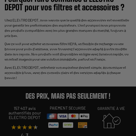
DEPOT pour vos filtres et accessoires ?
Chez ELECTRO DEPOT, nous savons que la qualité des accessoires est essentielle
pour garantir les
performances des aspirateurs
. C’est pourquoi nous proposons
des produits compatibles avec les plus grandes marques du marché, toujours à
prix bas.
Que ce soit pour acheter un nouveau filtre HEPA, un flexible de rechange ou une
brosse pour poils d’animaux, vous trouverez l’accessoire adapté à votre modèle
dans nos rayons. Nos produits sont disponibles en ligne avec livraison rapide, ou
en retrait magasin pour une solution immédiate, partout en France.
Avec ELECTRO DEPOT, entretenir son aspirateur devient simple, économique et
accessible à tous, avec des conseils clairs et des services adaptés à chaque
besoin !
DES PRIX, MAIS PAS SEULEMENT !
157 407 avis
PAIEMENT SÉCURISÉ
GARANTIE À VIE
authentifiés pour
ELECTRO DEPOT
★★★★★
★★★★★
4,3