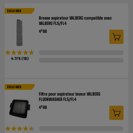
EXCLU WEB
Brosse aspirateur VALBERG compatible avec
VALBERG FL5/FL4
€
4
98
★★★★★
★★★★★
4.7
/5
(
18
)
EXCLU WEB
Filtre pour aspirateur laveur VALBERG
FLOORWASHER FL5/FL4
€
4
98
★★★★★
★★★★★