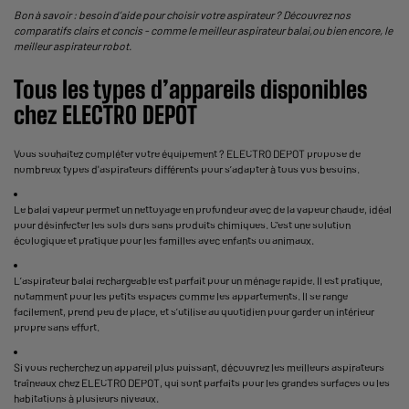
Bon à savoir : besoin d’aide pour
choisir votre aspirateur
? Découvrez nos
comparatifs clairs et concis - comme le
meilleur aspirateur balai
,ou bien encore, le
meilleur aspirateur robot
.
Tous les types d’appareils disponibles
chez ELECTRO DEPOT
Vous souhaitez compléter votre équipement ? ELECTRO DEPOT propose de
nombreux
types d'aspirateurs
différents pour s’adapter à tous vos besoins.
Le
balai vapeur
permet un nettoyage en profondeur avec de la vapeur chaude, idéal
pour désinfecter les sols durs sans produits chimiques. C’est une solution
écologique et pratique pour les familles avec enfants ou animaux.
L’
aspirateur balai rechargeable
est parfait pour un ménage rapide. Il est pratique,
notamment pour les petits espaces comme les appartements. Il se range
facilement, prend peu de place, et s’utilise au quotidien pour garder un intérieur
propre sans effort.
Si vous recherchez un appareil plus puissant, découvrez les meilleurs aspirateurs
traîneaux chez ELECTRO DEPOT, qui sont parfaits pour les grandes surfaces ou les
habitations à plusieurs niveaux.