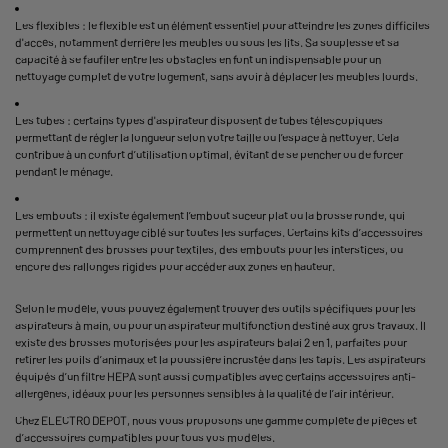
Les flexibles : le flexible est un élément essentiel pour atteindre les zones difficiles
d'accès, notamment derrière les meubles ou sous les lits. Sa souplesse et sa
capacité à se faufiler entre les obstacles en font un indispensable pour un
nettoyage complet de votre logement, sans avoir à déplacer les meubles lourds.
Les tubes : certains types d'aspirateur disposent de tubes télescopiques
permettant de régler la longueur selon votre taille ou l’espace à nettoyer. Cela
contribue à un confort d’utilisation optimal, évitant de se pencher ou de forcer
pendant le ménage.
Les embouts : il existe également l’embout suceur plat ou la brosse ronde, qui
permettent un nettoyage ciblé sur toutes les surfaces. Certains kits d’accessoires
comprennent des brosses pour textiles, des embouts pour les interstices, ou
encore des rallonges rigides pour accéder aux zones en hauteur.
Selon le modèle, vous pouvez également trouver des outils spécifiques pour les
aspirateurs à main, ou pour un aspirateur multifonction destiné aux gros travaux. Il
existe des brosses motorisées pour les aspirateurs balai 2 en 1, parfaites pour
retirer les poils d’animaux et la poussière incrustée dans les tapis. Les aspirateurs
équipés d’un filtre HEPA sont aussi compatibles avec certains accessoires anti-
allergènes, idéaux pour les personnes sensibles à la qualité de l’air intérieur.
Chez ELECTRO DEPOT, nous vous proposons une gamme complète de pièces et
d’accessoires compatibles pour tous vos modèles.