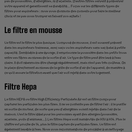
pas de poussières, d’allergènes, ni d’acariens. D’autres filtres servent à préserver
votre appareil et garantissent sa durabilité… Focus sur les différents types de
filtres pour aspirateurs : nous vous donnons des conseils pour faire le meilleur
choix et ne pas vous tromper en faisant vos achats !
Le filtre en mousse
Ce filtre est le filtre le plus basique. Composé de mousse, il est souvent présent
dans les aspirateurs traineaux,
avec sacs
ou les
aspirateurs sans sac
balai à petite
capacité. Semblable à une éponge, il emprisonne la poussière dans les petits trous
entre ses fibres au niveau de la sortie d’air. Ce type de filtre peut être lavé à l’eau
claire. Il doit néanmoins être changé régulièrement, mais n’est pas très coûteux. On
le place directement au niveau de la grille de sortie d’air de l’appareil, de manière à
ce qu’il assure la filtration avant que l’air soit rejeté dans votre logement.
Filtre Hepa
Le filtre HEPA ou filtre High Efficiency Particulate Air est un filtre conçu pour
capturer les particules les plus fines. Il ne se contente pas de filtrer l’air : il le purifie
en sortie de moteur, de sorte que peu d’allergènes soient rejetés dans l’air de la
maison. C’est le filtre idéal pour les personnes ayant des allergies (poussière,
acariens, poils d’animaux…). Les filtres Hepa sont numérotés de H10 à H14. Plus le
chiffre est proche de 14, plus le filtre capture de particules fines. Ce filtre est
également lavable à l’eau. Nous vous recommandons de procéder à un nettoyage