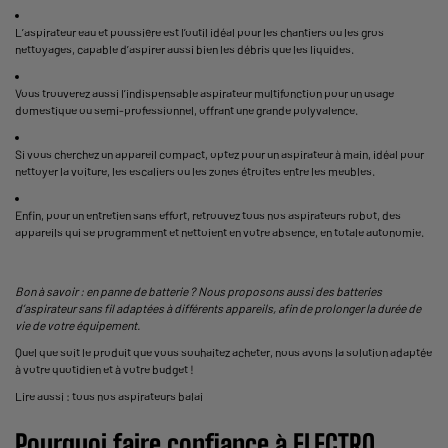
L’
aspirateur eau et poussière
est l’outil idéal pour les chantiers ou les gros
nettoyages, capable d’aspirer aussi bien les débris que les liquides.
Vous trouverez aussi l’indispensable
aspirateur multifonction
pour un usage
domestique ou semi-professionnel, offrant une grande polyvalence.
Si vous cherchez un appareil compact, optez pour un
aspirateur à main
, idéal pour
nettoyer la voiture, les escaliers ou les zones étroites entre les meubles.
Enfin, pour un entretien sans effort, retrouvez tous nos aspirateurs robot, des
appareils qui se programment et nettoient en votre absence, en totale autonomie.
Bon à savoir : en panne de batterie ? Nous proposons aussi des
batteries
d’aspirateur sans fil
adaptées à différents appareils, afin de prolonger la durée de
vie de votre équipement.
Quel que soit le produit que vous souhaitez acheter, nous avons la solution adaptée
à votre quotidien et à votre budget !
Lire aussi : tous nos
aspirateurs balai
Pourquoi faire confiance à ELECTRO