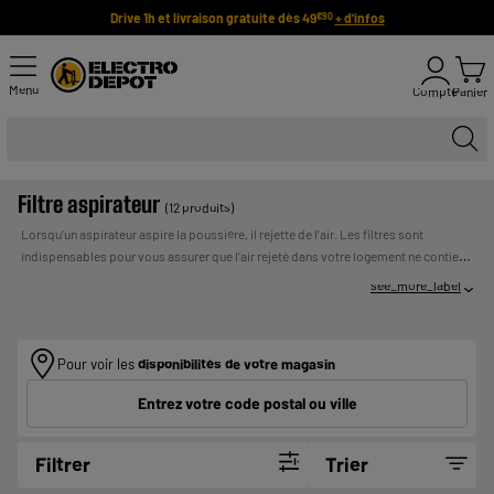
Drive 1h et livraison gratuite dès 49
+ d'infos
€90
Menu
Compte
Panier
Filtre aspirateur
(12 produits)
Lorsqu’un aspirateur aspire la poussière, il rejette de l’air. Les filtres sont
indispensables pour vous assurer que l’air rejeté dans votre logement ne contient
pas de poussières, d’allergènes, ni d’acariens. Retrouvez chez Electro Dépôt une
see_more_label
sélection de filtres compatibles avec votre aspirateur, toujours à prix bas !
Payer
UN CREDIT VOUS ENGAGE ET DOIT ETRE
en plusieurs fois :
REMBOURSE. VERIFIEZ VOS CAPACITES DE
REMBOURSEMENT AVANT DE VOUS ENGAGER.
Pour voir les
disponibilités de votre magasin
Entrez votre code postal ou ville
Filtrer
Trier