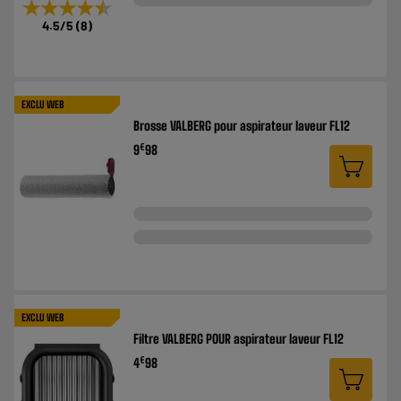
★★★★★
★★★★★
4.5
/5
(
8
)
EXCLU WEB
Brosse VALBERG pour aspirateur laveur FL12
€
9
98
EXCLU WEB
Filtre VALBERG POUR aspirateur laveur FL12
€
4
98