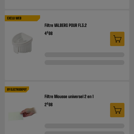
EXCLU WEB
Filtre VALBERG POUR FL3.2
€
4
98
BY ELECTRODEPOT
Filtre Mousse universel 2 en 1
€
2
98