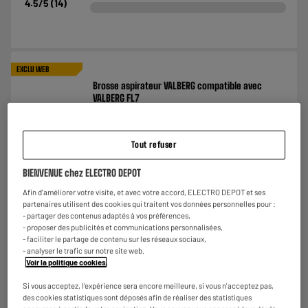
4.5
/5
(
14
)
EXCLU WEB
Brosse aspirateur VALBERG compatible avec
VALBERG FL7
€
4
98
Tout refuser
★★★★★
★★★★★
BIENVENUE chez ELECTRO DEPOT
2.8
/5
(
6
)
Afin d'améliorer votre visite, et avec votre accord, ELECTRO DEPOT et ses
partenaires utilisent des cookies qui traitent vos données personnelles pour :
- partager des contenus adaptés à vos préférences,
- proposer des publicités et communications personnalisées,
- faciliter le partage de contenu sur les réseaux sociaux,
EXCLU WEB
- analyser le trafic sur notre site web.
Filtre VALBERG pour aspirateur laveur
Voir la politique cookies
.
€
4
98
Si vous acceptez, l'expérience sera encore meilleure, si vous n'acceptez pas,
des cookies statistiques sont déposés afin de réaliser des statistiques