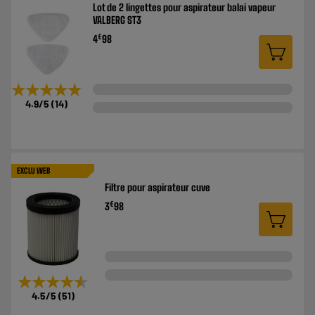
Lot de 2 lingettes pour aspirateur balai vapeur
VALBERG ST3
€
4
98
★★★★★
★★★★★
4.9
/5
(
14
)
EXCLU WEB
Filtre pour aspirateur cuve
€
3
98
★★★★★
★★★★★
4.5
/5
(
51
)