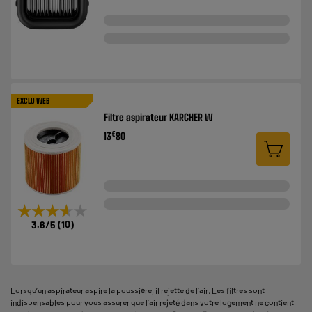
EXCLU WEB
Filtre aspirateur KARCHER W
€
13
80
★★★★★
★★★★★
3.6
/5
(
10
)
Lorsqu’un aspirateur aspire la poussière, il rejette de l’air. Les filtres sont
indispensables pour vous assurer que l’air rejeté dans votre logement ne contient