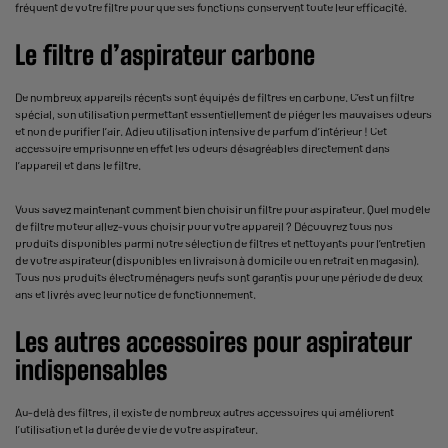
fréquent de votre filtre pour que ses fonctions conservent toute leur efficacité.
Le filtre d’aspirateur carbone
De nombreux appareils récents sont équipés de filtres en carbone. C’est un filtre
spécial, son utilisation permettant essentiellement de piéger les mauvaises odeurs
et non de purifier l’air. Adieu utilisation intensive de parfum d’intérieur ! Cet
accessoire emprisonne en effet les odeurs désagréables directement dans
l’appareil et dans le filtre.
Vous savez maintenant comment bien choisir un filtre pour aspirateur. Quel modèle
de filtre moteur allez-vous choisir pour votre appareil ? Découvrez tous nos
produits disponibles parmi notre sélection de filtres et nettoyants pour l’entretien
de votre aspirateur (disponibles en livraison à domicile ou en retrait en magasin).
Tous nos produits électroménagers neufs sont garantis pour une période de deux
ans et livrés avec leur notice de fonctionnement.
Les autres accessoires pour aspirateur
indispensables
Au-delà des filtres, il existe de nombreux autres accessoires qui améliorent
l’utilisation et la durée de vie de votre aspirateur.