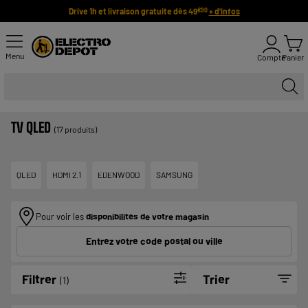
Drive 1h et livraison gratuite dès 49
+ d'infos
€90
Menu
Compte
Panier
TV QLED
(17 produits)
QLED
HDMI 2.1
EDENWOOD
SAMSUNG
Pour voir les
disponibilités de votre magasin
Entrez votre code postal ou ville
Filtrer
Trier
(1)