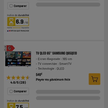
Comparer
6.9
A
G
G
TV QLED 65" SAMSUNG Q65QE1D
Ecran diagonale : 165 cm
TV connectée : SmartTV
Technologie : QLED
€
549
★★★★★
★★★★★
Payer en
plusieurs fois
4.6
/5
(
28
)
Comparer
7.5