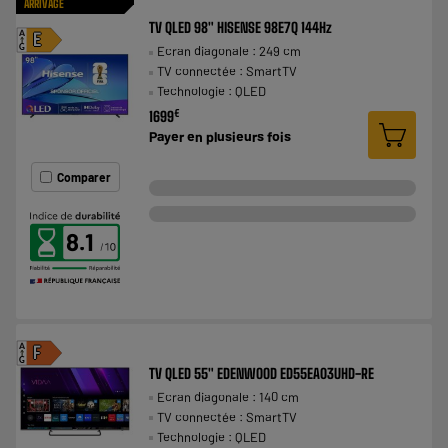
ARRIVAGE
TV QLED 98" HISENSE 98E7Q 144Hz
A
E
Ecran diagonale : 249 cm
G
TV connectée : SmartTV
Technologie : QLED
€
1699
Payer en
plusieurs fois
Comparer
8.1
A
F
G
TV QLED 55" EDENWOOD ED55EA03UHD-RE
Ecran diagonale : 140 cm
TV connectée : SmartTV
Technologie : QLED