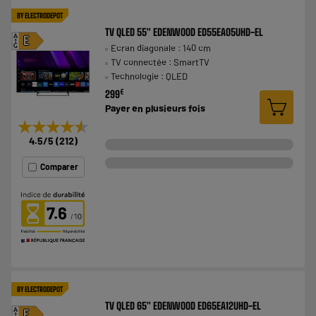
BY ELECTRODEPOT
TV QLED 55" EDENWOOD ED55EA05UHD-EL
A
E
Ecran diagonale : 140 cm
G
TV connectée : SmartTV
Technologie : QLED
€
299
Payer en
plusieurs fois
★★★★★
★★★★★
4.5
/5
(
212
)
Comparer
7.6
BY ELECTRODEPOT
TV QLED 65" EDENWOOD ED65EA12UHD-EL
A
E