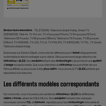
Recherches associées
:
TÉLÉVISION
,
Télévision black friday
,
Smart TV
EDENWOOD
,
Télé 4K
,
TV 140 cm
,
TV 43 pouces (110cm)
,
TV 50 pouces (127cm)
,
Télévision 55 Pouces
,
TV 65 pouces (165cm)
,
Télévision 75 Pouces
,
TV 85 pouces
(216cm)
,
TV HISENSE
,
TV LED
,
TV LG
,
TV PHILIPS
,
TV SAMSUNG
,
TV TCL
,
TV Smart
,
Télévision black friday
Bienvenue sur Electro Dépôt, votre site de référence pour l'
achat
d'équipement
multimédia et électroménager à prix réduit. Découvrez notre large sélection de
téléviseur
s
QLED
, des
modèles
alliant des
technologie
s de pointe et une
qualité
d'
image
exceptionnelle. Que vous cherchiez un
téléviseur
pour profiter de vos
films préférés ou pour jouer à des
jeux
vidéo
, nous avons la TV
QLED
parfaite qui
répondra à vos besoins.
Les différents modèles correspondants
Sur notre site, vous trouverez une variété de
téléviseur
s
QLED
de différentes
tailles
d'
écran
, allant de 108 à 146 cm. Nos
modèles
incluent des marques
reconnues comme
TCL
et
Hisense
, réputées pour leur
technologie
innovante et
leur rapport
qualité
-prix. Nous
proposons
également des
téléviseur
s Neo
QLED