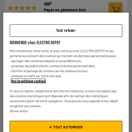
€
499
★★★★★
★★★★★
Payer en
plusieurs fois
4.8
/5
(
11
)
Comparer
Tout refuser
8.1
BIENVENUE chez ELECTRO DEPOT
Afin d'améliorer votre visite, et avec votre accord, ELECTRO DEPOT et ses
partenaires utilisent des cookies qui traitent vos données personnelles pour :
- partager des contenus adaptés à vos préférences,
- proposer des publicités et communications personnalisées,
- faciliter le partage de contenu sur les réseaux sociaux,
ARRIVAGE
- analyser le trafic sur notre site web.
Voir la politique cookies
.
TV QLED 65" PHILIPS 65PUS8500 Ambilight
A
E
Ecran diagonale : 165 cm
G
Si vous acceptez, l'expérience sera encore meilleure, si vous n'acceptez pas,
TV connectée : SmartTV
des cookies statistiques sont déposés afin de réaliser des statistiques
Technologie : QLED
anonymes à partir de votre navigation. Vous pouvez vous opposer à leur dépôt
en gérant vos cookies.
€
599
Bonne visite!
Payer en
plusieurs fois
★★★★★
★★★★★
✔ TOUT AUTORISER
4.4
/5
(
13
)