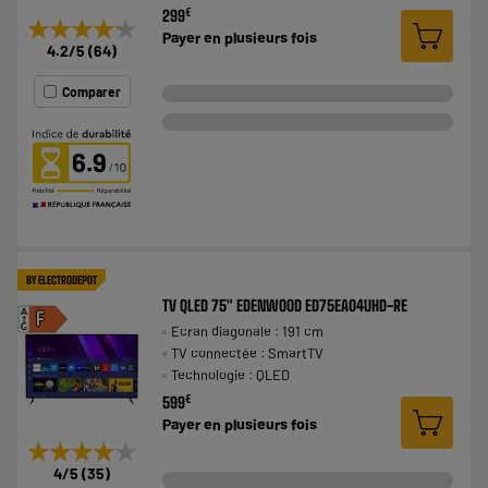
€
299
★★★★★
★★★★★
Payer en
plusieurs fois
4.2
/5
(
64
)
Comparer
6.9
BY ELECTRODEPOT
TV QLED 75" EDENWOOD ED75EA04UHD-RE
A
F
Ecran diagonale : 191 cm
G
TV connectée : SmartTV
Technologie : QLED
€
599
Payer en
plusieurs fois
★★★★★
★★★★★
4
/5
(
35
)