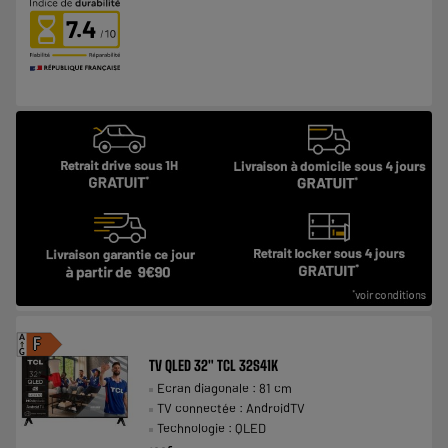
7.4
A
F
G
TV QLED 32" TCL 32S41K
Ecran diagonale : 81 cm
TV connectée : AndroidTV
Technologie : QLED