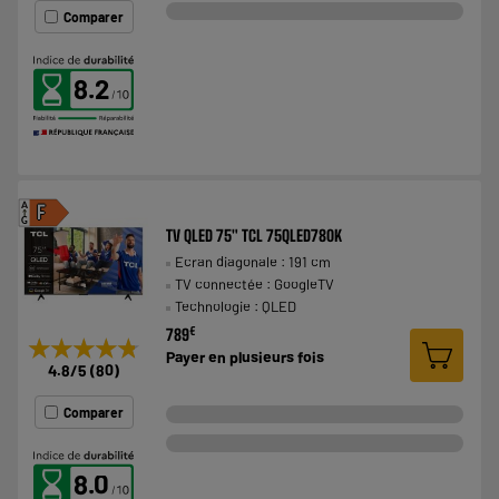
Comparer
8.2
A
F
G
TV QLED 75" TCL 75QLED780K
Ecran diagonale : 191 cm
TV connectée : GoogleTV
Technologie : QLED
€
789
★★★★★
★★★★★
Payer en
plusieurs fois
4.8
/5
(
80
)
Comparer
8.0