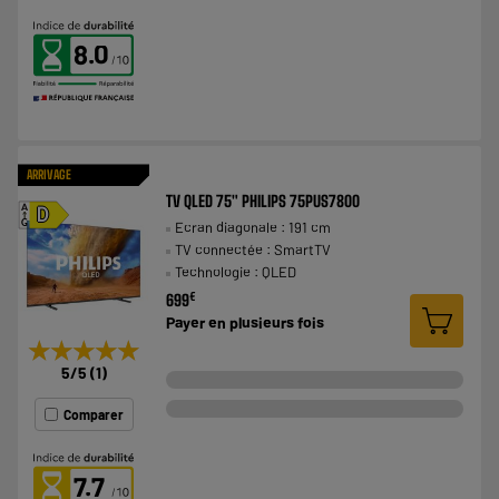
8.0
ARRIVAGE
TV QLED 75" PHILIPS 75PUS7800
A
D
Ecran diagonale : 191 cm
G
TV connectée : SmartTV
Technologie : QLED
€
699
Payer en
plusieurs fois
★★★★★
★★★★★
5
/5
(
1
)
Comparer
7.7