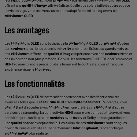
offrant une
qualité
d'
image
ultra
-réaliste. Quelle que soit la taille de votre espace
de visionnage, vous trouverez une option adaptée parmi notre
gamme
de
téléviseur
s
QLED
.
Les avantages
Les
téléviseur
s
QLED
sont équipés de la
technologie
QLED
qui
permet
d'obtenir
des
couleurs
plus riches et une
luminosité
améliorée. Grâce aux
quantum dots
,
ces
téléviseur
s offrent une
qualité
d'
image
supérieure avec des
couleurs
vives et
des niveaux de noir plus profonds. De plus, les fonctions
Full
LED Local Dimming et
HDR
Pro améliorent la précision de la lumière et le contraste, vous offrant une
expérience visuelle
top
niveau.
Les fonctionnalités
Les
téléviseur
s
QLED
de notre sélection viennent avec des fonctionnalités
avancées telles que la
résolution
UHD
et les
systèmes
Smart
TV intégrés, vous
permet
tant d'accéder à vos
contenus
en ligne préférés via
Google
et d'autres
services de streaming. La connectivité
HDMI
assure une compatibilité avec divers
périphériques, tandis que les
modèles
avec
Audio
et Dolby atmos garantissent
une
qualité
sonore exceptionnelle. Les
dalles
de ces
téléviseur
s sont conçues
pour offrir une durabilité et une performance
haut
de
gamme
, rendant chaque
vidéo
et
image
plus réaliste.