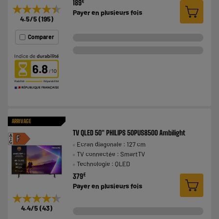
€
189
★★★★★
★★★★★
Payer en
plusieurs fois
4.5
/5
(
195
)
Comparer
6.8
ARRIVAGE
TV QLED 50" PHILIPS 50PUS8500 Ambilight
A
F
Ecran diagonale : 127 cm
G
TV connectée : SmartTV
Technologie : QLED
€
379
Payer en
plusieurs fois
★★★★★
★★★★★
4.4
/5
(
43
)