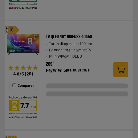
A
E
G
TV QLED 40" HISENSE 40A5S
Ecran diagonale : 100 cm
TV connectée : SmartTV
Technologie : QLED
€
269
★★★★★
★★★★★
Payer en
plusieurs fois
4.8
/5
(
20
)
Comparer
7.7
A