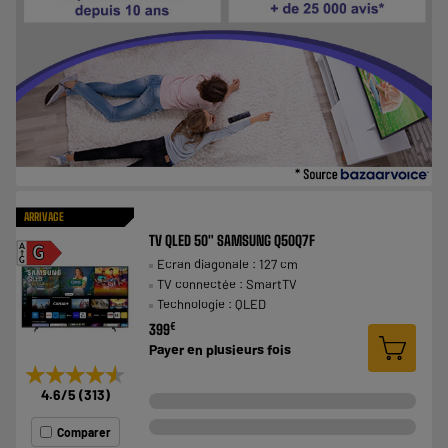
ARRIVAGE
TV QLED 50" SAMSUNG Q50Q7F
A
G
Ecran diagonale : 127 cm
G
TV connectée : SmartTV
Technologie : QLED
€
399
Payer en
plusieurs fois
★★★★★
★★★★★
4.6
/5
(
313
)
Comparer