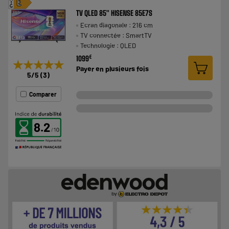
E
G
TV QLED 85" HISENSE 85E7S
Ecran diagonale : 216 cm
TV connectée : SmartTV
Technologie : QLED
€
1099
★★★★★
★★★★★
Payer en
plusieurs fois
5
/5
(
3
)
Comparer
8.2