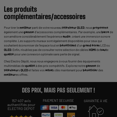
Les produits
complémentaires/accessoires
Pour tirer le
meilleur
parti de votre nouveau
téléviseur
QLED
, nous
proposons
également une
gamme
d'accessoires complémentaires. Par exemple, une
barre
de
son améliore considérablement l'expérience
audio
, créant une immersion sonore
complète. Les supports muraux sont également disponibles pour ceux qui
souhaitent économiser de l'espace tout en
bénéficiant
d'un
grand
écran
LCD ou
OLED
. Enfin, n'oubliez pas de consulter notre sélection de câbles
HDMI
de
haut
e
qualité
pour une connexion optimale sans perte de signal.
Chez Electro Dépôt, nous nous engageons à vous fournir des équipements
multimédias de
qualité
à des prix compétitifs. Explorez notre
gamme
de
téléviseur
s
QLED
et faites vos
achat
s dès maintenant pour
bénéficier
des
meilleur
es offres.
DES PRIX, MAIS PAS SEULEMENT !
157 407 avis
PAIEMENT SÉCURISÉ
GARANTIE À VIE
authentifiés pour
ELECTRO DEPOT
★★★★★
★★★★★