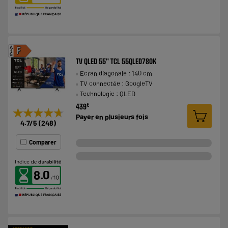
A
F
G
TV QLED 55'' TCL 55QLED780K
Ecran diagonale : 140 cm
TV connectée : GoogleTV
Technologie : QLED
€
439
★★★★★
★★★★★
Payer en
plusieurs fois
4.7
/5
(
248
)
Comparer
8.0