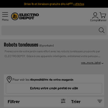
Drive 1h et livraison gratuite dès 49
+ d'infos
€90
Menu
Compte
Panier
Robots tondeuses
(6 produits)
Prenez soin de votre jardin sans effort avec les robots tondeuses proposés par
ELECTRO DEPOT. Grâce à ces appareils intelligents, entretenez votre pelouse
automatiquement et à distance via une application mobile. Programmez la tonte
see_more_label
selon vos besoins, profitez d’une pelouse toujours impeccable et gagnez du
temps pour vos loisirs.
Pour voir les
disponibilités de votre magasin
Entrez votre code postal ou ville
Filtrer
Trier