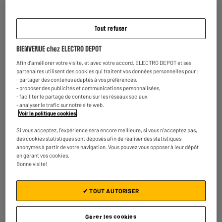
499
98
★★★★★
★★★★★
Payer en
plusieurs fois
4.2
/5
(
18
)
Garage offert !
Tout refuser
Comparer
BIENVENUE chez ELECTRO DEPOT
Afin d'améliorer votre visite, et avec votre accord, ELECTRO DEPOT et ses
partenaires utilisent des cookies qui traitent vos données personnelles pour :
- partager des contenus adaptés à vos préférences,
- proposer des publicités et communications personnalisées,
- faciliter le partage de contenu sur les réseaux sociaux,
EXCLU WEB
- analyser le trafic sur notre site web.
Voir la politique cookies
.
Robot tondeuse SUNTEK Pure Vision 600 +
Garage
Si vous acceptez, l'expérience sera encore meilleure, si vous n'acceptez pas,
Surface conseillée max (m²) : 600 m²
des cookies statistiques sont déposés afin de réaliser des statistiques
Largeur de coupe (cm) : 20 cm
anonymes à partir de votre navigation. Vous pouvez vous opposer à leur dépôt
Pente maximum % : 35
en gérant vos cookies.
Bonne visite!
€
528
98
Payer en
plusieurs fois
Comparer
✔ TOUT AUTORISER
Gérer les cookies