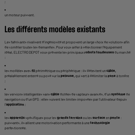
;
un moteur puissant.
Les différents modèles existants
Les fabricants rivalisent d'ingéniosité et proposent un large choix de solutions afin
de combler toutes les demandes. Pour vous aider à sélectionner l'équipement
idéal, ELECTRO DEPOT vous présente les principaux
robots tondeuses
du marché
:
les modèles avec
fil
périmétrique ou périphérique : ils détectent un
câble,
préalablement enterré ou posé sur la
pelouse,
qui sert à délimiter la
zone
à tondre
;
les versions intelligentes sans
câble
dotées de capteurs avancés, d'un
système
de
navigation ou d'un GPS : elles suivent les limites imposées par l'utilisateur depuis
l'
application
;
les
appareils
spécifiques pour les
grands
terrains
ou les
surface
en
pente
:
puissants, ils allient une motorisation performante à une
technologie
perfectionnée.