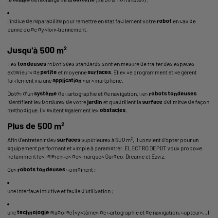
l'indice de réparabilité pour remettre en état facilement votre
robot
en cas de
panne ou de dysfonctionnement.
Jusqu'à 500 m²
Les
tondeuses
robotisées standards sont en mesure de traiter des espaces
extérieurs de
petite
et moyenne
surfaces
. Elles se programment et se gèrent
facilement via une
application
sur smartphone.
Dotés d'un
système
de cartographie et de navigation, ces
robots tondeuses
identifient les bordures de votre
jardin
et quadrillent la
surface
délimitée de façon
méthodique. Ils évitent également les
obstacles
.
Plus de 500 m²
Afin d'entretenir des
surfaces
supérieures à 500 m², il convient d'opter pour un
équipement performant et simple à paramétrer. ELECTRO DEPOT vous propose
notamment les références des marques Gardeo, Dreame et Ezviz.
Ces
robots tondeuses
combinent :
une interface intuitive et facile d'utilisation ;
une
technologie
élaborée (systèmes de cartographie et de navigation, capteurs...)