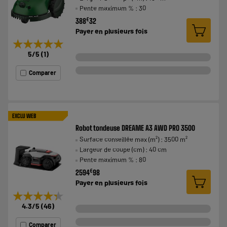
Pente maximum % : 30
€
388
32
Payer en
plusieurs fois
★★★★★
★★★★★
5
/5
(
1
)
Comparer
EXCLU WEB
Robot tondeuse DREAME A3 AWD PRO 3500
Surface conseillée max (m²) : 3500 m²
Largeur de coupe (cm) : 40 cm
Pente maximum % : 80
€
2594
98
Payer en
plusieurs fois
★★★★★
★★★★★
4.3
/5
(
46
)
Comparer