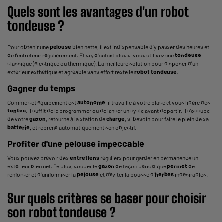
Quels sont les avantages d'un robot
tondeuse ?
Pour obtenir une
pelouse
bien nette, il est indispensable d'y passer des heures et
de l'entretenir régulièrement. Et ce, d'autant plus si vous utilisez une
tondeuse
classique (électrique ou thermique). La meilleure solution pour disposer d'un
extérieur esthétique et agréable sans effort reste le
robot
tondeuse
.
Gagner du temps
Comme cet équipement est
autonome
, il travaille à votre place et vous libère des
tontes
. Il suffit de le programmer ou de lancer un cycle avant de partir. Il s'occupe
de votre
gazon
, retourne à la station de
charge
, si besoin pour faire le plein de sa
batterie,
et reprend automatiquement son objectif.
Profiter d'une pelouse impeccable
Vous pouvez prévoir des
entretiens
réguliers pour garder en permanence un
extérieur bien net. De plus, couper le
gazon
de façon périodique
permet
de
renforcer et d'uniformiser la
pelouse
et d'éviter la pousse d'
herbes
indésirables.
Sur quels critères se baser pour choisir
son robot tondeuse ?