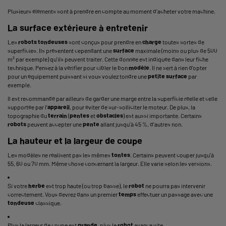
Plusieurs éléments sont à prendre en compte au moment d'acheter votre machine.
La surface extérieure à entretenir
Les
robots tondeuses
sont conçus pour prendre en
charge
toutes sortes de
superficies. Ils présentent cependant une
surface
maximale (moins ou plus de 500
m² par exemple) qu'ils peuvent traiter. Cette donnée est indiquée dans leur fiche
technique. Pensez à la vérifier pour cibler le bon
modèle
. Il ne sert à rien d'opter
pour un équipement puissant si vous voulez tondre une
petite
surface
par
exemple.
Il est recommandé par ailleurs de garder une marge entre la superficie réelle et celle
supportée par l'
appareil
, pour éviter de sur-solliciter le moteur. De plus, la
topographie du
terrain
(
pentes
et
obstacles
) est aussi importante. Certains
robots
peuvent accepter une
pente
allant jusqu'à 45 %, d'autres non.
La hauteur et la largeur de coupe
Les modèles ne réalisent pas les mêmes
tontes
. Certains peuvent couper jusqu'à
55, 60 ou 70 mm. Même chose concernant la largeur. Elle varie selon les versions.
Si votre
herbe
est trop haute (ou trop basse), le
robot
ne pourra pas intervenir
correctement. Vous devrez dans un premier
temps
effectuer un passage avec une
tondeuse
classique.
Plus la largeur de coupe est
grande
, plus le
robot
avance vite.