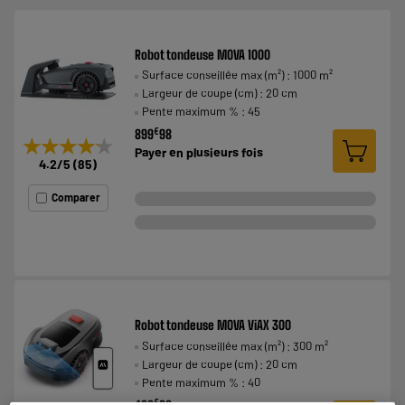
Robot tondeuse MOVA 1000
Surface conseillée max (m²) : 1000 m²
Largeur de coupe (cm) : 20 cm
Pente maximum % : 45
€
899
98
★★★★★
★★★★★
Payer en
plusieurs fois
4.2
/5
(
85
)
Comparer
Robot tondeuse MOVA ViAX 300
Surface conseillée max (m²) : 300 m²
Largeur de coupe (cm) : 20 cm
Pente maximum % : 40
€