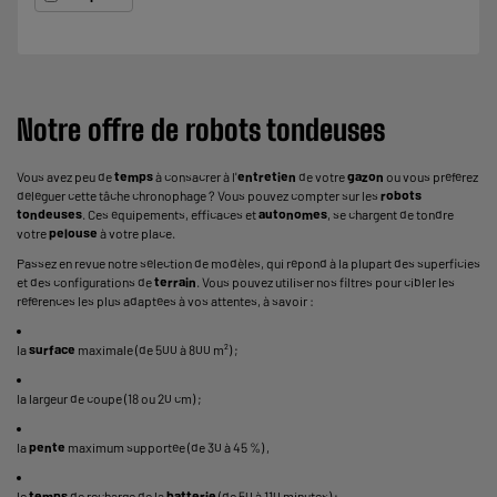
Notre offre de robots tondeuses
Vous avez peu de
temps
à consacrer à l'
entretien
de votre
gazon
ou vous préférez
déléguer cette tâche chronophage ? Vous pouvez compter sur les
robots
tondeuses
. Ces équipements, efficaces et
autonomes
, se chargent de tondre
votre
pelouse
à votre place.
Passez en revue notre sélection de modèles, qui répond à la plupart des superficies
et des configurations de
terrain
. Vous pouvez utiliser nos filtres pour cibler les
références les plus adaptées à vos attentes, à savoir :
la
surface
maximale (de 500 à 800 m²) ;
la largeur de coupe (18 ou 20 cm) ;
la
pente
maximum supportée (de 30 à 45 %) ,
le
temps
de recharge de la
batterie
(de 50 à 110 minutes) ;