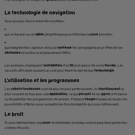
La technologie de navigation
Vous pouvez choisir entre des modèles :
qui se basent sur un
câble
périphérique pour délimiter la
zone
à tondre ;
qui intègrent des capteurs et/ou un
système
de cartographie pour détecter les
obstacles
et tondre un emplacement défini.
Les premiers impliquent l'
installation
d'un
fil
tout autour de votre
terrain
. Les
seconds affichent souvent un coût plus élevé du fait de leur
technologie
.
L'utilisation et les programmes
Les
robots tondeuses
sont de plus en plus perfectionnés. Ils
fonctionnent
le
plus souvent en duo avec une
application
, ce qui
permet
de les
gérer
à distance
ou de planifier des programmes récurrents. Prenez le
temps
d'analyser toutes les
possibilités offertes pour connaître les fonctionnalités qui vous intéressent.
Le bruit
Si vous habitez dans une
zone
résidentielle, le niveau sonore peut faire partie des
critères décisifs.