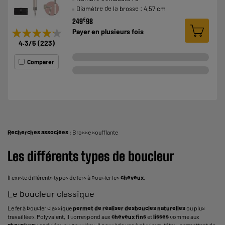
Diamètre de la brosse : 4,57 cm
€
249
98
★★★★★
★★★★★
Payer en
plusieurs fois
4.3
/5
(
223
)
Comparer
Recherches associées
:
Brosse soufflante
Les différents types de boucleur
Il existe différents types de fers à boucler les
cheveux
.
Le boucleur classique
Le fer à boucler classique
permet de réaliser des
boucles naturelles
ou plus
travaillées. Polyvalent, il correspond aux
cheveux fins
et
lisses
comme aux