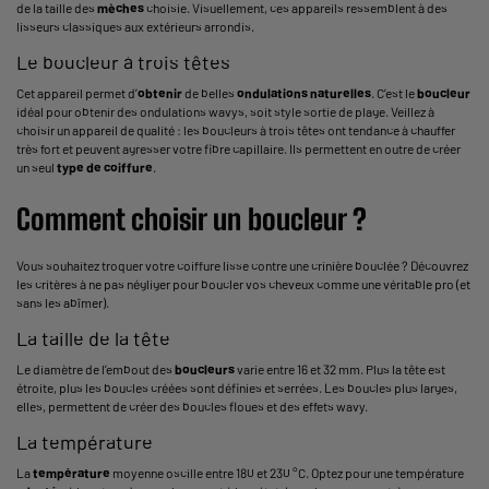
de la taille des
mèches
choisie. Visuellement, ces appareils ressemblent à des
lisseurs classiques aux extérieurs arrondis.
Le boucleur à trois têtes
Cet appareil permet d’
obtenir
de belles
ondulations naturelles
. C’est le
boucleur
idéal pour obtenir des ondulations wavys, soit style sortie de plage. Veillez à
choisir un appareil de qualité : les boucleurs à trois têtes ont tendance à chauffer
très fort et peuvent agresser votre fibre capillaire. Ils permettent en outre de créer
un seul
type de coiffure
.
Comment choisir un boucleur ?
Vous souhaitez troquer votre coiffure lisse contre une crinière bouclée ? Découvrez
les critères à ne pas négliger pour boucler vos cheveux comme une véritable pro (et
sans les abîmer).
La taille de la tête
Le diamètre de l’embout des
boucleurs
varie entre 16 et 32 mm. Plus la tête est
étroite, plus les boucles créées sont définies et serrées. Les boucles plus larges,
elles, permettent de créer des boucles floues et des effets wavy.
La température
La
température
moyenne oscille entre 180 et 230 °C. Optez pour une température