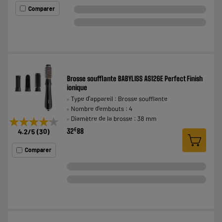
Comparer
Brosse soufflante BABYLISS AS126E Perfect Finish
ionique
Type d'appareil : Brosse soufflante
Nombre d'embouts : 4
Diamètre de la brosse : 38 mm
★★★★★
★★★★★
€
32
88
4.2
/5
(
30
)
Comparer