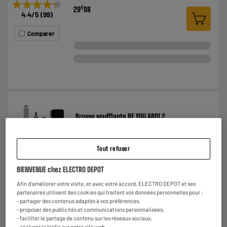
★★★★★
★★★★★
€
29
98
4.4
/5
(
99
)
Comparer
Brosse soufflante BE YOU AB01.2
Type d'appareil : Brosse soufflante
Nombre d'embouts : 5
Diamètre de la brosse :
Tout refuser
€
17
98
★★★★★
★★★★★
BIENVENUE chez ELECTRO DEPOT
3.9
/5
(
65
)
Afin d'améliorer votre visite, et avec votre accord, ELECTRO DEPOT et ses
partenaires utilisent des cookies qui traitent vos données personnelles pour :
Comparer
- partager des contenus adaptés à vos préférences,
- proposer des publicités et communications personnalisées,
- faciliter le partage de contenu sur les réseaux sociaux,
- analyser le trafic sur notre site web.