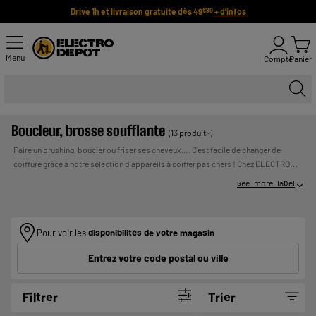
Drive 1h et livraison gratuite dès 49
+ d'infos
€90
Menu
Compte
Panier
Boucleur, brosse soufflante
(13 produits)
Faire un brushing, boucler ou friser ses cheveux…. C’est facile de changer de
coiffure grâce à notre sélection d’appareils à coiffer pas chers ! Chez ELECTRO
DEPOT, nos fers à boucler, à friser ou nos brosses soufflantes sont à prix bas tous
see_more_label
les jours. Trouvez l’appareil qu’il vous faut : choisissez un fer à boucler ou à
onduler pour créer de jolies boucles, ou préférez une brosse soufflante pour un
UN CREDIT VOUS
brushing impeccable !
Payer en plusieurs fois :
ENGAGE ET DOIT ETRE REMBOURSE. VERIFIEZ VOS
Pour voir les
disponibilités de votre magasin
CAPACITES DE REMBOURSEMENT AVANT DE VOUS
Entrez votre code postal ou ville
ENGAGER.
Filtrer
Trier