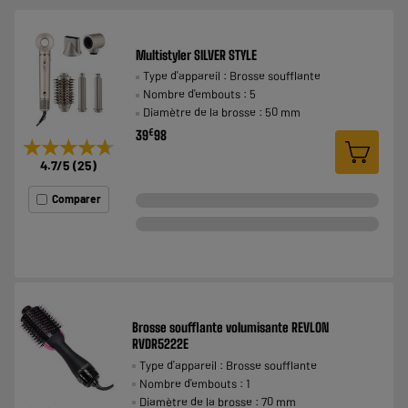
Multistyler SILVER STYLE
Type d'appareil : Brosse soufflante
Nombre d'embouts : 5
Diamètre de la brosse : 50 mm
€
39
98
★★★★★
★★★★★
4.7
/5
(
25
)
Comparer
Brosse soufflante volumisante REVLON
RVDR5222E
Type d'appareil : Brosse soufflante
Nombre d'embouts : 1
Diamètre de la brosse : 70 mm