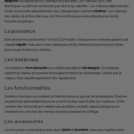
adaptée
à la nature de vos cheveux et à leur état. Les cheveux secs, très
électriques ou abîmés ne doivent pas être trop chauffés. Les cheveux déjà ondulés,
frisés ou bouclés naturellement, eux, n’exigent pas une forte
chaleur
. Les cheveux
très raides et en bon état, eux, ont besoin d’une puissance élevée pour rester
bouclés longtemps.
La puissance
Elle varie en moyenne entre 1 000 et 2 200 watts. Une puissance élevée garantit une
chauffe
rapide
, mais aussi une chaleur plus forte. Veillez à trouver le juste milieu
pour ne pas brûler vos cheveux.
Les matériaux
Les meilleurs
fers à boucler
possèdent une tête en
céramique
. Ce matériau
répartit la chaleur de manière homogène et réduit les dommages causés par la
chaleur. Elle chauffe également très rapidement.
Les fonctionnalités
Certains boucleurs possèdent un thermostat pour ajuster la température. D’autres
un petit bras permettant de poser votre boucleur sans brûler vos surfaces. Enfin,
certains fers à boucler possèdent une gouttière, un petit clapet pratique pour
maintenir vos mèches de cheveux en place pendant le coiffage.
Les accessoires
Les boucleurs sont vendus avec leurs
têtes
et
brosses
, mais aussi parfois avec