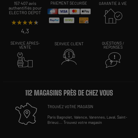
157 407 avis
PAIEMENT SÉCURISÉ
GARANTIE À VIE
authentifiés pour
ELECTRO DEPOT
★★★★★
★★★★★
4,3
SERVICE APRÈS-
QUESTIONS /
SERVICE CLIENT
VENTE
RÉPONSES
112 MAGASINS PRÈS DE CHEZ VOUS
TROUVEZ VOTRE MAGASIN
Paris Bagnolet,
Valence,
Varennes,
Laval,
Saint-
Brieuc
...
Trouvez votre magasin