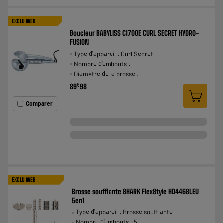
EXCLU WEB
Boucleur BABYLISS C1700E CURL SECRET HYDRO-
FUSION
Type d'appareil : Curl Secret
Nombre d'embouts :
Diamètre de la brosse :
€
89
98
Comparer
EXCLU WEB
Brosse soufflante SHARK FlexStyle HD446SLEU
5en1
Type d'appareil : Brosse soufflante
Nombre d'embouts : 5