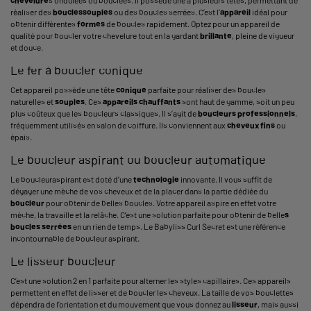
chevelure
s ondulées ou bouclées. Il possède une à plusieurs têtes, permettant de
réaliser des
boucles
souples
ou des boucles serrées. C’est l’
appareil
idéal pour
obtenir différentes
formes
de boucles rapidement. Optez pour un appareil de
qualité pour boucler votre chevelure tout en la gardant
brillante
, pleine de vigueur
et douce.
Le fer à boucler conique
Cet appareil possède une tête
conique
parfaite pour réaliser des boucles
naturelles et
souples
. Ces
appareils chauffants
sont haut de gamme, soit un peu
plus coûteux que les boucleurs classiques. Il s’agit de
boucleurs professionnels
,
fréquemment utilisés en salon de
coiffure
. Ils conviennent aux
cheveux fins
ou
épais.
Le boucleur aspirant ou boucleur automatique
Le boucleuraspirant est doté d’une
technologie
innovante. Il vous suffit de
dégager une mèche de vos cheveux et de la placer dans la partie dédiée du
boucleur
pour obtenir de belles boucles. Votre appareil aspire en effet votre
mèche, la travaille et la relâche. C’est une solution parfaite pour obtenir de belle
s
boucles serrées
en un rien de temps. Le Babyliss Curl Secret est une référence
incontournable de boucleur aspirant.
Le lisseur boucleur
C’est une solution 2 en 1 parfaite pour alterner les styles capillaires. Ces appareils
permettent en effet de lisser et de boucler les cheveux. La taille de vos bouclettes
dépendra de l’orientation et du mouvement que vous donnez au
lisseur
, mais aussi