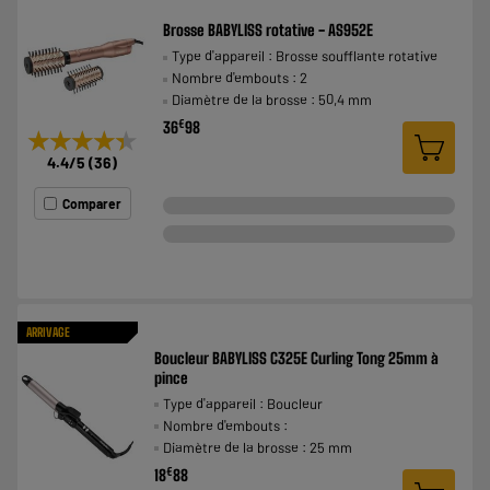
Brosse BABYLISS rotative - AS952E
Type d'appareil : Brosse soufflante rotative
Nombre d'embouts : 2
Diamètre de la brosse : 50,4 mm
€
36
98
★★★★★
★★★★★
4.4
/5
(
36
)
Comparer
ARRIVAGE
Boucleur BABYLISS C325E Curling Tong 25mm à
pince
Type d'appareil : Boucleur
Nombre d'embouts :
Diamètre de la brosse : 25 mm
€
18
88