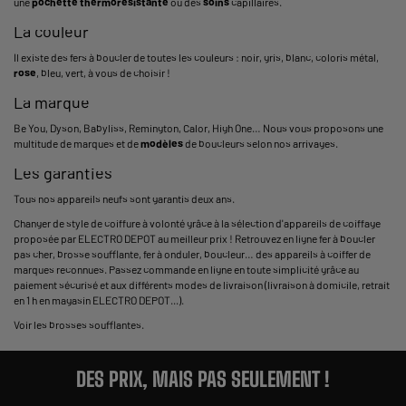
une
pochette thermorésistante
ou des
soins
capillaires.
La couleur
Il existe des fers à boucler de toutes les couleurs : noir, gris, blanc, coloris métal,
rose
, bleu, vert, à vous de choisir !
La marque
Be You, Dyson, Babyliss, Remington, Calor, High One… Nous vous proposons une
multitude de marques et de
modèles
de boucleurs selon nos arrivages.
Les garanties
Tous nos appareils neufs sont garantis deux ans.
Changer de style de coiffure à volonté grâce à la sélection d'appareils de coiffage
proposée par ELECTRO DEPOT au meilleur prix ! Retrouvez en ligne fer à boucler
pas cher, brosse soufflante, fer à onduler, boucleur… des appareils à coiffer de
marques reconnues. Passez commande en ligne en toute simplicité grâce au
paiement sécurisé et aux différents modes de livraison (livraison à domicile, retrait
en 1 h en magasin ELECTRO DEPOT...).
Voir les
brosses soufflantes
.
DES PRIX, MAIS PAS SEULEMENT !