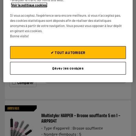
Voir la politique cookies
.
Si vous acceptez, l'expérience sera encore meilleure, si vous n'acceptez pas,
LE PRIX BAS
des cookies statistiques sont déposés afin de réaliser des statistiques
Fer à boucler CALOR CF2119C0 16mm
anonymes à partir de votre navigation. Vous pouvez vous opposer à leur dépôt
en gérant vos cookies.
Type d'appareil : Fer à boucler
Bonne visite!
Nombre d'embouts :
Diamètre de la brosse :
€
14
98
✔ TOUT AUTORISER
★★★★★
★★★★★
Gérer les cookies
4.6
/5
(
38
)
Comparer
ARRIVAGE
Multistyler HARPER - Brosse soufflante 5 en 1 -
AIRPRO4T
Type d'appareil : Brosse soufflante
Nombre d'embouts : 5