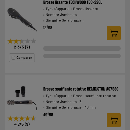
Brosse lissante TECHWOOD TBC-226L
Type d'appareil : Brosse lissante
Nombre d'embouts :
Diamètre de la brosse :
€
12
98
★★★★★
★★★★★
2.3
/5
(
7
)
Comparer
Brosse soufflante rotative REMINGTON AS7580
Type d'appareil : Brosse soufflante rotative
Nombre d'embouts : 3
Diamètre de la brosse : 40 mm
€
49
98
★★★★★
★★★★★
4.7
/5
(
9
)