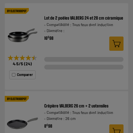
BY ELECTRODEPOT
Lot de 2 poêles VALBERG 24 et 28 cm céramique
Compatibilité : Tous feux dont induction
Diamètre :
€
16
98
★★★★★
★★★★★
4.5
/5
(
24
)
Comparer
BY ELECTRODEPOT
Crêpière VALBERG 26 cm + 2 ustensiles
Compatibilité : Tous feux dont induction
Diamètre : 26 cm
€
8
98