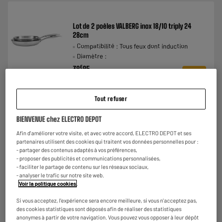
Lot de 2 poêles VALBERG inox 18/10 triply 24
28cm
Compatibilité : Tous feux dont induction
Diamètre :
€
39
95
★★★★★
★★★★★
3.9
/5
(
27
)
Tout refuser
Comparer
BIENVENUE chez ELECTRO DEPOT
Afin d'améliorer votre visite, et avec votre accord, ELECTRO DEPOT et ses
partenaires utilisent des cookies qui traitent vos données personnelles pour :
- partager des contenus adaptés à vos préférences,
- proposer des publicités et communications personnalisées,
LE PRIX BAS
- faciliter le partage de contenu sur les réseaux sociaux,
Poêle VALBERG 12cm sauf induction
- analyser le trafic sur notre site web.
Voir la politique cookies
.
Compatibilité : Tous feux sauf induction
Diamètre : 12 cm
Si vous acceptez, l'expérience sera encore meilleure, si vous n'acceptez pas,
€
2
98
des cookies statistiques sont déposés afin de réaliser des statistiques
anonymes à partir de votre navigation. Vous pouvez vous opposer à leur dépôt