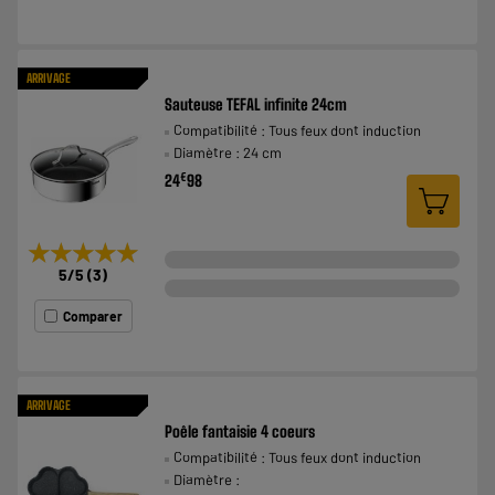
ARRIVAGE
Sauteuse TEFAL infinite 24cm
Compatibilité : Tous feux dont induction
Diamètre : 24 cm
€
24
98
★★★★★
★★★★★
5
/5
(
3
)
Comparer
ARRIVAGE
Poêle fantaisie 4 coeurs
Compatibilité : Tous feux dont induction
Diamètre :