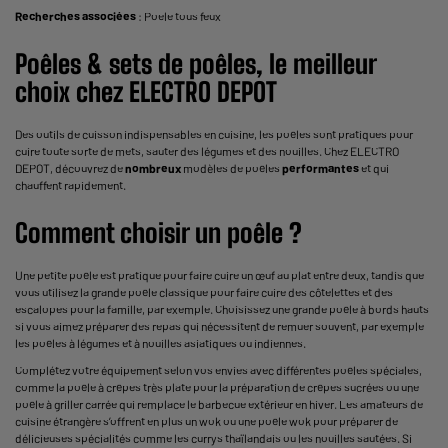
Recherches associées
:
Poele tous feux
Poêles & sets de poêles, le
meilleur
choix chez ELECTRO DEPOT
Des outils de cuisson indispensables en cuisine, les poêles sont pratiques pour
cuire toute sorte de mets, sauter des légumes et des nouilles. Chez ELECTRO
DEPOT, découvrez de
nombreux
modèles de poêles
performantes
et qui
chauffent rapidement.
Comment choisir un poêle ?
Une petite poêle est pratique pour faire cuire un œuf au plat entre deux, tandis que
vous utilisez la grande poêle classique pour faire cuire des côtelettes et des
escalopes pour la famille, par exemple. Choisissez une grande poêle à bords hauts
si vous aimez préparer des repas qui nécessitent de remuer souvent, par exemple
les poêles à légumes et à nouilles asiatiques ou indiennes.
Complétez votre équipement selon vos envies avec différentes poêles spéciales,
comme la poêle à crêpes très plate pour la préparation de crêpes sucrées ou une
poêle à griller carrée qui remplace le barbecue extérieur en hiver. Les amateurs de
cuisine étrangère s’offrent en plus un wok ou une poêle wok pour préparer de
délicieuses spécialités comme les currys thaïlandais ou les nouilles sautées. Si