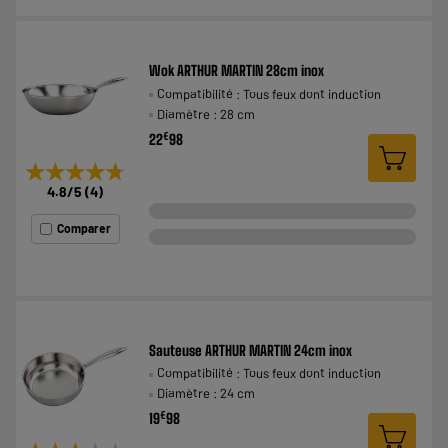
Wok ARTHUR MARTIN 28cm inox
Compatibilité : Tous feux dont induction
Diamètre : 28 cm
€
22
98
★★★★★
★★★★★
4.8
/5
(
4
)
Comparer
Sauteuse ARTHUR MARTIN 24cm inox
Compatibilité : Tous feux dont induction
Diamètre : 24 cm
€
19
98