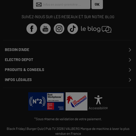
OK
SUIVEZ-NOUS SUR LES RÉSEAUX ET SUR NOTRE BLOG
BESOIN D'AIDE
Contactez-nous
ELECTRO DEPOT
Suivre ma commande
Modifier ou annuler ma commande
PRODUITS & CONSEILS
SAV
Qui sommes nous ?
Nos marques
Payer en plusieurs fois
INFOS LÉGALES
Rejoignez-nous !
Les avis du site
Information phishing
Nos engagements RSE
Infos légales
Nos catégories phares
Voir toutes les Questions / Réponses
Pour les pros : Electro Des Pros
CGV
Le moins cher
À chacun son Everest !
Politique cookies
Offres de remboursement
Alliance Valiuz
Conseils produits
Gérer les cookies
Charte de protection
Cartes cadeaux
Accessibilité
des données personnelles
Carnet d'entretien
Rappel produit
*Sous réserve de validation de votre paiement.
Informations Qualités et Caractéristiques Environnementales
Accessibilité : non conforme
Black Friday
|
Burger Quiz
|
Pub TV 2026
|
VALBERG Marque de machine à laver la plus
vendue en France