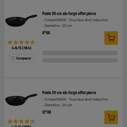
Poêle 20 cm alu forgé effet pierre
Compatibilité : Tous feux dont induction
Diamètre : 20 cm
€
8
98
★★★★★
★★★★★
4.6
/5
(
184
)
Comparer
Poêle 24 cm alu forgé effet pierre
Compatibilité : Tous feux dont induction
Diamètre : 24 cm
€
12
98
★★★★★
★★★★★
4.5
/5
(
193
)