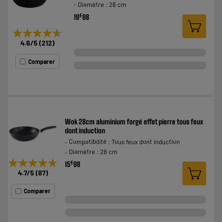
Diamètre : 28 cm
€
19
98
★★★★★
★★★★★
4.6
/5
(
212
)
Comparer
Wok 28cm aluminium forgé effet pierre tous feux
dont induction
Compatibilité : Tous feux dont induction
Diamètre : 28 cm
★★★★★
★★★★★
€
15
98
4.7
/5
(
87
)
Comparer