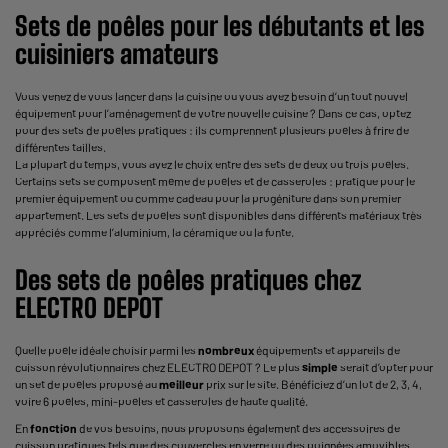
Sets de poêles pour les débutants et les
cuisiniers amateurs
Vous venez de vous lancer dans la cuisine ou vous avez besoin d’un tout nouvel
équipement pour l’aménagement de votre nouvelle cuisine ? Dans ce cas, optez
pour des sets de poêles pratiques : ils comprennent plusieurs poêles à frire de
différentes tailles.
La plupart du temps, vous avez le choix entre des sets de deux ou trois poêles.
Certains sets se composent même de poêles et de casseroles : pratique pour le
premier équipement ou comme cadeau pour la progéniture dans son premier
appartement. Les sets de poêles sont disponibles dans différents matériaux très
appréciés comme l’aluminium, la céramique ou la fonte.
Des sets de poêles pratiques chez
ELECTRO DEPOT
Quelle poêle idéale choisir parmi les
nombreux
équipements et appareils de
cuisson révolutionnaires chez ELECTRO DEPOT ? Le plus
simple
serait d’opter pour
un set de poêles proposé au
meilleur
prix sur le site. Bénéficiez d’un lot de 2, 3, 4,
voire 6 poêles, mini-poêles et casseroles de haute qualité.
En
fonction
de vos besoins, nous proposons également des accessoires de
cuisson pratiques tels que des couvercles en verre ou des poignées amovibles.