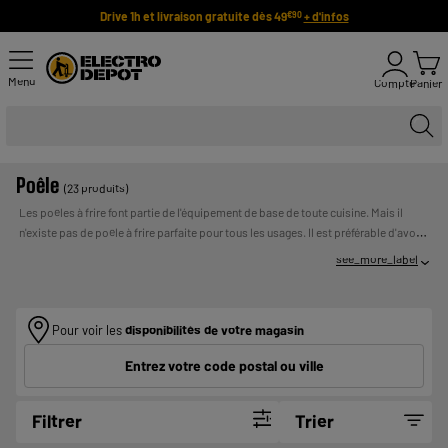
Drive 1h et livraison gratuite dès 49
+ d'infos
€90
Menu
Compte
Panier
Poêle
(23 produits)
Les poêles à frire font partie de l'équipement de base de toute cuisine. Mais il
n'existe pas de poêle à frire parfaite pour tous les usages. Il est préférable d'avoir
UN
plusieurs poêles à disposition pour différents plats.
Payer en plusieurs fois :
see_more_label
CREDIT VOUS ENGAGE ET DOIT ETRE REMBOURSE.
VERIFIEZ VOS CAPACITES DE REMBOURSEMENT AVANT DE
VOUS ENGAGER.
Pour voir les
disponibilités de votre magasin
Entrez votre code postal ou ville
Filtrer
Trier