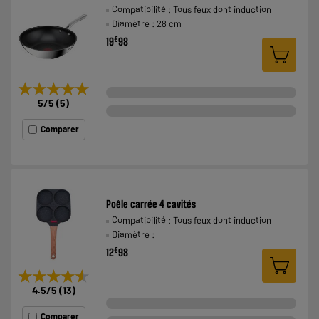
Compatibilité : Tous feux dont induction
Diamètre : 28 cm
€
19
98
★★★★★
★★★★★
5
/5
(
5
)
Comparer
Poêle carrée 4 cavités
Compatibilité : Tous feux dont induction
Diamètre :
€
12
98
★★★★★
★★★★★
4.5
/5
(
13
)
Comparer