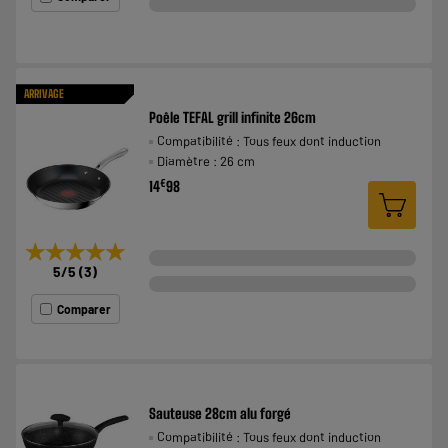
ARRIVAGE
Poêle TEFAL grill infinite 26cm
Compatibilité : Tous feux dont induction
Diamètre : 26 cm
€
14
98
★★★★★
★★★★★
5
/5
(
3
)
Comparer
Sauteuse 28cm alu forgé
Compatibilité : Tous feux dont induction