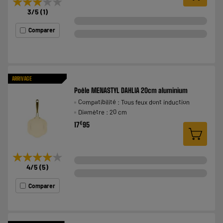
★★★★★
★★★★★
3
/5
(
1
)
Comparer
ARRIVAGE
Poêle MENASTYL DAHLIA 20cm aluminium
Compatibilité : Tous feux dont induction
Diamètre : 20 cm
€
17
95
★★★★★
★★★★★
4
/5
(
5
)
Comparer