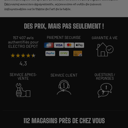
Découvrez aussi nos équipements, accessoires et outils de cuisson
indispensables sur le thème de l’
art de la table
.
DES PRIX, MAIS PAS SEULEMENT !
157 407 avis
PAIEMENT SÉCURISÉ
GARANTIE À VIE
authentifiés pour
ELECTRO DEPOT
★★★★★
★★★★★
4,3
SERVICE APRÈS-
QUESTIONS /
SERVICE CLIENT
VENTE
RÉPONSES
112 MAGASINS PRÈS DE CHEZ VOUS