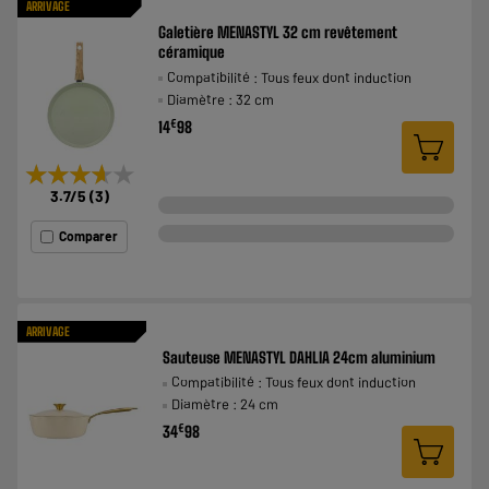
ARRIVAGE
Galetière MENASTYL 32 cm revêtement
céramique
Compatibilité : Tous feux dont induction
Diamètre : 32 cm
€
14
98
★★★★★
★★★★★
3.7
/5
(
3
)
Comparer
ARRIVAGE
Sauteuse MENASTYL DAHLIA 24cm aluminium
Compatibilité : Tous feux dont induction
Diamètre : 24 cm
€
34
98