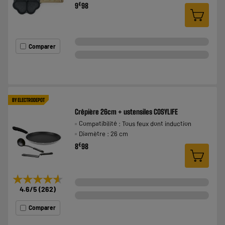
€
9
98
Comparer
BY ELECTRODEPOT
Crêpière 26cm + ustensiles COSYLIFE
Compatibilité : Tous feux dont induction
Diamètre : 26 cm
€
8
98
★★★★★
★★★★★
4.6
/5
(
262
)
Comparer