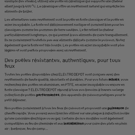
exemple des steaks), utilisez une poêle en céramique qui supporte une chaleur
allant jusqu’à 400 °C. La céramique offre un revêtement naturel qui empêche les
aliments de brûler.
Les alternatives sans revêtement sont la poêle en fonte classique et la poêle en
acier inoxydable. La fonte est délicieusement rustique et convient bien pour les
classiques comme les pommes de terre sautées. Le fer retient la chaleur
particulièrement longtemps, ce qui permet à vos aliments de cuire tranquillement.
Ils ne conviennent toutefois pas aux aliments délicats comme le poisson. Notez
également que la fonte est très lourde. Les poêles en acier inoxydable sont plus
légères et sont parfois proposées avec un revêtement.
Des poêles résistantes, authentiques, pour tous
feux
Toutes les poêles disponibles chez ELECTRO DEPOT sont conçues avec des
revêtements de haute qualité, résistants et durables. Pour vos futurs
achats
, vous
recherchez des poêles en aluminium, en PTFE, en acier inoxydable ou encore en
fonte classique ? ELECTRO DEPOT répond à tous vos besoins à travers sa large
collection de poêles
performantes
, des
appareils de cuisson pratiques pour le
petit déjeuner
.
Nos poêles conviennent à tous les feux de cuisson et proposent une
puissance
de
chauffe rapide. Vous pouvez aussi bien les utiliser sur une plaque à induction isolée
qu’une cuisinière électrique ou au gaz. Certains de nos modèles sont également
compatibles au feu de cheminée et aux
installations
pour cuire des plats en plein
air : barbecue, feu de camp…