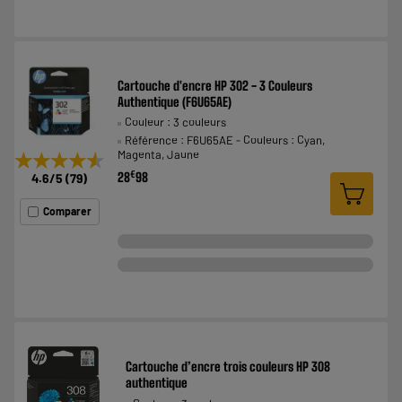
Cartouche d'encre HP 302 - 3 Couleurs
Authentique (F6U65AE)
Couleur : 3 couleurs
Référence : F6U65AE - Couleurs : Cyan,
Magenta, Jaune
★★★★★
★★★★★
€
28
98
4.6
/5
(
79
)
Comparer
Cartouche d’encre trois couleurs HP 308
authentique