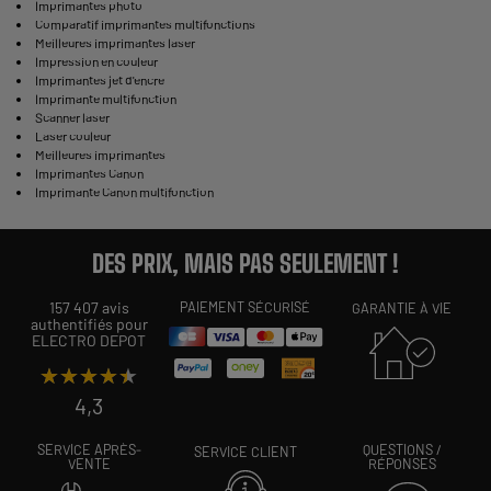
Imprimantes photo
Comparatif imprimantes multifonctions
Meilleures imprimantes laser
Impression en couleur
Imprimantes jet d'encre
Imprimante multifonction
Scanner laser
Laser couleur
Meilleures imprimantes
Imprimantes Canon
Imprimante Canon multifonction
DES PRIX, MAIS PAS SEULEMENT !
157 407 avis
PAIEMENT SÉCURISÉ
GARANTIE À VIE
authentifiés pour
ELECTRO DEPOT
★★★★★
★★★★★
4,3
SERVICE APRÈS-
QUESTIONS /
SERVICE CLIENT
VENTE
RÉPONSES