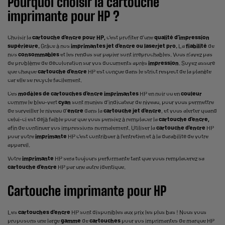
Pourquoi choisir la cartouche
imprimante pour HP ?
Choisir la
cartouche d’encre pour HP,
c’est profiter d’une
qualité d’impression
supérieure.
Grâce à nos
imprimantes jet d’encre ou laserjet pro.
La
fiabilité
de
nos
consommables
et les rendus sur papier sont irréprochables. Vous n’avez pas
de problème de décoloration sur vos documents après
impression
. Soyez assuré
que chaque
cartouche d'encre
HP est conçue dans le strict respect de la planète
car elle se recycle facilement.
Ces
modèles de cartouches d’encre imprimantes
HP en noir ou en
couleur
comme le bleu-vert
cyan
sont munies d’indicateur de niveau, pour vous permettre
de surveiller le niveau d’
encre
dans la
cartouche jet d’encre
, et vous alerter quand
celui-ci est déjà faible pour que vous pensiez à remplacer la
cartouche d'encre,
afin de continuer vos impressions normalement. Utiliser la
cartouche d'encre
HP
pour votre
imprimante
HP c’est contribuer à l’entretien et à la durabilité de votre
appareil.
Votre
imprimante
HP sera toujours performante tant que vous remplacerez sa
cartouche d'encre
HP par une autre identique.
Cartouche imprimante pour HP
Les
cartouches d'encre
HP sont disponibles aux prix les plus bas ! Nous vous
proposons une large
gamme
de
cartouches
pour vos imprimantes de marque HP