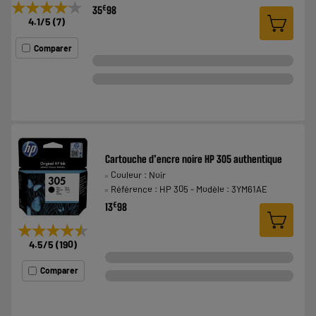
★★★★★
★★★★★
€
35
98
4.1
/5
(
7
)
Comparer
Cartouche d’encre noire HP 305 authentique
Couleur : Noir
Référence : HP 305 - Modèle : 3YM61AE
€
13
98
★★★★★
★★★★★
4.5
/5
(
190
)
Comparer