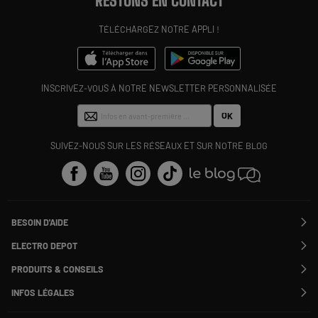
RESTONS EN CONTACT
TÉLÉCHARGEZ NOTRE APPLI !
INSCRIVEZ-VOUS À NOTRE NEWSLETTER PERSONNALISÉE
OK
SUIVEZ-NOUS SUR LES RÉSEAUX ET SUR NOTRE BLOG
BESOIN D'AIDE
Contactez-nous
ELECTRO DEPOT
Suivre ma commande
Modifier ou annuler ma commande
PRODUITS & CONSEILS
SAV
Qui sommes nous ?
Nos marques
Payer en plusieurs fois
INFOS LÉGALES
Rejoignez-nous !
Les avis du site
Information phishing
Nos engagements RSE
Infos légales
Nos catégories phares
Voir toutes les Questions / Réponses
Pour les pros : Electro Des Pros