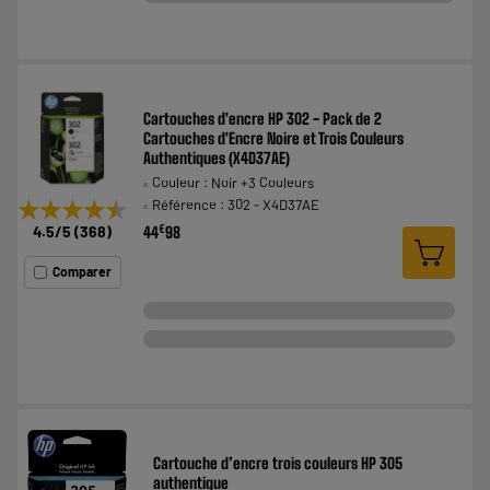
Cartouches d'encre HP 302 - Pack de 2
Cartouches d'Encre Noire et Trois Couleurs
Authentiques (X4D37AE)
Couleur : Noir +3 Couleurs
★★★★★
★★★★★
Référence : 302 - X4D37AE
4.5
/5
(
368
)
€
44
98
Comparer
Cartouche d’encre trois couleurs HP 305
authentique