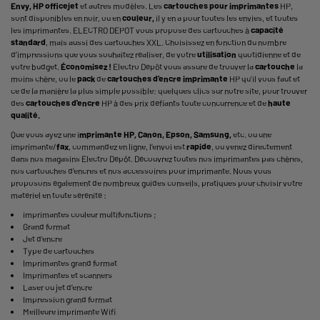
Envy, HP
officejet
et autres modèles. Les
cartouches pour imprimantes
HP,
sont disponibles en noir, ou en
couleur,
il y en a pour toutes les envies, et toutes
les imprimantes. ELECTRO DEPOT vous propose des cartouches à
capacité
standard
, mais aussi des cartouches XXL. Choisissez en fonction du nombre
d’impressions que vous souhaitez réaliser, de votre
utilisation
quotidienne et de
votre budget.
Économisez !
Electro Dépôt vous assure de trouver la
cartouche
la
moins chère, ou le
pack
de
cartouches d’encre imprimante
HP qu'il vous faut et
ce de la manière la plus simple possible: quelques clics sur notre site, pour trouver
des
cartouches d'encre
HP à des prix défiants toute concurrence et de
haute
qualité.
Que vous ayez une i
mprimante HP, Canon, Epson, Samsung,
etc. ou une
imprimante/
fax
, commandez en ligne, l’envoi est
rapide
, ou venez directement
dans nos magasins Electro Dépôt. Découvrez toutes nos imprimantes pas chères,
nos cartouches d’encres et nos accessoires pour imprimante. Nous vous
proposons également de nombreux guides conseils, pratiques pour choisir votre
matériel en toute sérénité :
imprimantes couleur multifonctions
;
Grand format
Jet d'encre
Type de cartouches
Imprimantes grand format
Imprimantes et scanners
Laser ou jet d’encre
Impression grand format
Meilleure imprimante Wifi