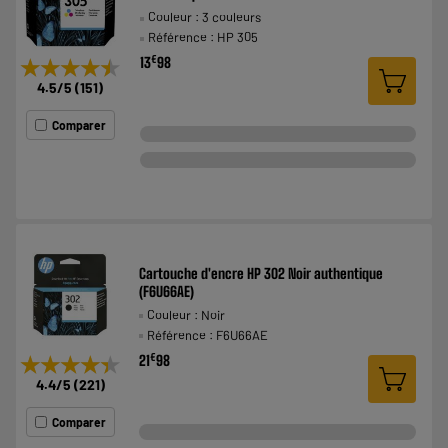
Couleur : 3 couleurs
Référence : HP 305
€
13
98
★★★★★
★★★★★
4.5
/5
(
151
)
Comparer
Cartouche d'encre HP 302 Noir authentique
(F6U66AE)
Couleur : Noir
Référence : F6U66AE
€
★★★★★
★★★★★
21
98
4.4
/5
(
221
)
Comparer