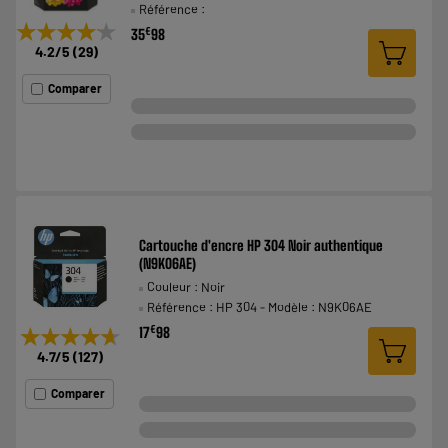
Référence :
★★★★★
★★★★★
€
35
98
4.2
/5
(
29
)
Comparer
Cartouche d'encre HP 304 Noir authentique
(N9K06AE)
Couleur : Noir
Référence : HP 304 - Modèle : N9K06AE
€
★★★★★
★★★★★
17
98
4.7
/5
(
127
)
Comparer