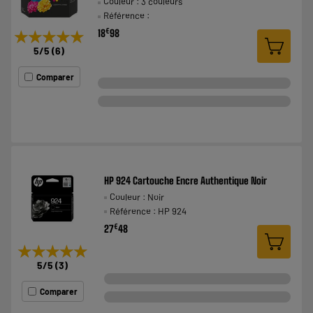
Couleur : 3 couleurs
Référence :
€
18
98
★★★★★
★★★★★
5
/5
(
6
)
Comparer
HP 924 Cartouche Encre Authentique Noir
Couleur : Noir
Référence : HP 924
€
27
48
★★★★★
★★★★★
5
/5
(
3
)
Comparer