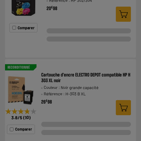
Référence : HP 302/304
€
20
98
Comparer
RECONDITIONNÉ
Cartouche d'encre ELECTRO DEPOT compatible HP H
303 XL noir
Couleur : Noir grande capacité
Référence : H-303 B XL
€
26
98
★★★★★
★★★★★
3.8
/5
(
10
)
Comparer