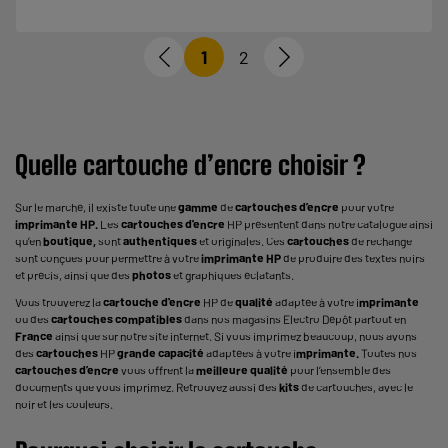
1
2
Quelle cartouche d’encre choisir ?
Sur le marché, il existe toute une
gamme
de
cartouches d’encre
pour votre
imprimante
HP.
Les
cartouches d'encre
HP présentent dans notre catalogue ainsi
qu’en
boutique,
sont
authentiques
et originales. Ces
cartouches
de rechange
sont conçues pour permettre à votre
imprimante HP
de produire des textes noirs
et précis, ainsi que des
photos
et graphiques éclatants.
Vous trouverez la
cartouche d'encre
HP de
qualité
adaptée à votre i
mprimante
ou des
cartouches compatibles
dans nos magasins Electro Dépôt partout en
France
ainsi que sur notre site internet. Si vous imprimez beaucoup, nous avons
des
cartouches
HP
grande capacité
adaptées à votre i
mprimante.
Toutes nos
cartouches d’encre
vous offrent la
meilleure qualité
pour l’ensemble des
documents que vous imprimez. Retrouvez aussi des
kits
de cartouches, avec le
noir et les couleurs.