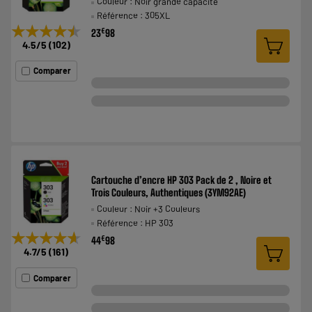
Couleur : Noir grande capacité
Référence : 305XL
★★★★★
★★★★★
€
23
98
4.5
/5
(
102
)
Comparer
Cartouche d’encre HP 303 Pack de 2 , Noire et
Trois Couleurs, Authentiques (3YM92AE)
Couleur : Noir +3 Couleurs
Référence : HP 303
★★★★★
★★★★★
€
44
98
4.7
/5
(
161
)
Comparer