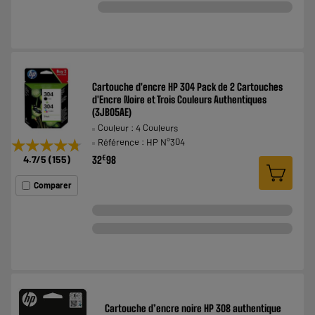
Cartouche d'encre HP 304 Pack de 2 Cartouches
d'Encre Noire et Trois Couleurs Authentiques
(3JB05AE)
Couleur : 4 Couleurs
★★★★★
★★★★★
Référence : HP N°304
4.7
/5
(
155
)
€
32
98
Comparer
Cartouche d’encre noire HP 308 authentique