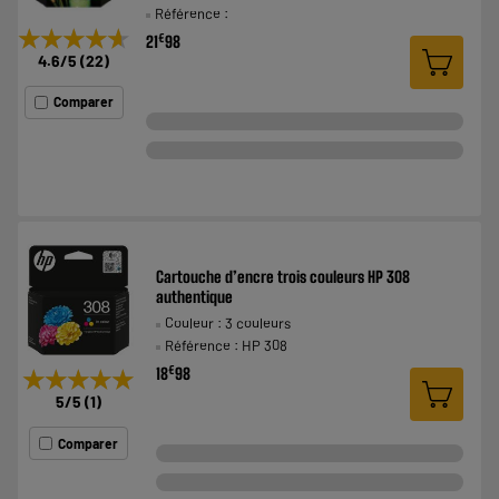
Référence :
★★★★★
★★★★★
€
21
98
4.6
/5
(
22
)
Comparer
Cartouche d’encre trois couleurs HP 308
authentique
Couleur : 3 couleurs
Référence : HP 308
€
18
98
★★★★★
★★★★★
5
/5
(
1
)
Comparer