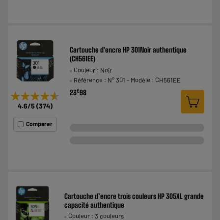
Cartouche d'encre HP 301Noir authentique
(CH561EE)
Couleur : Noir
Référence : N° 301 - Modèle : CH561EE
€
23
98
★★★★★
★★★★★
4.6
/5
(
374
)
Comparer
Cartouche d’encre trois couleurs HP 305XL grande
capacité authentique
Couleur : 3 couleurs