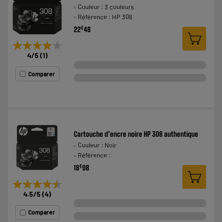
Couleur : 3 couleurs
Référence : HP 308
€
22
48
★★★★★
★★★★★
4
/5
(
1
)
Comparer
Cartouche d’encre noire HP 308 authentique
Couleur : Noir
Référence :
€
18
98
★★★★★
★★★★★
4.5
/5
(
4
)
Comparer