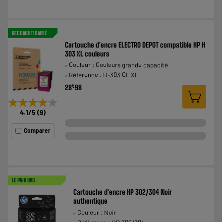
RECONDITIONNÉ
Cartouche d'encre ELECTRO DEPOT compatible HP H
303 XL couleurs
Couleur : Couleurs grande capacité
Référence : H-303 CL XL
€
28
98
★★★★★
★★★★★
4.1
/5
(
9
)
Comparer
LE PRIX BAS
Cartouche d'encre HP 302/304 Noir
authentique
Couleur : Noir