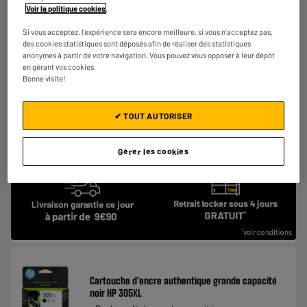
4.6
/5
(
495
)
Voir la politique cookies
.
Comparer
Si vous acceptez, l'expérience sera encore meilleure, si vous n'acceptez pas,
des cookies statistiques sont déposés afin de réaliser des statistiques
anonymes à partir de votre navigation. Vous pouvez vous opposer à leur dépôt
en gérant vos cookies.
Bonne visite!
✔ TOUT AUTORISER
Gérer les cookies
Cartouche d'encre authentique grande capacité
noir HP 305XL