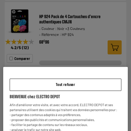
HP 924 Pack de 4 Cartouches d’encre
authentiques CMJN
Couleur : Noir +3 Couleurs
Référence : HP 924
★★★★★
★★★★★
€
68
96
4.2
/5
(
12
)
Comparer
Tout refuser
BIENVENUE chez ELECTRO DEPOT
Cartouches d'encre HP 301 - 3 couleurs
Afin d'améliorer votre visite, et avec votre accord, ELECTRO DEPOT et ses
Authentique (CH562EE)
partenaires utilisent des cookies qui traitent vos données personnelles pour :
- partager des contenus adaptés à vos préférences,
Couleur : 4 Couleurs
- proposer des publicités et communications personnalisées,
Référence : 301
- faciliter le partage de contenu sur les réseaux sociaux,
★★★★★
★★★★★
€
49
97
- analyser le trafic sur notre site web.