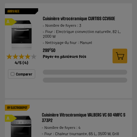
ARRIVAGE
Cuisinière vitrocéramique CURTISS CCV60E
A
Nombre de foyers : 3
Four : Electrique convection naturelle, 82 L,
2000 W
Nettoyage du four : Manuel
€
299
50
★★★★★
★★★★★
Payer en
plusieurs fois
4
/5
(
4
)
Comparer
BY ELECTRODEPOT
Cuisinière Vitrocéramique VALBERG VC 60 4MFC S
A
373P2
Nombre de foyers : 4
Four : Chaleur tournante, 65 L, 3500 W, Grill