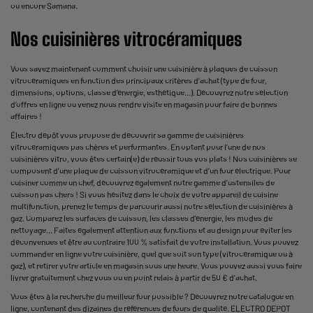
ou encore Samana.
Nos cuisinières vitrocéramiques
Vous savez maintenant comment choisir une cuisinière à plaques de cuisson
vitrocéramiques en fonction des principaux critères d’achat (type de four,
dimensions, options, classe d’énergie, esthétique...). Découvrez notre sélection
d’offres en ligne ou venez nous rendre visite en magasin pour faire de bonnes
affaires !
Électro dépôt vous propose de découvrir sa gamme de cuisinières
vitrocéramiques pas chères et performantes. En optant pour l’une de nos
cuisinières vitro, vous êtes certain(e) de réussir tous vos plats ! Nos cuisinières se
composent d’une plaque de cuisson vitrocéramique et d’un four électrique. Pour
cuisiner comme un chef, découvrez également notre gamme d’ustensiles de
cuisson pas chers ! Si vous hésitez dans le choix de votre appareil de cuisine
multifonction, prenez le temps de parcourir aussi notre sélection de cuisinières à
gaz. Comparez les surfaces de cuisson, les classes d'énergie, les modes de
nettoyage... Faites également attention aux fonctions et au design pour éviter les
déconvenues et être au contraire 100 % satisfait de votre installation. Vous pouvez
commander en ligne votre cuisinière, quel que soit son type (vitrocéramique ou à
gaz), et retirer votre article en magasin sous une heure. Vous pouvez aussi vous faire
livrer gratuitement chez vous ou en point relais à partir de 50 € d'achat.
Vous êtes à la recherche du meilleur four possible ? Découvrez notre catalogue en
ligne, contenant des dizaines de références de fours de qualité. ELECTRO DEPOT