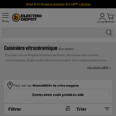
Drive 1h et livraison gratuite dès 49
+ d'infos
€90
Menu
Compte
Panier
Cuisinière vitrocéramique
(5 produits)
Pour une cuisson élégante et facile à entretenir, choisissez une cuisinière
vitrocéramique. Alliant modernité et fonctionnalité, elle s’intègre parfaitement
dans toutes les cuisines. Nous sommes fiers de notre marque Valberg, qui
see_more_label
propose des modèles de qualité à prix compétitifs. D’autres grandes marques
sont également disponibles à petits prix. Paiement en plusieurs fois et livraison
UN CREDIT VOUS ENGAGE ET DOIT
rapide.
Payer en plusieurs fois :
ETRE REMBOURSE. VERIFIEZ VOS CAPACITES DE
Pour voir les
disponibilités de votre magasin
REMBOURSEMENT AVANT DE VOUS ENGAGER.
Entrez votre code postal ou ville
Filtrer
Trier