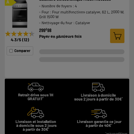
A
Nombre de foyers : 4
Four : Four multifonctions catalyse, 62 L, 2000 W,
Grill 1500 W
Nettoyage du four : Catalyse
€
299
98
★★★★★
★★★★★
Payer en
plusieurs fois
4.3
/5
(
12
)
Comparer