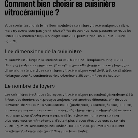
Comment bien choisir sa cuisinière
vitrocéramique ?
Vous souhaitez choisir le meilleur modèle de
cuisinière
vitrocéramique possible,
mais n’y connaissez pas grand-chose ? Pas de panique, nous passons en revue les
principaux critères à ne pas négliger pour vous permettre de choisir un appareil
adapté.
Les dimensions de la cuisinière
Mesurez bien la largeur, la profondeur et la hauteur de l’emplacement que vous
réservez à votre cuisinière pour être certain que cette dernière puisse y loger. Les
dimensions standard des cuisinières vitrocéramiques vont de 50 à 60 centimètres
de largeur pour 60 centimètres de profondeur et 90 centimètres de hauteur.
Le nombre de foyers
Les cuisinières électriques à plaques vitrocéramiques possèdent généralement 2 à
4 feux. Ces derniers sont presque toujours de diamètres différents, afin de vous
permettre de déposer les bons ustensiles (poêle, wok, casserole, faitout, cocotte,
cuiseur-vapeur ou encore couscoussier.) et de bien cuire vos aliments. Nous vous
recommandons d’opter pour un appareil trois deux au moins pour cuisiner
plusieurs mets en même temps, d’autant plus si vous êtes plusieurs au sein de
votre logement. Avec une grande table de cuisson, vous pourrez ainsi cuisiner
rapidement, et en grande quantité si vous le souhaitez.