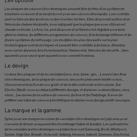
Les plaques de cuisson vitrocéramiques peuvent être dotées d’un système de
minuterie ou encore d’un mode boost pour une cuisson ultra rapide. Leur contrôle
peut se faire via des boutons ou des touches tactiles. Elles disposent parfois d’un
témoin de chaleur résiduelle, vous indiquant que la plaque que vous utilisez est
chaude ou froide. Le four, lui, peut disposer d’un thermostat réglable pour bien
gérer la chaleur, de différents programmes de cuisson, d’un éclairage intérieur et de
divers systèmes de nettoyage. Les modèles les plus innovants sur le plan
technologique sont domotiques et peuvent être contrôlés à distance. Attardez-
vous sur les diverses fonctions (minuteur, thermostat, témoins de sécurité...) des
appareils pour savoir quel appareil vous convient le mieux.
Le design
Couleur des plaques et de la cuisinière (inox, noir, blanc, gris…), aspect des feux
vitrocéramiques, de la plaque de cuisson, une porte plein verre teinté ou non…
Choisissez en fonction de vos goûts et de la décoration de votre cuisine. Sur
Electro Dépôt, vous accédez à différents designs et diverses couleurs (blanc, inox,
silver...) au niveau de la surface de cuisson, du four et de l'habillage. À vous de
préférer une table de cuisson à l'esthétique moderne ou au design plutôt classique.
La marque et la gamme
Opter pour une marque reconnue de cuisinière vitrocéramique est judicieux pour
s’assurer d’obtenir un appareil électroménager fiable et durable. Les spécialistes
de la cuisinière à vitrocéramique ou à induction sont Samsung, Bosh, Whirlpool,
Sauter, High One, Brandt, Hotpoint, Valberg, Hisense, Indesit, Siemens, Electrolux