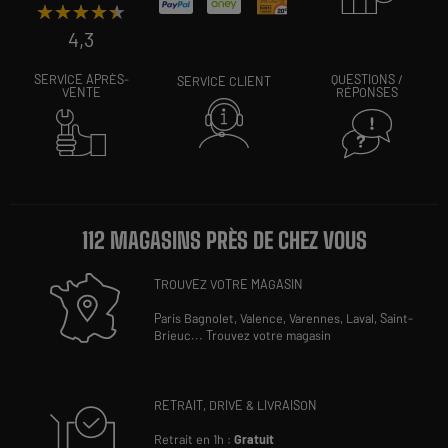
★★★★★
★★★★★
4,3
SERVICE APRÈS-
QUESTIONS /
SERVICE CLIENT
VENTE
RÉPONSES
112 MAGASINS PRÈS DE CHEZ VOUS
TROUVEZ VOTRE MAGASIN
Paris Bagnolet,
Valence,
Varennes,
Laval,
Saint-
Brieuc
...
Trouvez votre magasin
RETRAIT, DRIVE & LIVRAISON
Retrait en 1h :
Gratuit