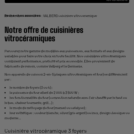
Recherches associées
:
VALBERG cuisiniere vitroceramique
Notre offre de cuisinières
vitrocéramiques
Parcourez notre gamme de modèles aux puissances, aux formats et aux designs
variables pour faire votre choix en toute facilité. Nos cuisinières vitrocéramiques
combinent performance, praticité et prix accessible. Elles proviennent de
fabricants de renom, comme Valberg et la Germania.
Nos appareils de cuisson 2-en-1 (plaques vitrocéramiques et four) se différencient
par :
le nombre de foyers (3 ou 4) ;
la puissance du four allant de 2 000 à 3 500 W ;
les fonctionnalités du four (convection naturelle avec l'air chauffé par le haut ou
le bas, chaleur tournante, grill...) ;
le mode de nettoyage du four (manuel ou catalyse) ;
leur esthétique : couleur blanche, silver (gris argent) ou inox, design classique ou
moderne...
Cuisinière vitrocéramique 3 foyers