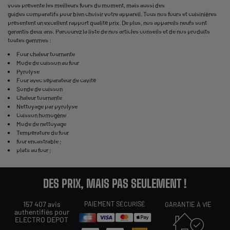
vous présente les meilleurs fours du moment, mais aussi des
guides comparatifs pour bien choisir votre appareil. Tous nos fours et cuisinières
présentent un excellent rapport qualité prix. De plus, nos appareils neufs sont
garantis deux ans. Parcourez la liste de nos articles conseils et de nos produits
toutes gammes :
Four chaleur tournante
Mode de cuisson au four
Pyrolyse
Four avec séparateur de cavité
Sonde de cuisson
Chaleur tournante
Nettoyage par pyrolyse
Cuisson homogène
Mode de nettoyage
Température du four
four encastrable
;
plats au four
;
DES PRIX, MAIS PAS SEULEMENT !
157 407 avis
PAIEMENT SÉCURISÉ
GARANTIE À VIE
authentifiés pour
ELECTRO DEPOT