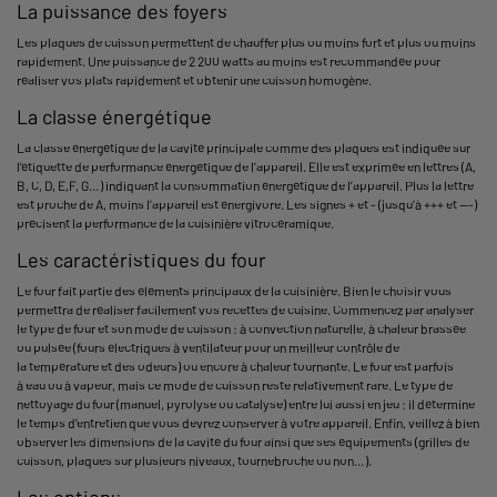
La puissance des foyers
Les plaques de cuisson permettent de chauffer plus ou moins fort et plus ou moins
rapidement. Une puissance de 2 200 watts au moins est recommandée pour
réaliser vos plats rapidement et obtenir une cuisson homogène.
La classe énergétique
La classe énergétique de la cavité principale comme des plaques est indiquée sur
l’étiquette de performance énergétique de l’appareil. Elle est exprimée en lettres (A,
B, C, D, E,F, G…) indiquant la consommation énergétique de l’appareil. Plus la lettre
est proche de A, moins l’appareil est énergivore. Les signes + et - (jusqu’à +++ et ---)
précisent la performance de la cuisinière vitrocéramique.
Les caractéristiques du four
Le four fait partie des éléments principaux de la cuisinière. Bien le choisir vous
permettra de réaliser facilement vos recettes de cuisine. Commencez par analyser
le type de four et son mode de cuisson : à convection naturelle, à chaleur brassée
ou pulsée (fours électriques à ventilateur pour un meilleur contrôle de
la température et des odeurs) ou encore à chaleur tournante. Le four est parfois
à eau ou à vapeur, mais ce mode de cuisson reste relativement rare. Le type de
nettoyage du four (manuel, pyrolyse ou catalyse) entre lui aussi en jeu : il détermine
le temps d’entretien que vous devrez conserver à votre appareil. Enfin, veillez à bien
observer les dimensions de la cavité du four ainsi que ses équipements (grilles de
cuisson, plaques sur plusieurs niveaux, tournebroche ou non…).
Les options