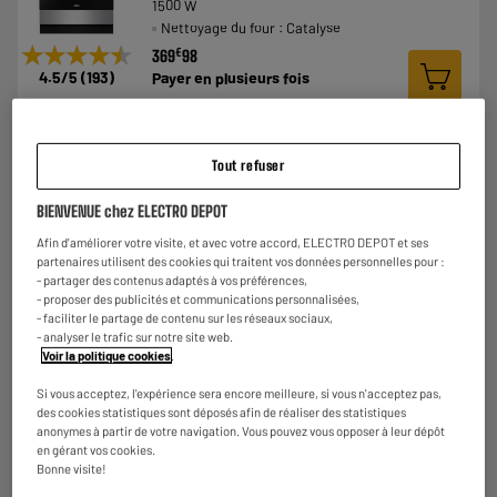
1500 W
Nettoyage du four : Catalyse
★★★★★
★★★★★
€
369
98
4.5
/5
(
193
)
Payer en
plusieurs fois
Comparer
Tout refuser
BIENVENUE chez ELECTRO DEPOT
Afin d'améliorer votre visite, et avec votre accord, ELECTRO DEPOT et ses
partenaires utilisent des cookies qui traitent vos données personnelles pour :
ARRIVAGE
- partager des contenus adaptés à vos préférences,
Cuisinière vitrocéramique CURTISS CCV50E
A
- proposer des publicités et communications personnalisées,
Nombre de foyers : 3
- faciliter le partage de contenu sur les réseaux sociaux,
Four : Electrique convection naturelle, 2000
- analyser le trafic sur notre site web.
W
Voir la politique cookies
.
Nettoyage du four : Manuel + Hydro
Si vous acceptez, l'expérience sera encore meilleure, si vous n'acceptez pas,
€
249
98
des cookies statistiques sont déposés afin de réaliser des statistiques
Payer en
plusieurs fois
★★★★★
★★★★★
anonymes à partir de votre navigation. Vous pouvez vous opposer à leur dépôt
en gérant vos cookies.
4.6
/5
(
14
)
Bonne visite!