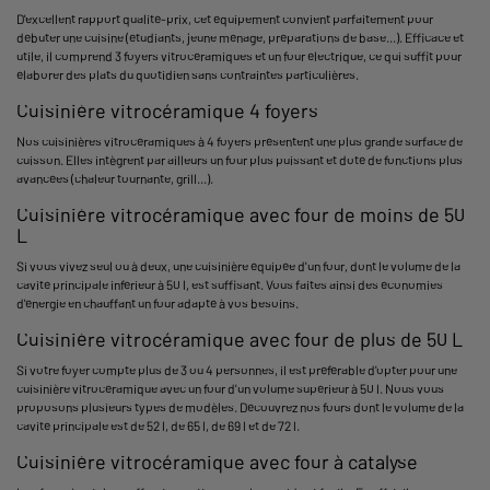
D'excellent rapport qualité-prix, cet équipement convient parfaitement pour
débuter une cuisine (étudiants, jeune ménage, préparations de base...). Efficace et
utile, il comprend 3 foyers vitrocéramiques et un four électrique, ce qui suffit pour
élaborer des plats du quotidien sans contraintes particulières.
Cuisinière vitrocéramique 4 foyers
Nos cuisinières vitrocéramiques à 4 foyers présentent une plus grande surface de
cuisson. Elles intègrent par ailleurs un four plus puissant et doté de fonctions plus
avancées (chaleur tournante, grill...).
Cuisinière vitrocéramique avec four de moins de 50
L
Si vous vivez seul ou à deux, une cuisinière équipée d'un four, dont le volume de la
cavité principale inférieur à 50 l, est suffisant. Vous faites ainsi des économies
d'énergie en chauffant un four adapté à vos besoins.
Cuisinière vitrocéramique avec four de plus de 50 L
Si votre foyer compte plus de 3 ou 4 personnes, il est préférable d'opter pour une
cuisinière vitrocéramique avec un four d'un volume supérieur à 50 l. Nous vous
proposons plusieurs types de modèles. Découvrez nos fours dont le volume de la
cavité principale est de 52 l, de 65 l, de 69 l et de 72 l.
Cuisinière vitrocéramique avec four à catalyse