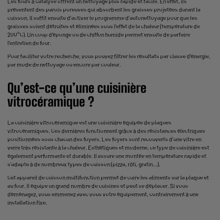
Les fours à catalyse offrent un nettoyage plus rapide et facile. En effet, ils
présentent des parois poreuses qui absorbent les graisses projetées durant la
cuisson. Il suffit ensuite d'activer le programme d'autonettoyage pour que les
graisses soient détruites et éliminées sous l'effet de la chaleur (température de
200°C). Un coup d'éponge ou de chiffon humide permet ensuite de parfaire
l'entretien de four.
Pour faciliter votre recherche, vous pouvez filtrer les résultats par classe d'énergie,
par mode de nettoyage ou encore par couleur.
Qu’est-ce qu’une cuisinière
vitrocéramique ?
La cuisinière vitrocéramique est une cuisinière équipée de plaques
vitrocéramiques. Ces dernières fonctionnent grâce à des résistances électriques
positionnées sous chacun des foyers. Les foyers sont recouverts d’une vitre en
verre très résistante à la chaleur. Esthétiques et moderne, ce type de cuisinière est
également performante et durable. Il assure une montée en température rapide et
s'adapte à de nombreux types de cuisson (pizza, rôti, gratin...).
Cet appareil de cuisson multifonction permet de cuire les aliments sur la plaque et
au four. Il équipe un grand nombre de cuisines et peut se déplacer. Si vous
déménagez, vous emmenez avec vous votre équipement, contrairement à une
installation fixe.