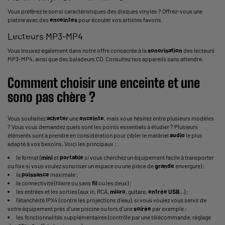
Vous préférez le son si caractéristiques des disques vinyles ? Offrez-vous une
platine avec des
enceintes
pour écouter vos artistes favoris.
Lecteurs MP3-MP4
Vous trouvez également dans notre offre consacrée à la
sonorisation
des lecteurs
MP3-MP4, ainsi que des baladeurs CD. Consultez nos appareils sans attendre.
Comment choisir une
enceinte
et une
sono pas chère ?
Vous souhaitez
acheter
une
enceinte
, mais vous hésitez entre plusieurs modèles
? Vous vous demandez quels sont les points essentiels à étudier ? Plusieurs
éléments sont à prendre en considération pour cibler le matériel
audio
le plus
adapté à vos besoins. Voici les principaux :
le format (
mini
et
portable
si vous cherchez un équipement facile à transporter
ou fixe si vous voulez sonoriser un espace ou une pièce de
grande
envergure) ;
la
puissance
maximale ;
la connectivité (filaire ou sans
fil
ou les deux) ;
les entrées et les sorties (aux in, RCA,
micro
, guitare,
entrée USB
...) ;
l'étanchéité IPX4 (contre les projections d'eau), si vous voulez vous servir de
votre équipement près d'une piscine ou lors d'une
soirée
par exemple ;
les fonctionnalités supplémentaires (contrôle par une télécommande, réglage