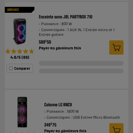
ARRIVAGE
Enceinte sono JBL PARTYBOX 710
Puissance : 800 W
Connectiques : 1 AUX IN, 1 Entrée micro et 1
Entrée guitare
€
589
50
Payer en
plusieurs fois
★★★★★
★★★★★
4.8
/5
(
89
)
Comparer
Colonne LG RNC9
Puissance : 1800 W
Connectiques : USB Entree Micro Bluetooth
€
349
75
Payer en
plusieurs fois