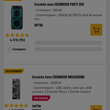
Enceinte sono EDENWOOD PARTY 350
Puissance : 350 W
Connectiques : USB BLUETOOTH AUX IN entree
mic
€
99
98
★★★★★
★★★★★
4.7
/5
(
76
)
Comparer
BY ELECTRODEPOT
Enceinte Sono EDENWOOD MEGASOUND
Puissance : 2200 W
Connectiques : USB, AUXin, Line out, USB
Lecteur, 2 Entrées Micro, 1 Entrée Guitare
PRIX EN BAISSE
★★★★★
★★★★★
€
229
98
€