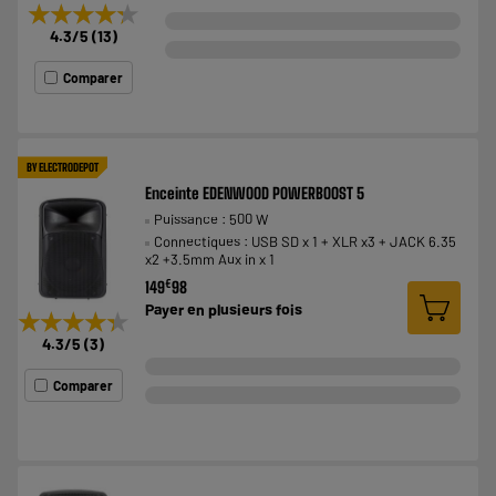
★★★★★
★★★★★
4.3
/5
(
13
)
Comparer
BY ELECTRODEPOT
Enceinte EDENWOOD POWERBOOST 5
Puissance : 500 W
Connectiques : USB SD x 1 + XLR x3 + JACK 6.35
x2 +3.5mm Aux in x 1
€
149
98
Payer en
plusieurs fois
★★★★★
★★★★★
4.3
/5
(
3
)
Comparer