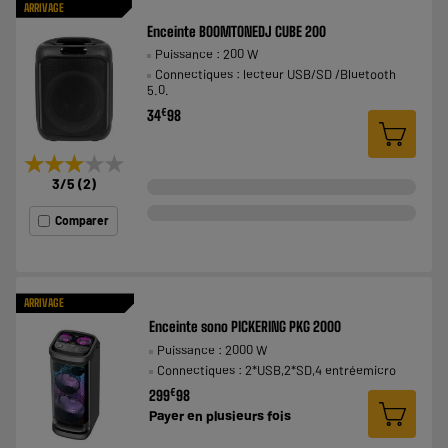
ARRIVAGE
Enceinte BOOMTONEDJ CUBE 200
Puissance : 200 W
Connectiques : lecteur USB/SD /Bluetooth
5.0.
€
34
98
★★★★★
★★★★★
3
/5
(
2
)
Comparer
ARRIVAGE
Enceinte sono PICKERING PKG 2000
Puissance : 2000 W
Connectiques : 2*USB,2*SD,4 entréemicro
€
299
98
Payer en
plusieurs fois