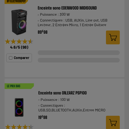
BY ELECTRODEPOT
Enceinte sono EDENWOOD MIDISOUND
Puissance : 300 W
Connectiques : USB, AUXin, Line out, USB
Lecteur, 2 Entrées Micro, 1 Entrée Guitare
€
89
98
★★★★★
★★★★★
4.6
/5
(
98
)
Comparer
LE PRIX BAS
Enceinte sono ON.EARZ PSP100
Puissance : 100 W
Connectiques :
USB,SD,BLUETOOTH,AUXin,Entree MICRO
€
19
98
★★★★★
★★★★★