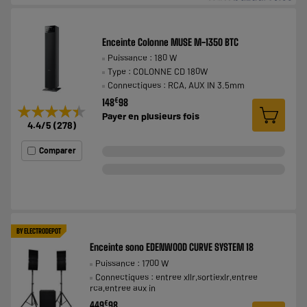
Enceinte Colonne MUSE M-1350 BTC
Puissance : 180 W
Type : COLONNE CD 180W
Connectiques : RCA, AUX IN 3.5mm
€
148
98
★★★★★
★★★★★
Payer en
plusieurs fois
4.4
/5
(
278
)
Comparer
BY ELECTRODEPOT
Enceinte sono EDENWOOD CURVE SYSTEM 18
Puissance : 1700 W
Connectiques : entree xllr,sortiexlr,entree
rca,entree aux in
€
449
98