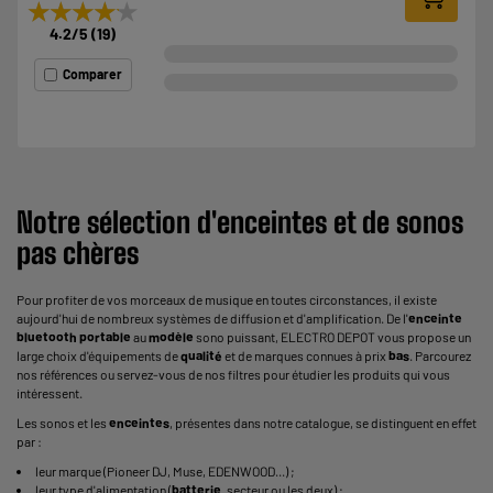
★★★★★
★★★★★
4.2
/5
(
19
)
Comparer
Notre sélection d'
enceintes
et de sonos
pas chères
Pour profiter de vos morceaux de musique en toutes circonstances, il existe
aujourd'hui de nombreux systèmes de diffusion et d'amplification. De l'
enceinte
bluetooth
portable
au
modèle
sono puissant, ELECTRO DEPOT vous propose un
large choix d'équipements de
qualité
et de marques connues à prix
bas
. Parcourez
nos références ou servez-vous de nos filtres pour étudier les produits qui vous
intéressent.
Les sonos et les
enceintes
, présentes dans notre catalogue, se distinguent en effet
par :
leur marque (Pioneer DJ, Muse, EDENWOOD...) ;
leur type d'alimentation (
batterie
, secteur ou les deux) ;