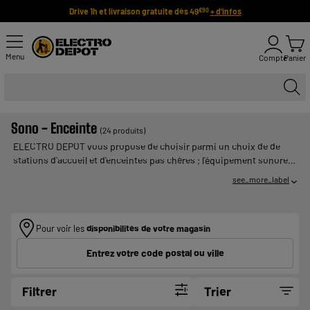
Drive 1h et livraison gratuite dès 49
+ d'infos
€90
Menu
Compte
Panier
Sono - Enceinte
(24 produits)
ELECTRO DEPOT vous propose de choisir parmi un choix de de
stations d'accueil et d'enceintes pas chères ; l'équipement sonore le
plus adapté à votre iPod ou votre baladeur. Vous pourrez vous
see_more_label
munir d'enceintes de type portables pour les emporter partout avec
vous : dans votre voiture, votre jardin, en vacances, sur votre
terrasse ou encore en pique-nique. Découvrez dès maintenant
Pour voir les
disponibilités de votre magasin
notre offre aux marques et références variées pour acheter le
meilleur système de sonorisation.
Entrez votre code postal ou ville
Filtrer
Trier