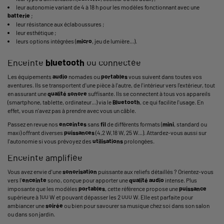
leur autonomie variant de 4 à 18 h pour les modèles fonctionnant avec une
batterie
;
leur résistance aux éclaboussures ;
leur esthétique ;
leurs options intégrées (
micro
, jeu de lumière...).
Enceinte
bluetooth
ou connectée
Les équipements
audio
nomades ou
portables
vous suivent dans toutes vos
aventures. Ils se transportent d'une pièce à l'autre, de l'intérieur vers l'extérieur, tout
en assurant une
qualité
sonore
suffisante. Ils se connectent à tous vos appareils
(smartphone, tablette, ordinateur...) via le
Bluetooth
, ce qui facilite l'usage. En
effet, vous n'avez pas à prendre avec vous un câble.
Passez en revue nos
enceintes
sans
fil
de différents formats (
mini
, standard ou
maxi) offrant diverses
puissances
(4,2 W,18 W, 25 W...). Attardez-vous aussi sur
l'autonomie si vous prévoyez des
utilisations
prolongées.
Enceinte amplifiée
Vous avez envie d'une
sonorisation
puissante aux reliefs détaillés ? Orientez-vous
vers l'
enceinte
sono, conçue pour apporter une
qualité
audio
intense. Plus
imposante que les modèles
portables
, cette référence propose une
puissance
supérieure à 100 W et pouvant dépasser les 2 000 W. Elle est parfaite pour
ambiancer une
soirée
ou bien pour savourer sa musique chez soi dans son salon
ou dans son jardin.