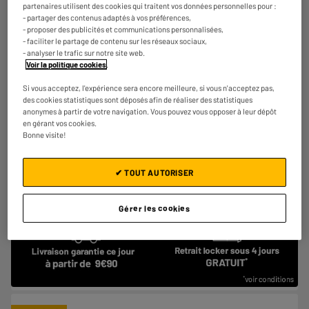
partenaires utilisent des cookies qui traitent vos données personnelles pour :
Connectiques : USB, AUXin, Line out, USB
- partager des contenus adaptés à vos préférences,
Lecteur,SD,2s Entrée Micro
- proposer des publicités et communications personnalisées,
€
99
98
- faciliter le partage de contenu sur les réseaux sociaux,
★★★★★
★★★★★
- analyser le trafic sur notre site web.
4.3
/5
(
83
)
Voir la politique cookies
.
Si vous acceptez, l'expérience sera encore meilleure, si vous n'acceptez pas,
Comparer
des cookies statistiques sont déposés afin de réaliser des statistiques
anonymes à partir de votre navigation. Vous pouvez vous opposer à leur dépôt
en gérant vos cookies.
Bonne visite!
✔ TOUT AUTORISER
Gérer les cookies