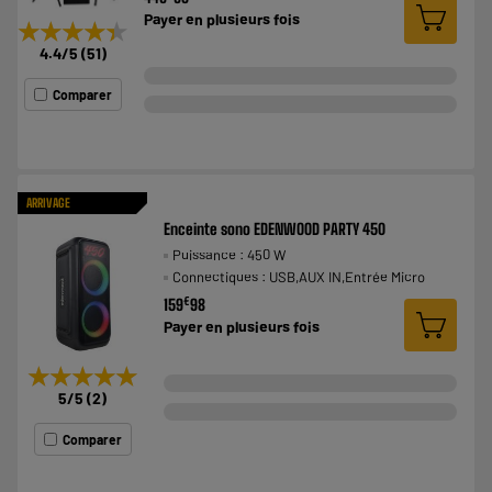
Payer en
plusieurs fois
★★★★★
★★★★★
4.4
/5
(
51
)
Comparer
ARRIVAGE
Enceinte sono EDENWOOD PARTY 450
Puissance : 450 W
Connectiques : USB,AUX IN,Entrée Micro
€
159
98
Payer en
plusieurs fois
★★★★★
★★★★★
5
/5
(
2
)
Comparer