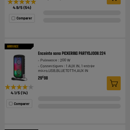
★★★★★
★★★★★
4.9
/5
(
54
)
Comparer
ARRIVAGE
Enceinte sono PICKERING PARTYDJOON 224
Puissance : 200 W
Connectiques : 1 AUX IN, 1 entrée
micro,USB,BLUETOTTH,AUX IN
€
29
98
★★★★★
★★★★★
4.1
/5
(
14
)
Comparer