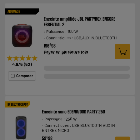
ARRIVAGE
Enceinte amplifiée JBL PARTYBOX ENCORE
ESSENTIAL 2
Puissance : 100 W
Connectiques : USB,AUX IN,BLUETOOTH
€
196
98
Payer en
plusieurs fois
★★★★★
★★★★★
4.9
/5
(
52
)
Comparer
BY ELECTRODEPOT
Enceinte sono EDENWOOD PARTY 250
Puissance : 250 W
Connectiques : USB BLUETOOTH AUX IN
ENTREE MICRO
€
59
98