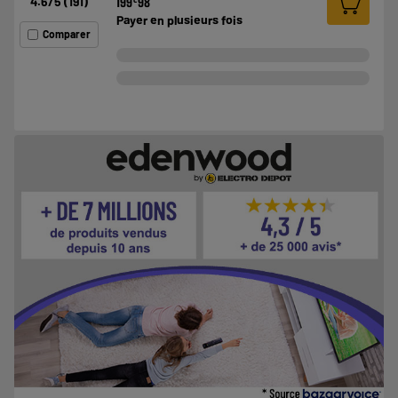
4.6
/5
(
191
)
199
98
Payer en
plusieurs fois
Comparer