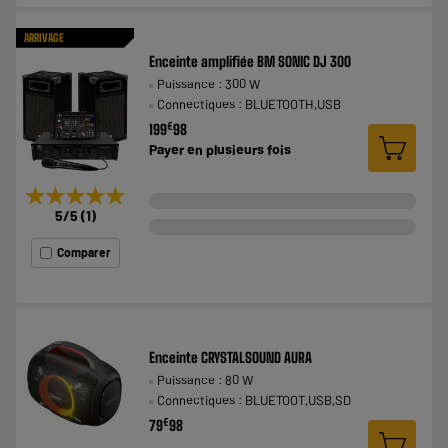
ARRIVAGE
Enceinte amplifiée BM SONIC DJ 300
Puissance : 300 W
Connectiques : BLUETOOTH,USB
€
199
98
Payer en
plusieurs fois
★★★★★
★★★★★
5
/5
(
1
)
Comparer
Enceinte CRYSTALSOUND AURA
Puissance : 80 W
Connectiques : BLUETOOT,USB,SD
€
79
98