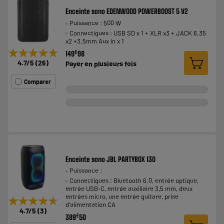
Enceinte sono EDENWOOD POWERBOOST 5 V2
Puissance : 500 W
Connectiques : USB SD x 1 + XLR x3 + JACK 6.35
x2 +3.5mm Aux in x 1
★★★★★
★★★★★
€
149
98
4.7
/5
(
26
)
Payer en
plusieurs fois
Comparer
Enceinte sono JBL PARTYBOX 130
Puissance :
Connectiques : Bluetooth 6.0, entrée optique,
entrée USB-C, entrée auxiliaire 3,5 mm, deux
entrées micro, une entrée guitare, prise
★★★★★
★★★★★
d'alimentation CA
4.7
/5
(
3
)
€
389
50