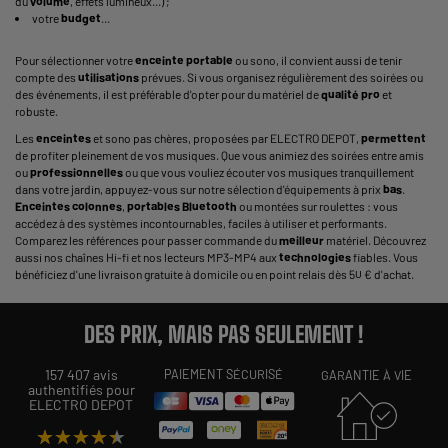
du
volume
, effets lumineux...) ;
votre
budget
...
Pour sélectionner votre
enceinte
portable
ou sono, il convient aussi de tenir
compte des
utilisations
prévues. Si vous organisez régulièrement des soirées ou
des événements, il est préférable d'opter pour du matériel de
qualité
pro
et
robuste.
Les
enceintes
et sono pas chères, proposées par ELECTRO DEPOT,
permettent
de profiter pleinement de vos musiques. Que vous animiez des soirées entre amis
ou
professionnelles
ou que vous vouliez écouter vos musiques tranquillement
dans votre jardin, appuyez-vous sur notre sélection d'équipements à prix
bas
.
Enceintes
colonnes
,
portables
Bluetooth
ou montées sur roulettes : vous
accédez à des systèmes incontournables, faciles à utiliser et performants.
Comparez les références pour passer commande du
meilleur
matériel. Découvrez
aussi nos chaînes Hi-fi et nos lecteurs MP3-MP4 aux
technologies
fiables. Vous
bénéficiez d'une livraison gratuite à domicile ou en point relais dès 50 € d'achat.
DES PRIX, MAIS PAS SEULEMENT !
157 407 avis
PAIEMENT SÉCURISÉ
GARANTIE À VIE
authentifiés pour
ELECTRO DEPOT
★★★★★
★★★★★