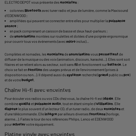
ELECTRO DEPOT vous présente des
enceintes
:
colonnes
Bluetooth
avec tuner radio et jeux de lumière, comme la Maxisound
d'EDENWOOD ;
amplifiées qui peuvent se connecter entre elles pour multiplier la
puissance
sonore
;
en pack comprenant un caisson de basse et deux haut-parleurs ;
de
sonorisation
montées sur roulettes et dotées d'une poignée ergonomique
pour couvrir tous vos événements (avec
micro
inclus)...
Complètes et nomades, les
enceintes
de
sonorisation
vous
permettent
de
diffuser de la musique ou des voix (animation, discours, karaoké...). Elles sont soit
filaires et se relient alors au secteur, soit sans
fil
et fonctionnent sur
batterie
. Le
choix se fait en
fonction
des usages prévus et de l'environnement (prises à
disposition ou non...). Il dépend aussi du
système
recherché (
grand
public ou
pro
)
et de votre
budget
.
Chaîne Hi-fi avec enceintes
Pour écouter vos radios ou vos CDs chez vous, la chaîne Hi-fi est
idéale
. Elle
combine
qualité
et
puissance
audio
, tout en étant simple d'
utilisation
. Elle
dispose
le plus souvent d'un lecteur CD, d'un tuner radio, de deux
enceintes
et
d'une télécommande. Elle
intègre
par ailleurs diverses
fonctions
(horloge,
alarme...). Faites le tour de nos références Philips, Lenco et EDENWOOD
pour
acheter
votre équipement.
Platine vinyle avec enceintes