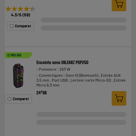
★★★★★
★★★★★
4.3
/5
(
59
)
Comparer
LE PRIX BAS
Enceinte sono ON.EARZ PSP250
Puissance : 250 W
Connectiques : Sans fil (Bluetooth) , Entrée AUX
3,5 mm , Port USB , Lecteur carte Micro-SD , Entrée
Micro 6,3 mm
€
24
98
Comparer