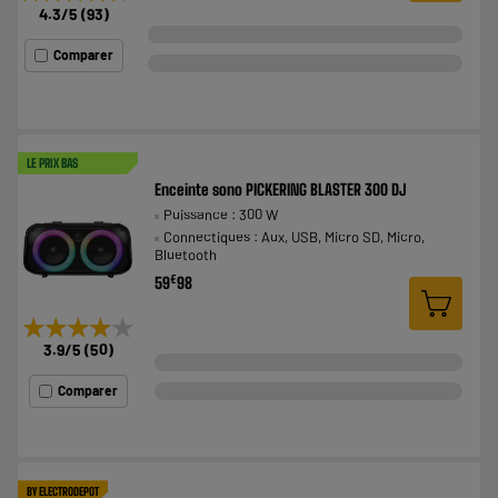
4.3
/5
(
93
)
Comparer
LE PRIX BAS
Enceinte sono PICKERING BLASTER 300 DJ
Puissance : 300 W
Connectiques : Aux, USB, Micro SD, Micro,
Bluetooth
€
59
98
★★★★★
★★★★★
3.9
/5
(
50
)
Comparer
BY ELECTRODEPOT