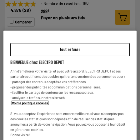
★★★★★
★★★★★
Nombre de recettes : 150
4.8
/5
(
28
)
€
299
Payer en
plusieurs fois
Comparer
Tout refuser
BIENVENUE chez ELECTRO DEPOT
Afin d'améliorer votre visite, et avec votre accord, ELECTRO DEPOT et ses
partenaires utilisent des cookies qui traitent vos données personnelles pour :
Cuve supplémentaire cookeo anti-adhésive XA60
- partager des contenus adaptés à vos préférences,
MOULINEX
- proposer des publicités et communications personnalisées,
Type : cuve pour cookéo
- faciliter le partage de contenu sur les réseaux sociaux,
Nombre de personnes : 6
- analyser le trafic sur notre site web.
★★★★★
★★★★★
Nombre de recettes : 0
Voir la politique cookies
.
4.9
/5
(
430
)
€
34
50
Si vous acceptez, l'expérience sera encore meilleure, si vous n'acceptez pas,
des cookies statistiques sont déposés afin de réaliser des statistiques
Comparer
anonymes à partir de votre navigation. Vous pouvez vous opposer à leur dépôt
en gérant vos cookies.
Bonne visite!