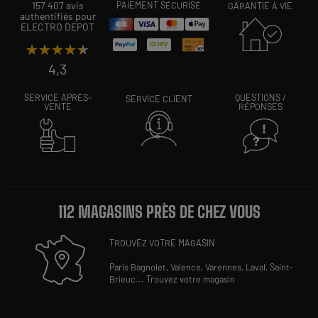
157 407 avis
PAIEMENT SÉCURISÉ
GARANTIE À VIE
authentifiés pour
ELECTRO DEPOT
★★★★★
★★★★★
4,3
SERVICE APRÈS-
QUESTIONS /
SERVICE CLIENT
VENTE
RÉPONSES
112 MAGASINS PRÈS DE CHEZ VOUS
TROUVEZ VOTRE MAGASIN
Paris Bagnolet,
Valence,
Varennes,
Laval,
Saint-
Brieuc
...
Trouvez votre magasin