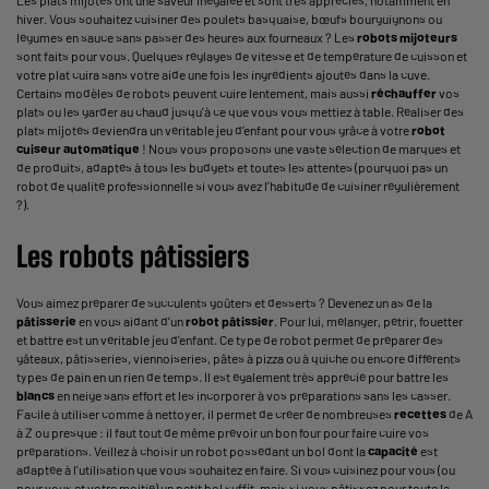
hiver. Vous souhaitez cuisiner des poulets basquaise, bœufs bourguignons ou
légumes en sauce sans passer des heures aux fourneaux ? Les
robots mijoteurs
sont faits pour vous. Quelques réglages de vitesse et de température de cuisson et
votre plat cuira sans votre aide une fois les ingrédients ajoutés dans la cuve.
Certains modèles de robots peuvent cuire lentement, mais aussi
réchauffer
vos
plats ou les garder au chaud jusqu’à ce que vous vous mettiez à table. Réaliser des
plats mijotés deviendra un véritable jeu d’enfant pour vous grâce à votre
robot
cuiseur automatique
! Nous vous proposons une vaste sélection de marques et
de produits, adaptés à tous les budgets et toutes les attentes (pourquoi pas un
robot de qualité professionnelle si vous avez l’habitude de cuisiner régulièrement
?).
Les robots pâtissiers
Vous aimez préparer de succulents goûters et desserts ? Devenez un as de la
pâtisserie
en vous aidant d’un
robot pâtissier
. Pour lui, mélanger, pétrir, fouetter
et battre est un véritable jeu d’enfant. Ce type de robot permet de préparer des
gâteaux, pâtisseries, viennoiseries, pâtes à pizza ou à quiche ou encore différents
types de pain en un rien de temps. Il est également très apprécié pour battre les
blancs
en neige sans effort et les incorporer à vos préparations sans les casser.
Facile à utiliser comme à nettoyer, il permet de créer de nombreuses
recettes
de A
à Z ou presque : il faut tout de même prévoir un bon four pour faire cuire vos
préparations. Veillez à choisir un robot possédant un bol dont la
capacité
est
adaptée à l’utilisation que vous souhaitez en faire. Si vous cuisinez pour vous (ou
pour vous et votre moitié) un petit bol suffit, mais si vous pâtissez pour toute la