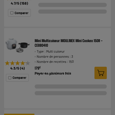
4.7
/5
(
158
)
Comparer
Mini Multicuiseur MOULINEX Mini Cookeo 150R -
CE880410
Type : Multi cuiseur
Nombre de personnes : 3
Nombre de recettes : 150
★★★★★
★★★★★
€
179
4.3
/5
(
4
)
Payer en
plusieurs fois
Comparer