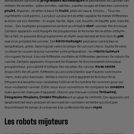
nombreuses options et
programmes automatiques
et permettent de cuisiner des
milliers de recettes : pâtes brisées, sablées, viandes rouges et blanches comme le
poulet,
légumes, recettes à base de
fruits
, plats en sauce, fritures… Tous les
ingrédients sont permis. Le robot cuiseur est en effet capable de mener différentes
actions sur vos denrées : il coupe, hache, râpe, cuit, bouillit, réchauffe, pile, tranche,
mixe… Ses multiples programmes en font un véritable
chef
cuisinier électronique.
Certains appareils sont équipés de programmes et de livres de recettes intégrés.
De ce fait, ils peuvent être programmés et réglés exactement en fonction du
plat
que vous projetez de cuisiner. Cet
électroménager
peut ainsi cuire à basse
température, griller, faire mijoter selon le temps de cuisson choisi. Inutile de venir
soulever le couvercle pour surveiller votre préparation : les
robots cuiseurs
s’occupent de tout. Il existe différents modèles et différentes gammes de robots de
cuisine. Certains appareils disposent de dizaines de fonctionnalités (minuteur,
programmeur, possibilité d’intégrer des recettes de cuisine,
écran tactile
,
dispositifs de sécurité, différents accessoires) tandis que d’autres sont moins
chers, mais plus basiques. Veillez à choisir votre appareil en fonction de la
fréquence à laquelle vous souhaitez l’utiliser et du nombre de convives pour qui
vous souhaitez cuisiner. Enfin, nous vous conseillons de comparer les
modèles
,
mais aussi les marques d’appareil. Choisir une marque comme
Techwood,
Companion Moulinex, Cookeo Moulinex
est un gage de sérénité. Ces appareils ont
largement fait leurs preuves et ravissent les cuisiniers en herbe qui n’ont pas
énormément de temps à consacrer à la confection de leurs
repas
.
Les robots mijoteurs
Les plats mijotés ont une saveur inégalée et sont très appréciés, notamment en