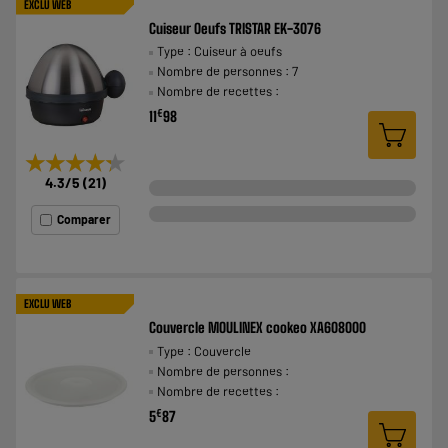
EXCLU WEB
Cuiseur Oeufs TRISTAR EK-3076
Type : Cuiseur à oeufs
Nombre de personnes : 7
Nombre de recettes :
€
11
98
★★★★★
★★★★★
4.3
/5
(
21
)
Comparer
EXCLU WEB
Couvercle MOULINEX cookeo XA608000
Type : Couvercle
Nombre de personnes :
Nombre de recettes :
€
5
87