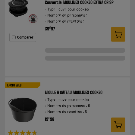
Couvercle MOULINEX COOKEO EXTRA CRISP
Type : cuve pour cookéo
Nombre de personnes :
Nombre de recettes :
€
39
97
Comparer
EXCLU WEB
MOULE À GÂTEAU MOULINEX COOKEO
Type : cuve pour cookéo
Nombre de personnes : 6
Nombre de recettes : 0
€
19
98
★★★★★
★★★★★