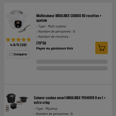
Multicuiseur MOULINEX COOKEO 80 recettes +
spatule
Type : Multi cuiseur
Nombre de personnes : 6
Nombre de recettes :
★★★★★
★★★★★
€
179
50
4.8
/5
(
29
)
Payer en
plusieurs fois
Comparer
Cuiseur cookeo smart MOULINEX YY5491FB 9 en 1 +
extra crisp
Type : Mijoteur
Nombre de personnes : 6