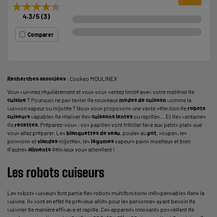
★★★★★
★★★★★
4.3
/5
(
3
)
Comparer
Recherches associées
:
Cookeo MOULINEX
Vous cuisinez régulièrement et vous vous sentez limité avec votre matériel de
cuisine
? Pourquoi ne pas tester de nouveaux
modes de cuisson
comme la
cuisson vapeur ou mijotée ? Nous vous proposons une vaste sélection de
robots
cuiseurs
capables de réaliser des
cuissons lentes
ou rapides… Et des centaines
de
recettes
. Préparez-vous : vos papilles vont frétiller face aux petits plats que
vous allez préparer. Les
blanquettes de veau
, poules au
pot
, soupes, les
poissons et
viandes
mijotées, les
légumes
vapeurs pains moelleux et bien
d’autres
aliments
délicieux vous attendent !
Les robots cuiseurs
Les robots cuiseurs font partie des
robots multifonctions
indispensables dans la
cuisine. Ils sont en effet de précieux alliés pour les personnes ayant besoin de
cuisiner de manière efficace et rapide. Ces appareils innovants possèdent de