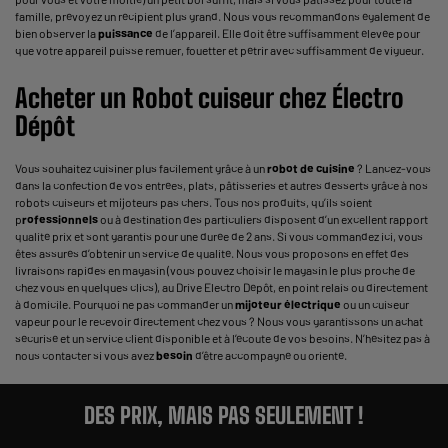
famille, prévoyez un récipient plus grand. Nous vous recommandons également de
bien observer la
puissance
de l’appareil. Elle doit être suffisamment élevée pour
que votre appareil puisse remuer, fouetter et pétrir avec suffisamment de vigueur.
Acheter un Robot cuiseur chez Électro
Dépôt
Vous souhaitez cuisiner plus facilement grâce à un
robot de cuisine
? Lancez-vous
dans la confection de vos entrées, plats, pâtisseries et autres desserts grâce à nos
robots cuiseurs et mijoteurs pas chers. Tous nos produits, qu’ils soient
p
rofessionnels
ou à destination des particuliers disposent d’un excellent rapport
qualité prix et sont garantis pour une durée de 2 ans. Si vous commandez ici, vous
êtes assurés d’obtenir un service de qualité. Nous vous proposons en effet des
livraisons rapides en magasin (vous pouvez choisir le magasin le plus proche de
chez vous en quelques clics), au Drive Electro Dépôt, en point relais ou directement
à domicile. Pourquoi ne pas commander un
mijoteur électrique
ou un cuiseur
vapeur pour le recevoir directement chez vous ? Nous vous garantissons un achat
sécurisé et un service client disponible et à l’écoute de vos besoins. N’hésitez pas à
nous contacter si vous avez
besoin
d’être accompagné ou orienté.
DES PRIX, MAIS PAS SEULEMENT !