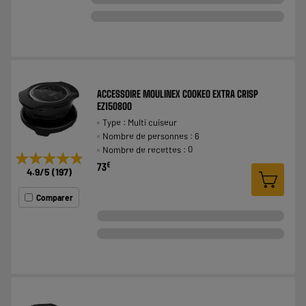
ACCESSOIRE MOULINEX COOKEO EXTRA CRISP
EZ150800
Type : Multi cuiseur
Nombre de personnes : 6
Nombre de recettes : 0
★★★★★
★★★★★
€
73
4.9
/5
(
197
)
Comparer