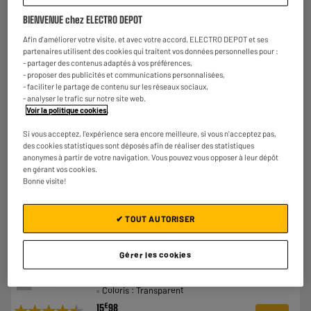
BIENVENUE chez ELECTRO DEPOT
Comparer
Afin d'améliorer votre visite, et avec votre accord, ELECTRO DEPOT et ses
partenaires utilisent des cookies qui traitent vos données personnelles pour :
- partager des contenus adaptés à vos préférences,
- proposer des publicités et communications personnalisées,
- faciliter le partage de contenu sur les réseaux sociaux,
- analyser le trafic sur notre site web.
Voir la politique cookies
.
Si vous acceptez, l'expérience sera encore meilleure, si vous n'acceptez pas,
des cookies statistiques sont déposés afin de réaliser des statistiques
anonymes à partir de votre navigation. Vous pouvez vous opposer à leur dépôt
en gérant vos cookies.
Bonne visite!
✔ TOUT AUTORISER
Pack Film de Protection TREMPE + Coque WE
Gérer les cookies
iPhone 14
Type de produit : Pack Coque + Verre trempé
Coloris : Transparent
€
★★★★★
★★★★★
15
98