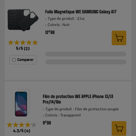
Folio Magnétique WE SAMSUNG Galaxy A17
Type de produit : Etui
Coloris : Noir
€
12
98
★★★★★
★★★★★
5
/5
(
2
)
Comparer
Film de protection WE APPLE iPhone 13/13
Pro/14/16e
Type de produit : Film de protection souple
Coloris : Transparent
€
9
98
★★★★★
★★★★★
4.3
/5
(
4
)