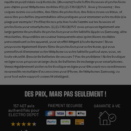
rapide en point relais ou à domicile. Découvrez toute l'offre Housses et protections
pas chères pour téléphones mobiles d'ELECTRO DEPOT. Vous y trouverez : des
coques noires ou colorées, des films de protection, des folios roses ou bleus, et
aussi des pochettes imperméables ultra pratiques pour emmener votre mobile à la
plage par exemple ! Profitez de nos prix bas toute l'année sur les housses et
protections pour smartphones. ELECTRO DEPOT vous propose également une
large gamme de produits de protection pour votre tablette Apple ou Samsung, ultra
résistantes, disponibles en couleur transparente ainsi qu’en divers modèles
personnalisant votre appareil, pour un effet élégant à toute épreuve ! Nous
proposons également divers films de protection pour votre écran, qui vous
permettront d’emmener votre téléphone ou votre tablette partout avec vous, en
toute sécurité. Besoin de batteries de secours ? Pas de problème ! Notre boutique
en ligne vous propose un large choix de batteries de rechange pour smartphones.
Venez régulièrement visiter notre boutique en ligne pour découvrir nos nombreuses
nouveautés en matière d’accessoires pour IPhone, de téléphones Samsung, ou
pour tout autre support connecté intelligent.
DES PRIX, MAIS PAS SEULEMENT !
157 407 avis
PAIEMENT SÉCURISÉ
GARANTIE À VIE
authentifiés pour
ELECTRO DEPOT
★★★★★
★★★★★