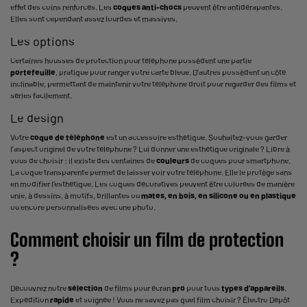
effet des coins renforcés. Les
coques anti-chocs
peuvent être antidérapantes.
Elles sont cependant assez lourdes et massives.
Les options
Certaines housses de protection pour téléphone possèdent une partie
portefeuille
, pratique pour ranger votre carte bleue. D’autres possèdent un côté
inclinable, permettant de maintenir votre téléphone droit pour regarder des films et
séries facilement.
Le design
Votre
coque de téléphone
est un accessoire esthétique. Souhaitez-vous garder
l’aspect originel de votre téléphone ? Lui donner une esthétique originale ? Libre à
vous de choisir : il existe des centaines de
couleurs
de coques pour
smartphone
.
La coque transparente permet de laisser voir votre téléphone. Elle le protège sans
en modifier l’esthétique. Les coques décoratives peuvent être colorées de manière
unie, à dessins, à motifs, brillantes ou
mates, en bois, en silicone ou en plastique
ou encore personnalisées avec une photo.
Comment choisir un film de protection
?
Découvrez notre
sélection
de films pour écran
pro
pour tous
types d’appareils
.
Expédition
rapide
et soignée ! Vous ne savez pas quel film choisir ? Électro Dépôt