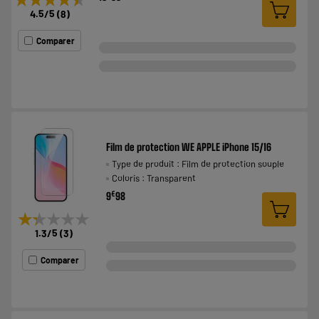
4.5
/5
(
8
)
Comparer
Film de protection WE APPLE iPhone 15/16
Type de produit : Film de protection souple
Coloris : Transparent
€
9
98
★★★★★
★★★★★
1.3
/5
(
3
)
Comparer