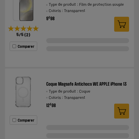
Type de produit : Film de protection souple
Coloris : Transparent
€
9
98
★★★★★
★★★★★
5
/5
(
2
)
Comparer
Coque Magsafe Antichocs WE APPLE iPhone 13
Type de produit : Coque
Coloris : Transparent
€
12
98
Comparer