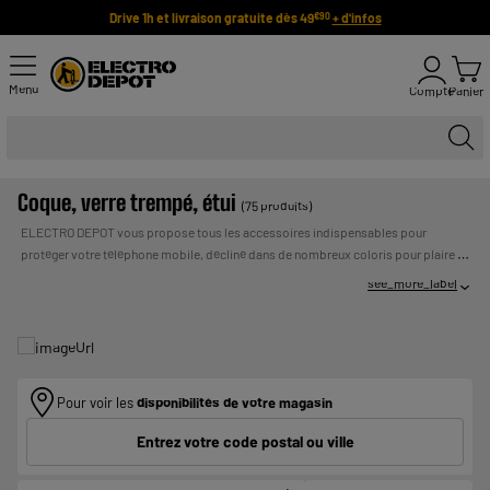
Drive 1h et livraison gratuite dès 49
+ d'infos
€90
Menu
Compte
Panier
Coque, verre trempé, étui
(75 produits)
ELECTRO DEPOT vous propose tous les accessoires indispensables pour
protéger votre téléphone mobile, décliné dans de nombreux coloris pour plaire à
tous les goûts et exigences : coque, étui, housse, film de protection, etc. Nos
see_more_label
modèles de housses et protections mobiles pas chères sont compatibles avec
de nombreux téléphones toutes marques (Apple, Samsung, …) et d’un grand
nombre de modèles (Samsung Galaxy, Iphone récents, Huawei). Profitez de nos
nombreux arrivages de protection smartphone à prix bas toute l'année !
Payer en
UN CREDIT VOUS ENGAGE ET DOIT ETRE
plusieurs fois :
Pour voir les
disponibilités de votre magasin
REMBOURSE. VERIFIEZ VOS CAPACITES DE
REMBOURSEMENT AVANT DE VOUS ENGAGER.
Entrez votre code postal ou ville