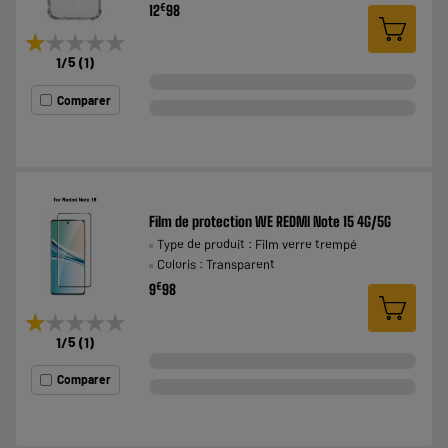
€
12
98
★★★★★
★★★★★
1
/5
(
1
)
Comparer
Film de protection WE REDMI Note 15 4G/5G
Type de produit : Film verre trempé
Coloris : Transparent
€
9
98
★★★★★
★★★★★
1
/5
(
1
)
Comparer