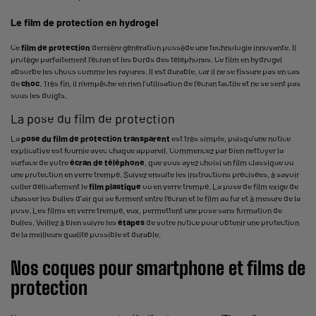
Le film de protection en hydrogel
Ce
film de protection
dernière génération possède une technologie innovante. Il
protège parfaitement l’écran et les bords des téléphones. Ce film en hydrogel
absorbe les chocs comme les rayures. Il est durable, car il ne se fissure pas en cas
de
choc
. Très fin, il n’empêche en rien l’utilisation de l’écran tactile et ne se sent pas
sous les doigts.
La pose du film de protection
La
pose du film de protection transparent
est très simple, puisqu’une notice
explicative est fournie avec chaque appareil. Commencez par bien nettoyer la
surface de votre
écran de téléphone
, que vous ayez choisi un film classique ou
une protection en verre trempé. Suivez ensuite les instructions précisées, à savoir
coller délicatement le
film plastique
ou en verre trempé. La pose de film exige de
chasser les bulles d’air qui se forment entre l’écran et le film au fur et à mesure de la
pose. Les films en verre trempé, eux, permettent une pose sans formation de
bulles. Veillez à bien suivre les
étapes
de votre notice pour obtenir une protection
de la meilleure qualité possible et durable.
Nos coques pour smartphone et films de
protection