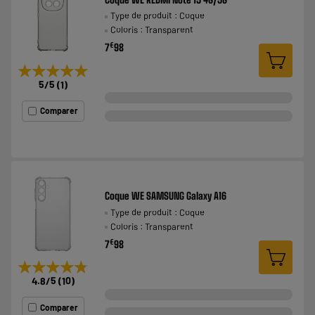
Type de produit : Coque
Coloris : Transparent
€
7
98
★★★★★
★★★★★
5
/5
(
1
)
Comparer
Coque WE SAMSUNG Galaxy A16
Type de produit : Coque
Coloris : Transparent
€
7
98
★★★★★
★★★★★
4.8
/5
(
10
)
Comparer