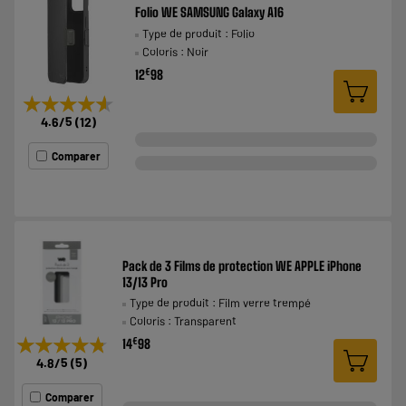
Folio WE SAMSUNG Galaxy A16
Type de produit : Folio
Coloris : Noir
€
12
98
★★★★★
★★★★★
4.6
/5
(
12
)
Comparer
Pack de 3 Films de protection WE APPLE iPhone
13/13 Pro
Type de produit : Film verre trempé
Coloris : Transparent
★★★★★
★★★★★
€
14
98
4.8
/5
(
5
)
Comparer