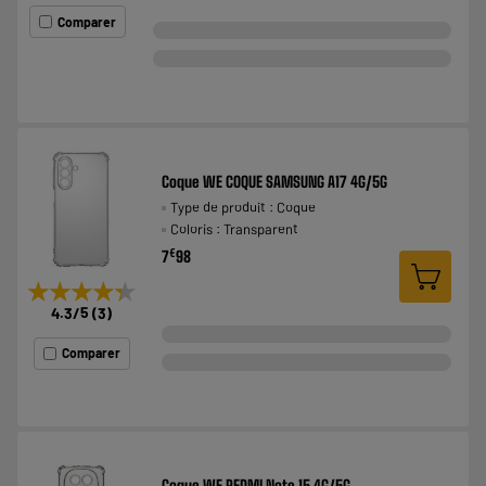
Comparer
Coque WE COQUE SAMSUNG A17 4G/5G
Type de produit : Coque
Coloris : Transparent
€
7
98
★★★★★
★★★★★
4.3
/5
(
3
)
Comparer
Coque WE REDMI Note 15 4G/5G