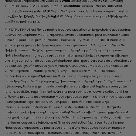
Nous vous proposons une vaste
sélection
de coques pour
iPhone
, Samsung,
Xiaomi et Huaweï. Vous souhaitez faire un
cadeau
ou vous offrir une
nouvelle
coque ? Découvrez notre
liste
de produits pas chers. Acheter une coque ou un film
chez Électro Dépôt, c’est la
garantie
d’obtenir des
accessoires pour téléphone
de
qualité au meilleur prix.
ELECTRO DEPOT est fier de mettre à votre disposition un large choix d’accessoires
pour votre téléphone mobile, rigoureusement sélectionnés pour leur haute qualité
ainsi que pour leurs prix abordables. Que vous soyez un adepte de l’IPhone, que
vous ne jurez que par les Samsung ou encore que vous préfériez les modèles de
Nokia, Huawei ou de Wiko, nous avons forcément le produit parfait pour vous.
Notre boutique en ligne vous propose ainsi un grand choix de coques en silicones,
une large collection de coques de téléphone, ainsi que divers étuis de protection de
couleur design, afin de vous garantir une protection optimale et personnalisée de
votre téléphone portable, Iphone, Galaxy ou tout autre modèle. Que vous
recherchez une coque d'Iphone, un étuis pour Samsung Galaxy ou encore une
collection de protections en verre... Nous avons forcément le produit qu'il vous faut
! Découvrez toute une gamme de produits personnalisant et tendance pour votre
Iphone, et visitez régulièrement notre site pour voir notre nouvelle collection ! Les
différents produits de protection mobile proposés par ELECTRO DEPOT disposent
d’une garantie légale de deux ans, en plus de bénéficier de toute la qualité
nécessaire à une protection efficace de votre mobile. Notre équipe d’experts
professionnels choisissent chaque produit de notre collection avec minutie, c’est
pourquoi nos gammes sont courtes. Cette méthode nous permet de vous offrir les
meilleures coques de téléphone et films de protection à prix bas, toute l’année.
Nous vous proposons de plus la possibilité d’une réception directe en magasin
sous une heure max après la commande de votre achat, ainsi qu’une livraison