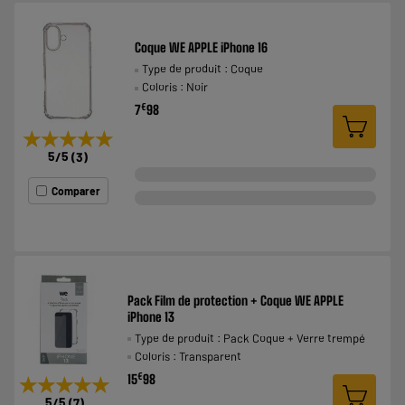
Coque WE APPLE iPhone 16
Type de produit : Coque
Coloris : Noir
€
7
98
★★★★★
★★★★★
5
/5
(
3
)
Comparer
Pack Film de protection + Coque WE APPLE
iPhone 13
Type de produit : Pack Coque + Verre trempé
Coloris : Transparent
€
15
98
★★★★★
★★★★★
5
/5
(
7
)