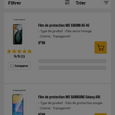
Filtrer
Trier
Film de protection WE XIAOMI A5 4G
Type de produit : Film verre trempé
Coloris : Transparent
€
9
98
★★★★★
★★★★★
5
/5
(
1
)
Comparer
Film de protection WE SAMSUNG Galaxy A16
Type de produit : Film de protection souple
Coloris : Transparent
€
9
98