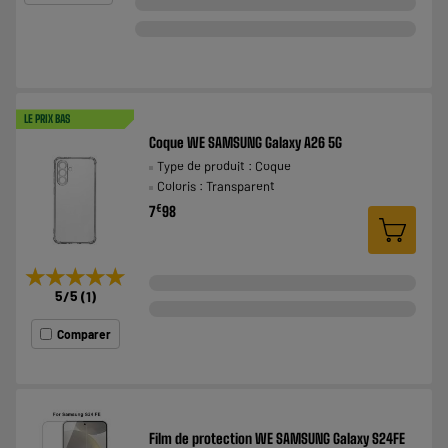
LE PRIX BAS
Coque WE SAMSUNG Galaxy A26 5G
Type de produit : Coque
Coloris : Transparent
€
7
98
★★★★★
★★★★★
5
/5
(
1
)
Comparer
Film de protection WE SAMSUNG Galaxy S24FE