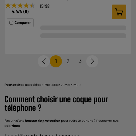
★★★★★
★★★★★
€
15
98
4.4
/5
(
9
)
Comparer
1
2
3
Recherches associées
:
Protection verre trempé
Comment choisir une coque pour
téléphone ?
Besoin d’une
housse de protection
pour votre téléphone ? Découvrez nos
solutions
.
Les différents types de coques