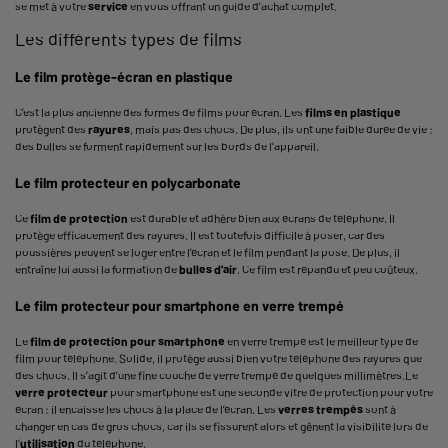
se met à votre
service
en vous offrant un guide d’achat complet.
Les différents types de films
Le film protège-écran en plastique
C’est la plus ancienne des formes de films pour écran. Les
films en plastique
protègent des
rayures
, mais pas des chocs. De plus, ils ont une faible durée de vie :
des bulles se forment rapidement sur les bords de l’appareil.
Le film protecteur en polycarbonate
Ce
film de protection
est durable et adhère bien aux écrans de téléphone. Il
protège efficacement des rayures. Il est toutefois difficile à poser, car des
poussières peuvent se loger entre l’écran et le film pendant la pose. De plus, il
entraîne lui aussi la formation de
bulles d’air
. Ce film est répandu et peu coûteux.
Le film protecteur pour smartphone en verre trempé
Le
film de protection pour smartphone
en verre trempé est le meilleur type de
film pour téléphone. Solide, il protège aussi bien votre téléphone des rayures que
des chocs. Il s’agit d’une fine couche de verre trempé de quelques millimètres.Le
verre protecteur
pour smartphone est une seconde vitre de protection pour votre
écran : il encaisse les chocs à la place de l’écran. Les
verres trempés
sont à
changer en cas de gros chocs, car ils se fissurent alors et gênent la visibilité lors de
l’
utilisation
du téléphone.