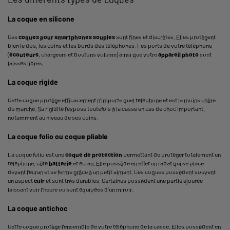
La coque en silicone
Ces
coques pour smartphones souples
sont fines et discrètes. Elles protègent
bien le dos, les coins et les bords des téléphones. Les ports de votre téléphone
(
écouteurs
, chargeurs et boutons volume) ainsi que votre
appareil photo
sont
laissés libres.
La coque rigide
Cette coque protège efficacement n’importe quel téléphone et est la moins chère
du marché. Sa rigidité l’expose toutefois à la casse en cas de choc important,
notamment au niveau de ses coins.
La coque folio ou coque pliable
La coque folio est une
coque de protection
permettant de protéger totalement un
téléphone, côté
batterie
et écran. Elle possède en effet un rabat qui se place
devant l’écran et se ferme grâce à un petit aimant. Ces coques possèdent souvent
un aspect
cuir
et sont très durables. Certaines possèdent une partie ajourée
laissant voir l’heure ou sont équipées d’un miroir.
La coque antichoc
Cette coque protège l’ensemble de votre téléphone de la casse. Elles possèdent en