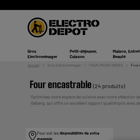
Gros
Petit-déjeuner,
Maison, Entret
Electroménager
Cuisson
Beauté
Accueil
Gros
Electroménager
FOUR, MICRO-ONDES
Four 
Four encastrable
(24 produits)
Optimisez votre espace de cuisine avec notre sélection de
Valberg, qui offre un excellent rapport qualité/prix avec
UN CREDIT
rapide disponibles.
Payer en plusieurs fois :
ENGAGER.
Pour voir les
disponibilités de votre
magasin