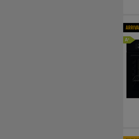
ARRIV
A
+