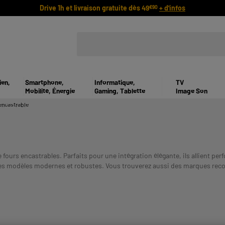
Drive 1h et livraison gratuite dès 49
+ d'infos
€90
ien,
Smartphone,
Informatique,
TV
Mobilité, Énergie
Gaming, Tablette
Image Son
encastrable
 fours encastrables. Parfaits pour une intégration élégante, ils allient 
 des modèles modernes et robustes. Vous trouverez aussi des marques recon
 VOUS ENGAGE ET DOIT ETRE REMBOURSE. VERIFIEZ VOS CAP