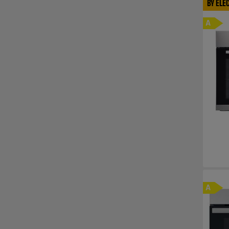
BY ELE
A
A