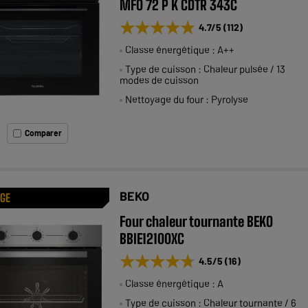
MFO 72 P K CDTR 343C
★★★★★
★★★★★
4.7
/5
(
112
)
Classe énergétique : A++
Type de cuisson : Chaleur pulsée / 13
modes de cuisson
Nettoyage du four : Pyrolyse
Comparer
BEKO
AGE
Four chaleur tournante BEKO
BBIE12100XC
★★★★★
★★★★★
4.5
/5
(
16
)
Classe énergétique : A
Type de cuisson : Chaleur tournante / 6