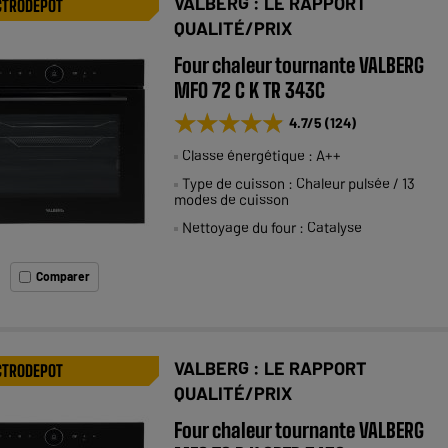
VALBERG : LE RAPPORT
CTRODEPOT
QUALITÉ/PRIX
Four chaleur tournante VALBERG
MFO 72 C K TR 343C
★★★★★
★★★★★
4.7
/5
(
124
)
Classe énergétique : A++
Type de cuisson : Chaleur pulsée / 13
modes de cuisson
Nettoyage du four : Catalyse
Comparer
VALBERG : LE RAPPORT
CTRODEPOT
QUALITÉ/PRIX
Four chaleur tournante VALBERG