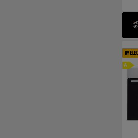
BY ELE
A