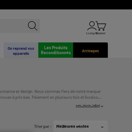
Compte
Panier
Les Produits
On reprend vos
Arrivages
Reconditionnés
appareils
performance et design. Nous sommes fiers de notre marque
nues à prix bas. Paiement en plusieurs fois et livraison
ACITES DE REMBOURSEMENT AVANT DE VOUS
see_more_label
Trier par
:
Meilleures ventes