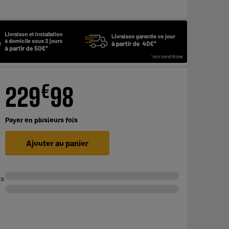
€
229
98
Payer en
plusieurs fois
Ajouter au panier
es