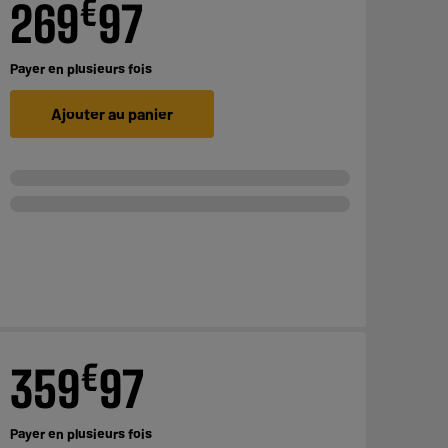
€
269
97
Payer en
plusieurs fois
Ajouter au panier
€
359
97
Payer en
plusieurs fois