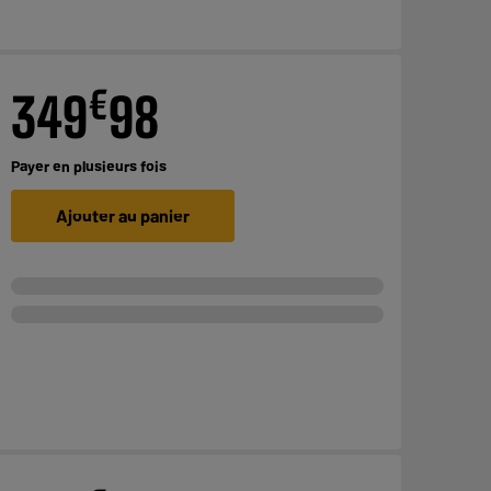
€
349
98
Payer en
plusieurs fois
Ajouter au panier