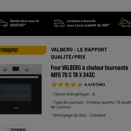
VALBERG : LE RAPPORT
CTRODEPOT
QUALITÉ/PRIX
Four VALBERG à chaleur tournante
MFO 70 C TR X 343C
★★★★★
★★★★★
4.4
/5
(
146
)
Classe énergétique : A
Type de cuisson : Chaleur pulsée / 9 mod
de cuisson
Nettoyage du four : Catalyse
Comparer