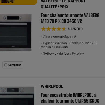
VALBERG : LE RAPPORT
CTRODEPOT
QUALITÉ/PRIX
Four chaleur tournante VALBERG
MFO 70 P X CD 343C V2
★★★★★
★★★★★
4.4
/5
(
111
)
Classe énergétique : A
Type de cuisson : Chaleur pulsée / 10
modes de cuisson
Nettoyage du four : Pyrolyse
Comparer
WHIRLPOOL
Four encastrable WHIRLPOOL à
chaleur tournante OMR551CR0X