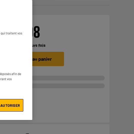
€
199
98
qui traitent vos
Payer en
plusieurs fois
Ajouter au panier
déposés afin de
érant vos
 AUTORISER