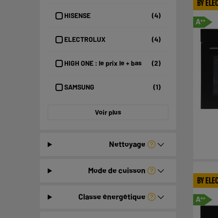
BY ELE
HISENSE
(4)
A
++
ELECTROLUX
(4)
HIGH ONE : le prix le + bas
(2)
SAMSUNG
(1)
Voir plus
Nettoyage
Mode de cuisson
BY ELE
Classe énergétique
A
++