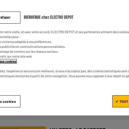
BIENVENUE chez ELECTRO DEPOT
refuser
VALBERG : LE RAPPORT
CTRODEPOT
QUALITÉ/PRIX
rer votre visite, et avec votre accord, ELECTRO DEPOT et ses partenaires utilisent des cookies 
onnelles pour :
Four VALBERG à chaleur tournante
s contenus adaptés à vos préférences,
es publicités et communications personnalisées,
MFO 65 H X 343C
e partage de contenu sur les réseaux sociaux,
trafic sur notre site web.
★★★★★
★★★★★
4.4
/5
(
371
)
tique cookies
.
Classe énergétique : A
tez, l'expérience sera encore meilleure, si vous n'acceptez pas, des cookies statistiques sont 
Type de cuisson : Chaleur tournante / 8
statistiques anonymes à partir de votre navigation. Vous pouvez vous opposer à leur dépôt en g
modes de cuisson
Nettoyage du four : Hydrolyse
es cookies
✔ TOUT
Comparer