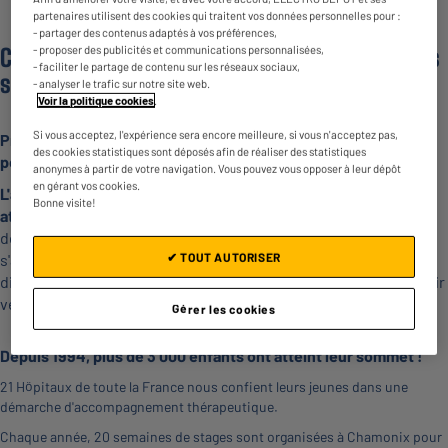
partenaires utilisent des cookies qui traitent vos données personnelles pour :
- partager des contenus adaptés à vos préférences,
Chaque année en France, plus de 1 500 enfants
- proposer des publicités et communications personnalisées,
- faciliter le partage de contenu sur les réseaux sociaux,
sont touchés par le cancer.
- analyser le trafic sur notre site web.
Voir la politique cookies
.
Si vous acceptez, l'expérience sera encore meilleure, si vous n'acceptez pas,
Près de 75% des enfants porteurs de leucémie ou de cancer
des cookies statistiques sont déposés afin de réaliser des statistiques
peuvent aujourd'hui guérir.
anonymes à partir de votre navigation. Vous pouvez vous opposer à leur dépôt
en gérant vos cookies.
L'association « à Chacun son Everest ! » aide les enfants
Bonne visite!
atteints de cancer ou de leucémie à « guérir mieux »
, grâce à
des stages en montagne et l'ascension de « leur Everest » en
s'appuyant sur la force du parallèle symbolique entre la
✔ TOUT AUTORISER
difficulté de l'ascension d'un sommet et celle du chemin à gravir
vers la guérison.
Gérer les cookies
Depuis 1994, plus de 3 000 enfants ont atteint leur sommet !
21 Hôpitaux de toute la France nous confient leurs jeunes dans une
démarche d'accompagnement thérapeutique.
Chaque année, 20 semaines de stages sont organisées à Chamonix pour