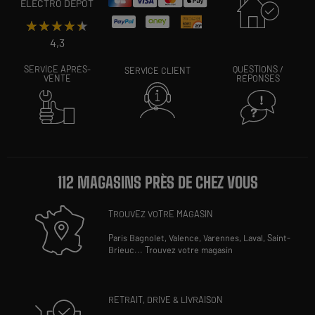
ELECTRO DEPOT
★★★★★
★★★★★
4,3
SERVICE APRÈS-
QUESTIONS /
SERVICE CLIENT
VENTE
RÉPONSES
112 MAGASINS PRÈS DE CHEZ VOUS
TROUVEZ VOTRE MAGASIN
Paris Bagnolet,
Valence,
Varennes,
Laval,
Saint-
Brieuc
...
Trouvez votre magasin
RETRAIT, DRIVE & LIVRAISON