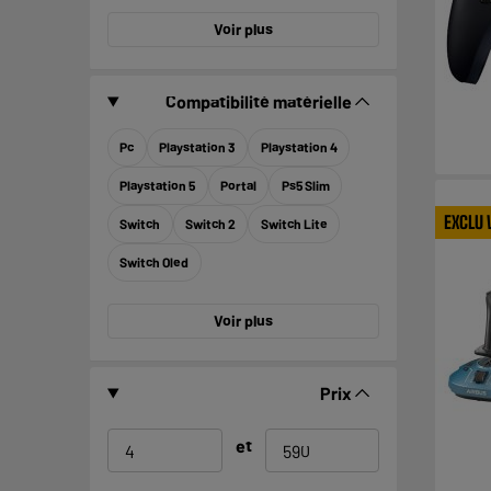
Voir plus
Compatibilité matérielle
Pc
Playstation 3
Playstation 4
Playstation 5
Portal
Ps5 Slim
EXCLU
Switch
Switch 2
Switch Lite
Switch Oled
Voir plus
Prix
et