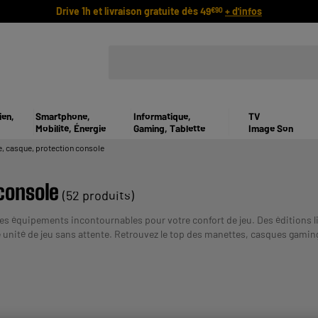
Drive 1h et livraison gratuite dès 49
+ d'infos
€90
ien,
Smartphone,
Informatique,
TV
Mobilité, Énergie
Gaming, Tablette
Image Son
, casque, protection console
console
(52 produits)
 les équipements incontournables pour votre confort de jeu. Des éditions 
 unité de jeu sans attente. Retrouvez le top des manettes, casques gamin
T ETRE REMBOURSE. VERIFIEZ VOS CAPACITES DE REMBOURSE