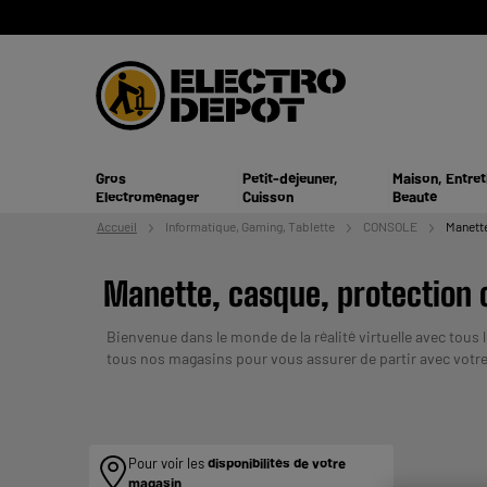
Gros
Petit-déjeuner,
Maison, Entret
Electroménager
Cuisson
Beauté
Accueil
Informatique,
Gaming, Tablette
CONSOLE
Manette
Manette, casque, protection 
Bienvenue dans le monde de la réalité virtuelle avec tous
tous nos magasins pour vous assurer de partir avec votre
UN CREDIT VOUS ENGAGE ET DOI
en plusieurs fois :
Pour voir les
disponibilités de votre
magasin