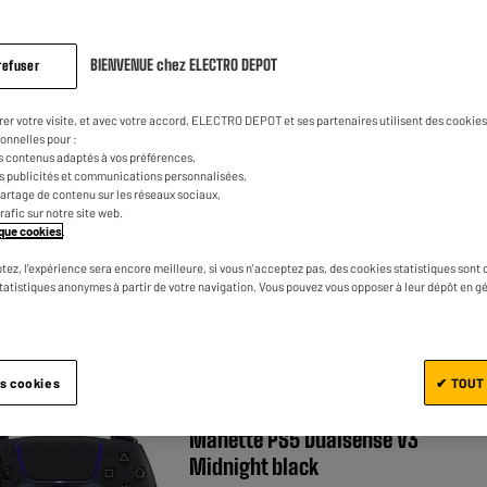
BIENVENUE chez ELECTRO DEPOT
refuser
SUBSONIC
rer votre visite, et avec votre accord, ELECTRO DEPOT et ses partenaires utilisent des cookies 
Manette PS5 SUBSONIC sans fil
onnelles pour :
Noire
s contenus adaptés à vos préférences,
es publicités et communications personnalisées,
★★★★★
★★★★★
1
/5
(
1
)
e partage de contenu sur les réseaux sociaux,
trafic sur notre site web.
Compatibilité : Ps5 Slim,Playstation 5
tique cookies
.
tez, l'expérience sera encore meilleure, si vous n'acceptez pas, des cookies statistiques sont 
statistiques anonymes à partir de votre navigation. Vous pouvez vous opposer à leur dépôt en g
es cookies
✔ TOUT
PS5
Manette PS5 Dualsense V3
Midnight black