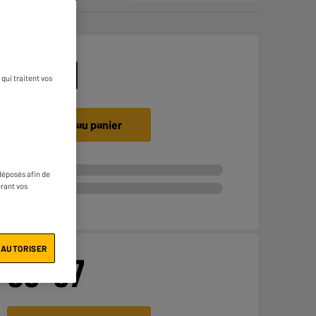
€
34
21
qui traitent vos
Ajouter au panier
déposés afin de
érant vos
 AUTORISER
€
69
97