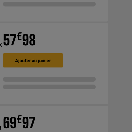
€
57
98
k
Ajouter au panier
€
69
97
e