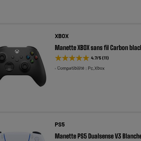
XBOX
Manette XBOX sans fil Carbon blac
★★★★★
★★★★★
4.7
/5
(
11
)
Compatibilité : Pc,Xbox
PS5
Manette PS5 Dualsense V3 Blanch