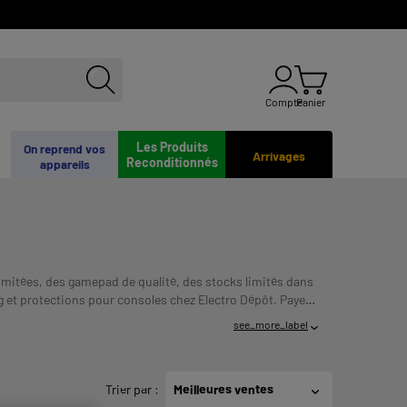
Compte
Panier
Les Produits
On reprend vos
Arrivages
Reconditionnés
appareils
limitées, des gamepad de qualité, des stocks limités dans
g et protections pour consoles chez Electro Dépôt.
Payer
MENT AVANT DE VOUS ENGAGER.
see_more_label
Trier par
:
Meilleures ventes