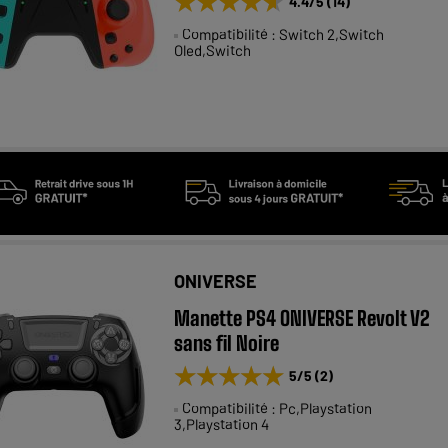
★★★★★
★★★★★
4.4
/5
(
14
)
Compatibilité : Switch 2,Switch
Oled,Switch
ONIVERSE
Manette PS4 ONIVERSE Revolt V2
sans fil Noire
★★★★★
★★★★★
5
/5
(
2
)
Compatibilité : Pc,Playstation
3,Playstation 4