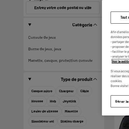
Entrez votre code postal ou ville
Tout 
Catégorie
Afin d'amélio
données pers
Console de jeux
- partager de
- proposer d
Borne de jeux, jeux
- faciliter l
- analyser le 
Manette, casque, protection console
Voir la poli
Si vous accep
réaliser des 
Type de produit
cookies.
Bonne visite!
Casque micro
Chargeur
Câble
Housse
Hub
Joystick
Gérer l
Levier de vitesse
Manette
Simulateur vol
Station charge