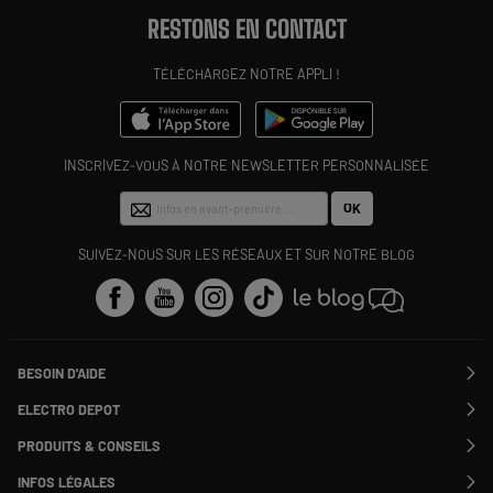
RESTONS EN CONTACT
TÉLÉCHARGEZ NOTRE APPLI !
INSCRIVEZ-VOUS À NOTRE NEWSLETTER PERSONNALISÉE
OK
SUIVEZ-NOUS SUR LES RÉSEAUX ET SUR NOTRE BLOG
BESOIN D'AIDE
Contactez-nous
ELECTRO DEPOT
Suivre ma commande
Modifier ou annuler ma commande
PRODUITS & CONSEILS
SAV
Qui sommes nous ?
Nos marques
Payer en plusieurs fois
INFOS LÉGALES
Rejoignez-nous !
Les avis du site