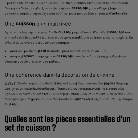
Il permet en effet de couvrir les besoins du quotidien, en facilitant la préparation
des repas de la journée. Une seule poêle ou
casserole
vous oblige à faire la
vaisselle, après chaque déjeuner et dîner, pour ne pas être en panne d'
ustensile
.
Une
cuisson
plus maîtrisée
Avoir sous la main un ensemble de
cuisson
permet aussi d'ajuster l'
ustensile
aux
aliments et à la quantité à préparer, ce qui
garantit
une
cuisson
plus homogène. En
effet, il est préférable d'opter par exemple :
pour une poêle de
petit
diamètre pour cuire deux œufs au plat ;
pour un
faitout
ou une grosse
casserole
pour faire bouillir un grand volume
d'eau en vue de préparer des pâtes...
Une cohérence dans la décoration de cuisine
Enfin, l'idée de l'ensemble de
cuisson
est aussi de proposer des
pièces
dans un
design et un matériau identiques. D'une part, votre espace cuisine s'avère plus
agréable et harmonieux à l'œil. D'autre part, vous pouvez compter sur des récipients
de même qualité (performance de chauffe, facilité d'entretien, durabilité...) à chaque
cuisson
.
Quelles sont les
pièces
essentielles d'un
set
de
cuisson
?