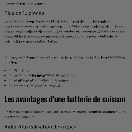
rayures durant le rangement.
Plus de 10 pièces
Les
lots
de
cuisson
de plus de 10
pièces
sont parfaits pour les familles
nombreuses ou les particuliers qui concoctent beaucoup de plats maison. Ils se
composent de
pièces
diverses (poêles,
sauteuse
,
casserole
...) et d'accessoires
compatibles (spatules,
couvercles
,
poignée
...), comme pour la
batterie
de
cuisine 18
pcs
en
inox
Arthur Martin.
Pour gagner du temps dans votre recherche, n'hésitez pas à filtrer les
résultats
en
fonction :
du diamètre ;
du matériau (
acier
inoxydable
,
aluminium
... ;
du
revêtement
(antiadhésif, céramique...) ;
de la couleur (beige,
inox
, rouge...).
Les avantages d'une
batterie
de
cuisson
En réunissant des récipients de tailles complémentaires, le
set
de
cuisson
répond
à différents objectifs.
Aider à la réalisation des repas