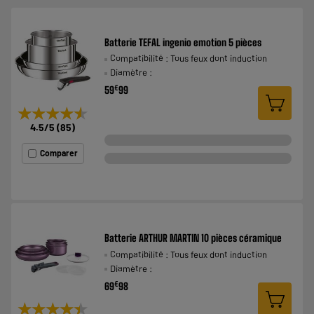
Batterie TEFAL ingenio emotion 5 pièces
Compatibilité : Tous feux dont induction
Diamètre :
€
59
99
★★★★★
★★★★★
4.5
/5
(
85
)
Comparer
Batterie ARTHUR MARTIN 10 pièces céramique
Compatibilité : Tous feux dont induction
Diamètre :
€
69
98
★★★★★
★★★★★