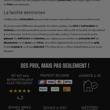
un
four
par exemple.
La facilité d'entretien
Préférez des
ustensiles
qui passent au lave-vaisselle pour vous faciliter la vie.
En proposant différents récipients de tailles variées, les
lots
d'
ustensiles
de
cuisson
sont indispensables pour cuisiner avec efficacité et facilité. Ils répondent
à vos besoins, tout en s'accordant à votre décoration. Faites le tour de notre
gamme
de
batteries
de
cuisson
pas chères pour acheter un
nouveau
set
en
aluminium
ou en
inox
tous
feux
. Vous êtes également à la recherche d'un
wok
,
d'une
crêpière
ou d'une
plancha
? Profitez de nos offres imbattables pour vous
équiper.
DES PRIX, MAIS PAS SEULEMENT !
157 407 avis
PAIEMENT SÉCURISÉ
GARANTIE À VIE
authentifiés pour
ELECTRO DEPOT
★★★★★
★★★★★
4,3
SERVICE APRÈS-
QUESTIONS /
SERVICE CLIENT