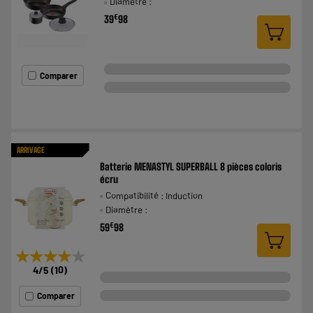
Diamètre :
€
39
98
Comparer
ARRIVAGE
Batterie MENASTYL SUPERBALL 8 pièces coloris
écru
Compatibilité : Induction
Diamètre :
€
59
98
★★★★★
★★★★★
4
/5
(
10
)
Comparer