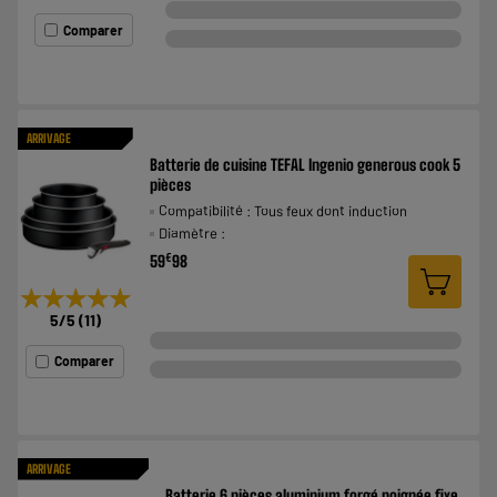
Comparer
ARRIVAGE
Batterie de cuisine TEFAL Ingenio generous cook 5
pièces
Compatibilité : Tous feux dont induction
Diamètre :
€
59
98
★★★★★
★★★★★
5
/5
(
11
)
Comparer
ARRIVAGE
Batterie 6 pièces aluminium forgé poignée fixe