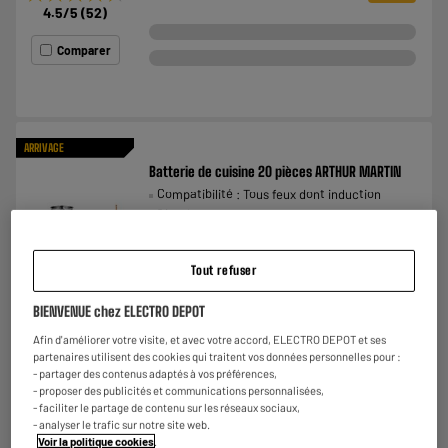
4.5
/5
(
52
)
Comparer
ARRIVAGE
Batterie de cuisine 20 pièces ARTHUR MARTIN
Compatibilité : Tous feux dont induction
Diamètre :
€
109
98
Payer en
plusieurs fois
Tout refuser
★★★★★
★★★★★
BIENVENUE chez ELECTRO DEPOT
4.6
/5
(
5
)
Afin d'améliorer votre visite, et avec votre accord, ELECTRO DEPOT et ses
partenaires utilisent des cookies qui traitent vos données personnelles pour :
Comparer
- partager des contenus adaptés à vos préférences,
- proposer des publicités et communications personnalisées,
- faciliter le partage de contenu sur les réseaux sociaux,
- analyser le trafic sur notre site web.
Voir la politique cookies
.