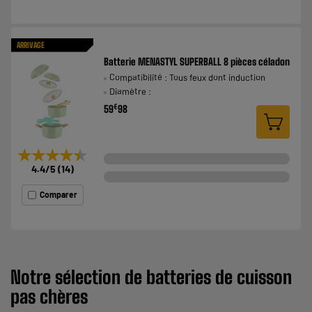
ARRIVAGE
Batterie MENASTYL SUPERBALL 8 pièces céladon
Compatibilité : Tous feux dont induction
Diamètre :
€
59
98
★★★★★
★★★★★
4.4
/5
(
14
)
Comparer
Notre sélection de
batteries
de
cuisson
pas chères