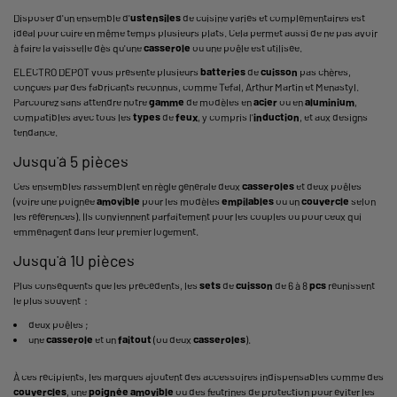
Disposer d'un ensemble d'
ustensiles
de cuisine variés et complémentaires est
idéal pour cuire en même temps plusieurs plats. Cela permet aussi de ne pas avoir
à faire la vaisselle dès qu'une
casserole
ou une poêle est utilisée.
ELECTRO DEPOT vous présente plusieurs
batteries
de
cuisson
pas chères,
conçues par des fabricants reconnus, comme Tefal, Arthur Martin et Menastyl.
Parcourez sans attendre notre
gamme
de modèles en
acier
ou en
aluminium
,
compatibles avec tous les
types
de
feux
, y compris l'
induction
, et aux designs
tendance.
Jusqu'à 5 pièces
Ces ensembles rassemblent en règle générale deux
casseroles
et deux poêles
(voire une poignée
amovible
pour les modèles
empilables
ou un
couvercle
selon
les références). Ils conviennent parfaitement pour les couples ou pour ceux qui
emménagent dans leur premier logement.
Jusqu'à 10 pièces
Plus conséquents que les précédents, les
sets
de
cuisson
de 6 à 8
pcs
réunissent
le plus souvent :
deux poêles ;
une
casserole
et un
faitout
(ou deux
casseroles
).
À ces récipients, les marques ajoutent des accessoires indispensables comme des
couvercles
, une
poignée
amovible
ou des feutrines de protection pour éviter les