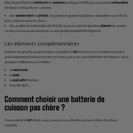
Afin de profiter d'un
batterie
de
cuisson
pratique et efficace, plusieurs
ustensiles
de base sont à prévoir, comme :
des
casseroles
de
petite
, moyenne et grande taille (leurs diamètres vont de 10
à 24 cm) pour avoir le choix ;
des poêles d'un diamètre de 18 à 32 cm pour cuire de grandes
pièces
de viande
ou des poissons par exemple ou une grande quantité de légumes.
Les éléments complémentaires
D'autres récipients peuvent venir compléter le
lot
de base et vous intéresser plus
particulièrement en fonction des recettes que vous avez l'habitude de réaliser. Voici
quelques références possibles :
la
sauteuse
;
le
wok
;
la
marmite
traiteur ;
la poêle grill...
Comment choisir une
batterie
de
cuisson
pas chère ?
Pour acheter le
lot
idéal, vous pouvez vous attarder sur les critères de choix
suivants.