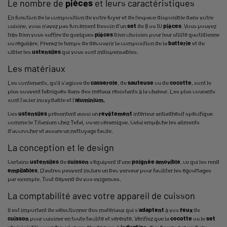
Le nombre de
pièces
et leurs caractéristiques
En fonction de la composition de votre foyer et de l'espace disponible dans votre
cuisine, vous n'avez pas forcément besoin d'un
set
de 8 ou 10
pièces
. Vous pouvez
très bien vous suffire de quelques
pièces
bien choisies pour leur utilité quotidienne
ou régulière. Prenez le temps de découvrir la composition de la
batterie
et de
cibler les
ustensiles
qui vous sont indispensables.
Les matériaux
Les contenants, qu'il s'agisse de
casserole
, de
sauteuse
ou de
cocotte
, sont le
plus souvent fabriqués dans des métaux résistants à la chaleur. Les plus courants
sont l'acier inoxydable et l'
aluminium.
Ces
ustensiles
présentent aussi un
revêtement
intérieur antiadhésif spécifique
comme le Titanium chez Tefal, ou en céramique. Celui empêche les aliments
d'accrocher et assure un nettoyage facile.
La conception et le design
Certains
ustensiles
de
cuisson
s'équipent d'une
poignée
amovible
, ce qui les rend
empilables
. D'autres peuvent inclure un bec verseur pour faciliter les égouttages
par exemple. Tout dépend de vos exigences.
La comptabilité avec votre appareil de cuisson
Il est important de sélectionner des matériaux qui s'
adaptent
à vos
feux
de
cuisson
pour cuisiner en toute facilité et sérénité. Vérifiez que la
cocotte
ou le
set
choisi s'utilise sur des plaques électriques à
induction,
des foyers gaz ou dans