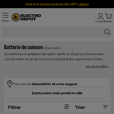
Drive 1h et livraison gratuite dès 49
+ d'infos
€90
Menu
Compte
Panier
Batterie de cuisson
(12 produits)
Essentiel pour préparer des plats variés et disposer d'ustensiles
coordonnés, le set de cuisson comprend des casseroles et des
poêles de différents diamètres. Il permet d'adapter le contenant au
see_more_label
type de préparation et à la quantité. Découvrez notre offre pour
commander une batterie de cuisson pas chère, conforme à vos
attentes et accordée à votre décoration.
Pour voir les
disponibilités de votre magasin
Entrez votre code postal ou ville
Filtrer
Trier