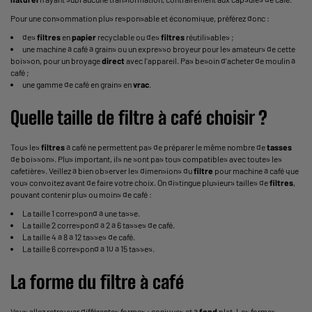
Pour une consommation plus responsable et économique, préférez donc :
des
filtres
en
papier
recyclable ou des
filtres
réutilisables ;
une
machine à café à grains
ou un
expresso broyeur
pour les amateurs de cette
boisson, pour un broyage
direct
avec l’appareil. Pas besoin d’acheter de
moulin à
café
;
une
gamme de café
en grains en
vrac
.
Quelle taille de
filtre
à café choisir ?
Tous les
filtres
à café ne permettent pas de préparer le même nombre de
tasses
de boissons. Plus important, ils ne sont pas tous compatibles avec toutes les
cafetières. Veillez à bien observer les dimensions du
filtre
pour machine à café que
vous convoitez avant de faire votre choix. On distingue plusieurs tailles de
filtres
,
pouvant contenir plus ou moins de café :
La taille 1 correspond à une tasse.
La taille 2 correspond à 2 à 6 tasses de café.
La taille 4 à 8 à 12 tasses de café.
La taille 6 correspond à 10 à 15 tasses.
La forme du
filtre
à café
Vous allez retrouver différentes formes : coniques et à
fond
plat. Les formes