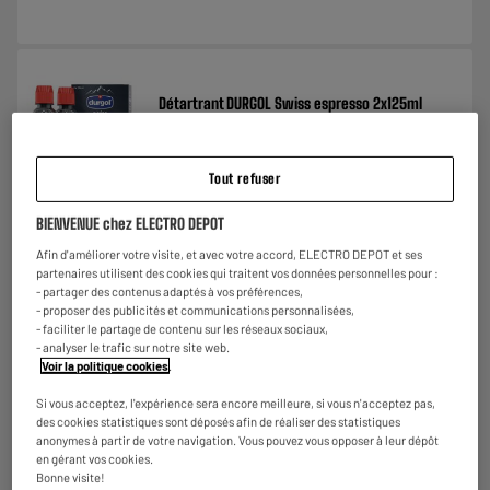
Détartrant DURGOL Swiss espresso 2x125ml
Type : Détartrant
Compatible avec : toutes les machines
expresso
Tout refuser
€
9
99
★★★★★
★★★★★
BIENVENUE chez ELECTRO DEPOT
4.4
/5
(
74
)
Afin d'améliorer votre visite, et avec votre accord, ELECTRO DEPOT et ses
partenaires utilisent des cookies qui traitent vos données personnelles pour :
- partager des contenus adaptés à vos préférences,
- proposer des publicités et communications personnalisées,
- faciliter le partage de contenu sur les réseaux sociaux,
- analyser le trafic sur notre site web.
Voir la politique cookies
.
LE PRIX BAS
Si vous acceptez, l'expérience sera encore meilleure, si vous n'acceptez pas,
des cookies statistiques sont déposés afin de réaliser des statistiques
Détartrant DR BECKMAN intensif 250ML
anonymes à partir de votre navigation. Vous pouvez vous opposer à leur dépôt
Type : Détartrant
en gérant vos cookies.
Compatible avec : Broyeurs et robots
Bonne visite!