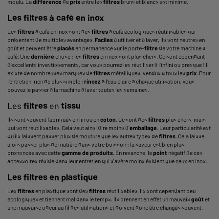
moulu. La
différence
de
prix
entre les
filtres
bruns et blancs est minime.
Les
filtres
à café en inox
Les
filtres
à café en inox sont des
filtres
à café écologiques réutilisables qui
présentent de multiples avantages.
Faciles
à utiliser et à laver, ils sont neutres en
goût et peuvent être
placés
en permanence sur le porte-
filtre
de votre
machine à
café
. Une
dernière
chose : les
filtres
en inox sont plus chers. Ce sont cependant
d’excellents investissements, car vous pourrez les réutiliser à l’infini ou presque ! Il
existe de nombreuses marques de
filtres
métalliques, vendus à tous les
prix
. Pour
l'entretien, rien de plus simple :
rincez
à l’eau claire à chaque utilisation. Vous
pouvez le passer à la machine à laver toutes les semaines.
Les
filtres
en
tissu
Ils sont souvent fabriqués en lin ou en
coton
. Ce sont des
filtres
plus chers, mais
qui sont réutilisables. Cela veut ainsi dire moins d’
emballage
. Leur particularité est
qu’ils laissent passer plus de mouture que les autres types de
filtres
. Cela laisse
alors passer plus de matière dans votre boisson : la saveur est bien plus
prononcée avec cette
gamme de produits
. En revanche, le
point
négatif de ces
accessoires réside dans leur entretien qui s'avère moins évident que ceux en inox.
Les
filtres
en plastique
Les
filtres
en plastique sont des
filtres
réutilisables. Ils sont cependant peu
écologiques et tiennent mal dans le temps. Ils prennent en effet un mauvais
goût
et
une mauvaise odeur au fil des utilisations et doivent donc être changés souvent.