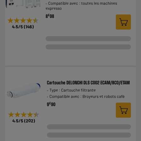
Compatible avec : toutes les machines
expresso
€
8
98
★★★★★
★★★★★
4.5
/5
(
146
)
Cartouche DELONGHI DLS C002 ECAM/BCO/ETAM
Type : Cartouche filtrante
Compatible avec : Broyeurs et robots café
€
9
90
★★★★★
★★★★★
4.5
/5
(
202
)