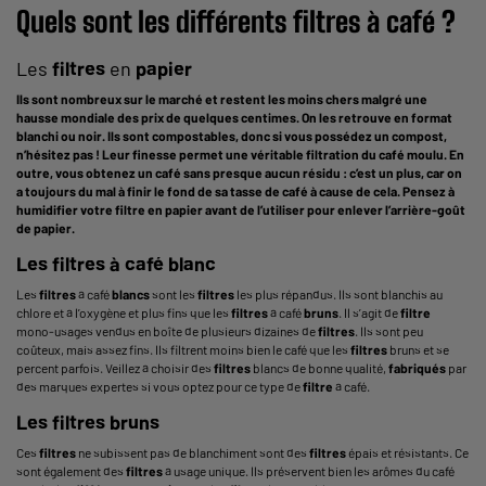
Quels sont les différents
filtres
à café ?
Les
filtres
en
papier
Ils sont nombreux sur le marché et restent les moins chers malgré une
hausse
mondiale
des
prix
de quelques
centimes
. On les retrouve en format
blanchi ou noir. Ils sont compostables, donc si vous possédez un
compost
,
n’hésitez pas ! Leur finesse permet une véritable filtration du café moulu. En
outre, vous obtenez un café sans presque aucun résidu : c’est un plus, car on
a toujours du mal à finir le
fond
de sa
tasse de café
à cause de cela. Pensez à
humidifier votre
filtre
en
papier
avant de l’utiliser pour enlever l’arrière-goût
de
papier
.
Les
filtres
à café blanc
Les
filtres
à café
blancs
sont les
filtres
les plus répandus. Ils sont blanchis au
chlore et à l’oxygène et plus fins que les
filtres
à café
bruns
. Il s’agit de
filtre
mono-usages vendus en boîte de plusieurs dizaines de
filtres
. Ils sont peu
coûteux, mais assez fins. Ils filtrent moins bien le café que les
filtres
bruns et se
percent parfois. Veillez à choisir des
filtres
blancs de bonne qualité,
fabriqués
par
des marques expertes si vous optez pour ce type de
filtre
à café.
Les
filtres
bruns
Ces
filtres
ne subissent pas de blanchiment sont des
filtres
épais et résistants. Ce
sont également des
filtres
à usage unique. Ils préservent bien les arômes du café