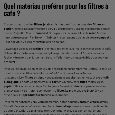
Quel matériau préférer pour les
filtres
à
café ?
Si vous optez pour des
filtres
jetables, le mieux est d’opter pour des
filtres
en
papier
recyclé. Cela permet de se servir d’une matière qui a déjà vécu et qui peut en
plus se dégrader dans le
compost
. Vous pourrez aussi réutiliser le
marc
de café
dans votre potager. Pas besoin d’habiter à la campagne pour avoir votre
compost
:
il est possible de le faire en
ville
sur son balcon.
L’avantage de ce type de
filtre
, c’est qu’il retient mieux l’huile contenue dans le café.
Cela rend le café bien moins gras et plus appréciable. Ce sont des accessoires
faciles à trouver : pas forcément besoin d’aller dans un magasin
bio
pour vous en
procurer !
Pour du réutilisable, l’acier inoxydable est le meilleur compromis. Certes, le coût se
montre plus cher à l’achat et il est vendu à l’unité, mais il vous durera
longtemps. Les
filtres
en
tissu
sont également une alternative, surtout avec du
lin
biologique
. Le café se montrera plus
fort
en saveurs, car il
filtre
moins qu’un
papier
filtre
ou en inox. Regardez toujours de quel
producteur
proviennent les
plantes ayant servi dans la confection du
filtre
. La préférence va bien sûr à un
article issu d’un
producteur
français ou européen.
Pour rester cohérent dans votre démarche, optez pour des
sacs
en
vrac
de grains
de café. Cela vous coûtera moins cher et l’
emballage
s’avère souvent réutilisable
ou compostable. Le
prix
du café est aussi moins élevé et c’est un ingrédient
naturel
n’ayant subi aucune transformation, contrairement aux
capsules de café
.