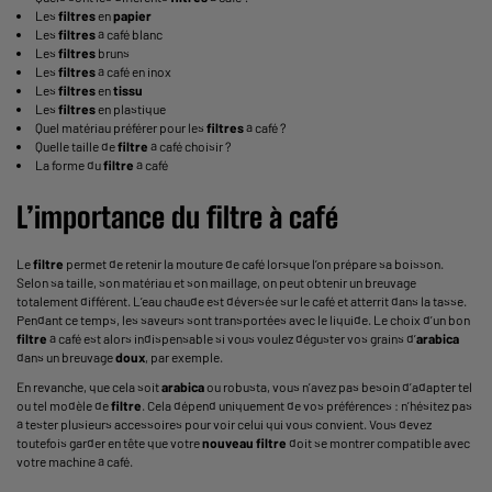
Les
filtres
en
papier
Les
filtres
à café blanc
Les
filtres
bruns
Les
filtres
à café en inox
Les
filtres
en
tissu
Les
filtres
en plastique
Quel matériau préférer pour les
filtres
à café ?
Quelle taille de
filtre
à café choisir ?
La forme du
filtre
à café
L’importance du
filtre
à café
Le
filtre
permet de retenir la mouture de café lorsque l’on prépare sa boisson.
Selon sa taille, son matériau et son maillage, on peut obtenir un breuvage
totalement différent. L’eau chaude est déversée sur le café et atterrit dans la tasse.
Pendant ce temps, les saveurs sont transportées avec le liquide. Le choix d’un bon
filtre
à café est alors indispensable si vous voulez déguster vos grains d’
arabica
dans un breuvage
doux
, par exemple.
En revanche, que cela soit
arabica
ou robusta, vous n’avez pas besoin d’adapter tel
ou tel modèle de
filtre
. Cela dépend uniquement de vos préférences : n’hésitez pas
à tester plusieurs accessoires pour voir celui qui vous convient. Vous devez
toutefois garder en tête que votre
nouveau
filtre
doit se montrer compatible avec
votre machine à café.