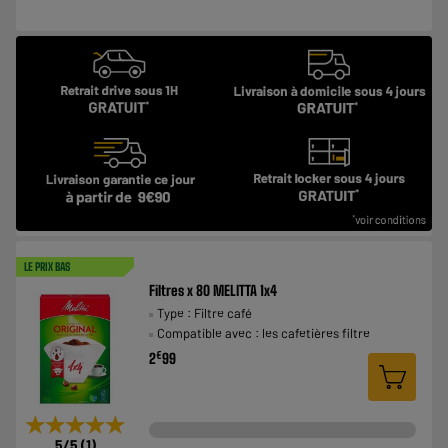
LE PRIX BAS
Filtres x 80 MELITTA 1x4
Type : Filtre café
Compatible avec : les cafetières filtre
€
2
99
★★★★★
★★★★★
5
/5
(
1
)