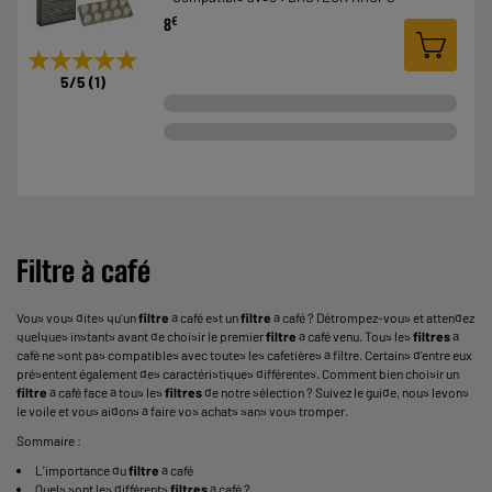
€
8
★★★★★
★★★★★
5
/5
(
1
)
Filtre à café
Vous vous dites qu’un
filtre
à café est un
filtre
à café ? Détrompez-vous et attendez
quelques instants avant de choisir le premier
filtre
à café venu. Tous les
filtres
à
café ne sont pas compatibles avec toutes les
cafetières à filtre
. Certains d’entre eux
présentent également des caractéristiques différentes. Comment bien choisir un
filtre
à café face à tous les
filtres
de notre sélection ? Suivez le guide, nous levons
le voile et vous aidons à faire vos achats sans vous tromper.
Sommaire :
L'importance du
filtre
à café
Quels sont les différents
filtres
à café ?