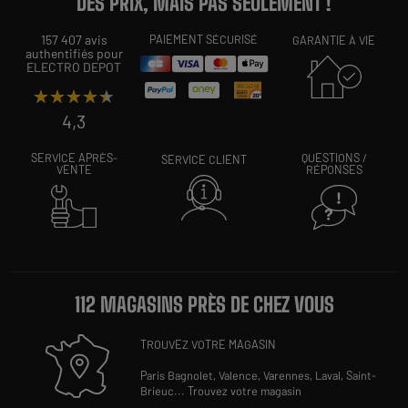
DES PRIX, MAIS PAS SEULEMENT !
157 407 avis
PAIEMENT SÉCURISÉ
GARANTIE À VIE
authentifiés pour
ELECTRO DEPOT
★★★★★
★★★★★
4,3
SERVICE APRÈS-
QUESTIONS /
SERVICE CLIENT
VENTE
RÉPONSES
112 MAGASINS PRÈS DE CHEZ VOUS
TROUVEZ VOTRE MAGASIN
Paris Bagnolet,
Valence,
Varennes,
Laval,
Saint-
Brieuc
...
Trouvez votre magasin