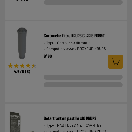
Cartouche filtre KRUPS CLARIS F08801
Type : Cartouche filtrante
Compatible avec : BROYEUR KRUPS
€
9
90
★★★★★
★★★★★
4.5
/5
(
6
)
Détartrant en pastille x10 KRUPS
Type : PASTILLES NETTOYANTES
Compatible avec : BROYEUR KRUPS