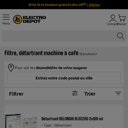
Drive 1h et livraison gratuite dès 49
+ d'infos
€90
Menu
Compte
Panier
Filtre, détartrant machine à café
(8 produits)
Pour voir les
disponibilités de votre magasin
Entrez votre code postal ou ville
Filtrer
Trier
Détartrant DELONGHI DLSC200 2x100 ml
Type : Détartrant