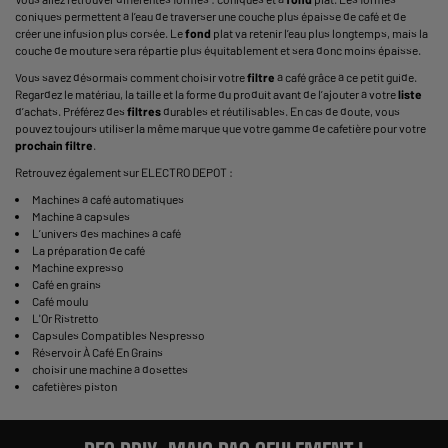
coniques permettent à l’eau de traverser une couche plus épaisse de café et de
créer une infusion plus corsée. Le
fond
plat va retenir l’eau plus longtemps, mais la
couche de mouture sera répartie plus équitablement et sera donc moins épaisse.
Vous savez désormais comment choisir votre
filtre
à café grâce à ce petit guide.
Regardez le matériau, la taille et la forme du produit avant de l’ajouter à votre
liste
d’achats. Préférez des
filtres
durables et réutilisables. En cas de doute, vous
pouvez toujours utiliser la même marque que votre
gamme de cafetière
pour votre
prochain
filtre
.
Retrouvez également sur ELECTRO DEPOT :
Machines à café automatiques
Machine à capsules
L’univers des machines à café
La préparation de café
Machine expresso
Café en grains
Café moulu
L'Or Ristretto
Capsules Compatibles Nespresso
Réservoir À Café En Grains
choisir une machine à dosettes
cafetières piston