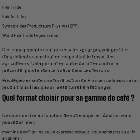
Fair Trade ;
Fair for Life ;
Symbole des
Producteurs
Paysans (SPP) ;
World Fair Trade Organization.
Ces
engagements
sont nécessaires pour pouvoir profiter
d’ingrédients sains tout en respectant le travail des
agriculteurs. Cela permet en outre de lutter contre la
précarité qui a tendance à sévir dans ces
terroirs
.
Privilégiez ensuite une torréfaction de France : cela assure un
produit plus frais que s’il a été torréfié à l’étranger.
Quel format choisir pour sa
gamme
de café ?
Ce choix se fixe en fonction de votre appareil. Ainsi, si vous
possédez une :
machine à café
grains
ou un
expresso broyeur
, vous achèterez du
café
en grains
;