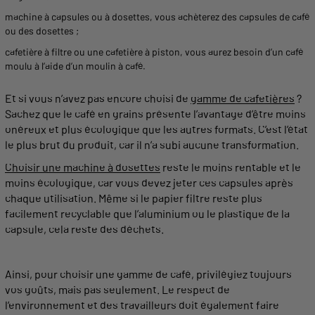
machine à capsules
ou à
dosettes
, vous achèterez des
capsules de café
ou des
dosettes
;
cafetière à filtre
ou une
cafetière à piston
, vous aurez besoin d’un café
moulu
à l’aide d’un
moulin à café
.
Et si vous n’avez pas encore choisi de
gamme
de cafetières
?
Sachez que le café en
grains
présente l’avantage d’être moins
onéreux et plus écologique que les autres formats. C’est l’état
le plus brut du produit, car il n’a subi aucune transformation.
Choisir une machine à
dosettes
reste le moins rentable et le
moins écologique, car vous devez jeter ces
capsules
après
chaque utilisation. Même si le papier filtre reste plus
facilement recyclable que l’aluminium ou le plastique de la
capsule
, cela reste des déchets.
Ainsi, pour choisir une
gamme
de café, privilégiez toujours
vos goûts, mais pas seulement. Le respect de
l’environnement et des travailleurs doit également faire