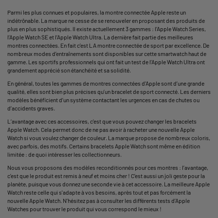
Parmi les plus connues et populaires, la
montre connectée Apple
reste un
indétrônable. La marque ne cesse de se renouveler en proposant des produits de
plus en plus sophistiqués. Il existe actuellement 3 gammes : l’
Apple Watch Series
,
l’Apple Watch SE et l’Apple Watch Ultra. La dernière fait partie des
meilleures
montres connectées
. En fait c’est LA montre connectée de sport par excellence. De
nombreux modes d’entraînements sont disponibles sur cette smartwatch haut de
gamme. Les sportifs professionnels qui ont fait un test de l’Apple Watch Ultra ont
grandement apprécié son étanchéité et sa solidité.
En général, toutes les gammes de montres connectées d’Apple sont d’une grande
qualité, elles sont bien plus précises qu’un bracelet de sport connecté. Les derniers
modèles bénéficient d’un système contactant les urgences en cas de chutes ou
d’accidents graves.
L’avantage avec ces accessoires, c’est que vous pouvez changer les
bracelets
Apple Watch
. Cela permet donc de ne pas avoir à racheter une nouvelle Apple
Watch si vous voulez changer de couleur. La marque propose de nombreux coloris,
avec parfois, des motifs. Certains bracelets Apple Watch sont même en édition
limitée : de quoi intéresser les collectionneurs.
Nous vous proposons des modèles reconditionnés pour ces montres : l’avantage,
c’est que le produit est remis à neuf et moins cher ! C’est aussi un joli geste pour la
planète, puisque vous donnez une seconde vie à cet accessoire. La
meilleure Apple
Watch
reste celle qui s'adapte à vos besoins, après tout et pas forcément la
nouvelle Apple Watch
. N’hésitez pas à consulter les différents tests d’Apple
Watches pour trouver le produit qui vous correspond le mieux !