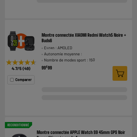
Montre connectée XIAOMI Redmi Watch5 Noire +
Buds6
Ecran : AMOLED
Autonomie moyenne :
Nombre de modes sport : 150
★★★★★
★★★★★
€
99
99
4.7
/5
(
49
)
Comparer
RECONDITIONNÉ
Montre connectée APPLE Watch S9 45mm GPS Noir