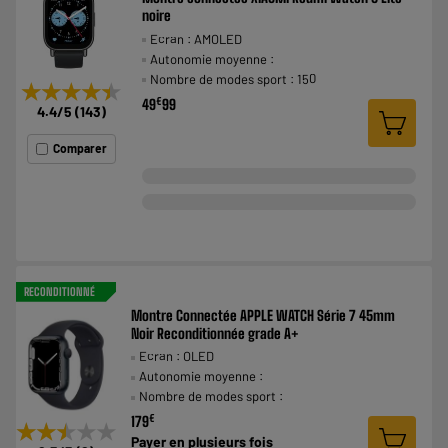
noire
Ecran : AMOLED
Autonomie moyenne :
Nombre de modes sport : 150
★★★★★
★★★★★
€
49
99
4.4
/5
(
143
)
Comparer
RECONDITIONNÉ
Montre Connectée APPLE WATCH Série 7 45mm
Noir Reconditionnée grade A+
Ecran : OLED
Autonomie moyenne :
Nombre de modes sport :
€
179
★★★★★
★★★★★
Payer en
plusieurs fois