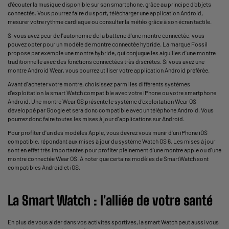
d'écouter la musique disponible sur son smartphone, grâce au principe d'objets
connectés. Vous pourrez faire du sport, télécharger une application Android,
mesurer votre rythme cardiaque ou consulter la météo grâce à son écran tactile.
Si vous avez peur de l'autonomie de la batterie d'une montre connectée, vous
pouvez opter pour un modèle de montre connectée hybride. La marque Fossil
propose par exemple une montre hybride, qui conjugue les aiguilles d'une montre
traditionnelle avec des fonctions connectées très discrètes. Si vous avez une
montre Android Wear, vous pourrez utiliser votre application Android préférée.
Avant d'acheter votre montre, choisissez parmi les différents systèmes
d'exploitation la smart Watch compatible avec
votre iPhone
ou votre smartphone
Android. Une montre Wear OS présente le système d'exploitation Wear OS
développé par Google et sera donc compatible avec un téléphone Android. Vous
pourrez donc faire toutes les mises à jour d'applications sur Android.
Pour profiter d'un des modèles Apple, vous devrez vous munir d'un iPhone iOS
compatible, répondant aux mises à jour du système Watch OS 6. Les mises à jour
sont en effet très importantes pour profiter pleinement d'une montre apple ou d'une
montre connectée Wear OS. A noter que certains modèles de SmartWatch sont
compatibles Android et iOS.
La Smart Watch : l'alliée de votre santé
En plus de vous aider dans vos activités sportives, la smart Watch peut aussi vous