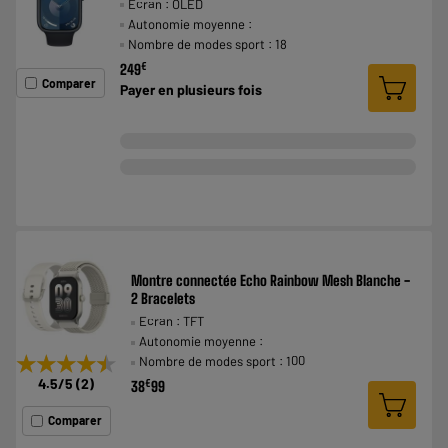
Ecran : OLED
Autonomie moyenne :
Nombre de modes sport : 18
€
249
Comparer
Payer en
plusieurs fois
Montre connectée Echo Rainbow Mesh Blanche -
2 Bracelets
Ecran : TFT
Autonomie moyenne :
★★★★★
★★★★★
Nombre de modes sport : 100
4.5
/5
(
2
)
€
38
99
Comparer