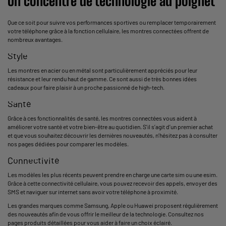
Un concentré de technologie au poignet
Que ce soit pour suivre vos performances sportives ou remplacer temporairement
votre téléphone grâce à la fonction cellulaire, les montres connectées offrent de
nombreux avantages.
Style
Les montres en acier ou en métal sont particulièrement appréciés pour leur
résistance et leur rendu haut de gamme. Ce sont aussi de très bonnes idées
cadeaux pour faire plaisir à un proche passionné de high-tech.
Santé
Grâce à ces fonctionnalités de santé, les montres connectées vous aident à
améliorer votre santé et votre bien-être au quotidien. S’il s’agit d’un premier achat
et que vous souhaitez découvrir les dernières nouveautés, n’hésitez pas à consulter
nos pages dédiées pour comparer les modèles.
Connectivité
Les modèles les plus récents peuvent prendre en charge une carte sim ou une esim.
Grâce à cette connectivité cellulaire, vous pouvez recevoir des appels, envoyer des
SMS et naviguer sur internet sans avoir votre téléphone à proximité.
Les grandes marques comme Samsung, Apple ou Huawei proposent régulièrement
des nouveautés afin de vous offrir le meilleur de la technologie. Consultez nos
pages produits détaillées pour vous aider à faire un choix éclairé.