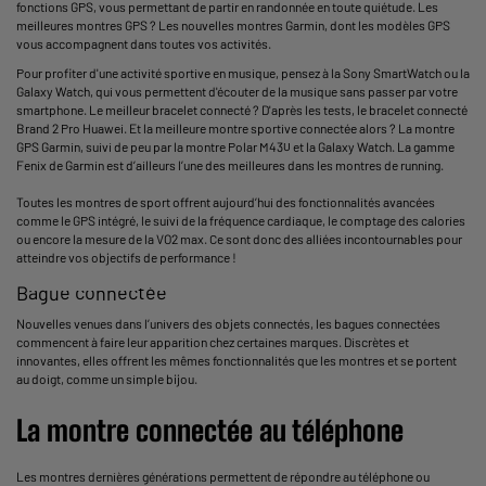
fonctions GPS, vous permettant de partir en randonnée en toute quiétude. Les
meilleures montres GPS ? Les nouvelles montres Garmin, dont les modèles GPS
vous accompagnent dans toutes vos activités.
Pour profiter d'une activité sportive en musique, pensez à la Sony SmartWatch ou la
Galaxy Watch, qui vous permettent d'écouter de la musique sans passer par votre
smartphone. Le meilleur bracelet connecté ? D'après les tests, le bracelet connecté
Brand 2 Pro Huawei. Et la meilleure montre sportive connectée alors ? La montre
GPS Garmin, suivi de peu par la montre Polar M430 et la Galaxy Watch. La gamme
Fenix de Garmin est d’ailleurs l’une des meilleures dans les
montres de running
.
Toutes les
montres de sport
offrent aujourd’hui des fonctionnalités avancées
comme le GPS intégré, le suivi de la fréquence cardiaque, le comptage des calories
ou encore la mesure de la VO2 max. Ce sont donc des alliées incontournables pour
atteindre vos objectifs de performance !
Bague connectée
Nouvelles venues dans l’univers des objets connectés,
les bagues connectées
commencent à faire leur apparition chez certaines marques. Discrètes et
innovantes, elles offrent les mêmes fonctionnalités que les montres et se portent
au doigt, comme un simple bijou.
La montre connectée au téléphone
Les montres dernières générations permettent de répondre au téléphone ou