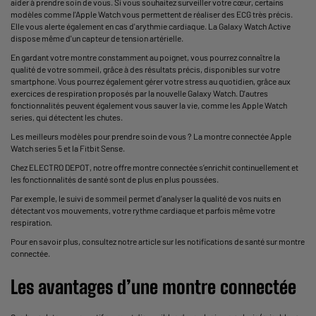
aider à prendre soin de vous. Si vous souhaitez surveiller votre cœur, certains
modèles comme l'Apple Watch vous permettent de réaliser des ECG très précis.
Elle vous alerte également en cas d'arythmie cardiaque. La Galaxy Watch Active
dispose même d'un capteur de tension artérielle.
En gardant votre montre constamment au poignet, vous pourrez connaître la
qualité de votre sommeil, grâce à des résultats précis, disponibles sur votre
smartphone. Vous pourrez également gérer votre stress au quotidien, grâce aux
exercices de respiration proposés par la nouvelle Galaxy Watch. D'autres
fonctionnalités peuvent également vous sauver la vie, comme les Apple Watch
series, qui détectent les chutes.
Les meilleurs modèles pour prendre soin de vous ? La montre connectée Apple
Watch series 5 et la Fitbit Sense.
Chez ELECTRO DEPOT, notre offre montre connectée s’enrichit continuellement et
les fonctionnalités de santé sont de plus en plus poussées.
Par exemple, le suivi de sommeil permet d’analyser la qualité de vos nuits en
détectant vos mouvements, votre rythme cardiaque et parfois même votre
respiration.
Pour en savoir plus, consultez notre article sur les
notifications de santé sur montre
connectée
.
Les avantages d’une montre connectée