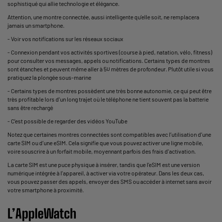
sophistiqué qui allie technologie et élégance.
Attention, une montre connectée, aussi intelligente qu’elle soit, ne remplacera
jamais un smartphone.
- Voir vos notifications sur les réseaux sociaux
- Connexion pendant vos activités sportives (course à pied, natation, vélo, fitness)
pour consulter vos messages, appels ou notifications. Certains types de montres
sont étanches et peuvent même aller à 50 mètres de profondeur. Plutôt utile si vous
pratiquez la plongée sous-marine
- Certains types de montres possèdent une très bonne autonomie, ce qui peut être
très profitable lors d’un long trajet où le téléphone ne tient souvent pas la batterie
sans être rechargé
- C’est possible de regarder des vidéos YouTube
Notez que certaines montres connectées sont compatibles avec l’utilisation d’une
carte SIM ou d’une eSIM. Cela signifie que vous pouvez activer une ligne mobile,
voire souscrire à un forfait mobile, moyennant parfois des frais d'activation.
La carte SIM est une puce physique à insérer, tandis que l’eSIM est une version
numérique intégrée à l’appareil, à activer via votre opérateur. Dans les deux cas,
vous pouvez passer des appels, envoyer des SMS ou accéder à internet sans avoir
votre smartphone à proximité.
L’AppleWatch