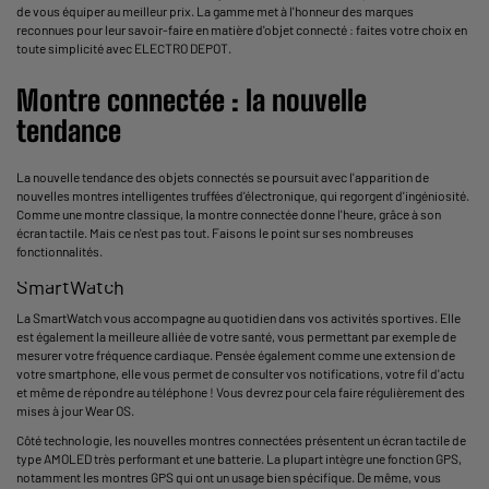
de vous équiper au meilleur prix. La gamme met à l'honneur des marques
reconnues pour leur savoir-faire en matière d'objet connecté : faites votre choix en
toute simplicité avec ELECTRO DEPOT.
Montre connectée : la nouvelle
tendance
La nouvelle tendance des objets connectés se poursuit avec l'apparition de
nouvelles montres intelligentes truffées d'électronique, qui regorgent d'ingéniosité.
Comme une montre classique, la montre connectée donne l'heure, grâce à son
écran tactile. Mais ce n'est pas tout. Faisons le point sur ses nombreuses
fonctionnalités.
SmartWatch
La SmartWatch vous accompagne au quotidien dans vos activités sportives. Elle
est également la meilleure alliée de votre santé, vous permettant par exemple de
mesurer votre fréquence cardiaque. Pensée également comme une extension de
votre smartphone, elle vous permet de consulter vos notifications, votre fil d'actu
et même de répondre au téléphone ! Vous devrez pour cela faire régulièrement des
mises à jour Wear OS.
Côté technologie, les nouvelles montres connectées présentent un écran tactile de
type AMOLED très performant et une batterie. La plupart intègre une fonction GPS,
notamment les
montres GPS
qui ont un usage bien spécifique. De même, vous