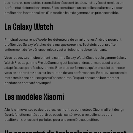
Les
montres connectées reconditionnées
sont testées, nettoyées et remises en
parfait état de fonctionnement. Elles constituent une excellente alternative pour
profiter des fonctionnalités d’un modèle haut de gamme à un prix accessible.
La Galaxy Watch
Principal concurrent d’Apple, les détenteurs de smartphones Android pourront
profiter des Galaxy Watches de la marque coréenne. Toutefois pour profiter
entièrement de l’expérience, mieux vaut un téléphone de ce fabricant.
Vous retrouvez principalement la gamme Galaxy WatchClassic et la gamme Galaxy
Watch Pro. La gamme Pro de Samsung est la plus onéreuse, mais aussi la plus
adaptée aux sportifs chevronnés. Bien plus performante qu’un
bracelet connecté
,
vous en apprendrez plus sur l’évolution de vos performances. En plus, l’autonomie
reste très bonne pour ce genre d'accessoires. De quoi passer de bon moment
pendant son activité physique !
Les modèles Xiaomi
À la fois innovantes et abordables, les
montres connectées Xiaomi
allient design
épuré, fonctionnalités sportives et suivi santé. Avec un excellent rapport
qualité/prix, elles sont parfaites pour une première acquisition.