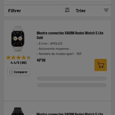
Filtrer
Trier
Montre connectée XIAOMI Redmi Watch 5 Lite
Gold
Ecran : AMOLED
Autonomie moyenne :
Nombre de modes sport : 150
★★★★★
★★★★★
€
49
99
4.4
/5
(
99
)
Comparer
Montre connectée XIAOMI Redmi Watch 5 Lite