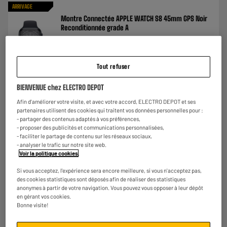
ARRIVAGE
Montre Connectée APPLE WATCH S8 45mm GPS Noir
Reconditionnée grade A
Ecran : OLED
Autonomie moyenne :
Nombre de modes sport : 18
Tout refuser
€
198
95
Comparer
Payer en
plusieurs fois
BIENVENUE chez ELECTRO DEPOT
Afin d'améliorer votre visite, et avec votre accord, ELECTRO DEPOT et ses
partenaires utilisent des cookies qui traitent vos données personnelles pour :
- partager des contenus adaptés à vos préférences,
- proposer des publicités et communications personnalisées,
- faciliter le partage de contenu sur les réseaux sociaux,
- analyser le trafic sur notre site web.
Voir la politique cookies
.
Si vous acceptez, l'expérience sera encore meilleure, si vous n'acceptez pas,
des cookies statistiques sont déposés afin de réaliser des statistiques
anonymes à partir de votre navigation. Vous pouvez vous opposer à leur dépôt
en gérant vos cookies.
Bonne visite!