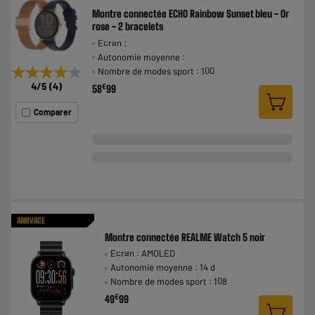
Montre connectée ECHO Rainbow Sunset bleu - Or
rose - 2 bracelets
Ecran :
Autonomie moyenne :
★★★★★
★★★★★
Nombre de modes sport : 100
4
/5
(
4
)
€
58
99
Comparer
ARRIVAGE
Montre connectée REALME Watch 5 noir
Ecran : AMOLED
Autonomie moyenne : 14 d
Nombre de modes sport : 108
€
49
99