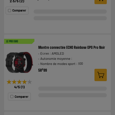
2.5
/5
(
2
)
Comparer
LE PRIX BAS
Montre connectée ECHO Rainbow GPS Pro Noir
Ecran : AMOLED
Autonomie moyenne :
Nombre de modes sport : 100
€
58
99
★★★★★
★★★★★
4
/5
(
1
)
Comparer