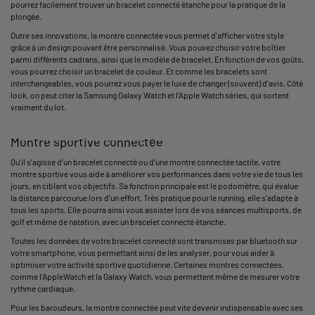
pourrez facilement trouver un bracelet connecté étanche pour la pratique de la
plongée.
Outre ses innovations, la montre connectée vous permet d'afficher votre style
grâce à un design pouvant être personnalisé. Vous pouvez choisir votre boîtier
parmi différents cadrans, ainsi que le modèle de bracelet. En fonction de vos goûts,
vous pourrez choisir un bracelet de couleur. Et comme les bracelets sont
interchangeables, vous pourrez vous payer le luxe de changer (souvent) d'avis. Côté
look, on peut citer la Samsung Galaxy Watch et l'Apple Watch séries, qui sortent
vraiment du lot.
Montre sportive connectée
Qu'il s'agisse d'un bracelet connecté ou d'une montre connectée tactile, votre
montre sportive vous aide à améliorer vos performances dans votre vie de tous les
jours, en ciblant vos objectifs. Sa fonction principale est le podomètre, qui évalue
la distance parcourue lors d'un effort. Très pratique pour le running, elle s'adapte à
tous les sports. Elle pourra ainsi vous assister lors de vos séances multisports, de
golf et même de natation, avec un bracelet connecté étanche.
Toutes les données de votre bracelet connecté sont transmises par bluetooth sur
votre smartphone, vous permettant ainsi de les analyser, pour vous aider à
optimiser votre activité sportive quotidienne. Certaines montres connectées,
comme l'AppleWatch et la Galaxy Watch, vous permettent même de mesurer votre
rythme cardiaque.
Pour les baroudeurs, la montre connectée peut vite devenir indispensable avec ses