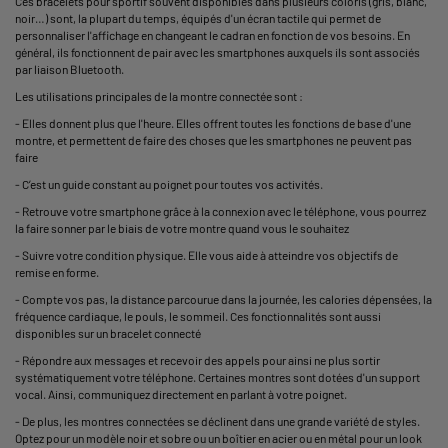
Ces bracelets pour sportif souvent disponibles dans plusieurs coloris (gris, blanc,
noir…) sont, la plupart du temps, équipés d'un écran tactile qui permet de
personnaliser l'affichage en changeant le cadran en fonction de vos besoins. En
général, ils fonctionnent de pair avec les
smartphones
auxquels ils sont associés
par liaison Bluetooth.
Les utilisations principales de la montre connectée sont :
- Elles donnent plus que l'heure. Elles offrent toutes les fonctions de base d'une
montre, et permettent de faire des choses que les smartphones ne peuvent pas
faire
- C’est un guide constant au poignet pour toutes vos activités.
- Retrouve votre smartphone grâce à la connexion avec le téléphone, vous pourrez
la faire sonner par le biais de votre montre quand vous le souhaitez
- Suivre votre condition physique. Elle vous aide à atteindre vos objectifs de
remise en forme.
- Compte vos pas, la distance parcourue dans la journée, les calories dépensées, la
fréquence cardiaque, le pouls, le sommeil. Ces fonctionnalités sont aussi
disponibles sur un bracelet connecté
- Répondre aux messages et recevoir des appels pour ainsi ne plus sortir
systématiquement votre téléphone. Certaines montres sont dotées d'un support
vocal. Ainsi, communiquez directement en parlant à votre poignet.
- De plus, les montres connectées se déclinent dans une grande variété de styles.
Optez pour un modèle noir et sobre ou un boîtier en acier ou en métal pour un look