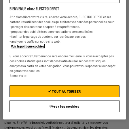
BIENVENUE chez ELECTRO DEPOT
Afin d'améliorer votre visite, et avec votre accord, ELECTRO DEPOT et ses
partenaires utilisent des cookies qui traitent vos données personnelles pour :
- partager des contenus adaptés à vos préférences,
- proposer des publicités et communications personnalisées,
- faciliter le partage de contenu sur les réseaux sociaux,
- analyser le trafic sur notre site web.
Voir la politique cookies
.
Si vous acceptez, l'expérience sera encore meilleure, si vous n'acceptez pas,
Comment fonctionne un bracelet
des cookies statistiques sont déposés afin de réaliser des statistiques
anonymes à partir de votre navigation. Vous pouvez vous opposer à leur dépôt
connecté ?
en gérant vos cookies.
Bonne visite!
L’achat d’un bracelet connecté va vous donner des données sur votre activité
sportive dès lors qu’il est en phase active. Il peut aussi calculer et stocker des
✔ TOUT AUTORISER
données en phase sommeil.
Portez votre bracelet connecté au poignet, en activant le capteur pour la phase «
active » ou de sommeil et il enregistre toutes vos activités, sportives ou de santé.
Gérer les cookies
Les bracelets connectés sont étanches et peuvent donc être portés sous la
douche. Certains modèles peuvent être utilisés par des utilisateurs amateurs de
piscine. En effet, le bracelet, véritable capteur d’activité, va mesurer vos
performances aussi sous l’eau. Il faudra après synchroniser les données