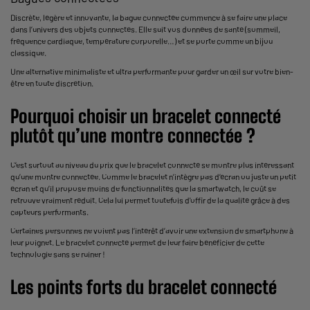
Discrète, légère et innovante, la
bague connectée
commence à se faire une place
dans l’univers des objets connectés. Elle suit vos données de santé (sommeil,
fréquence cardiaque, température corporelle…) et se porte comme un bijou
classique.
Une alternative minimaliste et ultra performante pour garder un œil sur votre bien-
être en toute discrétion.
Pourquoi choisir un bracelet connecté
plutôt qu’une montre connectée ?
C’est surtout au niveau du prix que le bracelet connecté se montre plus intéressant
qu’une
montre connectée
. Comme le bracelet n’intègre pas d’écran ou juste un petit
écran et qu’il propose moins de fonctionnalités que la smartwatch, le coût se
retrouve vraiment réduit. Cela lui permet toutefois d'offir de la qualité grâce à des
capteurs performants.
Certaines personnes ne voient pas l’intérêt d’avoir une extension de smartphone à
leur poignet. Le bracelet connecté permet de leur faire bénéficier de cette
technologie sans se ruiner !
Les points forts du bracelet connecté