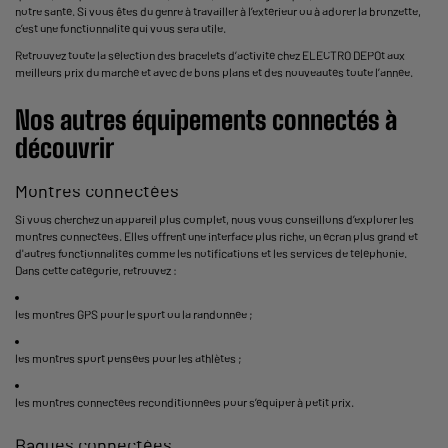
notre santé. Si vous êtes du genre à travailler à l’extérieur ou à adorer la bronzette,
c’est une fonctionnalité qui vous sera utile.
Retrouvez toute la sélection des bracelets d’activité chez ELECTRO DEPOt aux
meilleurs prix du marché et avec de bons plans et des nouveautés toute l’année.
Nos autres équipements connectés à
découvrir
Montres connectées
Si vous cherchez un appareil plus complet, nous vous conseillons d’explorer les
montres connectées. Elles offrent une interface plus riche, un écran plus grand et
d'autres fonctionnalités comme les notifications et les services de téléphonie.
Dans cette catégorie, retrouvez :
les
montres GPS
pour le sport ou la randonnée ;
les montres sport pensées pour les athlètes ;
les
montres connectées reconditionnées
pour s’équiper à petit prix.
Bagues connectées