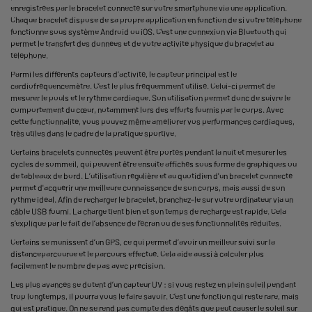
enregistrées par le bracelet connecté sur votre
smartphone
via une application.
Chaque bracelet dispose de sa propre application en fonction de si votre téléphone
fonctionne sous système Android ou iOS. C’est une connexion via Bluetooth qui
permet le transfert des données et de votre activité physique du bracelet au
téléphone.
Parmi les différents capteurs d’activité, le capteur principal est le
cardiofréquencemètre. C’est le plus fréquemment utilisé. Celui-ci permet de
mesurer le pouls et le rythme cardiaque. Son utilisation permet donc de suivre le
comportement du cœur, notamment lors des efforts fournis par le corps. Avec
cette fonctionnalité, vous pouvez même améliorer vos performances cardiaques,
très utiles dans le cadre de la pratique sportive.
Certains bracelets connectés peuvent être portés pendant la nuit et mesurer les
cycles de sommeil, qui peuvent être ensuite affichés sous forme de graphiques ou
de tableaux de bord. L’utilisation régulière et au quotidien d'un bracelet connecté
permet d'acquérir une meilleure connaissance de son corps, mais aussi de son
rythme idéal. Afin de recharger le bracelet, branchez-le sur votre ordinateur via un
câble USB fourni. La charge tient bien et son temps de recharge est rapide. Cela
s’explique par le fait de l’absence de l’écran ou de ses fonctionnalités réduites.
Certains se munissent d’un GPS, ce qui permet d’avoir un meilleur suivi sur la
distanceparcourue et le parcours effectué. Cela aide aussi à calculer plus
facilement le nombre de pas avec précision.
Les plus avancés se dotent d’un capteur UV : si vous restez en plein soleil pendant
trop longtemps, il pourra vous le faire savoir. C’est une fonction qui reste rare, mais
qui est pratique. On ne se rend pas compte des dégâts que peut causer le soleil sur