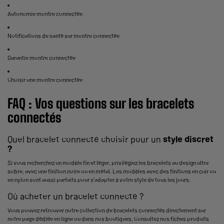
Autonomie montre connectée
Notifications de santé sur montre connectée
Garantie montre connectée
Choisir une montre connectée
FAQ : Vos questions sur les bracelets
connectés
Quel bracelet connecté choisir pour un
style discret
?
Si vous recherchez un modèle fin et léger, privilégiez les bracelets au design ultra
sobre, avec une finition noire ou en métal. Les modèles avec des finitions en cuir ou
en nylon sont aussi parfaits pour s’adapter à votre style de tous les jours.
Où acheter un bracelet connecté ?
Vous pouvez retrouver notre collection de bracelets connectés directement sur
notre page dédiée en ligne ou dans nos boutiques. Consultez nos fiches produits