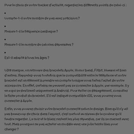
Pour le choix de votre tracker d’activité, regardez les différents points de celui-ci :
Compte-t-il votre nombre de pas avec précision ?
Mesure t-il la fréquence cardiaque ?
Mesure t-il le nombre de calories dépensées ?
Est-il adapté à tous les âges ?
Côté marque, on retrouve des bracelets Apple, Honor band, Fitbit, Huawei et bien
d’autres. Rappelez-vous toutefois que la compatibilité entre le téléphone et votre
bracelet est un élément à prendre en compte lorsque vous faites l’achat de votre
accessoire. En effet, certains ne peuvent pas se connecter à Apple, par exemple. Il y
en a qui se destinent uniquement à Android. Pour éviter ce désagrément, consultez
la fiche produit du bracelet. S’il est indiqué compatible iOS, vous pourrez vous
connecter à Apple.
Enfin, vous pouvez choisir votre bracelet connecté selon le design. Bien qu’il n’y ait
pas beaucoup de choix dans l’aspect, c’est surtout au niveau de la couleur qu’il
faudra regarder. Le noir et le blanc restent les plus répandus, car ils se marient avec
tout. Mais pourquoi ne pas acheter un modèle avec une jolie teinte lilas pour
changer ?