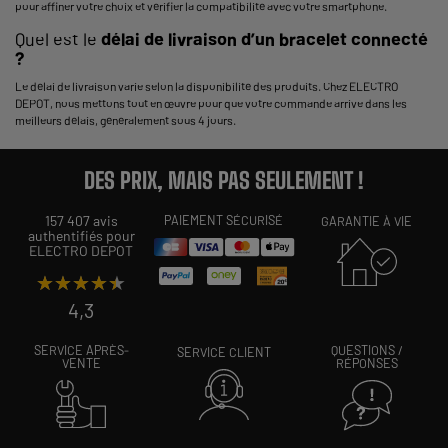
pour affiner votre choix et vérifier la compatibilité avec votre smartphone.
Quel est le
délai de livraison d’un bracelet connecté
?
Le délai de livraison varie selon la disponibilité des produits. Chez ELECTRO
DEPOT, nous mettons tout en œuvre pour que votre commande arrive dans les
meilleurs délais, généralement sous 4 jours.
DES PRIX, MAIS PAS SEULEMENT !
157 407 avis
PAIEMENT SÉCURISÉ
GARANTIE À VIE
authentifiés pour
ELECTRO DEPOT
★★★★★
★★★★★
4,3
SERVICE APRÈS-
QUESTIONS /
SERVICE CLIENT
VENTE
RÉPONSES