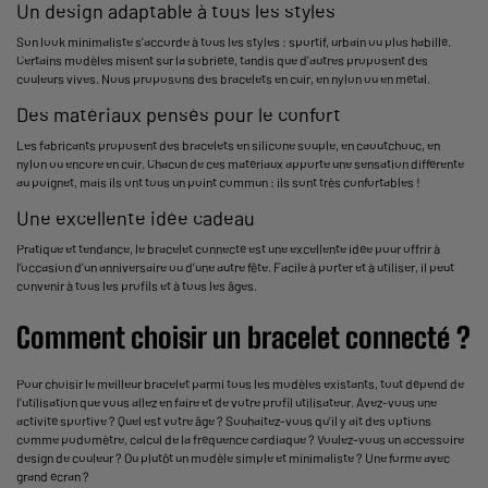
Un design adaptable à tous les styles
Son look minimaliste s’accorde à tous les styles : sportif, urbain ou plus habillé.
Certains modèles misent sur la sobriété, tandis que d'autres proposent des
couleurs vives. Nous proposons des bracelets en cuir, en nylon ou en métal.
Des matériaux pensés pour le confort
Les fabricants proposent des bracelets en silicone souple, en caoutchouc, en
nylon ou encore en cuir. Chacun de ces matériaux apporte une sensation différente
au poignet, mais ils ont tous un point commun : ils sont très confortables !
Une excellente idée cadeau
Pratique et tendance, le bracelet connecté est une excellente idée pour offrir à
l’occasion d’un anniversaire ou d’une autre fête. Facile à porter et à utiliser, il peut
convenir à tous les profils et à tous les âges.
Comment choisir un bracelet connecté ?
Pour choisir le meilleur bracelet parmi tous les modèles existants, tout dépend de
l’utilisation que vous allez en faire et de votre profil utilisateur. Avez-vous une
activité sportive ? Quel est votre âge ? Souhaitez-vous qu’il y ait des options
comme podomètre, calcul de la fréquence cardiaque ? Voulez-vous un accessoire
design de couleur ? Ou plutôt un modèle simple et minimaliste ? Une forme avec
grand écran ?