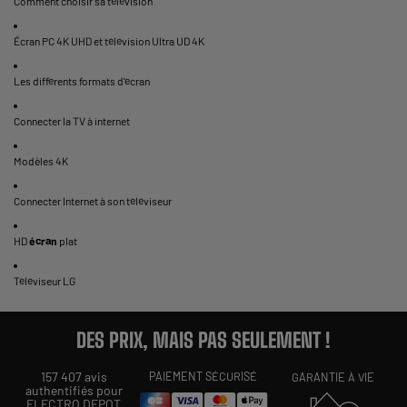
Comment choisir sa télévision
Écran PC 4K UHD et télévision Ultra UD 4K
Les différents formats d'écran
Connecter la TV à internet
Modèles 4K
Connecter Internet à son téléviseur
HD
écran
plat
Téléviseur LG
DES PRIX, MAIS PAS SEULEMENT !
157 407 avis
PAIEMENT SÉCURISÉ
GARANTIE À VIE
authentifiés pour
ELECTRO DEPOT