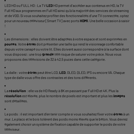
LED HD ou FULL HD : La TV
LED
HD permet d'accéder aux contenus en HD, la TV
Full HD aux programmes en Full HD ainsi qu'à la majorité des services de streaming
et de VOD. Si vous souhaitez profiter des fonctionnalités d'une
TV connectée
, optez
pour un nouveau téléviseur [
Smart TV
] avec ports
HDMI
. Une belle occasion à saisir
!
Les dimensions : elles doivent être adaptées à votre espace et sont exprimées en
pouces
. Votre
écran
doit présenter une taille qui rend le visionnage confortable
depuis votre canapé ou votre lit. Elles doivent aussi correspondre à la surface dont
vous disposez : une trop
grande
télé risque de saturer votre pièce. Nous vous
proposons des télévisions de 32 à 42,5 puces dans cette catégorie.
La dalle : votre
écran
peut être LCD,
LED
, OLED, QLED, IPS ou encore VA. Chaque
type de dalle vous offre des contrastes et des tons différents.
La
résolution
: elle va de HD Ready à 8K en passant par Full HD et 4K. Plus la
résolution
est élevée, plus le nombre de pixels est important et plus les
images
sont détaillées.
Le poids : il est important d’en tenir compte si vous souhaitez fixer votre
écran
à un
mur. Le placo et le bois tolèrent des poids moins élevés que le béton. Vous devrez
également choisir un système de fixation capable de supporter le poids de votre
téléviseur.