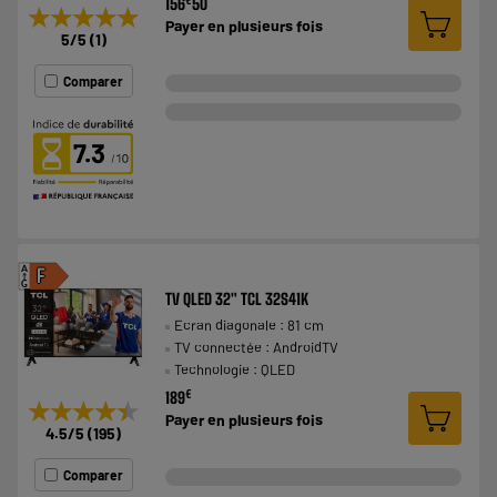
156
50
★★★★★
★★★★★
Payer en
plusieurs fois
5
/5
(
1
)
Comparer
7.3
A
F
G
TV QLED 32" TCL 32S41K
Ecran diagonale : 81 cm
TV connectée : AndroidTV
Technologie : QLED
€
189
★★★★★
★★★★★
Payer en
plusieurs fois
4.5
/5
(
195
)
Comparer