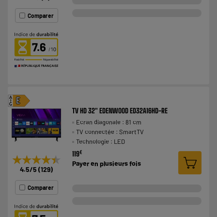
Comparer
7.6
A
E
G
TV HD 32" EDENWOOD ED32A16HD-RE
Ecran diagonale : 81 cm
TV connectée : SmartTV
Technologie : LED
€
119
★★★★★
★★★★★
Payer en
plusieurs fois
4.5
/5
(
129
)
Comparer