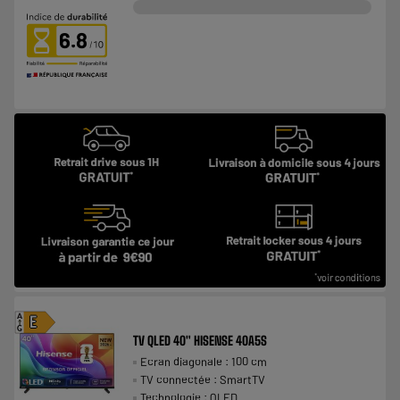
6.8
A
E
G
TV QLED 40" HISENSE 40A5S
Ecran diagonale : 100 cm
TV connectée : SmartTV
Technologie : QLED