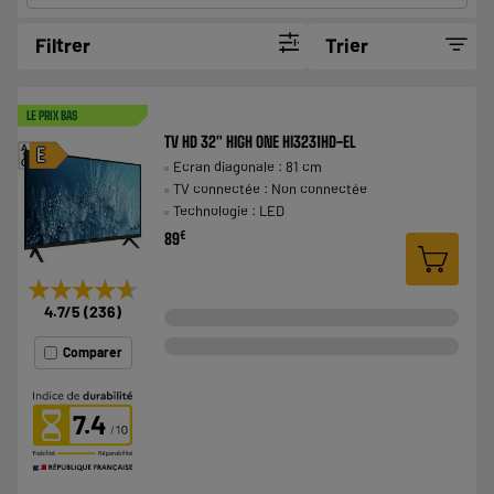
Filtrer
Trier
LE PRIX BAS
TV HD 32" HIGH ONE HI3231HD-EL
A
E
Ecran diagonale : 81 cm
G
TV connectée : Non connectée
Technologie : LED
€
89
★★★★★
★★★★★
4.7
/5
(
236
)
Comparer
7.4