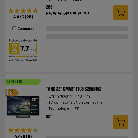
€
269
★★★★★
★★★★★
Payer en
plusieurs fois
4.8
/5
(
20
)
Comparer
7.7
LE PRIX BAS
TV HD 32" SMART TECH 32HN01V3
A
E
Ecran diagonale : 81 cm
G
TV connectée : Non connectée
Technologie : LED
€
99
★★★★★
★★★★★
4.4
/5
(
5
)