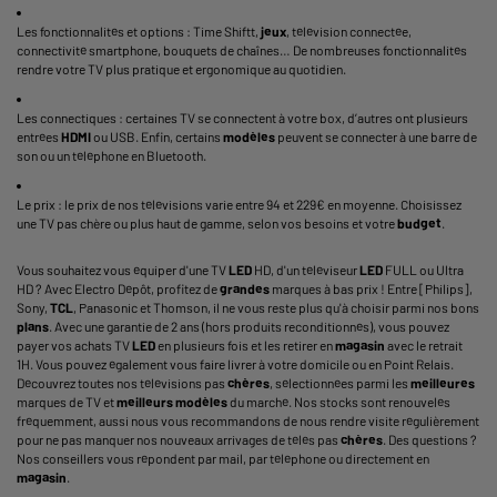
Les fonctionnalités et options : Time Shiftt,
jeux
, télévision connectée,
connectivité smartphone, bouquets de chaînes… De nombreuses fonctionnalités
rendre votre TV plus pratique et ergonomique au quotidien.
Les connectiques : certaines TV se connectent à votre box, d’autres ont plusieurs
entrées
HDMI
ou USB. Enfin, certains
modèles
peuvent se connecter à une barre de
son ou un téléphone en Bluetooth.
Le prix : le prix de nos télévisions varie entre 94 et 229€ en moyenne. Choisissez
une TV pas chère ou plus haut de gamme, selon vos besoins et votre
budget
.
Vous souhaitez vous équiper d'une TV
LED
HD, d'un téléviseur
LED
FULL ou Ultra
HD ? Avec Electro Dépôt, profitez de
grandes
marques à bas prix ! Entre [Philips],
Sony,
TCL
, Panasonic et Thomson, il ne vous reste plus qu'à choisir parmi nos bons
plans
. Avec une garantie de 2 ans (hors produits reconditionnés), vous pouvez
payer vos achats TV
LED
en plusieurs fois et les retirer en
magasin
avec le retrait
1H. Vous pouvez également vous faire livrer à votre domicile ou en Point Relais.
Découvrez toutes nos télévisions pas
chères
, sélectionnées parmi les
meilleures
marques de TV et
meilleurs
modèles
du marché. Nos stocks sont renouvelés
fréquemment, aussi nous vous recommandons de nous rendre visite régulièrement
pour ne pas manquer nos nouveaux arrivages de télés pas
chères
. Des questions ?
Nos conseillers vous répondent par mail, par téléphone ou directement en
magasin
.