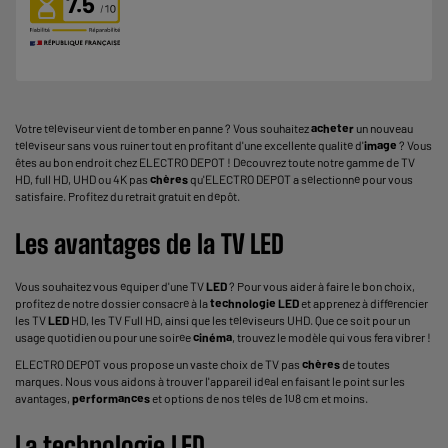
7.5
Votre téléviseur vient de tomber en panne ? Vous souhaitez
acheter
un nouveau
téléviseur sans vous ruiner tout en profitant d'une excellente qualité d'
image
? Vous
êtes au bon endroit chez ELECTRO DEPOT ! Découvrez toute notre gamme de TV
HD, full HD, UHD ou 4K pas
chères
qu'ELECTRO DEPOT a sélectionné pour vous
satisfaire. Profitez du retrait gratuit en dépôt.
Les avantages de la TV LED
Vous souhaitez vous équiper d'une TV
LED
? Pour vous aider à faire le bon choix,
profitez de notre dossier consacré à la
technologie
LED
et apprenez à différencier
les TV
LED
HD, les TV Full HD, ainsi que les
téléviseurs UHD
. Que ce soit pour un
usage quotidien ou pour une soirée
cinéma
, trouvez le modèle qui vous fera vibrer !
ELECTRO DEPOT vous propose un vaste choix de TV pas
chères
de toutes
marques. Nous vous aidons à trouver l'appareil idéal en faisant le point sur les
avantages,
performances
et options de nos télés de 108 cm et moins.
La
technologie
LED