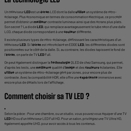
Un téléviseur
LED
est un
écran
LCD dont la dalle
utilise
un système de rétro-
éclairage. Plus économique en termes de consommation électrique, ce procédé
permet d'obtenir un
meilleur
contraste lumineux ainsi que des écrans plus plats.
Son secret ? La diode
LED
, qui remplace avantageusement le tube néon d'une dalle
LCD, chaque diode correspondant à une
couleur
différente.
Il existe plusieurs types de rétro-éclairage, définissant les caractéristiques d'un
téléviseur
LED
. Si l'
écran
est rétroéclairé en EDGE
LED
, les différentes diodes sont
positionnées sur le côté de la dalle. Si, au contraire, les diodes tapissent le fond de
l'
écran
, on parle de TV
LED
Full.
On peut également distinguer la
technologie
QLED de chez Samsung, qui permet,
d'après les tests, une
meilleure
qualité d'
image
et des
couleurs
éclatantes. Elle
utilise
un système de rétro-éclairage géré par zones, pour encore plus de
contraste. Avec la compatibilité HDR, elle offre une
expérience
immersive avec
encore plus de détails lors de l'affichage.
Comment choisir sa TV
LED
?
Selon la pièce : Pour une chambre, ou un studio, vous pouvez vous équiper d'une TV
LED
HD ou d'un
téléviseur LED
Full HD. Pour un salon, privilégiez une TV
Ultra HD
,
également appelée UHD, pour avoir accès à tous les contenus.