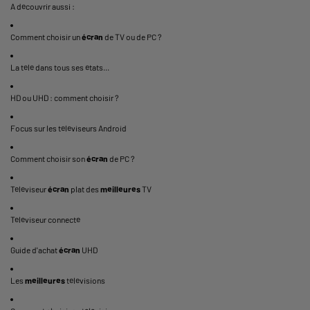
A découvrir aussi :
Comment choisir un
écran
de TV ou de PC ?
La télé dans tous ses états...
HD ou UHD : comment choisir ?
Focus sur les téléviseurs Android
Comment choisir son
écran
de PC ?
Téléviseur
écran
plat des
meilleures
TV
Téléviseur connecté
Guide d'achat
écran
UHD
Les
meilleures
télévisions