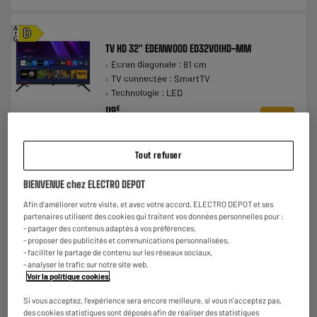
A
D
G
TV HD 32" EDENWOOD ED32V01HD-MM
Ecran diagonale : 81 cm
TV connectée : SmartTV
Technologie : LED
€
119
★★★★★
★★★★★
Payer en
plusieurs fois
4.1
/5
(
22
)
Tout refuser
Comparer
BIENVENUE chez ELECTRO DEPOT
7.1
Afin d'améliorer votre visite, et avec votre accord, ELECTRO DEPOT et ses
partenaires utilisent des cookies qui traitent vos données personnelles pour :
- partager des contenus adaptés à vos préférences,
- proposer des publicités et communications personnalisées,
- faciliter le partage de contenu sur les réseaux sociaux,
- analyser le trafic sur notre site web.
Voir la politique cookies
.
BY ELECTRODEPOT
TV Full HD 40" EDENWOOD ED40A06FHD-RE
Si vous acceptez, l'expérience sera encore meilleure, si vous n'acceptez pas,
A
E
des cookies statistiques sont déposés afin de réaliser des statistiques
Ecran diagonale : 102 cm
G