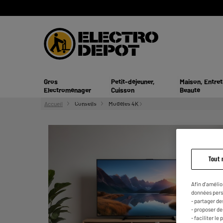
Gros
Petit-déjeuner,
Maison, Entret
Electroménager
Cuisson
Beauté
Accueil
Conseils
Modèles 4K
Tout 
Afin d'amélio
données pers
- partager de
- proposer d
- faciliter l