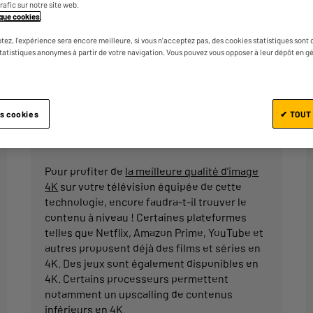
trafic sur notre site web.
dimension d'écran mesurée en pouces puis
tique cookies
.
en 4K.
tez, l'expérience sera encore meilleure, si vous n'acceptez pas, des cookies statistiques sont 
statistiques anonymes à partir de votre navigation. Vous pouvez vous opposer à leur dépôt en g
es cookies
✔ TOUT
Quels contenus regarder en 4K
Pour profiter de
la meilleure qualité d'image
4K
sur votre télévision équipée de cette
technologie, encore faudra-t-il trouver le
contenu à niveau ! Certaines plateformes
telles que Netflix, Amazon Prime, YouTube et
autres proposent déjà des films et séries en
4K. Des jeux sont également disponibles en
4K. Certains processeurs permettent
notamment un upscalling de contenus
inférieurs en 4K.