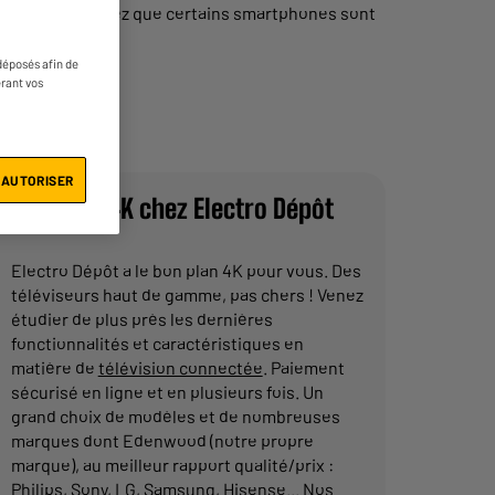
que vous noterez que certains smartphones sont
déposés afin de
érant vos
 AUTORISER
Modèles 4K chez Electro Dépôt
Electro Dépôt a le bon plan 4K pour vous. Des
téléviseurs haut de gamme, pas chers ! Venez
étudier de plus près les dernières
fonctionnalités et caractéristiques en
matière de
télévision connectée
. Paiement
sécurisé en ligne et en plusieurs fois. Un
grand choix de modèles et de nombreuses
marques dont Edenwood (notre propre
marque), au meilleur rapport qualité/prix :
Philips, Sony, LG, Samsung, Hisense... Nos