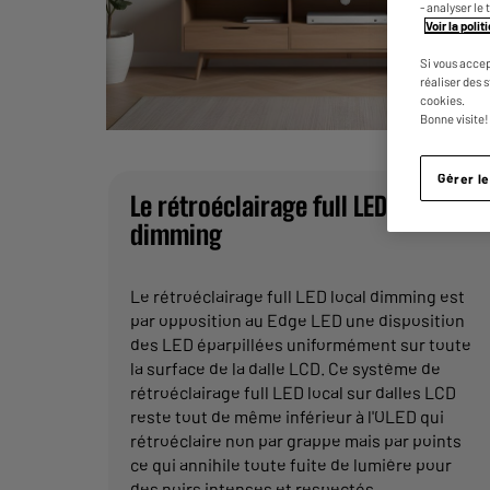
- analyser le 
Voir la poli
Si vous accep
réaliser des 
cookies.
Bonne visite!
Gérer l
Le rétroéclairage full LED local
dimming
Le rétroéclairage full LED local dimming est
par opposition au Edge LED une disposition
des LED éparpillées uniformément sur toute
la surface de la dalle LCD. Ce système de
rétroéclairage full LED local sur dalles LCD
reste tout de même inférieur à l'OLED qui
rétroéclaire non par grappe mais par points
ce qui annihile toute fuite de lumière pour
des noirs intenses et respectés.