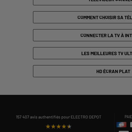
COMMENT CHOISIR SA TÉL
CONNECTER LA TV À IN
LES MEILLEURES TV UL
HD ÉCRAN PLAT
157 407 avis authentifiés pour ELECTRO DEPOT
PAI
★★★★★
★★★★★