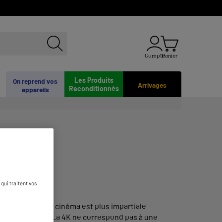
Compte
Panier
Les Produits
On reprend vos
Arrivages
Reconditionnés
appareils
qui traitent vos
n de
l'UHD
. La 4K cinéma est plus impartiale
ctets par ligne. La 4K ne correspond pas à une