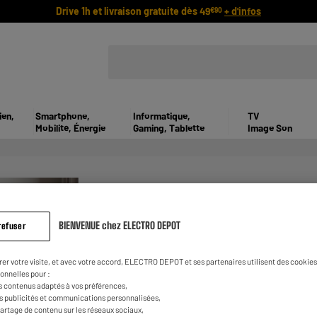
Drive 1h et livraison gratuite dès 49
+ d'infos
€90
ien,
Smartphone,
Informatique,
TV
Mobilité, Énergie
Gaming, Tablette
Image Son
BIENVENUE chez ELECTRO DEPOT
refuser
MODÈLES 4K
rer votre visite, et avec votre accord, ELECTRO DEPOT et ses partenaires utilisent des cookies 
onnelles pour :
s contenus adaptés à vos préférences,
On parle de modèles 4K lorsque la définitio
es publicités et communications personnalisées,
puisqu'elle emploie réellement 4 fois 1096 o
e partage de contenu sur les réseaux sociaux,