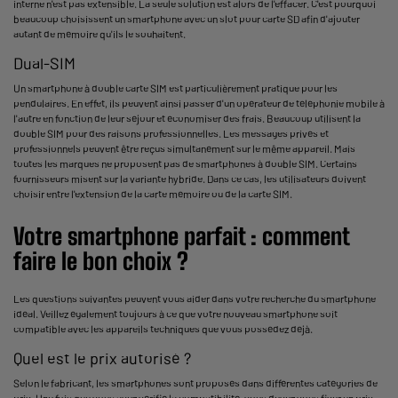
interne n'est pas extensible. La seule solution est alors de l'effacer. C'est pourquoi
beaucoup choisissent un smartphone avec un slot pour carte SD afin d'ajouter
autant de mémoire qu'ils le souhaitent.
Dual-SIM
Un smartphone à double carte SIM est particulièrement pratique pour les
pendulaires. En effet, ils peuvent ainsi passer d'un opérateur de téléphonie mobile à
l'autre en fonction de leur séjour et économiser des frais. Beaucoup utilisent la
double SIM pour des raisons professionnelles. Les messages privés et
professionnels peuvent être reçus simultanément sur le même appareil. Mais
toutes les marques ne proposent pas de smartphones à double SIM. Certains
fournisseurs misent sur la variante hybride. Dans ce cas, les utilisateurs doivent
choisir entre l'extension de la carte mémoire ou de la carte SIM.
Votre smartphone parfait : comment
faire le bon choix ?
Les questions suivantes peuvent vous aider dans votre recherche du smartphone
idéal. Veillez également toujours à ce que votre nouveau smartphone soit
compatible avec les appareils techniques que vous possédez déjà.
Quel est le prix autorisé ?
Selon le fabricant, les smartphones sont proposés dans différentes catégories de
prix. Une fois que vous avez vérifié la compatibilité, vous devez vous fixer un prix