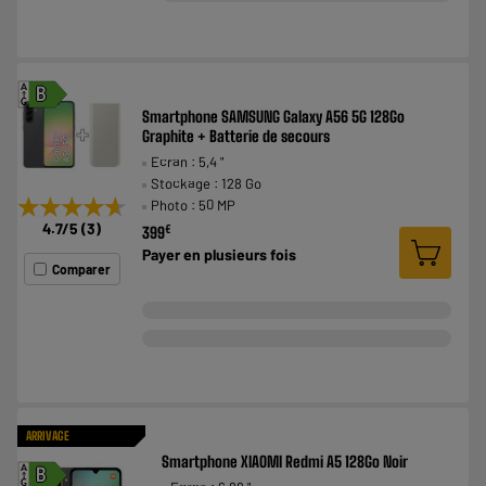
A
B
G
Smartphone SAMSUNG Galaxy A56 5G 128Go
Graphite + Batterie de secours
Ecran : 5,4 "
Stockage : 128 Go
★★★★★
★★★★★
Photo : 50 MP
4.7
/5
(
3
)
€
399
Payer en
plusieurs fois
Comparer
ARRIVAGE
Smartphone XIAOMI Redmi A5 128Go Noir
A
B
G