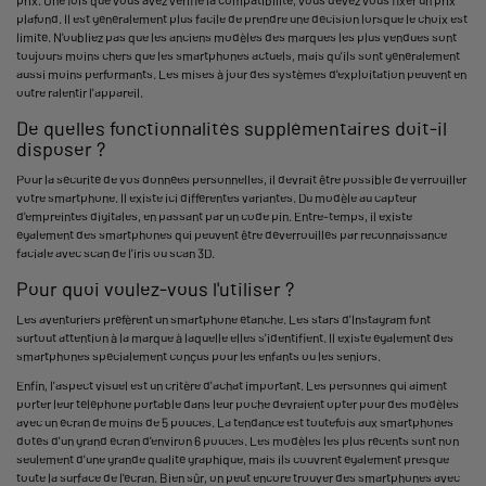
plafond. Il est généralement plus facile de prendre une décision lorsque le choix est
limité. N'oubliez pas que les anciens modèles des marques les plus vendues sont
toujours moins chers que les smartphones actuels, mais qu'ils sont généralement
aussi moins performants. Les mises à jour des systèmes d'exploitation peuvent en
outre ralentir l'appareil.
De quelles fonctionnalités supplémentaires doit-il
disposer ?
Pour la sécurité de vos données personnelles, il devrait être possible de verrouiller
votre smartphone. Il existe ici différentes variantes. Du modèle au capteur
d'empreintes digitales, en passant par un code pin. Entre-temps, il existe
également des smartphones qui peuvent être déverrouillés par reconnaissance
faciale avec scan de l'iris ou scan 3D.
Pour quoi voulez-vous l'utiliser ?
Les aventuriers préfèrent un smartphone étanche. Les stars d'Instagram font
surtout attention à la marque à laquelle elles s'identifient. Il existe également des
smartphones spécialement conçus pour les enfants ou les seniors.
Enfin, l'aspect visuel est un critère d'achat important. Les personnes qui aiment
porter leur téléphone portable dans leur poche devraient opter pour des modèles
avec un écran de moins de 5 pouces. La tendance est toutefois aux smartphones
dotés d'un grand écran d'environ 6 pouces. Les modèles les plus récents sont non
seulement d'une grande qualité graphique, mais ils couvrent également presque
toute la surface de l'écran. Bien sûr, on peut encore trouver des smartphones avec