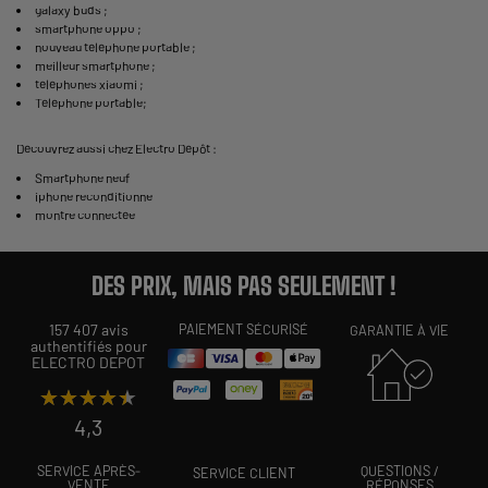
galaxy buds
;
smartphone oppo
;
nouveau téléphone portable
;
meilleur smartphone
;
téléphones xiaomi
;
Téléphone portable
;
Découvrez aussi chez Electro Dépôt :
Smartphone neuf
iphone reconditionne
montre connectée
DES PRIX, MAIS PAS SEULEMENT !
157 407 avis
PAIEMENT SÉCURISÉ
GARANTIE À VIE
authentifiés pour
ELECTRO DEPOT
★★★★★
★★★★★
4,3
SERVICE APRÈS-
QUESTIONS /
SERVICE CLIENT
VENTE
RÉPONSES