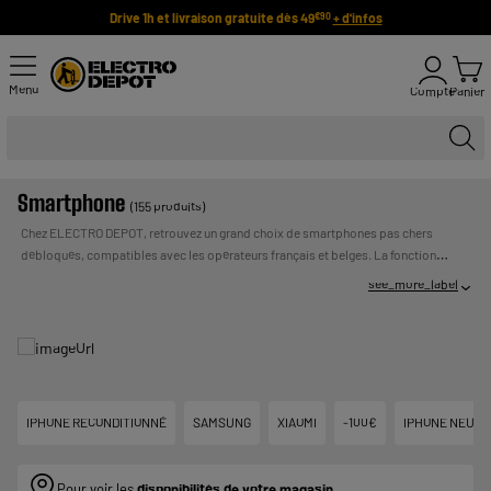
Drive 1h et livraison gratuite dès 49
+ d'infos
€90
Menu
Compte
Panier
Smartphone
(155 produits)
Chez ELECTRO DEPOT, retrouvez un grand choix de smartphones pas chers
débloqués, compatibles avec les opérateurs français et belges. La fonction
première d’un smartphone est de téléphoner, mais il permet également d’écouter
see_more_label
de la musique, surfer sur internet, lire des vidéos, prendre des photos… et bien
plus encore grâce aux nombreuses applications facilement téléchargeables.
UN
Votre nouveau smartphone ne vous quittera plus !
Payer en plusieurs fois :
CREDIT VOUS ENGAGE ET DOIT ETRE REMBOURSE.
VERIFIEZ VOS CAPACITES DE REMBOURSEMENT AVANT DE
VOUS ENGAGER.
IPHONE RECONDITIONNÉ
SAMSUNG
XIAOMI
-100€
IPHONE NEUF
Pour voir les
disponibilités de votre magasin