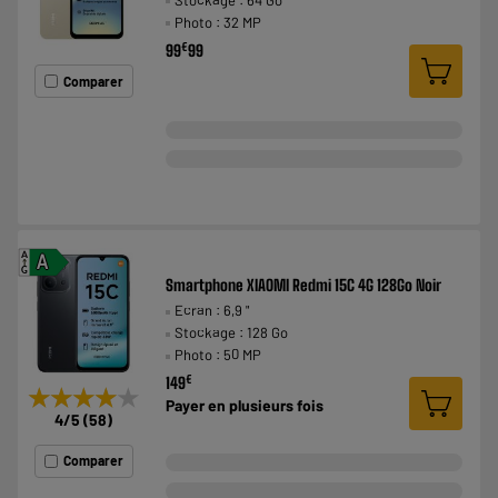
Photo : 32 MP
€
99
99
Comparer
A
A
G
Smartphone XIAOMI Redmi 15C 4G 128Go Noir
Ecran : 6,9 "
Stockage : 128 Go
Photo : 50 MP
€
149
★★★★★
★★★★★
Payer en
plusieurs fois
4
/5
(
58
)
Comparer