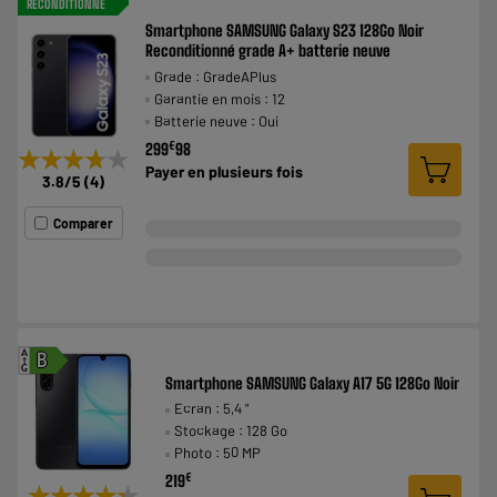
RECONDITIONNÉ
Smartphone SAMSUNG Galaxy S23 128Go Noir
Reconditionné grade A+ batterie neuve
Grade : GradeAPlus
Garantie en mois : 12
Batterie neuve : Oui
€
299
98
★★★★★
★★★★★
Payer en
plusieurs fois
3.8
/5
(
4
)
Comparer
A
B
G
Smartphone SAMSUNG Galaxy A17 5G 128Go Noir
Ecran : 5,4 "
Stockage : 128 Go
Photo : 50 MP
€
219
★★★★★
★★★★★