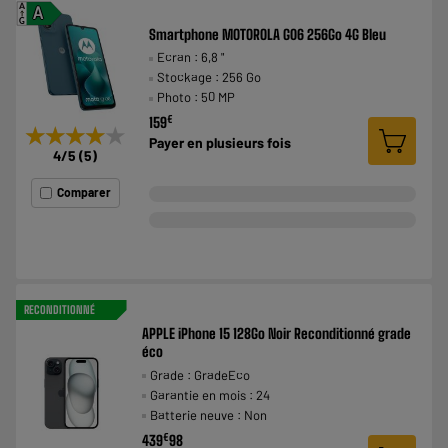
A
A
G
Smartphone MOTOROLA G06 256Go 4G Bleu
Ecran : 6,8 "
Stockage : 256 Go
Photo : 50 MP
€
159
★★★★★
★★★★★
Payer en
plusieurs fois
4
/5
(
5
)
Comparer
RECONDITIONNÉ
APPLE iPhone 15 128Go Noir Reconditionné grade
éco
Grade : GradeEco
Garantie en mois : 24
Batterie neuve : Non
€
439
98