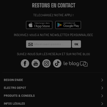
RESTONS EN CONTACT
TÉLÉCHARGEZ NOTRE APPLI !
INSCRIVEZ-VOUS À NOTRE NEWSLETTER PERSONNALISÉE
OK
SUIVEZ-NOUS SUR LES RÉSEAUX ET SUR NOTRE BLOG
BESOIN D'AIDE
Contactez-nous
ELECTRO DEPOT
Suivre ma commande
Modifier ou annuler ma commande
PRODUITS & CONSEILS
SAV
Qui sommes nous ?
Nos marques
Payer en plusieurs fois
INFOS LÉGALES
Rejoignez-nous !
Les avis du site
Information phishing