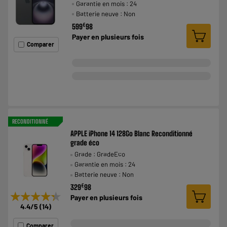
Garantie en mois : 24
Batterie neuve : Non
€
599
98
Payer en
plusieurs fois
Comparer
RECONDITIONNÉ
APPLE iPhone 14 128Go Blanc Reconditionné
grade éco
Grade : GradeEco
Garantie en mois : 24
Batterie neuve : Non
€
329
98
★★★★★
★★★★★
Payer en
plusieurs fois
4.4
/5
(
14
)
Comparer