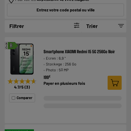
Entrez votre code postal ou ville
Filtrer
Trier
A
B
G
Smartphone XIAOMI Redmi 15 5G 256Go Noir
Ecran : 6,9 "
Stockage : 256 Go
Photo : 50 MP
€
199
★★★★★
★★★★★
Payer en
plusieurs fois
4.7
/5
(
3
)
Comparer