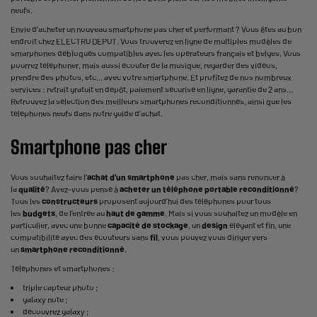
neufs.
Envie d'acheter un nouveau smartphone pas cher et performant ? Vous êtes au bon
endroit chez ELECTRO DEPOT. Vous trouverez en ligne de multiples modèles de
smarphones débloqués compatibles avec les opérateurs français et belges. Vous
pourrez téléphoner, mais aussi écouter de la musique, regarder des vidéos,
prendre des photos, etc... avec votre smartphone. Et profitez de nos nombreux
services : retrait gratuit en dépôt, paiement sécurisé en ligne, garantie de 2 ans…
Retrouvez la sélection des meilleurs smartphones reconditionnés, ainsi que les
téléphones neufs dans notre guide d’achat.
Smartphone pas cher
Vous souhaitez faire l’
achat d’un smartphone
pas cher, mais sans renoncer à
la
qualité
? Avez-vous pensé à
acheter un téléphone portable reconditionné
?
Tous les
constructeurs
proposent aujourd’hui des téléphones pour tous
les
budgets
, de l’entrée au
haut de gamme
. Mais si vous souhaitez un modèle en
particulier, avec une bonne
capacité de stockage
, un
design
élégant et fin, une
compatibilité avec des écouteurs sans
fil
, vous pouvez vous diriger vers
un
smartphone reconditionné
.
Téléphones et smartphones :
triple capteur photo
;
galaxy note
;
découvrez galaxy
;