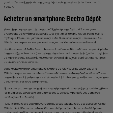
bouton d'accueil, mais de nombreux fabricants misent sur le tactile au lieu du
bouton.
Acheter un smartphone Électro Dépôt
Vous cherchez un smartphone Apple ? Un téléphone Android ? Nous vous
proposons de nombreux appareils tous systèmes d’exploitation. Parmi eux, le
mythique iPhone, les gammes Galaxy Note, Samsung Galaxy S, mais aussi des
téléphones au processeur puissant conçus par Xiaomi ou encore Huawei.
Ces derniers sont dotés de nombreuses fonctionnalités pratiques : appareil photo
dernier cri (qualité ultra HD selon le modèle de smartphone choisi), vidéo, logiciels
de mise en page, batterie longue durée, écran pliable, jeux, applications ludiques
ou encore professionnelles.
Vous hésitez entre un smartphone Android ou iOS ? Vous ne savez pas si le
téléphone que vous convoitez est compatible avec votre opérateur réseau ? Nos
conseillers sont à votre service et répondent à toutes vos questions en magasin ou
directement sur notre site internet.
Nous vous proposons les meilleurs smartphones du marché à prix tout doux (tous
les mobiles apparaissant au sommet des tops et comparatifs ces dernières
années y sont présents).
Besoin de conseils pour trouver votre nouveau téléphone ou des accessoires de
téléphonie ? Découvrez notre guide complet pour bien choisir votre téléphone
portable et profiter pleinement de nos bons plans sur nos mobiles intelligents