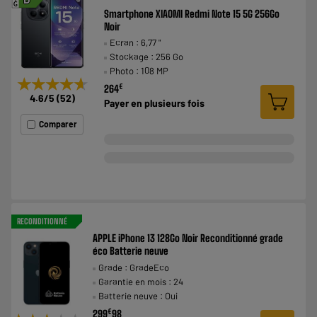
B
G
Smartphone XIAOMI Redmi Note 15 5G 256Go
Noir
Ecran : 6,77 "
Stockage : 256 Go
Photo : 108 MP
★★★★★
★★★★★
€
264
4.6
/5
(
52
)
Payer en
plusieurs fois
Comparer
RECONDITIONNÉ
APPLE iPhone 13 128Go Noir Reconditionné grade
éco Batterie neuve
Grade : GradeEco
Garantie en mois : 24
Batterie neuve : Oui
€
299
98