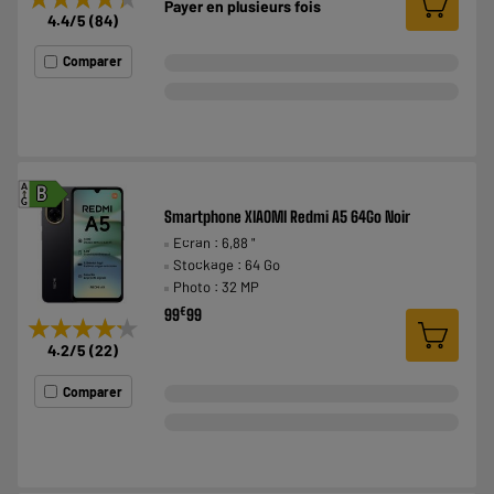
Payer en
plusieurs fois
4.4
/5
(
84
)
Comparer
A
B
G
Smartphone XIAOMI Redmi A5 64Go Noir
Ecran : 6,88 "
Stockage : 64 Go
Photo : 32 MP
€
99
99
★★★★★
★★★★★
4.2
/5
(
22
)
Comparer