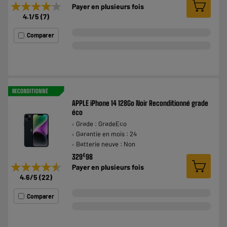
★★★★★
★★★★★
Payer en
plusieurs fois
4.1
/5
(
7
)
Comparer
RECONDITIONNÉ
APPLE iPhone 14 128Go Noir Reconditionné grade
éco
Grade : GradeEco
Garantie en mois : 24
Batterie neuve : Non
€
329
98
★★★★★
★★★★★
Payer en
plusieurs fois
4.6
/5
(
22
)
Comparer