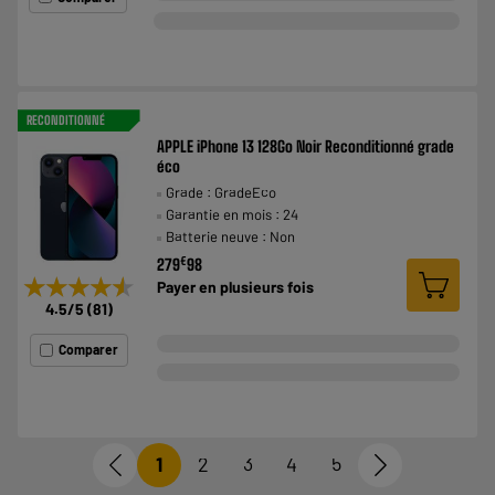
RECONDITIONNÉ
APPLE iPhone 13 128Go Noir Reconditionné grade
éco
Grade : GradeEco
Garantie en mois : 24
Batterie neuve : Non
€
279
98
★★★★★
★★★★★
Payer en
plusieurs fois
4.5
/5
(
81
)
Comparer
1
2
3
4
5