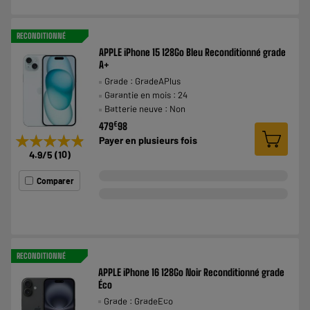
RECONDITIONNÉ
APPLE iPhone 15 128Go Bleu Reconditionné grade
A+
Grade : GradeAPlus
Garantie en mois : 24
Batterie neuve : Non
€
479
98
★★★★★
★★★★★
Payer en
plusieurs fois
4.9
/5
(
10
)
Comparer
RECONDITIONNÉ
APPLE iPhone 16 128Go Noir Reconditionné grade
Éco
Grade : GradeEco