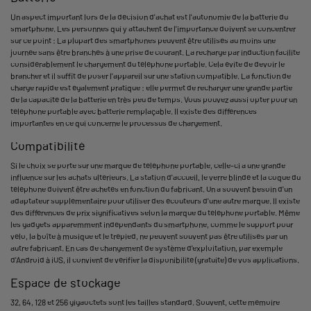
Un aspect important lors de la décision d'achat est l'autonomie de la batterie du
smartphone. Les personnes qui y attachent de l'importance doivent se concentrer
sur ce point : La plupart des smartphones peuvent être utilisés au moins une
journée sans être branchés à une prise de courant. La recharge par induction facilite
considérablement le chargement du téléphone portable. Cela évite de devoir le
brancher et il suffit de poser l'appareil sur une station compatible. La fonction de
charge rapide est également pratique : elle permet de recharger une grande partie
de la capacité de la batterie en très peu de temps. Vous pouvez aussi opter pour un
téléphone portable avec batterie remplaçable. Il existe des différences
importantes en ce qui concerne le processus de chargement.
Compatibilité
Si le choix se porte sur une marque de téléphone portable, celle-ci a une grande
influence sur les achats ultérieurs. La station d'accueil, le verre blindé et la coque du
téléphone doivent être achetés en fonction du fabricant. On a souvent besoin d'un
adaptateur supplémentaire pour utiliser des écouteurs d'une autre marque. Il existe
des différences de prix significatives selon la marque du téléphone portable. Même
les gadgets apparemment indépendants du smartphone, comme le support pour
vélo, la boîte à musique et le trépied, ne peuvent souvent pas être utilisés par un
autre fabricant. En cas de changement de système d'exploitation, par exemple
d'Android à iOS, il convient de vérifier la disponibilité (gratuite) de vos applications.
Espace de stockage
32, 64, 128 et 256 gigaoctets sont les tailles standard. Souvent, cette mémoire