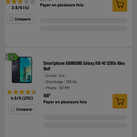
★★★★★
★★★★★
Payer en
plusieurs fois
2.8
/5
(
4
)
Comparer
A
B
G
Smartphone SAMSUNG Galaxy A16 4G 128Go Bleu
Nuit
Ecran : 5,4 "
Stockage : 128 Go
Photo : 50 MP
★★★★★
★★★★★
€
168
4.5
/5
(
202
)
Payer en
plusieurs fois
Comparer