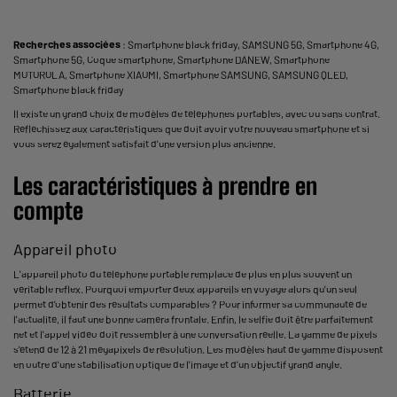
Recherches associées
:
Smartphone black friday
,
SAMSUNG 5G
,
Smartphone 4G
,
Smartphone 5G
,
Coque smartphone
,
Smartphone DANEW
,
Smartphone
MOTOROLA
,
Smartphone XIAOMI
,
Smartphone SAMSUNG
,
SAMSUNG QLED
,
Smartphone black friday
Il existe un grand choix de modèles de téléphones portables, avec ou sans contrat.
Réfléchissez aux caractéristiques que doit avoir votre nouveau smartphone et si
vous serez également satisfait d'une version plus ancienne.
Les caractéristiques à prendre en
compte
Appareil photo
L'appareil photo du téléphone portable remplace de plus en plus souvent un
véritable reflex. Pourquoi emporter deux appareils en voyage alors qu'un seul
permet d'obtenir des résultats comparables ? Pour informer sa communauté de
l'actualité, il faut une bonne caméra frontale. Enfin, le selfie doit être parfaitement
net et l'appel vidéo doit ressembler à une conversation réelle. La gamme de pixels
s'étend de 12 à 21 mégapixels de résolution. Les modèles haut de gamme disposent
en outre d'une stabilisation optique de l'image et d'un objectif grand angle.
Batterie