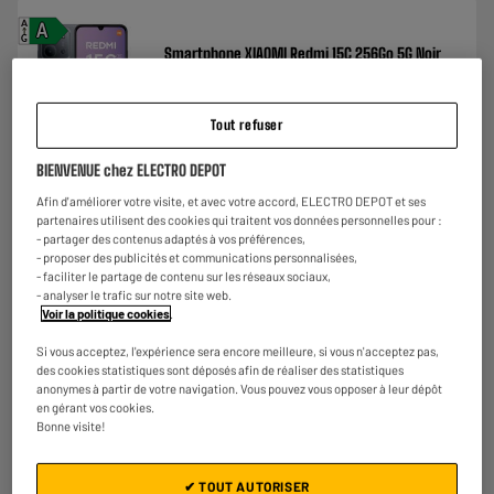
A
A
G
Smartphone XIAOMI Redmi 15C 256Go 5G Noir
Ecran : 6,9 "
Stockage : 256 Go
Photo : 50 MP
Tout refuser
€
158
★★★★★
★★★★★
BIENVENUE chez ELECTRO DEPOT
Payer en
plusieurs fois
3.5
/5
(
74
)
Afin d'améliorer votre visite, et avec votre accord, ELECTRO DEPOT et ses
partenaires utilisent des cookies qui traitent vos données personnelles pour :
Comparer
- partager des contenus adaptés à vos préférences,
- proposer des publicités et communications personnalisées,
- faciliter le partage de contenu sur les réseaux sociaux,
- analyser le trafic sur notre site web.
Voir la politique cookies
.
Si vous acceptez, l'expérience sera encore meilleure, si vous n'acceptez pas,
des cookies statistiques sont déposés afin de réaliser des statistiques
anonymes à partir de votre navigation. Vous pouvez vous opposer à leur dépôt
en gérant vos cookies.
Bonne visite!
✔ TOUT AUTORISER