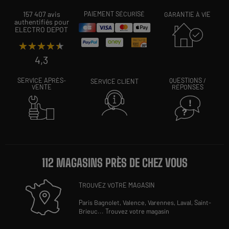
157 407 avis
PAIEMENT SÉCURISÉ
GARANTIE À VIE
authentifiés pour
ELECTRO DEPOT
★★★★★
★★★★★
4,3
SERVICE APRÈS-
QUESTIONS /
SERVICE CLIENT
VENTE
RÉPONSES
112 MAGASINS PRÈS DE CHEZ VOUS
TROUVEZ VOTRE MAGASIN
Paris Bagnolet,
Valence,
Varennes,
Laval,
Saint-
Brieuc
...
Trouvez votre magasin