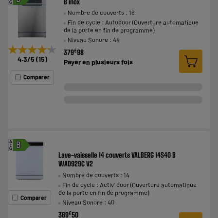
B inox
G
Nombre de couverts : 16
Fin de cycle : Autodoor (Ouverture automatique
de la porte en fin de programme)
Niveau Sonore : 44
★★★★★
★★★★★
€
379
98
4.3
/5
(
15
)
Payer en
plusieurs fois
Comparer
A
B
G
Lave-vaisselle 14 couverts VALBERG 14S40 B
WAD929C V2
Nombre de couverts : 14
Fin de cycle : Activ' door (Ouverture automatique
de la porte en fin de programme)
Comparer
Niveau Sonore : 40
€
369
50