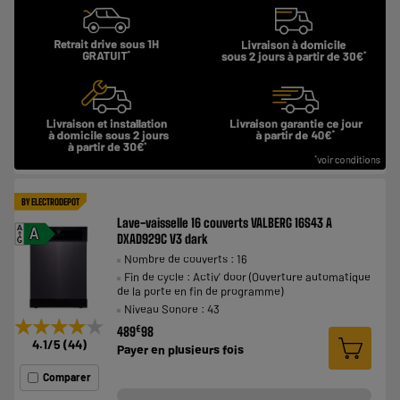
BY ELECTRODEPOT
Lave-vaisselle 16 couverts VALBERG 16S43 A
A
A
DXAD929C V3 dark
G
Nombre de couverts : 16
Fin de cycle : Activ' door (Ouverture automatique
de la porte en fin de programme)
Niveau Sonore : 43
★★★★★
★★★★★
€
489
98
4.1
/5
(
44
)
Payer en
plusieurs fois
Comparer