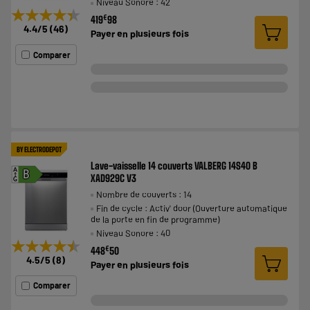
Niveau Sonore : 42
★★★★★
★★★★★
€
419
98
4.4
/5
(
46
)
Payer en
plusieurs fois
Comparer
BY ELECTRODEPOT
Lave-vaisselle 14 couverts VALBERG 14S40 B
A
B
XAD929C V3
G
Nombre de couverts : 14
Fin de cycle : Activ' door (Ouverture automatique
de la porte en fin de programme)
Niveau Sonore : 40
★★★★★
★★★★★
€
448
50
4.5
/5
(
8
)
Payer en
plusieurs fois
Comparer