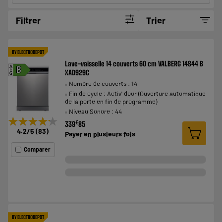
Filtrer
Trier
BY ELECTRODEPOT
Lave-vaisselle 14 couverts 60 cm VALBERG 14S44 B
A
B
XAD929C
G
Nombre de couverts : 14
Fin de cycle : Activ' door (Ouverture automatique
de la porte en fin de programme)
Niveau Sonore : 44
★★★★★
★★★★★
€
339
85
4.2
/5
(
83
)
Payer en
plusieurs fois
Comparer
BY ELECTRODEPOT