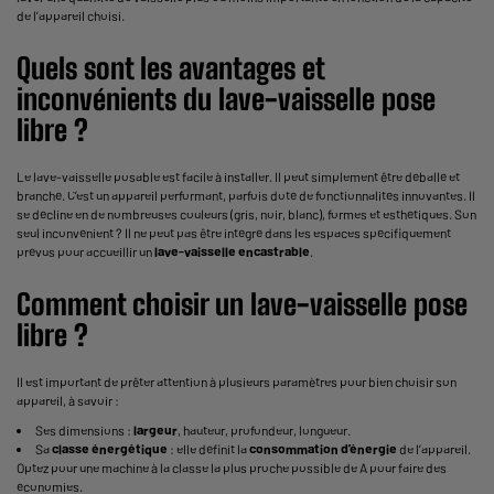
de l’appareil choisi.
Quels sont les avantages et
inconvénients du lave-vaisselle pose
libre ?
Le lave-vaisselle posable est facile à installer. Il peut simplement être déballé et
branché. C’est un appareil performant, parfois doté de fonctionnalités innovantes. Il
se décline en de nombreuses couleurs (gris, noir, blanc), formes et esthétiques. Son
seul inconvénient ? Il ne peut pas être intégré dans les espaces spécifiquement
prévus pour accueillir un
lave-vaisselle encastrable
.
Comment choisir un lave-vaisselle pose
libre ?
Il est important de prêter attention à plusieurs paramètres pour bien choisir son
appareil, à savoir :
Ses dimensions :
largeur
, hauteur, profondeur, longueur.
Sa
classe énergétique
: elle définit la
consommation d’énergie
de l’appareil.
Optez pour une machine à la classe la plus proche possible de A pour faire des
économies.