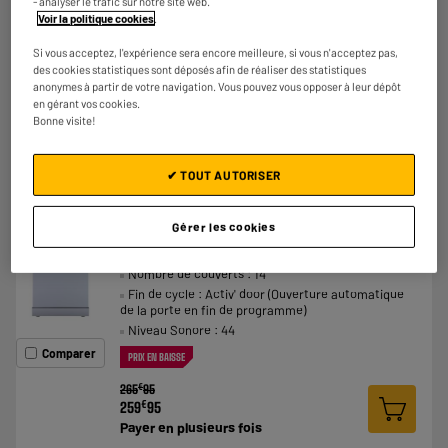
- analyser le trafic sur notre site web.
★★★★★
★★★★★
Voir la politique cookies
.
€
379
98
4.4
/5
(
128
)
Payer en
plusieurs fois
Si vous acceptez, l'expérience sera encore meilleure, si vous n'acceptez pas,
des cookies statistiques sont déposés afin de réaliser des statistiques
Comparer
anonymes à partir de votre navigation. Vous pouvez vous opposer à leur dépôt
en gérant vos cookies.
Bonne visite!
✔ TOUT AUTORISER
BY ELECTRODEPOT
Gérer les cookies
Lave-vaisselle 14 couverts VALBERG 14S44 C
A
C
WAD929C V2
G
Nombre de couverts : 14
Fin de cycle : Activ' door (Ouverture automatique
de la porte en fin de programme)
Niveau Sonore : 44
Comparer
PRIX EN BAISSE
€
265
95
€
259
95
Payer en
plusieurs fois