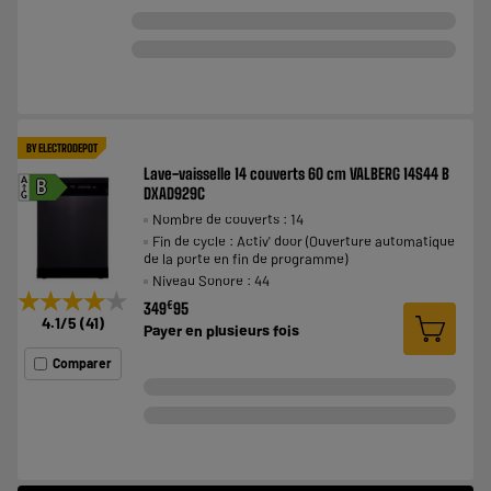
BY ELECTRODEPOT
Lave-vaisselle 14 couverts 60 cm VALBERG 14S44 B
A
B
DXAD929C
G
Nombre de couverts : 14
Fin de cycle : Activ' door (Ouverture automatique
de la porte en fin de programme)
Niveau Sonore : 44
★★★★★
★★★★★
€
349
95
4.1
/5
(
41
)
Payer en
plusieurs fois
Comparer