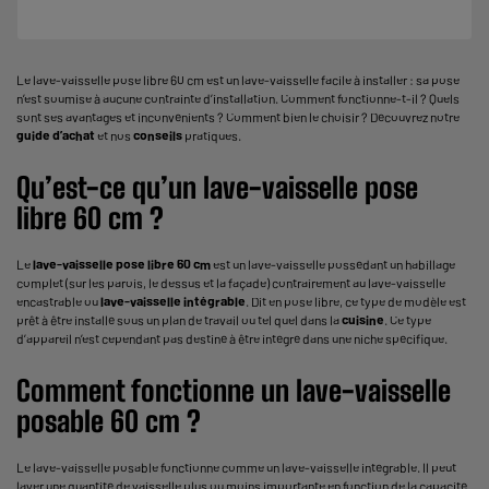
Le lave-vaisselle pose libre 60 cm est un
lave-vaisselle
facile à installer : sa pose
n’est soumise à aucune contrainte d’installation. Comment fonctionne-t-il ? Quels
sont ses avantages et inconvénients ? Comment bien le choisir ? Découvrez notre
guide d’achat
et nos
conseils
pratiques.
Qu’est-ce qu’un lave-vaisselle pose
libre 60 cm ?
Le
lave-vaisselle pose libre 60 cm
est un lave-vaisselle possédant un habillage
complet (sur les parois, le dessus et la façade) contrairement au
lave-vaisselle
encastrable
ou
lave-vaisselle intégrable
. Dit en pose libre, ce type de modèle est
prêt à être installé sous un plan de travail ou tel quel dans la
cuisine
. Ce type
d’appareil n’est cependant pas destiné à être intégré dans une niche spécifique.
Comment fonctionne un lave-vaisselle
posable 60 cm ?
Le lave-vaisselle posable fonctionne comme un lave-vaisselle intégrable. Il peut
laver une quantité de vaisselle plus ou moins importante en fonction de la capacité