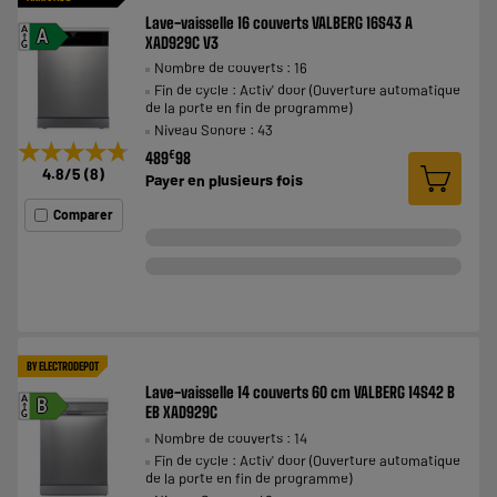
Lave-vaisselle 16 couverts VALBERG 16S43 A
A
A
XAD929C V3
G
Nombre de couverts : 16
Fin de cycle : Activ' door (Ouverture automatique
de la porte en fin de programme)
Niveau Sonore : 43
★★★★★
★★★★★
€
489
98
4.8
/5
(
8
)
Payer en
plusieurs fois
Comparer
BY ELECTRODEPOT
Lave-vaisselle 14 couverts 60 cm VALBERG 14S42 B
A
B
EB XAD929C
G
Nombre de couverts : 14
Fin de cycle : Activ' door (Ouverture automatique
de la porte en fin de programme)