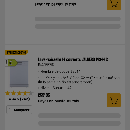
Payer en
plusieurs fois
BY ELECTRODEPOT
Lave-vaisselle 14 couverts VALBERG 14S44 C
A
C
WAD929C
G
Nombre de couverts : 14
Fin de cycle : Activ' door (Ouverture automatique
de la porte en fin de programme)
Niveau Sonore : 44
★★★★★
★★★★★
€
259
95
4.4
/5
(
742
)
Payer en
plusieurs fois
Comparer