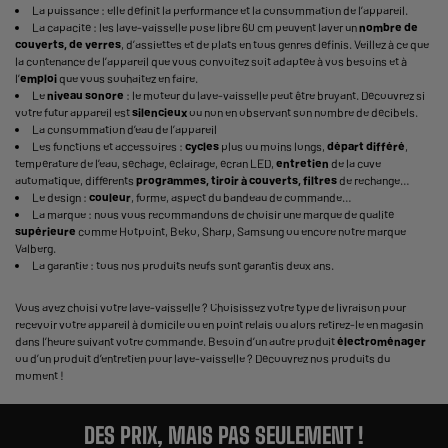
La puissance : elle définit la performance et la consommation de l’appareil.
La capacité : les lave-vaisselle pose libre 60 cm peuvent laver un
nombre de
couverts, de verres
, d’assiettes et de plats en tous genres définis. Veillez à ce que
la contenance de l’appareil que vous convoitez soit adaptée à vos besoins et à
l’
emploi
que vous souhaitez en faire.
Le
niveau sonore
: le moteur du lave-vaisselle peut être bruyant. Découvrez si
votre futur appareil est
silencieux
ou non en observant son nombre de décibels.
La consommation d’eau de l’appareil
Les fonctions et accessoires :
cycles
plus ou moins longs,
départ différé
,
température de l’eau, séchage, éclairage, écran LED,
entretien
de la cuve
automatique, différents
programmes, tiroir à couverts, filtres
de rechange…
Le design :
couleur
, forme, aspect du bandeau de commande…
La marque : nous vous recommandons de choisir une marque de qualité
supérieure
comme Hotpoint, Beko, Sharp, Samsung ou encore notre marque
Valberg.
La garantie : tous nos produits neufs sont garantis deux ans.
Vous avez choisi votre lave-vaisselle ? Choisissez votre type de livraison pour
recevoir votre appareil à domicile ou en point relais ou alors retirez-le en magasin
dans l’heure suivant votre commande. Besoin d’un autre produit
électroménager
ou d’un produit d’
entretien pour lave-vaisselle
? Découvrez nos produits du
moment !
DES PRIX, MAIS PAS SEULEMENT !