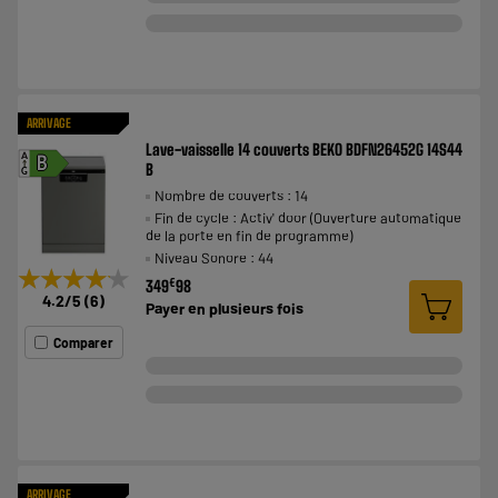
ARRIVAGE
Lave-vaisselle 14 couverts BEKO BDFN26452G 14S44
A
B
B
G
Nombre de couverts : 14
Fin de cycle : Activ' door (Ouverture automatique
de la porte en fin de programme)
Niveau Sonore : 44
★★★★★
★★★★★
€
349
98
4.2
/5
(
6
)
Payer en
plusieurs fois
Comparer
ARRIVAGE