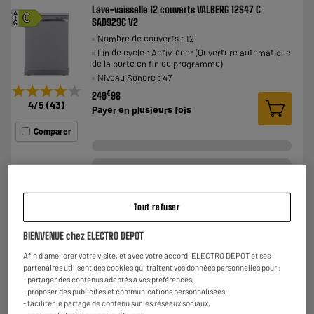
Lave-vaisselle 12 couverts VALBERG 12S47 C
A
C
SAD929C V2
G
Nombre de couverts : 12
Fin de cycle : Activ' door (Ouverture automatique
de la porte en fin de programme)
Niveau Sonore : 47
★★★★★
★★★★★
€
249
98
4
/5
(
43
)
Payer en
plusieurs fois
Comparer
Tout refuser
ARRIVAGE
BIENVENUE chez ELECTRO DEPOT
Lave-vaisselle 14 couverts VALBERG 14S42 A
A
A
XAD180C
Afin d'améliorer votre visite, et avec votre accord, ELECTRO DEPOT et ses
G
partenaires utilisent des cookies qui traitent vos données personnelles pour :
Nombre de couverts : 14
- partager des contenus adaptés à vos préférences,
Fin de cycle : Activ' door (Ouverture automatique
- proposer des publicités et communications personnalisées,
de la porte en fin de programme)
- faciliter le partage de contenu sur les réseaux sociaux,
Niveau Sonore : 42