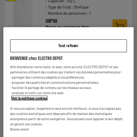
Capacité : 102 L
Type de froid : Statique
Nombre de personnes : 1
€
139
50
Payer en
plusieurs fois
★★★★★
★★★★★
4.7
/5
(
59
)
Tout refuser
Comparer
BIENVENUE chez ELECTRO DEPOT
Afin d'améliorer votre visite, et avec votre accord, ELECTRO DEPOT et ses
partenaires utilisent des cookies qui traitent vos données personnelles pour :
- partager des contenus adaptés à vos préférences,
BY ELECTRODEPOT
- proposer des publicités et communications personnalisées,
Réfrigérateur top VALBERG TT TU 133 D S180C
- faciliter le partage de contenu sur les réseaux sociaux,
A
D
Capacité : 126 L
G
- analyser le trafic sur notre site web.
Voir la politique cookies
.
Type de froid : Statique
Nombre de personnes : 1
Si vous acceptez, l'expérience sera encore meilleure, si vous n'acceptez pas,
€
174
96
des cookies statistiques sont déposés afin de réaliser des statistiques
Payer en
plusieurs fois
anonymes à partir de votre navigation. Vous pouvez vous opposer à leur dépôt
en gérant vos cookies.
★★★★★
★★★★★
Bonne visite!
4.8
/5
(
35
)