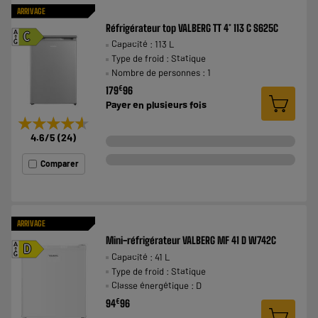
ARRIVAGE
Réfrigérateur top VALBERG TT 4* 113 C S625C
A
C
Capacité : 113 L
G
Type de froid : Statique
Nombre de personnes : 1
€
179
96
Payer en
plusieurs fois
★★★★★
★★★★★
4.6
/5
(
24
)
Comparer
ARRIVAGE
Mini-réfrigérateur VALBERG MF 41 D W742C
A
D
Capacité : 41 L
G
Type de froid : Statique
Classe énergétique : D
€
94
96