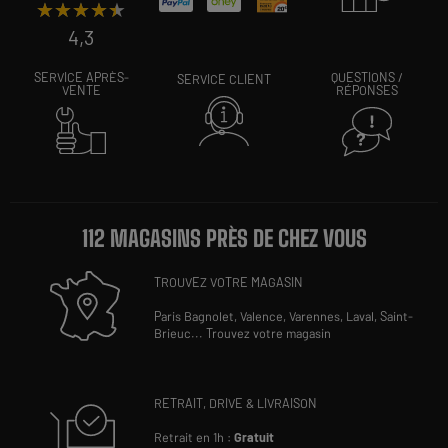
★★★★★
★★★★★
4,3
SERVICE APRÈS-
QUESTIONS /
SERVICE CLIENT
VENTE
RÉPONSES
112 MAGASINS PRÈS DE CHEZ VOUS
TROUVEZ VOTRE MAGASIN
Paris Bagnolet,
Valence,
Varennes,
Laval,
Saint-
Brieuc
...
Trouvez votre magasin
RETRAIT, DRIVE & LIVRAISON
Retrait en 1h :
Gratuit