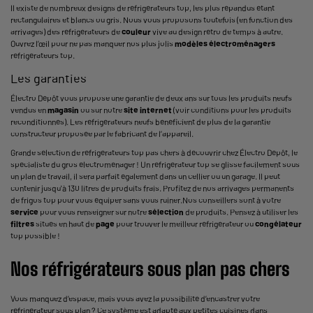
Il existe de nombreux designs de réfrigérateurs top, les plus répandus étant
rectangulaires et blancs ou gris. Nous vous proposons toutefois (en fonction des
arrivages) des réfrigérateurs de
couleur
vive au design rétro de temps à autre.
Ouvrez l’œil pour ne pas manquer nos plus jolis
modèles électroménagers
réfrigérateurs top.
Les garanties
Électro Dépôt vous propose une garantie de deux ans sur tous les produits neufs
vendus en
magasin
ou sur notre
site internet
(voir conditions pour les produits
reconditionnés). Les réfrigérateurs neufs bénéficient de plus de la garantie
constructeur proposée par le fabricant de l’appareil.
Grande sélection de réfrigérateurs top pas chers à découvrir chez Électro Dépôt, le
spécialiste du gros électroménager ! Un réfrigérateur top se glisse facilement sous
un plan de travail, il sera parfait également dans un cellier ou un garage. Il peut
contenir jusqu'à 130 litres de produits frais. Profitez de nos arrivages permanents
de
frigos
top pour vous équiper sans vous ruiner.Nos conseillers sont à votre
service
pour vous renseigner sur notre
sélection
de produits. Pensez à utiliser les
filtres
situés en haut de
page
pour trouver le meilleur réfrigérateur ou
congélateur
top possible !
Nos réfrigérateurs sous plan pas chers
Vous manquez d’espace, mais vous avez la possibilité d’encastrer votre
réfrigérateur sous plan ? Ce système est adapté aux petites cuisines dans