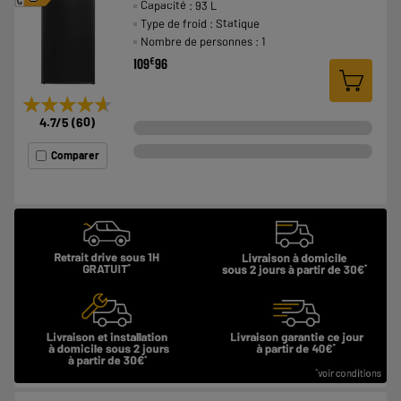
Capacité : 93 L
G
Type de froid : Statique
Nombre de personnes : 1
€
109
96
★★★★★
★★★★★
4.7
/5
(
60
)
Comparer