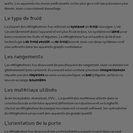
watts. Les appareils les moins performants ou les plus gros ont une puissance plus
élevée, mais consomment davantage.
Le type de froid
La plupart des réfrigérateurs top utilisent un
système
de
froid
classique. L’air
circule librement dans l’appareil et est plus froid en bas. Ce système est
idéal
pour
bien conserver les fruits et légumes. Le réfrigérateur top est parfois doté d’une
technologie à
air froid ventilé
ou
air froid
brassé, mais ces deux systèmes sont
plus présents dans les appareils grande contenance.
Les rangements
Les réfrigérateurs top disposent de peu d’espace de rangement, mais ce dernier est
généralement bien optimisé. Ils peuvent ainsi contenir plusieurs
compartiments
séparés par des
clayettes
en verre ou en plastique, un
bac
à légume, un tiroir ou
encore un range-
bouteilles
.
Les matériaux utilisés
Acier inoxydable, aluminium, PVC… La qualité des matériaux utilisés dans la
construction de votre futur appareil détermine sa robustesse et sa longévité.
Choisir un réfrigérateur de marque reconnue est souvent suffisant, les spécialistes
du réfrigérateur proposant des appareils de grande qualité.
L’orientation de la porte
Le réfrigérateur top dispose d’une porte battante pouvant s’ouvrir dans un seul