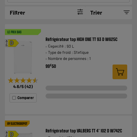
Filtrer
Trier
LE PRIX BAS
Réfrigérateur top HIGH ONE TT 93 D W625C
A
D
Capacité : 93 L
G
Type de froid : Statique
Nombre de personnes : 1
€
99
50
★★★★★
★★★★★
4.6
/5
(
42
)
Comparer
BY ELECTRODEPOT
Réfrigérateur top VALBERG TT 4* 102 D W742C
A
D
G