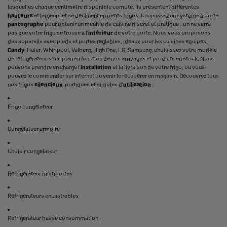
lesquelles chaque centimètre disponible compte. Ils présentent différentes
hauteurs
et largeurs et se déclinent en
petits frigos
. Choisissez un système à porte
pantographe
pour obtenir un meuble de cuisine discret et pratique : on ne verra
pas que votre frigo se trouve à l’
intérieur
de votre porte. Nous vous proposons
des appareils avec pieds et portes réglables, idéaux pour les cuisines équipés.
Candy
, Haier, Whirlpool, Valberg, High One, LG, Samsung, choisissez votre modèle
de réfrigérateur sous plan en fonction de nos arrivages et produits en stock. Nous
pouvons prendre en charge l'
installation
et la livraison de votre frigo, ou vous
pouvez le commander sur internet ou venir le récupérer en magasin. Découvrez tous
nos frigos
silencieux
, pratiques et simples d'
utilisation
:
Frigo congélateur
Congélateur armoire
Choisir congélateur
Réfrigérateur multiportes
Réfrigérateurs encastrables
Réfrigérateur basse consommation