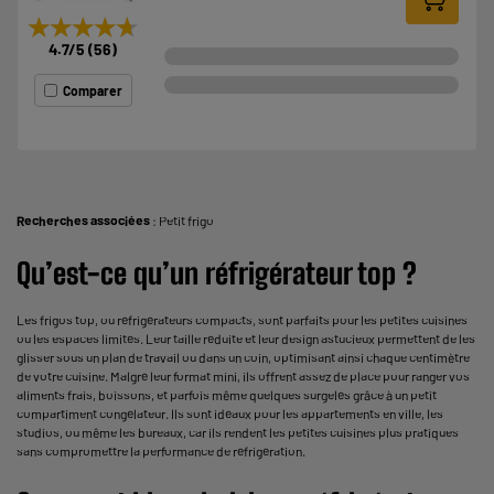
★★★★★
★★★★★
4.7
/5
(
56
)
Comparer
Recherches associées
:
Petit frigo
Qu’est-ce qu’un réfrigérateur top ?
Les
frigos
top, ou réfrigérateurs compacts, sont parfaits pour les petites cuisines
ou les espaces limités. Leur taille réduite et leur design astucieux permettent de les
glisser sous un plan de travail ou dans un coin, optimisant ainsi chaque centimètre
de votre cuisine. Malgré leur format mini, ils offrent assez de place pour ranger vos
aliments frais, boissons, et parfois même quelques surgelés grâce à un petit
compartiment congélateur. Ils sont idéaux pour les appartements en ville, les
studios, ou même les bureaux, car ils rendent les petites cuisines plus pratiques
sans compromettre la performance de réfrigération.