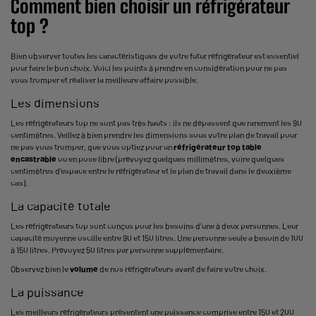
Comment bien choisir un réfrigérateur
top ?
Bien observer toutes les caractéristiques de votre futur réfrigérateur est essentiel
pour faire le bon choix. Voici les points à prendre en considération pour ne pas
vous tromper et réaliser la meilleure affaire possible.
Les dimensions
Les réfrigérateurs top ne sont pas très hauts : ils ne dépassent que rarement les 90
centimètres. Veillez à bien prendre les dimensions sous votre plan de travail pour
ne pas vous tromper, que vous optiez pour un
réfrigérateur top table
encastrable
ou en pose libre (prévoyez quelques millimètres, voire quelques
centimètres d’espace entre le réfrigérateur et le plan de travail dans le deuxième
cas).
La capacité totale
Les réfrigérateurs top sont conçus pour les besoins d’une à deux personnes. Leur
capacité moyenne oscille entre 90 et 150 litres. Une personne seule a besoin de 100
à 150 litres. Prévoyez 50 litres par personne supplémentaire.
Observez bien le
volume
de nos réfrigérateurs avant de faire votre choix.
La puissance
Les meilleurs réfrigérateurs présentent une puissance comprise entre 150 et 200