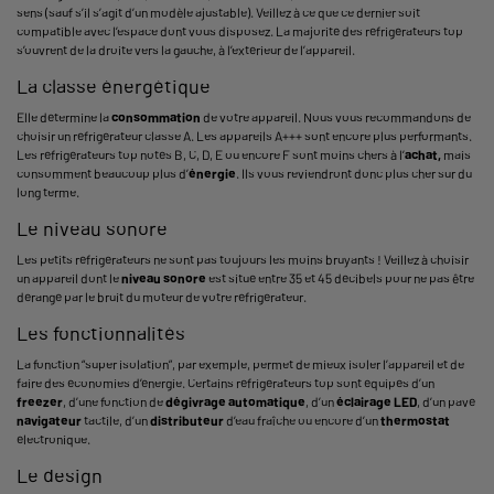
sens (sauf s’il s’agit d’un modèle ajustable). Veillez à ce que ce dernier soit
compatible avec l’espace dont vous disposez. La majorité des réfrigérateurs top
s’ouvrent de la droite vers la gauche, à l’extérieur de l’appareil.
La classe énergétique
Elle détermine la
consommation
de votre appareil. Nous vous recommandons de
choisir un réfrigérateur classe A. Les appareils A+++ sont encore plus performants.
Les réfrigérateurs top notés B, C, D, E ou encore F sont moins chers à l’
achat,
mais
consomment beaucoup plus d’
énergie
. Ils vous reviendront donc plus cher sur du
long terme.
Le niveau sonore
Les petits réfrigérateurs ne sont pas toujours les moins bruyants ! Veillez à choisir
un appareil dont le
niveau sonore
est situé entre 35 et 45 décibels pour ne pas être
dérangé par le bruit du moteur de votre réfrigérateur.
Les fonctionnalités
La fonction “super isolation”, par exemple, permet de mieux isoler l’appareil et de
faire des économies d’énergie. Certains réfrigérateurs top sont équipés d’un
freezer
, d’une fonction de
dégivrage automatique
, d’un
éclairage LED
, d’un pavé
navigateur
tactile, d’un
distributeur
d’eau fraîche ou encore d’un
thermostat
électronique.
Le design