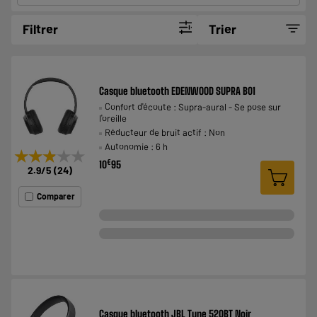
Filtrer
Trier
Casque bluetooth EDENWOOD SUPRA B01
Confort d'écoute : Supra-aural - Se pose sur
l'oreille
Réducteur de bruit actif : Non
Autonomie : 6 h
★★★★★
★★★★★
€
10
95
2.9
/5
(
24
)
Comparer
Casque bluetooth JBL Tune 520BT Noir