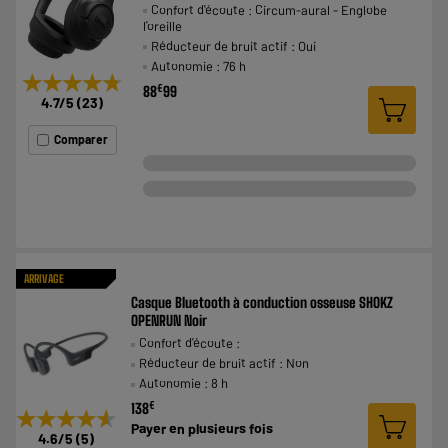
Confort d'écoute : Circum-aural - Englobe
l'oreille
Réducteur de bruit actif : Oui
Autonomie : 76 h
★★★★★
★★★★★
€
88
99
4.7
/5
(
23
)
Comparer
ARRIVAGE
Casque Bluetooth à conduction osseuse SHOKZ
OPENRUN Noir
Confort d'écoute :
Réducteur de bruit actif : Non
Autonomie : 8 h
€
138
★★★★★
★★★★★
Payer en
plusieurs fois
4.6
/5
(
5
)