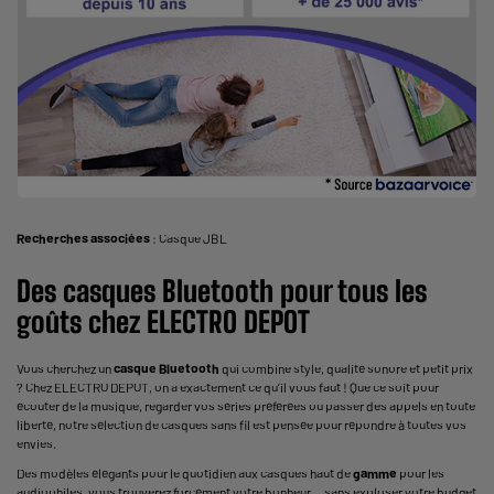
Recherches associées
:
Casque JBL
Des casques
Bluetooth
pour tous les
goûts chez ELECTRO DEPOT
Vous cherchez un
casque
Bluetooth
qui combine style, qualité sonore et petit prix
? Chez ELECTRO DEPOT, on a exactement ce qu’il vous faut ! Que ce soit pour
écouter de la musique, regarder vos séries préférées ou passer des appels en toute
liberté, notre sélection de casques sans fil est pensée pour répondre à toutes vos
envies.
Des modèles élégants pour le quotidien aux casques haut de
gamme
pour les
audiophiles, vous trouverez forcément votre bonheur… sans exploser votre budget