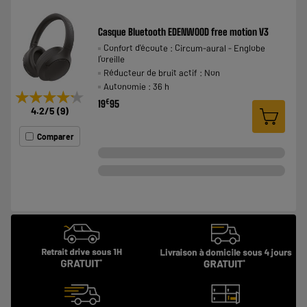
Casque Bluetooth EDENWOOD free motion V3
Confort d'écoute : Circum-aural - Englobe
l'oreille
Réducteur de bruit actif : Non
Autonomie : 36 h
★★★★★
★★★★★
€
19
95
4.2
/5
(
9
)
Comparer