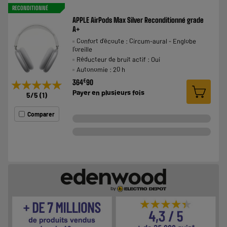
RECONDITIONNÉ
APPLE AirPods Max Silver Reconditionné grade
A+
Confort d'écoute : Circum-aural - Englobe
l'oreille
Réducteur de bruit actif : Oui
Autonomie : 20 h
€
364
90
★★★★★
★★★★★
Payer en
plusieurs fois
5
/5
(
1
)
Comparer