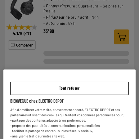
Confort d'écoute : Supra-aural - Se pose sur
l'oreille
Réducteur de bruit actif : Non
Autonomie : 57 h
★★★★★
★★★★★
€
33
90
4.1
/5
(
47
)
Comparer
Tout refuser
Casque Bluetooth JVC HA-S36W-B-U
BIENVENUE chez ELECTRO DEPOT
Confort d'écoute : Supra-aural - Se pose sur
l'oreille
Afin d'améliorer votre visite, et avec votre accord, ELECTRO DEPOT et ses
Réducteur de bruit actif : Non
partenaires utilisent des cookies qui traitent vos données personnelles pour :
- partager des contenus adaptés à vos préférences,
Autonomie : 35 h
★★★★★
★★★★★
- proposer des publicités et communications personnalisées,
€
24
99
4.5
/5
(
59
)
- faciliter le partage de contenu sur les réseaux sociaux,
- analyser le trafic sur notre site web.