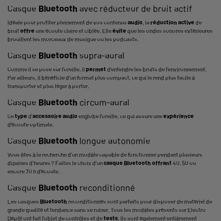
Casque
Bluetooth
avec réducteur de bruit actif
Idéale pour profiter pleinement de vos contenus
audio
, la
réduction active
de
bruit
offre
une écoute claire et ciblée. Elle
évite
que les ondes sonores extérieures
brouillent les morceaux de musique ou les podcasts.
Casque
Bluetooth
supra-aural
Comme il se pose sur l'oreille, il
permet
d'entendre les bruits de l'environnement.
Par ailleurs, il bénéficie d'un format plus compact, ce qui le rend plus facile à
transporter et plus léger à porter.
Casque
Bluetooth
circum-aural
Ce
type
d'
accessoire audio
englobe l'oreille, ce qui assure une
expérience
d'écoute optimale.
Casque
Bluetooth
longue autonomie
Vous êtes à la recherche d'un modèle capable de fonctionner pendant plusieurs
dizaines d'heures ? Faites le choix d'un
casque
Bluetooth
offrant
40, 50 ou
encore 70 h d'écoute.
Casque
Bluetooth
reconditionné
Les casques
Bluetooth
reconditionnés sont parfaits pour disposer de matériel de
grande qualité et tendance sans se ruiner. Tous les modèles présents sur Electro
Dépôt ont fait l'objet de contrôles et de
tests
. Ils sont également entièrement