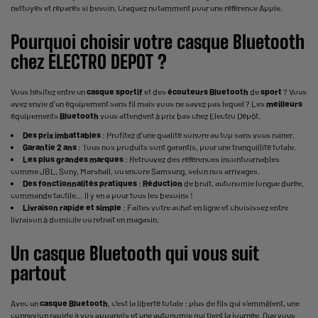
nettoyés et réparés si besoin. Craquez notamment pour une référence Apple.
Pourquoi choisir votre
casque
Bluetooth
chez ELECTRO DEPOT ?
Vous hésitez entre un
casque sportif
et des
écouteurs
Bluetooth
de
sport
? Vous
avez envie d'un équipement sans fil mais vous ne savez pas lequel ? Les
meilleurs
équipements
Bluetooth
vous attendent à prix bas chez Electro Dépôt.
Des prix imbattables
: Profitez d’une qualité sonore au top sans vous ruiner.
Garantie 2 ans
: Tous nos produits sont garantis, pour une tranquillité totale.
Les plus grandes marques
: Retrouvez des références incontournables
comme JBL, Sony, Marshall, ou encore Samsung, selon nos arrivages.
Des fonctionnalités pratiques
:
Réduction
de bruit, autonomie longue durée,
commande tactile… Il y en a pour tous les besoins !
Livraison rapide et simple
: Faites votre achat en ligne et choisissez entre
livraison à domicile ou retrait en magasin.
Un
casque
Bluetooth
qui vous suit
partout
Avec un
casque
Bluetooth
, c’est la liberté totale : plus de fils qui s’emmêlent, une
connexion rapide à vos appareils et une autonomie qui tient la journée. Que vous