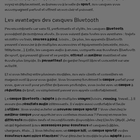
soyez en déplacement, au bureau ou à la salle de
sport
, nos casques vous
accompagnent partout et offrent un son clair et puissant.
Les avantages des casques Bluetooth
Peu encombrants car sans fil, performants et stylés, les casques
Bluetooth
possèdent de nombreux atouts. Ils vous suivent dans toutes vos aventures : trajets
en métro ou train,
courses à pied
, loisirs... De plus, les
appareils Bluetooth
peuvent s'associer à de multiples accessoires et équipements (enceinte, micro,
téléphone...). Enfin, les
casques audio à arceau
, comparés aux
écouteurs Bluetooth
de sport
, qui peuvent glisser et se perdre,
offrent
un
meilleur
maintien et une
écoute plus limpide. Ils
permettent
de garder l'esprit libre et concentré sur une
activité.
Et si vous hésitez entre plusieurs modèles, nos avis clients et conseillers en
magasin sont là pour vous guider. Vous trouverez forcément le
casque
parfait pour
vous, que ce soit pour profiter de basses profondes, vous isoler avec un
casque
à
réduction
de bruit, ou simplement passer vos appels confortablement.
Le
casque
Bluetooth
s'
adapte
à de multiples
usages
(loisirs,
running
, travail...). Il
assure des
résultats
audio
intéressants. Il s'avère aussi confortable et facile
à
utiliser
. Vous voulez acheter un
nouveau
casque sportif
? Vous cherchez le
meilleur casque
pour apprécier vos contenus musicaux ? Passez en revue les
différents
modèles neufs et reconditionnés disponibles chez Electro Dépôt. Jetez
un œil également à nos
accessoires pour écouteurs
et casques (câbles,
chargeurs, étuis...). Vous hésitez avec un
casque hifi
, un
casque
sportif
ou des
écouteurs avec micro étanches
? Pour dénicher le modèle le plus
adapté
à vos