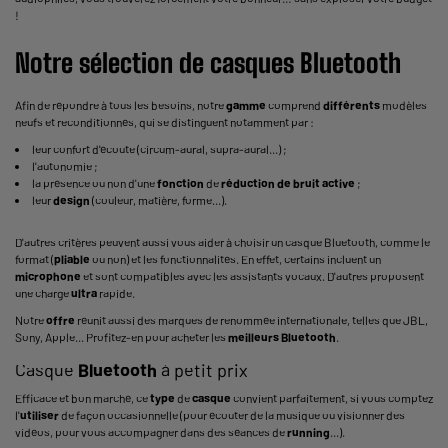
!
Notre sélection de casques Bluetooth
Afin de répondre à tous les besoins, notre
gamme
comprend
différents
modèles
neufs et reconditionnés, qui se distinguent notamment par :
leur confort d'écoute (circum-aural, supra-aural...) ;
l'autonomie ;
la présence ou non d'une
fonction
de
réduction de bruit active
;
leur
design
(couleur, matière, forme...).
D'autres critères peuvent aussi vous aider à
choisir un casque Bluetooth
, comme le
format (
pliable
ou non) et les fonctionnalités. En effet, certains incluent un
microphone
et sont compatibles avec les assistants vocaux. D'autres proposent
une charge
ultra
rapide.
Notre
offre
réunit aussi des marques de renommée internationale, telles que JBL,
Sony, Apple... Profitez-en pour acheter les
meilleurs Bluetooth
.
Casque
Bluetooth
à petit prix
Efficace et bon marché, ce
type
de
casque
convient parfaitement, si vous comptez
l'
utiliser
de façon occasionnelle (pour écouter de la musique ou visionner des
vidéos, pour vous accompagner dans des séances de
running
...).