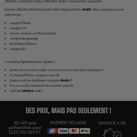
attentes, prenez le temps d'étudier et de comparer les appareils.
Electro Dépôt présente bien d'autres équipements
audio
. Découvrez aussi ces
sélections :
casque filaire
casque TV
micro casques professionnels
casque de gaming
écouteurs filaires
casque DJ
Consultez également nos guides :
Quels
accessoires audio
choisir pour écouter de la musique ?
Comparatif des casques sans fil
Quels sont les
meilleurs casques
audio
?
Focus sur les
meilleurs écouteurs
sans fil
Test de
casque
audio
DES PRIX, MAIS PAS SEULEMENT !
157 407 avis
PAIEMENT SÉCURISÉ
GARANTIE À VIE
authentifiés pour
ELECTRO DEPOT