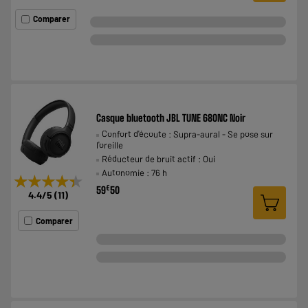
Comparer
Casque bluetooth JBL TUNE 680NC Noir
Confort d'écoute : Supra-aural - Se pose sur
l'oreille
Réducteur de bruit actif : Oui
Autonomie : 76 h
★★★★★
★★★★★
€
59
50
4.4
/5
(
11
)
Comparer