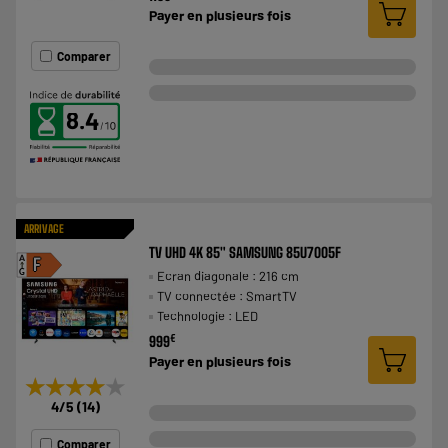
Payer en
plusieurs fois
Comparer
8.4
ARRIVAGE
TV UHD 4K 85" SAMSUNG 85U7005F
A
F
Ecran diagonale : 216 cm
G
TV connectée : SmartTV
Technologie : LED
€
999
Payer en
plusieurs fois
★★★★★
★★★★★
4
/5
(
14
)
Comparer