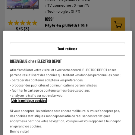
TV connectée : SmartTV
Technologie : QLED
€
1099
★★★★★
★★★★★
Payer en
plusieurs fois
5
/5
(
3
)
Comparer
Tout refuser
8.2
BIENVENUE chez ELECTRO DEPOT
Afin d'améliorer votre visite, et avec votre accord, ELECTRO DEPOT et ses
partenaires utilisent des cookies qui traitent vos données personnelles pour :
- partager des contenus adaptés à vos préférences,
- proposer des publicités et communications personnalisées,
- faciliter le partage de contenu sur les réseaux sociaux,
ARRIVAGE
- analyser le trafic sur notre site web.
TV QLED 85" EDENWOOD ED85EA00UHD-RE
Voir la politique cookies
.
A
F
Ecran diagonale : 216 cm
G
Si vous acceptez, l'expérience sera encore meilleure, si vous n'acceptez pas,
TV connectée : SmartTV
des cookies statistiques sont déposés afin de réaliser des statistiques
Technologie : QLED
anonymes à partir de votre navigation. Vous pouvez vous opposer à leur dépôt
€
699
en gérant vos cookies.
Bonne visite!
Payer en
plusieurs fois