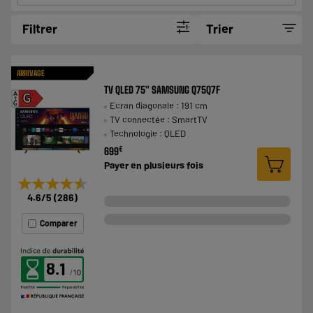
Filtrer
Trier
ARRIVAGE
TV QLED 75" SAMSUNG Q75Q7F
A
G
Ecran diagonale : 191 cm
G
TV connectée : SmartTV
Technologie : QLED
€
699
Payer en
plusieurs fois
★★★★★
★★★★★
4.6
/5
(
286
)
Comparer
8.1