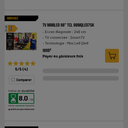
ARRIVAGE
TV MINILED 98" TCL 98MQLED75K
A
E
Ecran diagonale : 249 cm
G
TV connectée : SmartTV
Technologie : Mini Led Qled
€
1899
Payer en
plusieurs fois
★★★★★
★★★★★
5
/5
(
4
)
Comparer
8.0