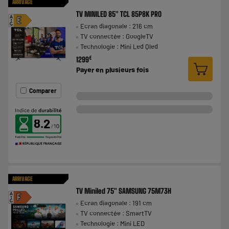
ARRIVAGE
TV MINILED 85" TCL 85P8K PRO
A
E
Ecran diagonale : 216 cm
G
TV connectée : GoogleTV
Technologie : Mini Led Qled
€
1299
Payer en
plusieurs fois
Comparer
8.2
ARRIVAGE
TV Miniled 75" SAMSUNG 75M73H
A
F
Ecran diagonale : 191 cm
G
TV connectée : SmartTV
Technologie : Mini LED