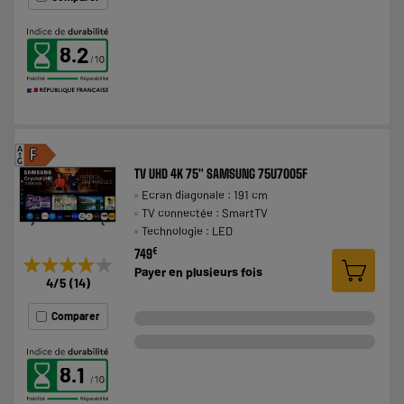
8.2
A
F
G
TV UHD 4K 75" SAMSUNG 75U7005F
Ecran diagonale : 191 cm
TV connectée : SmartTV
Technologie : LED
€
749
★★★★★
★★★★★
Payer en
plusieurs fois
4
/5
(
14
)
Comparer
8.1