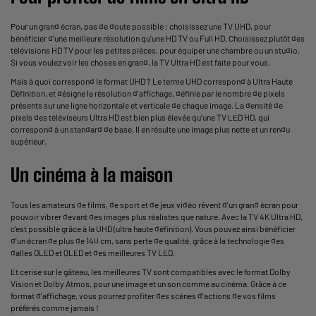
Pour un grand écran, pas de doute possible : choisissez une
TV UHD
, pour
bénéficier d'une meilleure résolution qu'une HD TV ou Full HD. Choisissez plutôt des
télévisions HD TV pour les petites pièces, pour équiper une chambre ou un studio.
Si vous voulez voir les choses en grand, la TV Ultra HD est faite pour vous.
Mais à quoi correspond le format UHD ? Le terme UHD correspond à Ultra Haute
Définition, et désigne la résolution d'affichage, définie par le nombre de pixels
présents sur une ligne horizontale et verticale de chaque image. La densité de
pixels des
téléviseurs Ultra HD
est bien plus élevée qu'une
TV LED
HD, qui
correspond à un standard de base. Il en résulte une image plus nette et un rendu
supérieur.
Un cinéma à la maison
Tous les amateurs de films, de sport et de jeux vidéo rêvent d'un grand écran pour
pouvoir vibrer devant des images plus réalistes que nature. Avec la TV 4K Ultra HD,
c'est possible grâce à la UHD (ultra haute définition). Vous pouvez ainsi bénéficier
d'un écran de plus de 140 cm, sans perte de qualité, grâce à la
technologie des
dalles OLED
et QLED et des meilleures TV LED.
Et cerise sur le gâteau, les
meilleures TV
sont compatibles avec le format Dolby
Vision et Dolby Atmos, pour une image et un son comme au cinéma. Grâce à ce
format d'affichage, vous pourrez profiter des scènes d'actions de vos films
préférés comme jamais !