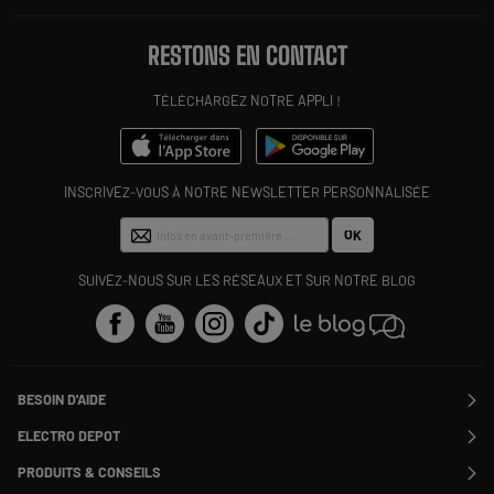
RESTONS EN CONTACT
TÉLÉCHARGEZ NOTRE APPLI !
INSCRIVEZ-VOUS À NOTRE NEWSLETTER PERSONNALISÉE
OK
SUIVEZ-NOUS SUR LES RÉSEAUX ET SUR NOTRE BLOG
BESOIN D'AIDE
Contactez-nous
ELECTRO DEPOT
Suivre ma commande
Modifier ou annuler ma commande
PRODUITS & CONSEILS
SAV
Qui sommes nous ?