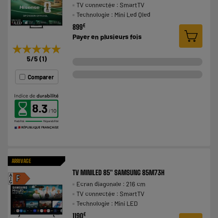
TV connectée : SmartTV
Technologie : Mini Led Qled
€
899
Payer en
plusieurs fois
★★★★★
★★★★★
5
/5
(
1
)
Comparer
8.3
ARRIVAGE
TV MINILED 85" SAMSUNG 85M73H
A
F
Ecran diagonale : 216 cm
G
TV connectée : SmartTV
Technologie : Mini LED
€
1190