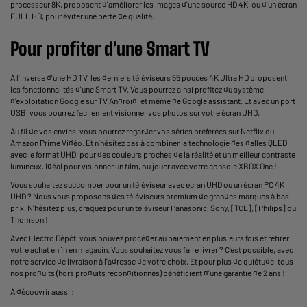
processeur 8K, proposent d'améliorer les images d'une source HD 4K, ou d'un écran
FULL HD
, pour éviter une perte de qualité.
Pour profiter d'une Smart TV
A l'inverse d'une HD TV, les derniers téléviseurs 55
pouces 4K Ultra HD
proposent
les fonctionnalités d'une
Smart TV
. Vous pourrez ainsi profitez du système
d'exploitation Google sur
TV Android
, et même de Google assistant. Et avec un port
USB, vous pourrez facilement visionner vos photos sur votre écran UHD.
Au fil de vos envies, vous pourrez regarder vos séries préférées sur Netflix ou
Amazon Prime Vidéo. Et n'hésitez pas à combiner la technologie des dalles QLED
avec le format UHD, pour des couleurs proches de la réalité et un meilleur contraste
lumineux. Idéal pour visionner un film, ou jouer avec votre console XBOX One !
Vous souhaitez succomber pour un téléviseur avec
écran UHD
ou un
écran PC 4K
UHD ? Nous vous proposons des téléviseurs premium de grandes marques à bas
prix. N'hésitez plus, craquez pour un téléviseur Panasonic, Sony, [TCL], [Philips] ou
Thomson !
Avec Electro Dépôt, vous pouvez procéder au paiement en plusieurs fois et retirer
votre achat en 1h en magasin. Vous souhaitez vous faire livrer ? C'est possible, avec
notre service de livraison à l'adresse de votre choix. Et pour plus de quiétude, tous
nos produits (hors produits reconditionnés) bénéficient d'une garantie de 2 ans !
A découvrir aussi :