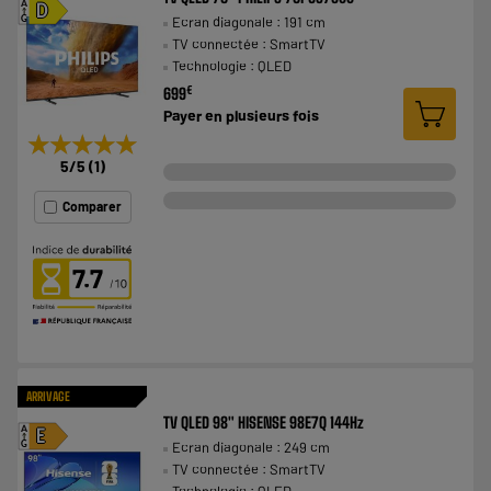
A
D
Ecran diagonale : 191 cm
G
TV connectée : SmartTV
Technologie : QLED
€
699
Payer en
plusieurs fois
★★★★★
★★★★★
5
/5
(
1
)
Comparer
7.7
ARRIVAGE
TV QLED 98" HISENSE 98E7Q 144Hz
A
E
Ecran diagonale : 249 cm
G
TV connectée : SmartTV