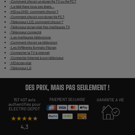
-
Comment choisir un écran de TV ou de PC ?
-
La télé dans tous ses états...
-
HD ou UHD : comment choisir ?
-
Comment choisir son écran de PC ?
-
Téléviseur LED, comment choisir ?
-
Téléviseur écran plat des meilleures TV
-
Téléviseur connecté
-
Les meilleures télévisions
-
Comment choisir sa télévision
-
Les différents formats d'écran
-
Connecter la TV à internet
-
Connecter Internet à son téléviseur
-
HD écran plat
-
Téléviseur LG
DES PRIX, MAIS PAS SEULEMENT !
157 407 avis
PAIEMENT SÉCURISÉ
GARANTIE À VIE
authentifiés pour
ELECTRO DEPOT
★★★★★
★★★★★
4,3