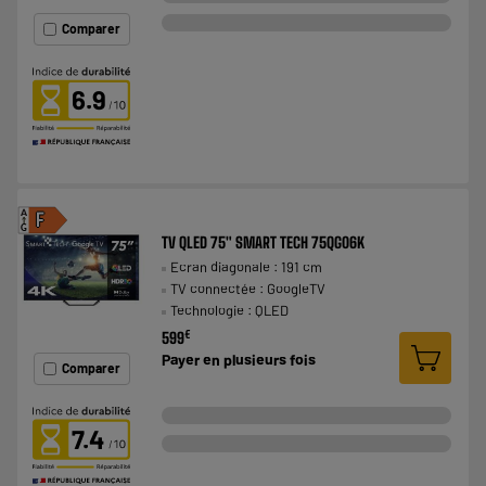
Comparer
6.9
A
F
G
TV QLED 75" SMART TECH 75QG06K
Ecran diagonale : 191 cm
TV connectée : GoogleTV
Technologie : QLED
€
599
Payer en
plusieurs fois
Comparer
7.4