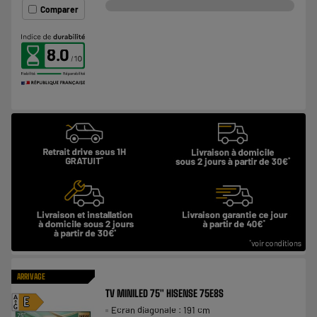
Comparer
8.0
ARRIVAGE
TV MINILED 75" HISENSE 75E8S
A
E
Ecran diagonale : 191 cm
G