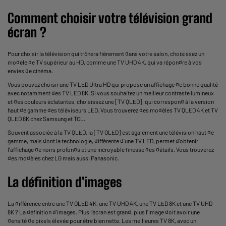
Comment choisir votre télévision grand
écran ?
Pour choisir la télévision qui trônera fièrement dans votre salon, choisissez un
modèle de TV supérieur au HD, comme une TV UHD 4K, qui va répondre à vos
envies de cinéma.
Vous pouvez choisir une TV LED Ultra HD qui propose un affichage de bonne qualité
avec notamment des TV LED 8K. Si vous souhaitez un meilleur contraste lumineux
et des couleurs éclatantes, choisissez une [
TV QLED
], qui correspond à la version
haut de gamme des téléviseurs LED. Vous trouverez des modèles TV QLED 4K et TV
QLED 8K chez Samsung et TCL.
Souvent associée à la TV QLED, la [TV OLED] est également une télévision haut de
gamme, mais dont la technologie, différente d'une
TV LED
, permet d'obtenir
l'affichage de noirs profonds et une incroyable finesse des détails. Vous trouverez
des modèles chez LG mais aussi Panasonic.
La définition d'images
La différence entre une TV OLED 4K, une TV UHD 4K, une TV LED 8K et une TV UHD
8K ? La définition d'images. Plus l'écran est grand, plus l'image doit avoir une
densité de pixels élevée pour être bien nette. Les meilleures TV 8K, avec un