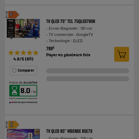
A
F
G
TV QLED 75" TCL 75QLED780K
Ecran diagonale : 191 cm
TV connectée : GoogleTV
Technologie : QLED
€
789
★★★★★
★★★★★
Payer en
plusieurs fois
4.8
/5
(
80
)
Comparer
8.0
A
E
G
TV QLED 85" HISENSE 85E7S
Ecran diagonale : 216 cm