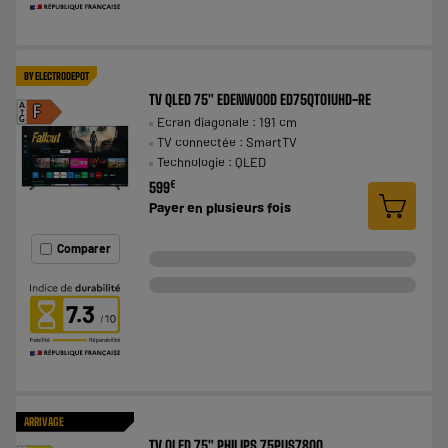
BY ELECTRODEPOT
TV QLED 75" EDENWOOD ED75QT01UHD-RE
A
F
Ecran diagonale : 191 cm
G
TV connectée : SmartTV
Technologie : QLED
€
599
Payer en
plusieurs fois
Comparer
7.3
ARRIVAGE
TV QLED 75" PHILIPS 75PUS7800