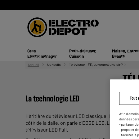
Gros
Petit-déjeuner,
Maison, Entret
Electroménager
Cuisson
Beauté
Accueil
Conseils
Téléviseur LED, comment choisir ?
TÉL
La technologie LED
Tout 
Afin d'amélio
Héritière du téléviseur LCD classique, la TV LED se 
données pers
côté de la dalle, on parle d'EDGE LED. Lorsque les di
- partager de
téléviseur LED
Full.
- proposer d
- faciliter l