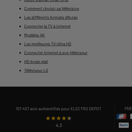
Comment choisir sa télévision
Les différents formats d'écran
Connecter la TV à internet
Modèles 4K
Les meilleures TV Ultra HD
Connecter Internet à son téléviseur
HD écran plat
Téléviseur LG
157 407 avis authentifiés pour ELECTRO DEPOT
PAI
★★★★★
★★★★★
4,3