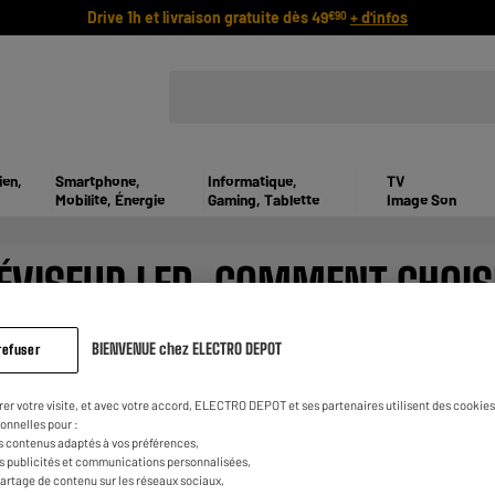
Drive 1h et livraison gratuite dès 49
+ d'infos
€90
ien,
Smartphone,
Informatique,
TV
Mobilité, Énergie
Gaming, Tablette
Image Son
ÉVISEUR LED, COMMENT CHOIS
BIENVENUE chez ELECTRO DEPOT
refuser
rer votre visite, et avec votre accord, ELECTRO DEPOT et ses partenaires utilisent des cookies 
différencie d'une TV plasma par son système de rétro-éclairage p
onnelles pour :
odes tapissent la dalle, on parle d'écran LED Full ou Direct LED. 
s contenus adaptés à vos préférences,
es publicités et communications personnalisées,
e partage de contenu sur les réseaux sociaux,