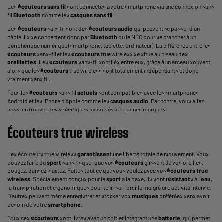
Les
écouteurs sans fil
sont connectés à votre
smartphone
via une connexion sans
fil
Bluetooth
comme les
casques sans fil
.
Les
écouteurs
sans fil sont des
écouteurs
audio
qui peuvent se passer d’un
câble. Ils se connectent donc par
Bluetooth
ou le NFC pour se brancher à un
périphérique numérique (smartphone,
tablette
,
ordinateur
). La différence entre les
écouteurs
sans-fil et les
écouteurs
true wireless se situe au niveau des
oreillettes
. Les
écouteurs
sans-fil sont liés entre eux, grâce à un arceau souvent,
alors que les
écouteurs
true wireless sont totalement indépendants et donc
vraiment sans fil.
Tous les
écouteurs
sans fil
actuels
sont compatibles avec les smartphones
Android et les iPhone d’Apple comme les
casques audio
. Par contre, vous allez
aussi en trouver des spécifiques, associés à certaines marques.
Écouteurs true wireless
Les
écouteurs
true wireless
garantissent
une liberté totale de mouvement. Vous
pouvez faire du
sport
sans risquer que vos
écouteurs
glissent de vos oreilles,
bougez, dansez, sautez. Faites tout ce que vous voulez avec vos
écouteurs true
wireless
. Spécialement conçus pour le
sport
à la base, ils sont
résistant
s à l’
eau
,
la transpiration et ergonomiques pour tenir sur l’oreille malgré une activité intense.
D’autres peuvent même enregistrer et stocker vos
musiques
préférées sans avoir
besoin de votre
smartphone
.
Tous ces
écouteurs
sont livrés avec un boîtier intégrant une
batterie
, qui permet