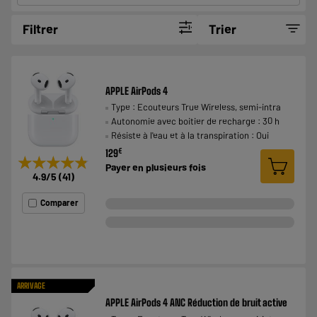
Filtrer
Trier
APPLE AirPods 4
Type : Ecouteurs True Wireless, semi-intra
Autonomie avec boitier de recharge : 30 h
Résiste à l'eau et à la transpiration : Oui
€
129
★★★★★
★★★★★
Payer en
plusieurs fois
4.9
/5
(
41
)
Comparer
ARRIVAGE
APPLE AirPods 4 ANC Réduction de bruit active