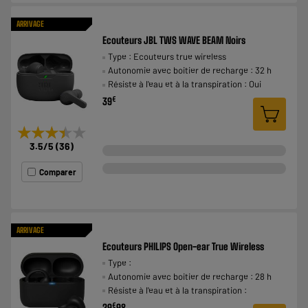
ARRIVAGE
Ecouteurs JBL TWS WAVE BEAM Noirs
Type : Ecouteurs true wireless
Autonomie avec boitier de recharge : 32 h
Résiste à l'eau et à la transpiration : Oui
€
39
★★★★★
★★★★★
3.5
/5
(
36
)
Comparer
ARRIVAGE
Ecouteurs PHILIPS Open-ear True Wireless
Type :
Autonomie avec boitier de recharge : 28 h
Résiste à l'eau et à la transpiration :
€
29
98