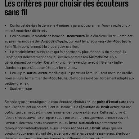
Les critères pour choisir des
écouteurs
sans fil
Confort et design, le dernier est même le garant du premier. Vous avez le choix
entre 3 modèles/ différents
Les boutons, le modèle de base des
écouteurs
True Wireless. Ils ressemblent
au premier modèle des
Airpods
d’Apple, qui sont les précurseurs des
écouteurs
sans fil. Ils conviennent à la plupart des oreilles.
Le modèle
intra
-auriculaire qui fait partie des plus répandus du marché. Ils
s’enfoncent délicatement dans les oreilles comme les
AirPods Pro
. Il y a
généralement possibles. Certains sont même vendus avec différentes tailles
d’embouts pour s’adapter à toutes les oreilles.
Les supra-
auriculaires
, modèle qui se porte sur l’oreille. Il faut un tour d’oreille
pour assurer le maintien des
écouteurs
. Ce modèle n’est pas forcément adapté aux
petites oreilles.
Qualité du son
Selon le type de musique que vous écoutez, choisissez une
paire d’écouteurs
sans
fil qui accentuent ou neutralisent les basses. La
réduction du bruit
active est une
option qui permet de diminuer la nuisance sonore extérieure. Cette option est
idéale si vous travaillez en open space par exemple ou que vous prenez souvent
l’avion ou les transports en commun. Les
intra
-
auriculaires
permettent de
diminuer considérablement les nuisances
sonores
et le
bruit
, alors que les
boutons vous permettront de garder une oreille sur ce qui se passe aux alentours
de vous et de ne pas être totalement isolé (jogger, piétons, etc.).