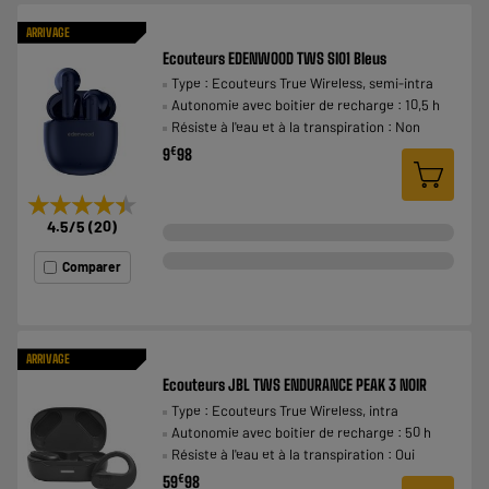
ARRIVAGE
Ecouteurs EDENWOOD TWS SI01 Bleus
Type : Ecouteurs True Wireless, semi-intra
Autonomie avec boitier de recharge : 10,5 h
Résiste à l'eau et à la transpiration : Non
€
9
98
★★★★★
★★★★★
4.5
/5
(
20
)
Comparer
ARRIVAGE
Ecouteurs JBL TWS ENDURANCE PEAK 3 NOIR
Type : Ecouteurs True Wireless, intra
Autonomie avec boitier de recharge : 50 h
Résiste à l'eau et à la transpiration : Oui
€
59
98