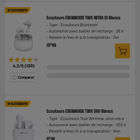
BY ELECTRODEPOT
Ecouteurs EDENWOOD TWS INTRA 01 Blancs
Type : Ecouteurs Bluetooth
Autonomie avec boitier de recharge : 26 h
Résiste à l'eau et à la transpiration : Oui
€
19
98
★★★★★
★★★★★
4.2
/5
(
130
)
Comparer
BY ELECTRODEPOT
Ecouteurs EDENWOOD TWS SI01 Blancs
Type : Ecouteurs True Wireless, semi-intra
Autonomie avec boitier de recharge : 10,5 h
Résiste à l'eau et à la transpiration : Non
€
9
98