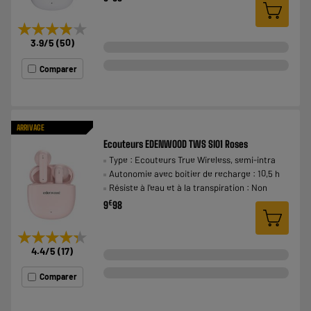
★★★★★
★★★★★
3.9
/5
(
50
)
Comparer
ARRIVAGE
Ecouteurs EDENWOOD TWS SI01 Roses
Type : Ecouteurs True Wireless, semi-intra
Autonomie avec boitier de recharge : 10,5 h
Résiste à l'eau et à la transpiration : Non
€
9
98
★★★★★
★★★★★
4.4
/5
(
17
)
Comparer