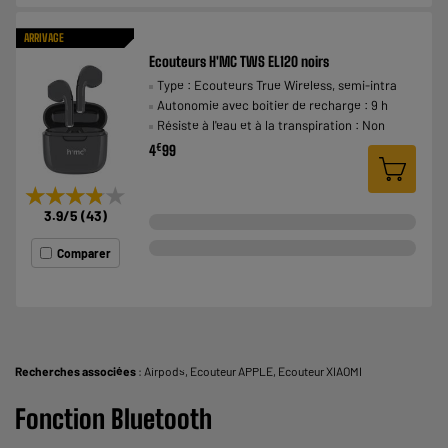
ARRIVAGE
Ecouteurs H'MC TWS EL120 noirs
Type : Ecouteurs True Wireless, semi-intra
Autonomie avec boitier de recharge : 9 h
Résiste à l'eau et à la transpiration : Non
€
4
99
★★★★★
★★★★★
3.9
/5
(
43
)
Comparer
Recherches associées
:
Airpods
,
Ecouteur APPLE
,
Ecouteur XIAOMI
Fonction Bluetooth