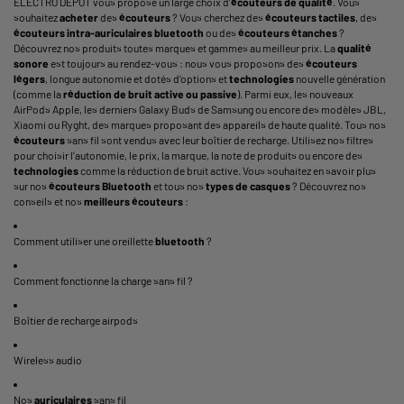
ELECTRO DEPOT vous propose un large choix d’
écouteurs de qualité
. Vous
souhaitez
acheter
des
écouteurs
? Vous cherchez des
écouteurs tactiles
, des
écouteurs
intra
-
auriculaires
bluetooth
ou des
écouteurs
étanches
?
Découvrez nos produits toutes marques et gammes au meilleur prix. La
qualité
sonore
est toujours au rendez-vous : nous vous proposons des
écouteurs
légers
, longue autonomie et dotés d’options et
technologies
nouvelle génération
(comme la
réduction de bruit active ou passive
). Parmi eux, les nouveaux
AirPods Apple, les derniers Galaxy Buds de Samsung ou encore des modèles JBL,
Xiaomi ou Ryght, des marques proposant des appareils de haute qualité. Tous nos
écouteurs
sans fil sont vendus avec leur boîtier de recharge. Utilisez nos filtres
pour choisir l’autonomie, le prix, la marque, la note de produits ou encore des
technologies
comme la réduction de bruit active. Vous souhaitez en savoir plus
sur nos
écouteurs
Bluetooth
et tous nos
types de casques
? Découvrez nos
conseils et nos
meilleurs écouteurs
:
Comment utiliser une oreillette
bluetooth
?
Comment fonctionne la charge sans fil ?
Boîtier de recharge airpods
Wireless audio
Nos
auriculaires
sans fil