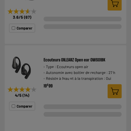
★★★★★
★★★★★
3.6
/5
(
67
)
Comparer
Ecouteurs ON.EARZ Open ear OWS01BK
Type : Ecouteurs open air
Autonomie avec boitier de recharge : 27 h
Résiste à l'eau et à la transpiration : Oui
€
19
99
★★★★★
★★★★★
4
/5
(
14
)
Comparer