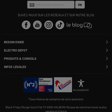
OK
SUIVEZ-NOUS SUR LES RÉSEAUX ET SUR NOTRE BLOG
BESOIN D'AIDE
Contactez-nous
ELECTRO DEPOT
Suivre ma commande
Modifier ou annuler ma commande
PRODUITS & CONSEILS
SAV
Qui sommes nous ?
Nos marques
Payer en plusieurs fois
INFOS LÉGALES
Rejoignez-nous !
Les avis du site
Information phishing
Nos engagements RSE
Infos légales
Nos catégories phares
Voir toutes les Questions / Réponses
Pour les pros : Electro Des Pros
CGV
Le moins cher
À chacun son Everest !
Politique cookies
Offres de remboursement
Alliance Valiuz
Conseils produits
Gérer les cookies
Charte de protection
Cartes cadeaux
Accessibilité
des données personnelles
Carnet d'entretien
Rappel produit
*Sous réserve de validation de votre paiement.
Informations Qualités et Caractéristiques Environnementales
Accessibilité : non conforme
Black Friday
|
Burger Quiz
|
Pub TV 2026
|
VALBERG Marque de machine à laver la plus
vendue en France