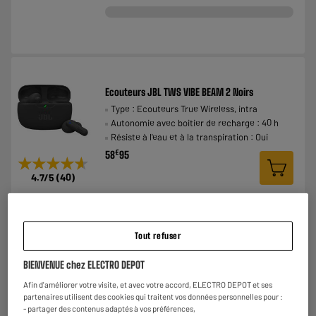
Ecouteurs JBL TWS VIBE BEAM 2 Noirs
Type : Ecouteurs True Wireless, intra
Autonomie avec boitier de recharge : 40 h
Résiste à l'eau et à la transpiration : Oui
€
58
95
★★★★★
★★★★★
4.7
/5
(
40
)
Comparer
Tout refuser
BIENVENUE chez ELECTRO DEPOT
Afin d'améliorer votre visite, et avec votre accord, ELECTRO DEPOT et ses
partenaires utilisent des cookies qui traitent vos données personnelles pour :
Ecouteurs JBL TWS VIBE BUDS 2 Noirs
- partager des contenus adaptés à vos préférences,