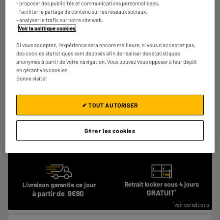
Type : Ecouteurs True Wireless, intra
- proposer des publicités et communications personnalisées,
- faciliter le partage de contenu sur les réseaux sociaux,
Autonomie avec boitier de recharge : 40 h
- analyser le trafic sur notre site web.
Résiste à l'eau et à la transpiration : Oui
Voir la politique cookies
.
€
48
85
★★★★★
★★★★★
Si vous acceptez, l'expérience sera encore meilleure, si vous n'acceptez pas,
4
/5
(
27
)
des cookies statistiques sont déposés afin de réaliser des statistiques
anonymes à partir de votre navigation. Vous pouvez vous opposer à leur dépôt
Comparer
en gérant vos cookies.
Bonne visite!
✔ TOUT AUTORISER
Gérer les cookies