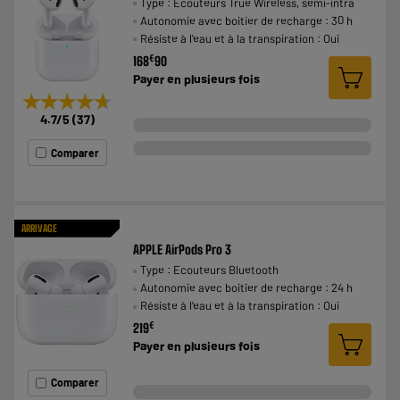
Type : Ecouteurs True Wireless, semi-intra
Autonomie avec boitier de recharge : 30 h
Résiste à l'eau et à la transpiration : Oui
€
168
90
Payer en
plusieurs fois
★★★★★
★★★★★
4.7
/5
(
37
)
Comparer
ARRIVAGE
APPLE AirPods Pro 3
Type : Ecouteurs Bluetooth
Autonomie avec boitier de recharge : 24 h
Résiste à l'eau et à la transpiration : Oui
€
219
Payer en
plusieurs fois
Comparer