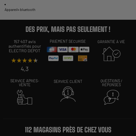
Appareils bluetooth
DES PRIX, MAIS PAS SEULEMENT !
157 407 avis
PAIEMENT SÉCURISÉ
GARANTIE À VIE
authentifiés pour
ELECTRO DEPOT
★★★★★
★★★★★
4,3
SERVICE APRÈS-
QUESTIONS /
SERVICE CLIENT
VENTE
RÉPONSES
112 MAGASINS PRÈS DE CHEZ VOUS