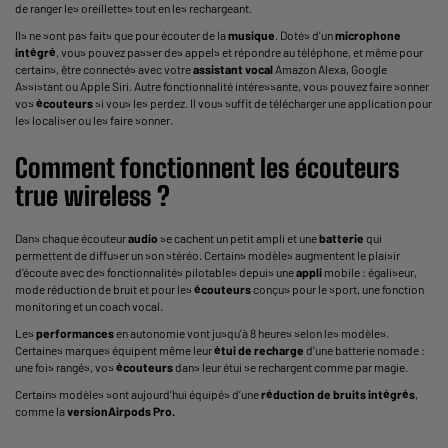
de ranger les oreillettes tout en les rechargeant.
Ils ne sont pas faits que pour écouter de la
musique
. Dotés d’un
microphone
intégré
, vous pouvez passer des appels et répondre au téléphone, et même pour
certains, être connectés avec votre
assistant vocal
Amazon Alexa, Google
Assistant ou Apple Siri. Autre fonctionnalité intéressante, vous pouvez faire sonner
vos
écouteurs
si vous les perdez. Il vous suffit de télécharger une application pour
les localiser ou les faire sonner.
Comment fonctionnent les
écouteurs
true wireless ?
Dans chaque écouteur
audio
se cachent un petit ampli et une
batterie
qui
permettent de diffuser un son stéréo. Certains modèles augmentent le plaisir
d’écoute avec des fonctionnalités pilotables depuis une
appli
mobile : égaliseur,
mode réduction de bruit et pour les
écouteurs
conçus pour le sport, une fonction
monitoring et un coach vocal.
Les
performances
en autonomie vont jusqu’à 8 heures selon les modèles.
Certaines marques équipent même leur
étui de recharge
d’une batterie nomade :
une fois rangés, vos
écouteurs
dans leur étui se rechargent comme par magie.
Certains modèles sont aujourd’hui équipés d’une
réduction de bruits intégrés
,
comme la
versionAirpods Pro.