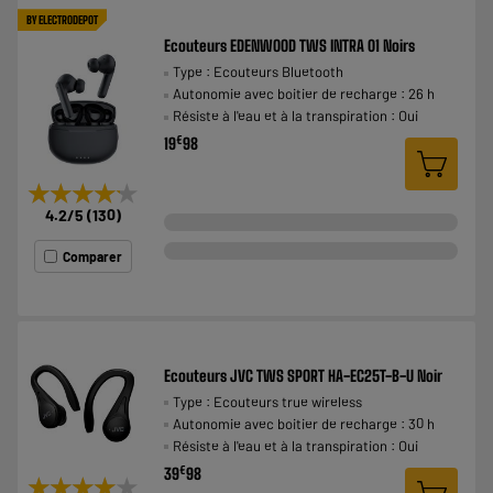
BY ELECTRODEPOT
Ecouteurs EDENWOOD TWS INTRA 01 Noirs
Type : Ecouteurs Bluetooth
Autonomie avec boitier de recharge : 26 h
Résiste à l'eau et à la transpiration : Oui
€
19
98
★★★★★
★★★★★
4.2
/5
(
130
)
Comparer
Ecouteurs JVC TWS SPORT HA-EC25T-B-U Noir
Type : Ecouteurs true wireless
Autonomie avec boitier de recharge : 30 h
Résiste à l'eau et à la transpiration : Oui
€
39
98
★★★★★
★★★★★