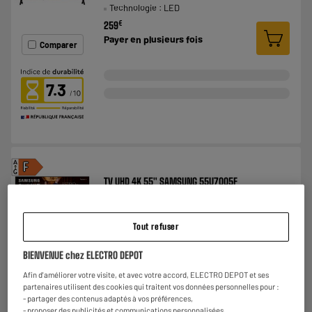
Technologie : LED
€
259
Payer en
plusieurs fois
Comparer
7.3
A
F
G
TV UHD 4K 55" SAMSUNG 55U7005F
Ecran diagonale : 140 cm
TV connectée : SmartTV
Technologie : LED
Tout refuser
€
399
★★★★★
★★★★★
BIENVENUE chez ELECTRO DEPOT
Payer en
plusieurs fois
4.2
/5
(
13
)
Afin d'améliorer votre visite, et avec votre accord, ELECTRO DEPOT et ses
partenaires utilisent des cookies qui traitent vos données personnelles pour :
Comparer
- partager des contenus adaptés à vos préférences,
- proposer des publicités et communications personnalisées,