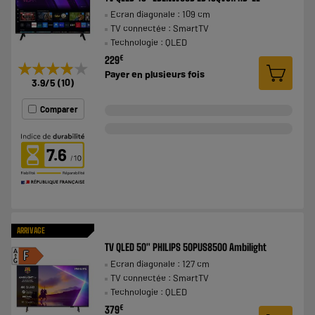
Ecran diagonale : 109 cm
TV connectée : SmartTV
Technologie : QLED
€
229
★★★★★
★★★★★
Payer en
plusieurs fois
3.9
/5
(
10
)
Comparer
7.6
ARRIVAGE
TV QLED 50" PHILIPS 50PUS8500 Ambilight
A
F
Ecran diagonale : 127 cm
G
TV connectée : SmartTV
Technologie : QLED
€
379