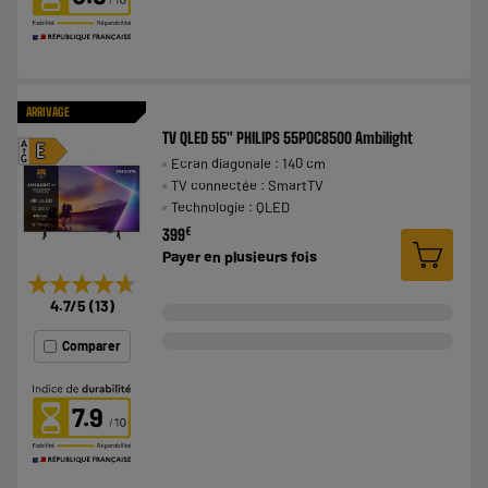
ARRIVAGE
TV QLED 55" PHILIPS 55POC8500 Ambilight
A
E
Ecran diagonale : 140 cm
G
TV connectée : SmartTV
Technologie : QLED
€
399
Payer en
plusieurs fois
★★★★★
★★★★★
4.7
/5
(
13
)
Comparer
7.9