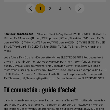
1
2
3
4
Recherches associées
:
Télévision black friday
,
Smart TV EDENWOOD
,
Télé 4K
,
TV
140 cm
,
TV 43 pouces (110cm)
,
TV 50 pouces (127cm)
,
Télévision 55 Pouces
,
TV 65
pouces (165cm)
,
Télévision 75 Pouces
,
TV 85 pouces (216cm)
,
TV HISENSE
,
TV LED
,
TV LG
,
TV PHILIPS
,
TV QLED
,
TV SAMSUNG
,
TV TCL
,
TV Smart
,
Télévision black
friday
Votre future TV HD ou full HD vous attend chez ELECTRO DEPOT ! Retrouvez dès à
présent de nombreux modèles de téléviseurs pas chers dotés d'une excellente
qualité d'image. Vous pouvez choisir la dimension de votre future télévision en
toute tranquillité depuis chez vous ! Notre offre est large, elle se compose de TV HD
o full HD allant de moins de 66 cm à plus de 140 cm. Les plus grandes marques de
TV (Thomson, LG, Samsung) à petits prix : c'est seulement chez ELECTRO DEPOT !
TV connectée : guide d'achat
La télévision a bien changé : avec l'apparition de la Smart TV, profitez de nouvelles
applications qui vont embellir votre quotidien, en vous permettant d'accéder aux
applications des différents smartphones, mais sur votre écran plat. Avec des prix