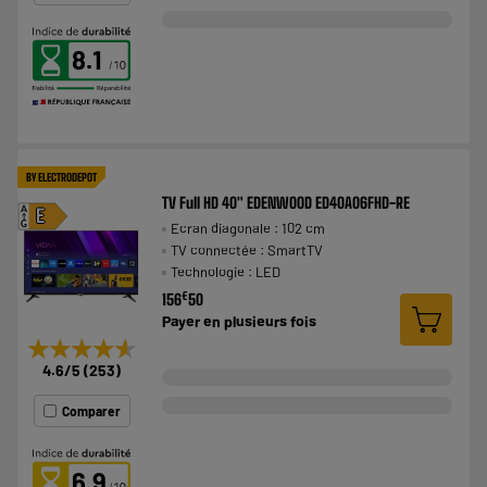
8.1
BY ELECTRODEPOT
TV Full HD 40" EDENWOOD ED40A06FHD-RE
A
E
Ecran diagonale : 102 cm
G
TV connectée : SmartTV
Technologie : LED
€
156
50
Payer en
plusieurs fois
★★★★★
★★★★★
4.6
/5
(
253
)
Comparer
6.9