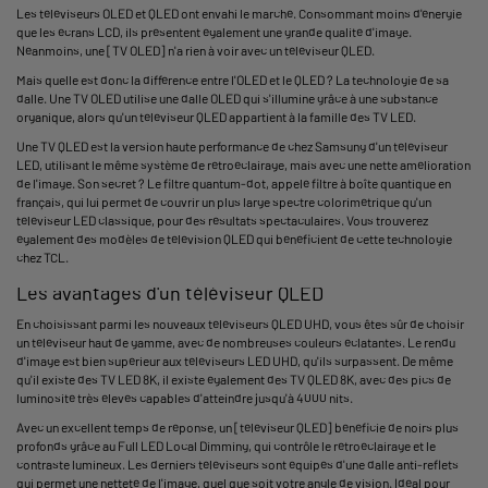
Les téléviseurs OLED et QLED ont envahi le marché. Consommant moins d'énergie
que les écrans LCD, ils présentent également une grande qualité d'image.
Néanmoins, une [TV OLED] n'a rien à voir avec un téléviseur QLED.
Mais quelle est donc la différence entre l'OLED et le QLED ? La technologie de sa
dalle. Une TV OLED utilise une dalle OLED qui s'illumine grâce à une substance
organique, alors qu'un téléviseur QLED appartient à la famille des TV LED.
Une TV QLED est la version haute performance de chez Samsung d'un téléviseur
LED, utilisant le même système de rétroéclairage, mais avec une nette amélioration
de l'image. Son secret ? Le filtre quantum-dot, appelé filtre à boîte quantique en
français, qui lui permet de couvrir un plus large spectre colorimétrique qu'un
téléviseur LED classique, pour des résultats spectaculaires. Vous trouverez
également des modèles de télévision QLED qui bénéficient de cette technologie
chez TCL.
Les avantages d'un téléviseur QLED
En choisissant parmi les nouveaux téléviseurs QLED UHD, vous êtes sûr de choisir
un téléviseur haut de gamme, avec de nombreuses couleurs éclatantes. Le rendu
d'image est bien supérieur aux téléviseurs LED UHD, qu'ils surpassent. De même
qu'il existe des TV LED 8K, il existe également des TV QLED 8K, avec des pics de
luminosité très élevés capables d'atteindre jusqu'à 4000 nits.
Avec un excellent temps de réponse, un [téléviseur QLED] bénéficie de noirs plus
profonds grâce au Full LED Local Dimming, qui contrôle le rétroéclairage et le
contraste lumineux. Les derniers téléviseurs sont équipés d'une dalle anti-reflets
qui permet une netteté de l'image, quel que soit votre angle de vision. Idéal pour