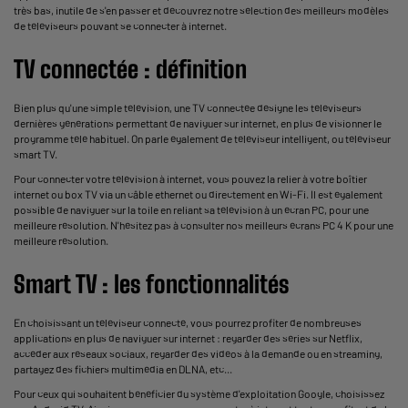
très bas, inutile de s'en passer et découvrez notre sélection des meilleurs modèles
de téléviseurs pouvant se connecter à internet.
TV connectée : définition
Bien plus qu'une simple télévision, une TV connectée désigne les téléviseurs
dernières générations permettant de naviguer sur internet, en plus de visionner le
programme télé habituel. On parle également de téléviseur intelligent, ou téléviseur
smart TV.
Pour connecter votre télévision à internet, vous pouvez la relier à votre boîtier
internet ou box TV via un câble ethernet ou directement en Wi-Fi. Il est également
possible de naviguer sur la toile en reliant sa télévision à un écran PC, pour une
meilleure résolution. N'hésitez pas à consulter nos meilleurs écrans PC 4 K pour une
meilleure résolution.
Smart TV : les fonctionnalités
En choisissant un téléviseur connecté, vous pourrez profiter de nombreuses
applications en plus de naviguer sur internet : regarder des séries sur Netflix,
accéder aux réseaux sociaux, regarder des vidéos à la demande ou en streaming,
partagez des fichiers multimédia en DLNA, etc...
Pour ceux qui souhaitent bénéficier du système d'exploitation Google, choisissez