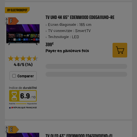
BY ELECTRODEPOT
TV UHD 4K 65" EDENWOOD ED65A11UHD-RE
A
F
Ecran diagonale : 165 cm
G
TV connectée : SmartTV
Technologie : LED
€
399
Payer en
plusieurs fois
★★★★★
★★★★★
4.6
/5
(
14
)
Comparer
6.9
A
E
G
TV QLED 43" EDENWOOD ED43QV01FHD-EL