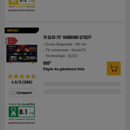
ARRIVAGE
TV QLED 75" SAMSUNG Q75Q7F
A
G
Ecran diagonale : 191 cm
G
TV connectée : SmartTV
Technologie : QLED
€
699
Payer en
plusieurs fois
★★★★★
★★★★★
4.5
/5
(
286
)
Comparer
8.1