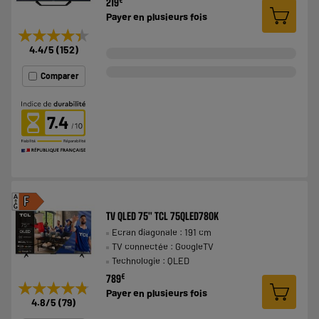
€
219
Payer en
plusieurs fois
★★★★★
★★★★★
4.4
/5
(
152
)
Comparer
7.4
A
F
G
TV QLED 75" TCL 75QLED780K
Ecran diagonale : 191 cm
TV connectée : GoogleTV
Technologie : QLED
€
789
★★★★★
★★★★★
Payer en
plusieurs fois
4.8
/5
(
79
)