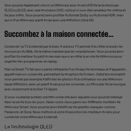
Vous pouvez également choisir un téléviseur avec écran UHD de la technologie
OLED ou QLED, avec une résolution UHD, surtout si vous êtes amateur de cinéma et
de jeux vidéo. Vous pourrez ainsi profiter du format Dolby ou du format HDR, mais
aussi d'un téléviseur grand écran avec une définition Ultra HD.
Succombez à la maison connectée...
Connecter sa TV à internet par le biais d'une box TV permet d'accéder à toutes les
ressources du Web, de la même manière que les smartphones. Vous pourrez ainsi
profiter du meilleur du petit écran mais aussi accéder à un site de télévision pour
regarder des programmes en replay.
Mais la Smart TV fait aussi partie intégrante d'un réseau de terminaux et d'appareils,
appelé maison connectée, permettant la réception de fichiers. Cette fonctionnalité
vous permet par exemple d'afficher les photos d'un ordinateur sur une télévision
haute définition, avec un grand écran pour les visionner, ou d'écouter de la musique,
avec notamment le boîtier TV Apple.
Si vous souhaitez acheter une télé connectée avec laquelle vous pourrez interagir
dans la vie de tous les jours, faites votre choix parmi nos différents modèles de
téléviseur Smart. Vous pourrez ainsi bénéficier de grandes marques comme
Panasonic et Sony. Nous mettons à votre disposition les meilleurs écrans pour
connecter votre téléviseur à internet.
La technologie QLED