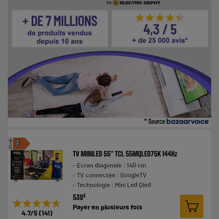
A
F
G
TV MINILED 55" TCL 55MQLED75K 144Hz
Ecran diagonale : 140 cm
TV connectée : GoogleTV
Technologie : Mini Led Qled
€
539
★★★★★
★★★★★
Payer en
plusieurs fois
4.7
/5
(
141
)