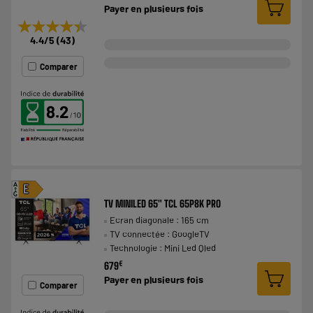
Payer en
plusieurs fois
★★★★★
★★★★★
4.4
/5
(
43
)
Comparer
8.2
A
E
G
TV MINILED 65" TCL 65P8K PRO
Ecran diagonale : 165 cm
TV connectée : GoogleTV
Technologie : Mini Led Qled
€
679
Payer en
plusieurs fois
Comparer