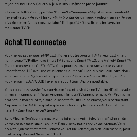
regarder une série ou jouer aux jeux vidéos, même en pleine journée.
Et avec le Dolby Vision, profitez d'un rendu d'image en adéquation avec la volonté
des réalisateurs de vos films préférés (contraste lumineux, couleurs, angles de vue,
pics de lumière), plus spectaculaire à l'œil que l'UHD, rivalisant ainsi avec les
meilleures TV 8K.
Achat TV connectée
Vous ne savez pas quelle télé LED choisir ? Optez pour un [téléviseur LED smart]
comme une TV Philips, une Smart TV Sony, une Smart TV LG, une Android Smart TV
TCL ou un téléviseur OLED LG TV. Vous pourrez ainsi bénéficier d'un téléviseur
smart format UHD avec une excellente résolution d'écran, aux meilleurs prix. Nous
vous proposons également nos propres modèles avec écrans Ultra HD, vendus
sous le nom [EDENWOOD], avec un rapport qualité prix imbattable.
Vous souhaitez accéder à ce service en faisant l'achat d'une TV Ultra HD et basculer
en maison connectée ? Découvrez nos offres de TV connectée avec Wi-Fi direct et
profitez de nos bas prix, ainsi que de notre facilité de paiement, vous permettant
de payer votre télé écran plat en plusieurs fois. En plus, nos produits sont tous
garantis 2 ans (hors reconditionnés).
Avec Electro Dépôt, vous pouvez vous faire livrer votre télévision à l'adresse de
votre choix, à domicile ou en Point Relais, avec notre service de livraison. Vous
pouvez également retirer facilement vos articles en magasin en seulement 1h, pour
profiter rapidement de votre TV LED.