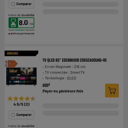
Comparer
8.0
ARRIVAGE
TV QLED 85" EDENWOOD ED85EA00UHD-RE
A
F
Ecran diagonale : 216 cm
G
TV connectée : SmartTV
Technologie : QLED
€
699
Payer en
plusieurs fois
★★★★★
★★★★★
4.5
/5
(
2
)
Comparer