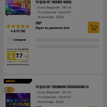
TV QLED 40" HISENSE 40A5S
Ecran diagonale : 100 cm
TV connectée : SmartTV
Technologie : QLED
€
269
★★★★★
★★★★★
Payer en
plusieurs fois
4.8
/5
(
19
)
Comparer
7.7
ARRIVAGE
TV QLED 50" EDENWOOD ED50EA03UHD-EL
A
E
Ecran diagonale : 127 cm
G
TV connectée : SmartTV
Technologie : QLED