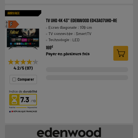
ARRIVAGE
TV UHD 4K 43" EDENWOOD ED43A07UHD-RE
A
F
Ecran diagonale : 109 cm
G
TV connectée : SmartTV
Technologie : LED
€
169
Payer en
plusieurs fois
★★★★★
★★★★★
4.2
/5
(
97
)
Comparer
7.3