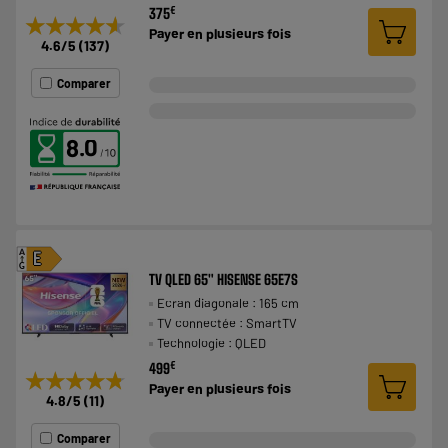
€
375
★★★★★
★★★★★
Payer en
plusieurs fois
4.6
/5
(
137
)
Comparer
8.0
A
E
G
TV QLED 65" HISENSE 65E7S
Ecran diagonale : 165 cm
TV connectée : SmartTV
Technologie : QLED
€
499
★★★★★
★★★★★
Payer en
plusieurs fois
4.8
/5
(
11
)
Comparer