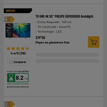
ARRIVAGE
TV UHD 4K 55" PHILIPS 55PUS8000 Ambilight
A
E
Ecran diagonale : 140 cm
G
TV connectée : SmartTV
Technologie : LED
€
374
50
Payer en
plusieurs fois
★★★★★
★★★★★
4.4
/5
(
39
)
Comparer
8.2
A
E
G