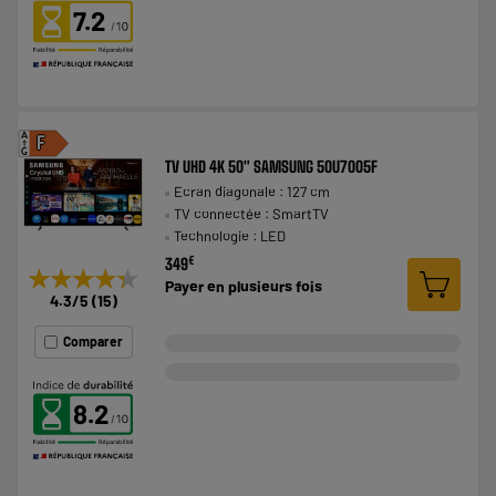
7.2
A
F
G
TV UHD 4K 50" SAMSUNG 50U7005F
Ecran diagonale : 127 cm
TV connectée : SmartTV
Technologie : LED
€
349
★★★★★
★★★★★
Payer en
plusieurs fois
4.3
/5
(
15
)
Comparer
8.2