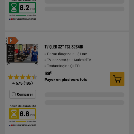
8.2
A
F
G
TV QLED 32" TCL 32S41K
Ecran diagonale : 81 cm
TV connectée : AndroidTV
Technologie : QLED
€
189
★★★★★
★★★★★
Payer en
plusieurs fois
4.5
/5
(
195
)
Comparer
6.8