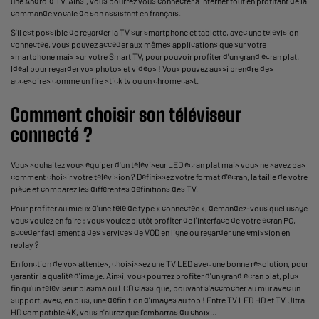
une Android TV. Ainsi, vous pourrez vous connecter à internet tout en profitant de la
commande vocale de son assistant en français.
S'il est possible de regarder la TV sur smartphone et tablette, avec une télévision
connectée, vous pouvez accéder aux mêmes applications que sur votre
smartphone mais sur votre Smart TV, pour pouvoir profiter d'un grand écran plat.
Idéal pour regarder vos photos et vidéos ! Vous pouvez aussi prendre des
accesoires comme un fire stick tv ou un chromecast.
Comment choisir son téléviseur
connecté ?
Vous souhaitez vous équiper d'un téléviseur LED écran plat mais vous ne savez pas
comment choisir votre télévision ? Définissez votre format d'écran, la taille de votre
pièce et comparez les différentes définitions des TV.
Pour profiter au mieux d'une télé de type « connectée », demandez-vous quel usage
vous voulez en faire : vous voulez plutôt profiter de l'interface de votre écran PC,
accéder facilement à des services de VOD en ligne ou regarder une émission en
replay ?
En fonction de vos attentes, choisissez une TV LED avec une bonne résolution, pour
garantir la qualité d'image. Ainsi, vous pourrez profiter d'un grand écran plat, plus
fin qu'un téléviseur plasma ou LCD classique, pouvant s'accrocher au mur avec un
support, avec, en plus, une définition d'images au top ! Entre TV LED HD et TV Ultra
HD compatible 4K, vous n'aurez que l'embarras du choix...