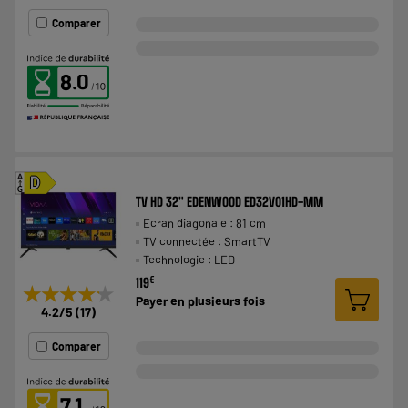
Comparer
8.0
A
D
G
TV HD 32" EDENWOOD ED32V01HD-MM
Ecran diagonale : 81 cm
TV connectée : SmartTV
Technologie : LED
€
119
★★★★★
★★★★★
Payer en
plusieurs fois
4.2
/5
(
17
)
Comparer
7.1