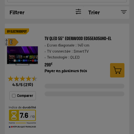
Filtrer
Trier
BY ELECTRODEPOT
TV QLED 55" EDENWOOD ED55EA05UHD-EL
A
E
Ecran diagonale : 140 cm
G
TV connectée : SmartTV
Technologie : QLED
€
299
Payer en
plusieurs fois
★★★★★
★★★★★
4.5
/5
(
210
)
Comparer
7.6