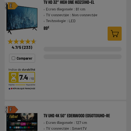
TV HD 32" HIGH ONE HI3231HD-EL
A
E
Ecran diagonale : 81 cm
G
TV connectée : Non connectée
Technologie : LED
€
89
★★★★★
★★★★★
4.7
/5
(
233
)
Comparer
7.4
A
F
G
TV UHD 4K 50" EDENWOOD ED50T01UHD-RE
Ecran diagonale : 127 cm
TV connectée : SmartTV