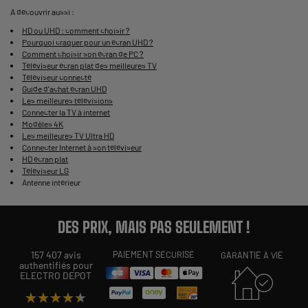
A découvrir aussi :
HD ou UHD : comment choisir ?
Pourquoi craquer pour un écran UHD ?
Comment choisir son écran de PC ?
Téléviseur écran plat des meilleures TV
Téléviseur connecté
Guide d'achat écran UHD
Les meilleures télévisions
Connecter la TV à internet
Modèles 4K
Les meilleures TV Ultra HD
Connecter Internet à son téléviseur
HD écran plat
Téléviseur LG
Antenne intérieur
DES PRIX, MAIS PAS SEULEMENT !
157 407 avis
PAIEMENT SÉCURISÉ
GARANTIE À VIE
authentifiés pour
ELECTRO DEPOT
★★★★★
★★★★★