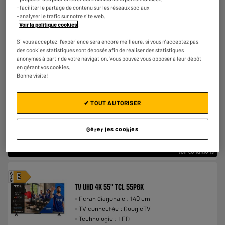
- faciliter le partage de contenu sur les réseaux sociaux,
8.0
- analyser le trafic sur notre site web.
Voir la politique cookies
.
Si vous acceptez, l'expérience sera encore meilleure, si vous n'acceptez pas,
des cookies statistiques sont déposés afin de réaliser des statistiques
anonymes à partir de votre navigation. Vous pouvez vous opposer à leur dépôt
en gérant vos cookies.
Bonne visite!
✔ TOUT AUTORISER
Gérer les cookies
A
E
G
TV UHD 4K 55" TCL 55P6K
Ecran diagonale : 140 cm
TV connectée : GoogleTV
Technologie : LED