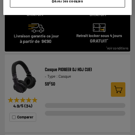
Gérer les cookies
Casque PIONEER DJ HDJ CUE1
Type : Casque
€
59
50
★★★★★
★★★★★
4.9
/5
(
34
)
Comparer