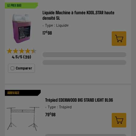
LE PRIX BAS
Liquide Machine à fumée KOOL.STAR haute
densité 5L
Type : Liquide
€
17
98
★★★★★
★★★★★
4.5
/5
(
39
)
Comparer
ARRIVAGE
Trépied EDENWOOD BIG STAND LIGHT BL06
Type : Trépied
€
79
98