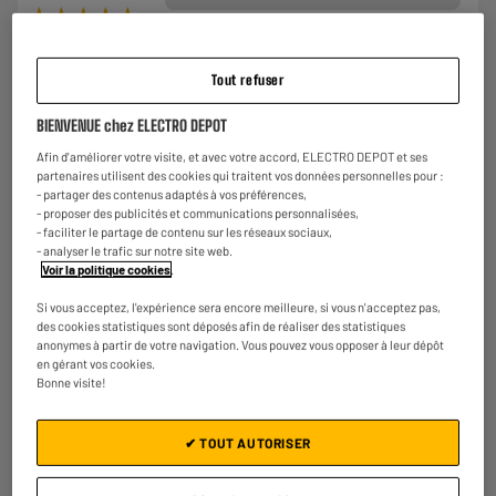
★★★★★
★★★★★
4.7
/5
(
22
)
Tout refuser
Comparer
BIENVENUE chez ELECTRO DEPOT
Afin d'améliorer votre visite, et avec votre accord, ELECTRO DEPOT et ses
BY ELECTRODEPOT
partenaires utilisent des cookies qui traitent vos données personnelles pour :
Trépied EDENWOOD LIGHT STAND BL02
- partager des contenus adaptés à vos préférences,
- proposer des publicités et communications personnalisées,
Type : Trépied
- faciliter le partage de contenu sur les réseaux sociaux,
€
39
98
- analyser le trafic sur notre site web.
Voir la politique cookies
.
Si vous acceptez, l'expérience sera encore meilleure, si vous n'acceptez pas,
des cookies statistiques sont déposés afin de réaliser des statistiques
★★★★★
★★★★★
anonymes à partir de votre navigation. Vous pouvez vous opposer à leur dépôt
en gérant vos cookies.
4.6
/5
(
63
)
Bonne visite!
Comparer
✔ TOUT AUTORISER