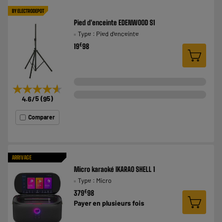
BY ELECTRODEPOT
Pied d'enceinte EDENWOOD S1
Type : Pied d'enceinte
€
19
98
★★★★★
★★★★★
4.6
/5
(
95
)
Comparer
ARRIVAGE
Micro karaoké IKARAO SHELL 1
Type : Micro
€
379
98
Payer en
plusieurs fois