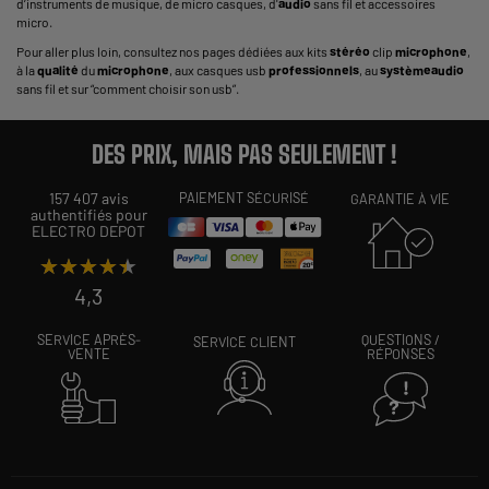
d’
instruments de musique
, de micro casques, d'
audio
sans fil
et
accessoires
micro
.
Pour aller plus loin, consultez nos pages dédiées aux
kits
stéréo
clip
microphone
,
à la
qualité
du
microphone
, aux
casques usb
professionnels
, au
système
audio
sans fil
et sur “comment
choisir son usb
”.
DES PRIX, MAIS PAS SEULEMENT !
157 407 avis
PAIEMENT SÉCURISÉ
GARANTIE À VIE
authentifiés pour
ELECTRO DEPOT
★★★★★
★★★★★
4,3
SERVICE APRÈS-
QUESTIONS /
SERVICE CLIENT
VENTE
RÉPONSES