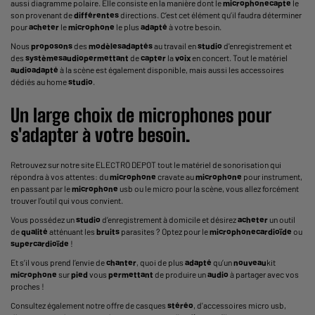
aussi diagramme polaire. Elle consiste en la manière dont le
microphone
capte
le
son provenant de
différentes
directions. C’est cet élément qu’il faudra déterminer
pour
acheter
le
microphone
le plus
adapté
à votre besoin.
Nous
proposons
des
modèles
adaptés
au travail en
studio
d'enregistrement
et
des
systèmes
audio
permettant
de
capter
la
voix
en concert. Tout le
matériel
audio
adapté
à la scène est également disponible, mais aussi les accessoires
dédiés au home
studio
.
Un large choix de
microphones
pour
s'
adapter
à votre besoin.
Retrouvez sur notre site ELECTRO DEPOT tout le matériel de
sonorisation
qui
répondra à vos attentes: du
microphone
cravate
au
microphone
pour instrument
,
en passant par le
microphone
usb
ou le
micro pour la scène
, vous allez forcément
trouver l’outil qui vous convient.
Vous possédez un
studio
d’enregistrement
à domicile et désirez
acheter
un outil
de
qualité
atténuant les
bruits
parasites ? Optez pour le
microphone
cardioïde
ou
supercardioïde
!
Et s’il vous prend l’envie de
chanter
, quoi de plus
adapté
qu’un
nouveau
kit
microphone
sur
pied
vous
permettant
de produire un
audio
à partager avec vos
proches !
Consultez également notre offre de
casques
stéréo
, d'accessoires micro usb,