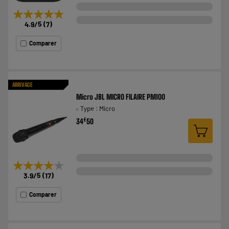
★★★★★
★★★★★
4.9
/5
(
7
)
Comparer
ARRIVAGE
Micro JBL MICRO FILAIRE PM100
Type : Micro
€
34
50
★★★★★
★★★★★
3.9
/5
(
17
)
Comparer