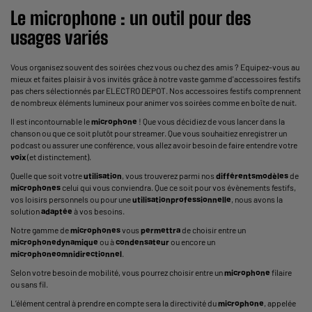
Le
microphone
: un outil pour des
usages variés
Vous organisez souvent des soirées chez vous ou chez des amis ? Equipez-vous au
mieux et faites plaisir à vos invités grâce à notre vaste gamme d'accessoires festifs
pas chers sélectionnés par ELECTRO DEPOT. Nos accessoires festifs comprennent
de nombreux éléments lumineux pour animer vos soirées comme en boîte de nuit.
Il est incontournable le
microphone
! Que vous décidiez de vous lancer dans la
chanson ou que ce soit plutôt pour streamer. Que vous souhaitiez enregistrer un
podcast ou assurer une conférence, vous allez avoir besoin de faire entendre votre
voix
(et distinctement).
Quelle que soit votre
utilisation
, vous trouverez parmi nos
différents
modèles
de
microphones
celui qui vous conviendra. Que ce soit pour vos évènements festifs,
vos loisirs personnels ou pour une
utilisation
professionnelle
, nous avons la
solution
adaptée
à vos besoins.
Notre gamme de
microphones
vous
permettra
de choisir entre un
microphone
dynamique
ou à
condensateur
ou encore un
microphone
omnidirectionnel
.
Selon votre besoin de mobilité, vous pourrez choisir entre un
microphone
filaire
ou sans fil.
L’élément central à prendre en compte sera la
directivité du
microphone
, appelée