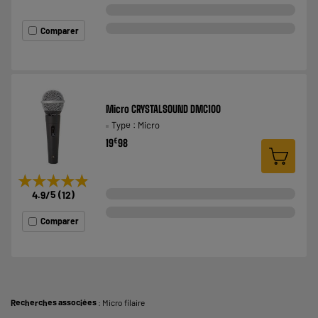
Comparer
Micro CRYSTALSOUND DMC100
Type : Micro
€
19
98
★★★★★
★★★★★
4.9
/5
(
12
)
Comparer
Recherches associées
:
Micro filaire