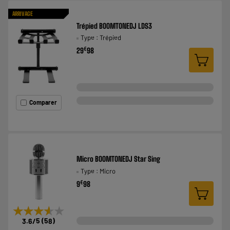
ARRIVAGE
Trépied BOOMTONEDJ LDS3
Type : Trépied
€
29
98
Comparer
Micro BOOMTONEDJ Star Sing
Type : Micro
€
9
98
★★★★★
★★★★★
3.6
/5
(
58
)