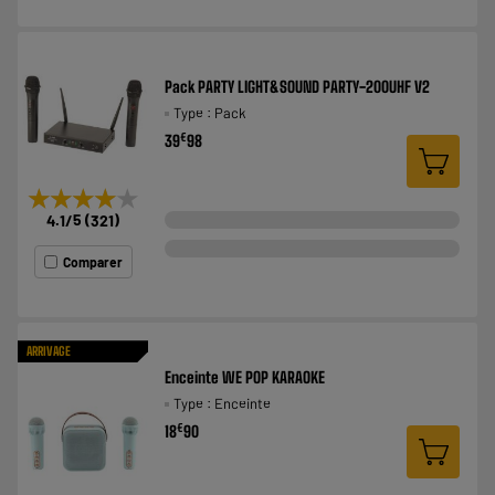
Pack PARTY LIGHT&SOUND PARTY-200UHF V2
Type : Pack
€
39
98
★★★★★
★★★★★
4.1
/5
(
321
)
Comparer
ARRIVAGE
Enceinte WE POP KARAOKE
Type : Enceinte
€
18
90