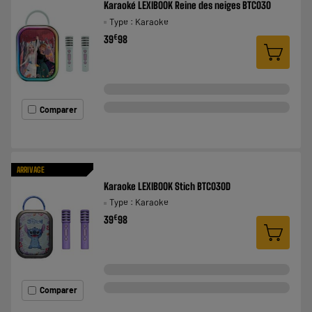
Karaoké LEXIBOOK Reine des neiges BTC030
Type : Karaoke
€
39
98
Comparer
ARRIVAGE
Karaoke LEXIBOOK Stich BTC030D
Type : Karaoke
€
39
98
Comparer