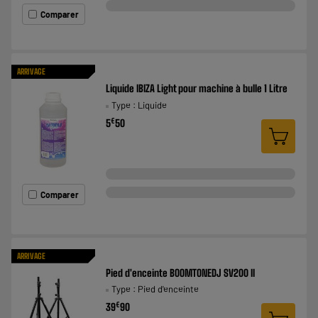
Comparer
ARRIVAGE
Liquide IBIZA Light pour machine à bulle 1 Litre
Type : Liquide
€
5
50
Comparer
ARRIVAGE
Pied d'enceinte BOOMTONEDJ SV200 II
Type : Pied d'enceinte
€
39
90