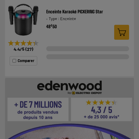
Enceinte Karaoké PICKERING Star
Type : Enceinte
€
48
50
★★★★★
★★★★★
4.4
/5
(
27
)
Comparer