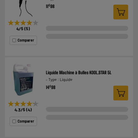
€
11
98
★★★★★
★★★★★
4
/5
(
5
)
Comparer
Liquide Machine à Bulles KOOL.STAR 5L
Type : Liquide
€
14
98
★★★★★
★★★★★
4.3
/5
(
4
)
Comparer