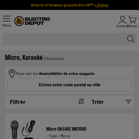
Drive 1h et livraison gratuite dès 49
+ d'infos
€90
Menu
Compte
Panier
Micro, Karaoké
(23 produits)
Pour voir les
disponibilités de votre magasin
Entrez votre code postal ou ville
Filtrer
Trier
Micro ON.EARZ MIC100D
Type : Micro