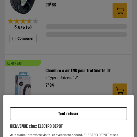
€
29
83
★★★★★
★★★★★
3.6
/5
(
5
)
Comparer
LE PRIX BAS
Chambre à air TNB pour trottinette 10"
Type : Univers 10"
€
7
84
★★★★★
★★★★★
Tout refuser
3.4
/5
(
8
)
BIENVENUE chez ELECTRO DEPOT
Comparer
Afin d'améliorer votre visite, et avec votre accord, ELECTRO DEPOT et ses