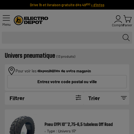
Drive 1h et livraison gratuite dès 49
+ d'infos
€90
Menu
Compte
Panier
Univers pneumatique
(13 produits)
Pour voir les
disponibilités de votre magasin
Entrez votre code postal ou ville
Filtrer
Trier
Pneu GYPI 10"*2,75-6,5 tubeless Off Road
Type : Univers 10"