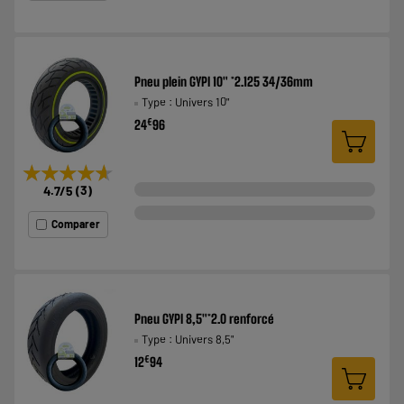
Pneu plein GYPI 10" *2.125 34/36mm
Type : Univers 10"
€
24
96
★★★★★
★★★★★
4.7
/5
(
3
)
Comparer
Pneu GYPI 8,5"*2.0 renforcé
Type : Univers 8,5"
€
12
94