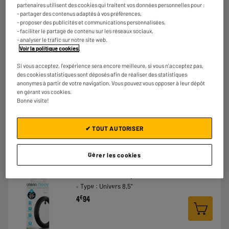
partenaires utilisent des cookies qui traitent vos données personnelles pour :
- partager des contenus adaptés à vos préférences,
- proposer des publicités et communications personnalisées,
- faciliter le partage de contenu sur les réseaux sociaux,
Pneu plein TNB pour trottinette 8.5"
- analyser le trafic sur notre site web.
Voir la politique cookies
.
Type : Univers 8,5"
€
12
98
Si vous acceptez, l'expérience sera encore meilleure, si vous n'acceptez pas,
des cookies statistiques sont déposés afin de réaliser des statistiques
anonymes à partir de votre navigation. Vous pouvez vous opposer à leur dépôt
★★★★★
★★★★★
en gérant vos cookies.
Bonne visite!
4.6
/5
(
11
)
Comparer
✔ TOUT AUTORISER
Gérer les cookies
LE PRIX BAS
Chambre à air TNB pour trottinette 8,5"
Type : Univers 8,5"
€
4
94