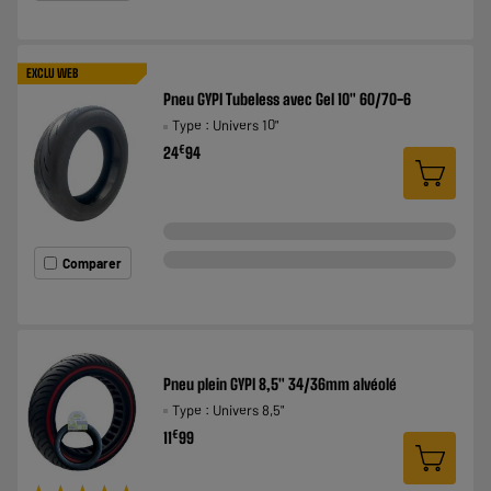
EXCLU WEB
Pneu GYPI Tubeless avec Gel 10" 60/70-6
Type : Univers 10"
€
24
94
Comparer
Pneu plein GYPI 8,5" 34/36mm alvéolé
Type : Univers 8,5"
€
11
99