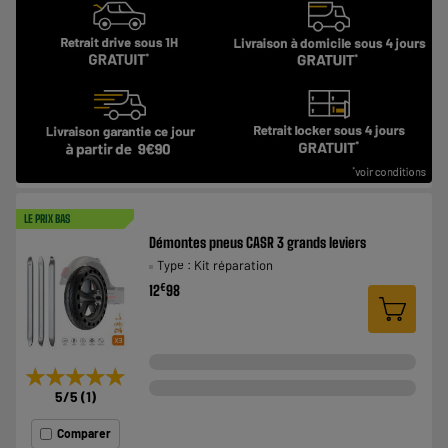
LE PRIX BAS
Démontes pneus CASR 3 grands leviers
Type : Kit réparation
€
12
98
★★★★★
★★★★★
5
/5
(
1
)
Comparer