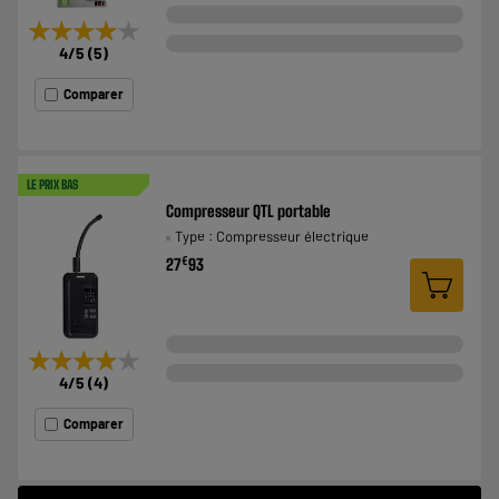
★★★★★
★★★★★
4
/5
(
5
)
Comparer
LE PRIX BAS
Compresseur QTL portable
Type : Compresseur électrique
€
27
93
★★★★★
★★★★★
4
/5
(
4
)
Comparer