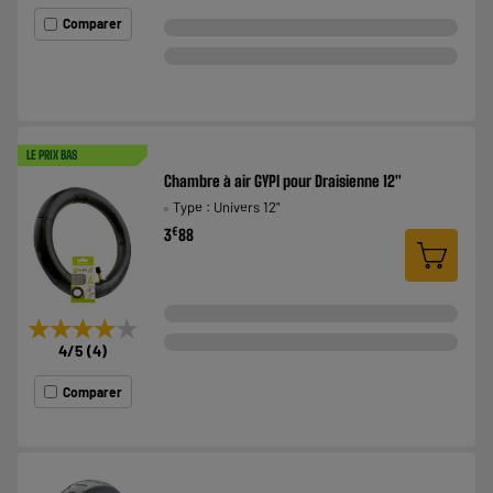
Comparer
LE PRIX BAS
Chambre à air GYPI pour Draisienne 12"
Type : Univers 12"
€
3
88
★★★★★
★★★★★
4
/5
(
4
)
Comparer