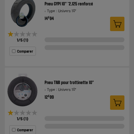
Pneu GYPI 10" *2.125 renforcé
Type : Univers 10"
€
14
94
★★★★★
★★★★★
1
/5
(
1
)
Comparer
Pneu TNB pour trottinette 10"
Type : Univers 10"
€
12
99
★★★★★
★★★★★
1
/5
(
1
)
Comparer