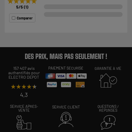
★★★★★
★★★★★
5
/5
(
1
)
Comparer
DES PRIX, MAIS PAS SEULEMENT !
157 407 avis
PAIEMENT SÉCURISÉ
GARANTIE À VIE
authentifiés pour
ELECTRO DEPOT
★★★★★
★★★★★
4,3
SERVICE APRÈS-
QUESTIONS /
SERVICE CLIENT
VENTE
RÉPONSES