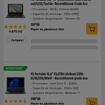
cel/4/32/Tactile- Reconditionné Grade Eco
Processeur : INTEL Celeron N4000
Capacité de stockage : 32Go eMMC
Système d'exploitation : Chrome OS
€
159
98
★★★★★
★★★★★
Payer en
plusieurs fois
4.8
/5
(
4
)
Comparer
RECONDITIONNÉ
PC Portable 15,6" FUJITSU LifeBook E559-
i5/16/256/Win11 - Reconditionné grade éco
Processeur : Intel Core i5 - 8265U
Capacité de stockage : 256Go SSD
Système d'exploitation : Windows 11
€
299
98
★★★★★
★★★★★
Payer en
plusieurs fois