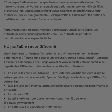
PC sans que l’ordinateur ne manque de ressources et ne se mette à ramer. Ces
derniers ont une très bonne carte graphique performante, un écran HD voir 4K, un
processeur Intel core i7, et possèdent de 6 à 16 Go de mémoire RAM pour faire
tourner les jeux les plus gourmands. Le PC portable ACER Predator fait partie des
modèles les plus puissants de cette catégorie.
Retrouvez tous les meilleurs modèles d’ordinateurs chez Electro Dépôt. Les
ordinateurs neufs ont une garantie de 2 ans. Les ordinateurs portables
reconditionnés ont une garantie de 1 an.
PC portable reconditionné
Vous cherchez un ordinateur d’occasion et reconditionné avec les meilleures
performances ? Tout comme pour le choix d’un ordinateur portable neuf, il convient
de savoir en amont pour quel usage vous allez vous servir de votre appareil. Ainsi,
regardez les différentes options et les capacités des ordinateurs :
Le disque dur est-il un SSD ou un HDD ? Ce dernier conditionne le stockage de
votre appareil et sa puissance de réponse. Privilégiez une technologie SSD lors de
votre achat
Quel processeur ? Préférez un processeur Intel Core pour plus de performance et
de fluidité
La mémoire RAM
La taille de l’écran. Les portables sont compris en 13 pouces et
15 pouces généralement
La batterie a-t-elle une bonne performance