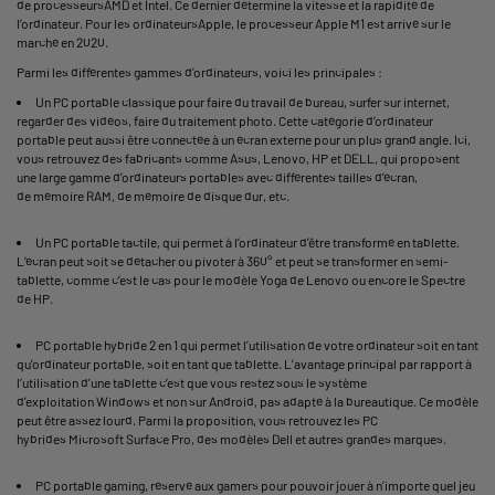
de processeursAMD et Intel. Ce dernier détermine la vitesse et la rapidité de
l’ordinateur. Pour les ordinateursApple, le processeur Apple M1 est arrivé sur le
marché en 2020.
Parmi les différentes gammes d’ordinateurs, voici les principales :
Un PC portable classique pour faire du travail de bureau, surfer sur internet,
regarder des vidéos, faire du traitement photo. Cette catégorie d’ordinateur
portable peut aussi être connectée à un écran externe pour un plus grand angle. Ici,
vous retrouvez des fabricants comme Asus, Lenovo, HP et DELL, qui proposent
une large gamme d’ordinateurs portables avec différentes tailles d’écran,
de mémoire RAM, de mémoire de disque dur, etc.
Un PC portable tactile, qui permet à l’ordinateur d’être transformé en tablette.
L’écran peut soit se détacher ou pivoter à 360° et peut se transformer en semi-
tablette, comme c’est le cas pour le modèle Yoga de Lenovo ou encore le Spectre
de HP.
PC portable hybride 2 en 1 qui permet l’utilisation de votre ordinateur soit en tant
qu’ordinateur portable, soit en tant que tablette. L’avantage principal par rapport à
l’utilisation d’une tablette c’est que vous restez sous le système
d’exploitation Windows et non sur Android, pas adapté à la bureautique. Ce modèle
peut être assez lourd. Parmi la proposition, vous retrouvez les PC
hybrides Microsoft Surface Pro, des modèles Dell et autres grandes marques.
PC portable gaming
, réservé aux gamers pour pouvoir jouer à n’importe quel jeu