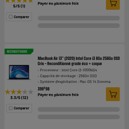
★★★★★
★★★★★
Payer en
plusieurs fois
5
/5
(
1
)
Comparer
RECONDITIONNÉ
MacBook Air 13" (2020) Intel Core i3 8Go 256Go SSD
Gris - Reconditionné grade éco + coque
Processeur : Intel Core i3-1000NG4
Capacité de stockage : 256Go SSD
Système d'exploitation : Mac OS 14 Sonoma
€
399
98
★★★★★
★★★★★
Payer en
plusieurs fois
3.3
/5
(
12
)
Comparer