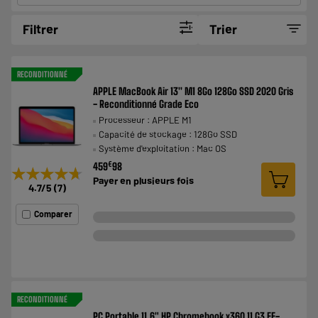
Filtrer
Trier
RECONDITIONNÉ
APPLE MacBook Air 13'' M1 8Go 128Go SSD 2020 Gris
- Reconditionné Grade Eco
Processeur : APPLE M1
Capacité de stockage : 128Go SSD
Système d'exploitation : Mac OS
€
459
98
★★★★★
★★★★★
Payer en
plusieurs fois
4.7
/5
(
7
)
Comparer
RECONDITIONNÉ
PC Portable 11,6" HP Chromebook x360 11 G3 EE-