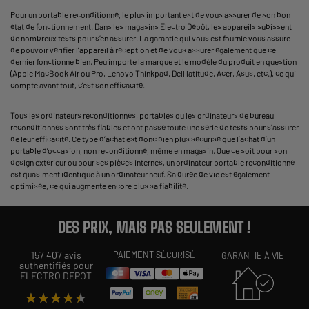
Pour un portable reconditionné, le plus important est de vous assurer de son bon
état de fonctionnement. Dans les magasins Electro Dépôt, les appareils subissent
de nombreux tests pour s’en assurer. La garantie qui vous est fournie vous assure
de pouvoir vérifier l’appareil à réception et de vous assurer également que ce
dernier fonctionne bien. Peu importe la marque et le modèle du produit en question
(Apple MacBook Air ou Pro, Lenovo Thinkpad, Dell latitude, Acer, Asus, etc.), ce qui
compte avant tout, c’est son efficacité.
Tous les ordinateurs reconditionnés, portables ou les ordinateurs de bureau
reconditionnés sont très fiables et ont passé toute une série de tests pour s’assurer
de leur efficacité. Ce type d’achat est donc bien plus sécurisé que l’achat d’un
portable d’occasion, non reconditionné, même en magasin. Que ce soit pour son
design extérieur ou pour ses pièces internes, un ordinateur portable reconditionné
est quasiment identique à un ordinateur neuf. Sa durée de vie est également
optimisée, ce qui augmente encore plus sa fiabilité.
DES PRIX, MAIS PAS SEULEMENT !
157 407 avis
PAIEMENT SÉCURISÉ
GARANTIE À VIE
authentifiés pour
ELECTRO DEPOT
★★★★★
★★★★★