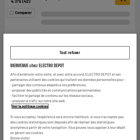
4.7
/5
(
42
)
Comparer
RECONDITIONNÉ
Tout refuser
APPLE MACBOOK AIR 13" M1 8Go 256Go SSD 2020
Gris sidéral Reconditionné Grade éco +coque
BIENVENUE chez ELECTRO DEPOT
Processeur : APPLE M1
Afin d'améliorer votre visite, et avec votre accord, ELECTRO DEPOT et ses
Capacité de stockage : 256Go SSD
partenaires utilisent des cookies qui traitent vos données personnelles pour :
Système d'exploitation : iOS
- partager des contenus adaptés à vos préférences,
- proposer des publicités et communications personnalisées,
€
499
98
★★★★★
★★★★★
- faciliter le partage de contenu sur les réseaux sociaux,
Payer en
plusieurs fois
4
/5
(
2
)
- analyser le trafic sur notre site web.
Voir la politique cookies
.
Comparer
Si vous acceptez, l'expérience sera encore meilleure, si vous n'acceptez pas,
des cookies statistiques sont déposés afin de réaliser des statistiques
anonymes à partir de votre navigation. Vous pouvez vous opposer à leur dépôt
en gérant vos cookies.
Bonne visite!