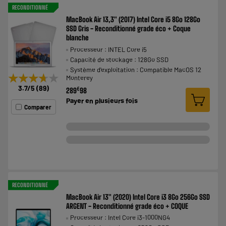
RECONDITIONNÉ
MacBook Air 13,3" (2017) Intel Core i5 8Go 128Go
SSD Gris - Reconditionné grade éco + Coque
blanche
Processeur : INTEL Core i5
Capacité de stockage : 128Go SSD
Système d'exploitation : Compatible MacOS 12
★★★★★
★★★★★
Monterey
3.7
/5
(
89
)
€
289
98
Payer en
plusieurs fois
Comparer
RECONDITIONNÉ
MacBook Air 13" (2020) Intel Core i3 8Go 256Go SSD
ARGENT - Reconditionné grade éco + COQUE
Processeur : Intel Core i3-1000NG4