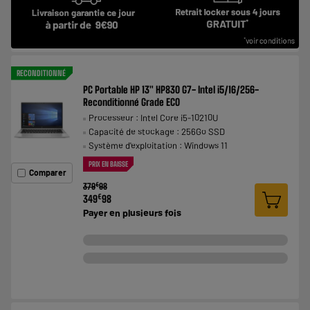
RECONDITIONNÉ
PC Portable HP 13" HP830 G7- Intel i5/16/256-
Reconditionné Grade ECO
Processeur : Intel Core i5-10210U
Capacité de stockage : 256Go SSD
Système d'exploitation : Windows 11
PRIX EN BAISSE
Comparer
€
379
98
€
349
98
Payer en
plusieurs fois