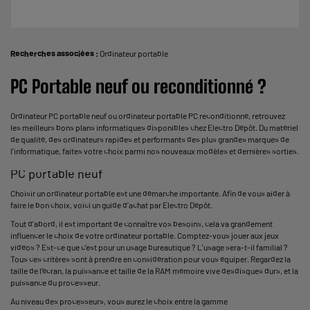
Recherches associées :
Ordinateur portable
PC Portable neuf ou reconditionné ?
Ordinateur PC portable neuf ou ordinateur portable PC reconditionné, retrouvez
les meilleurs bons plans informatiques disponibles chez Electro Dépôt. Du matériel
de qualité, des ordinateurs rapides et performants des plus grandes marques de
l’informatique, faites votre choix parmi nos nouveaux modèles et dernières sorties.
PC portable neuf
Choisir un ordinateur portable est une démarche importante. Afin de vous aider à
faire le bon choix, voici un guide d’achat par Electro Dépôt.
Tout d’abord, il est important de connaître vos besoins, cela va grandement
influencer le choix de votre ordinateur portable. Comptez-vous jouer aux
jeux
vidéos
? Est-ce que c’est pour un usage bureautique ? L’usage sera-t-il familial ?
Tous ces critères sont à prendre en considération pour vous équiper. Regardez la
taille de l’écran, la puissance et taille de la RAM mémoire vive desdisques durs, et la
puissance du processeur.
Au niveau des processeurs, vous aurez le choix entre la gamme