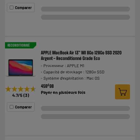
Comparer
RECONDITIONNÉ
APPLE MacBook Air 13'' M1 8Go 128Go SSD 2020
Argent - Reconditionné Grade Eco
Processeur : APPLE M1
Capacité de stockage : 128Go SSD
Système d'exploitation : Mac OS
€
459
98
★★★★★
★★★★★
Payer en
plusieurs fois
4.7
/5
(
3
)
Comparer