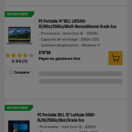
RECONDITIONNÉ
PC Portable 14"DELL LAT5410-
i5/16Go/256Go/Win11-Reconditionné Grade Eco
Processeur : Intel Core i5 - 10310U
Capacité de stockage : 256Go SSD
Système d'exploitation : Windows 11
€
379
98
★★★★★
★★★★★
Payer en
plusieurs fois
3.7
/5
(
7
)
Comparer
RECONDITIONNÉ
PC Portable DELL 15"Latitude 5500-
i5/16/256Go/Noir/Grade Eco
Processeur : Intel Core i5 - 8265U