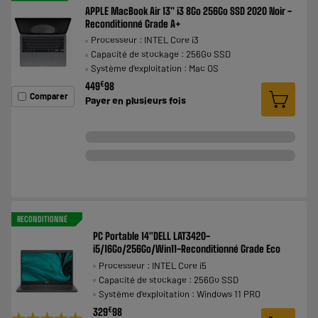
APPLE MacBook Air 13'' i3 8Go 256Go SSD 2020 Noir -
Reconditionné Grade A+
Processeur : INTEL Core i3
Capacité de stockage : 256Go SSD
Système d'exploitation : Mac OS
€
449
98
Comparer
Payer en
plusieurs fois
RECONDITIONNÉ
PC Portable 14"DELL LAT3420-
i5/16Go/256Go/Win11-Reconditionné Grade Eco
Processeur : INTEL Core i5
Capacité de stockage : 256Go SSD
Système d'exploitation : Windows 11 PRO
€
329
98