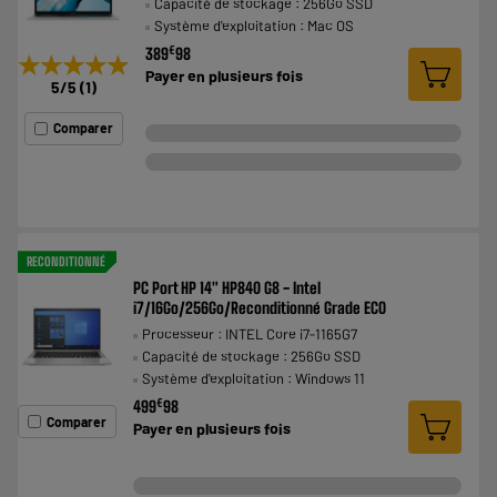
Capacité de stockage : 256Go SSD
Système d'exploitation : Mac OS
€
389
98
★★★★★
★★★★★
Payer en
plusieurs fois
5
/5
(
1
)
Comparer
RECONDITIONNÉ
PC Port HP 14" HP840 G8 - Intel
i7/16Go/256Go/Reconditionné Grade ECO
Processeur : INTEL Core i7-1165G7
Capacité de stockage : 256Go SSD
Système d'exploitation : Windows 11
€
499
98
Comparer
Payer en
plusieurs fois