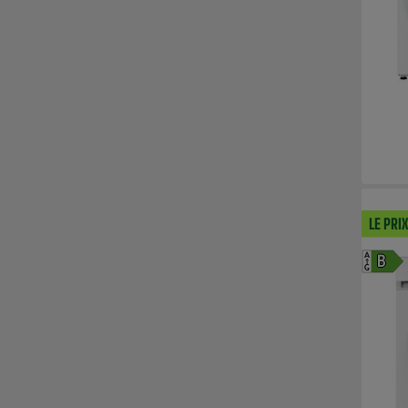
LE PRI
A
B
G