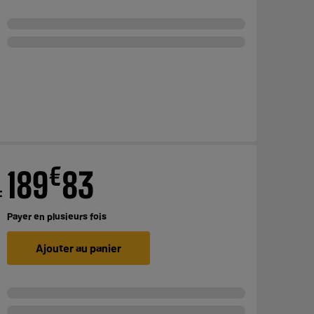
€
189
83
F
Payer en
plusieurs fois
Ajouter au panier