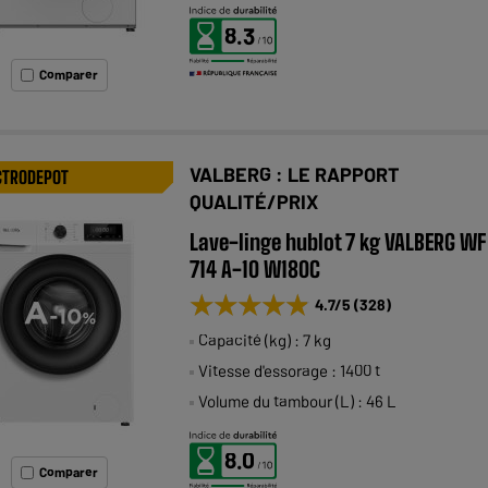
8.3
Comparer
VALBERG : LE RAPPORT
CTRODEPOT
QUALITÉ/PRIX
Lave-linge hublot 7 kg VALBERG WF
714 A-10 W180C
★★★★★
★★★★★
4.7
/5
(
328
)
Capacité (kg) : 7 kg
Vitesse d'essorage : 1400 t
Volume du tambour (L) : 46 L
8.0
Comparer