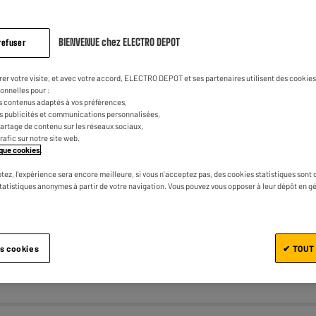
BIENVENUE chez ELECTRO DEPOT
refuser
VALBERG : LE RAPPORT
CTRODEPOT
QUALITÉ/PRIX
rer votre visite, et avec votre accord, ELECTRO DEPOT et ses partenaires utilisent des cookies 
onnelles pour :
Lave-linge hublot 9 kg VALBERG WF
s contenus adaptés à vos préférences,
es publicités et communications personnalisées,
914 A-10 SD W566C
e partage de contenu sur les réseaux sociaux,
trafic sur notre site web.
★★★★★
★★★★★
4.7
/5
(
87
)
tique cookies
.
Capacité (kg) : 9 kg
tez, l'expérience sera encore meilleure, si vous n'acceptez pas, des cookies statistiques sont 
Vitesse d'essorage : 1400 t
statistiques anonymes à partir de votre navigation. Vous pouvez vous opposer à leur dépôt en g
Volume du tambour (L) : 64 L
8.5
es cookies
✔ TOUT
Comparer