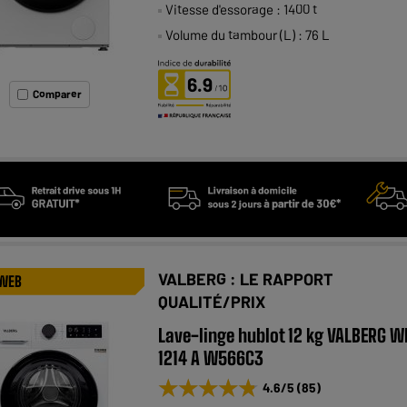
Vitesse d'essorage : 1400 t
Volume du tambour (L) : 76 L
6.9
Comparer
VALBERG : LE RAPPORT
 WEB
QUALITÉ/PRIX
Lave-linge hublot 12 kg VALBERG W
1214 A W566C3
★★★★★
★★★★★
4.6
/5
(
85
)