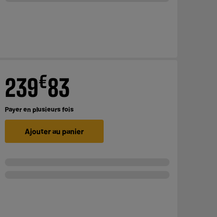
€
239
83
Payer en
plusieurs fois
Ajouter au panier