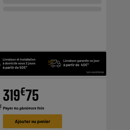
€
319
75
F
Payer en
plusieurs fois
Ajouter au panier