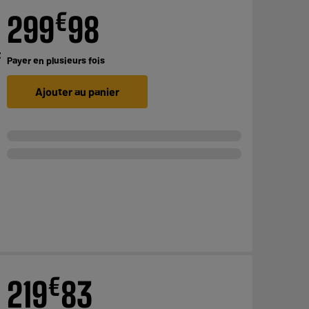
€
299
98
F
Payer en
plusieurs fois
Ajouter au panier
€
219
83