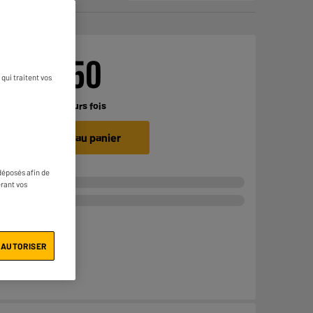
€
269
50
qui traitent vos
Payer en
plusieurs fois
Ajouter au panier
déposés afin de
érant vos
 AUTORISER