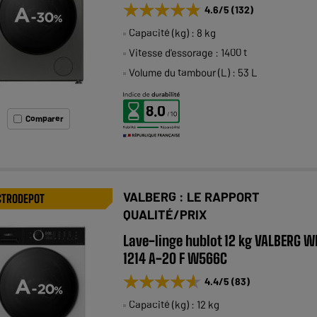
★★★★★
★★★★★
4.6
/5
(
132
)
Capacité (kg) : 8 kg
Vitesse d'essorage : 1400 t
Volume du tambour (L) : 53 L
8.0
Comparer
VALBERG : LE RAPPORT
CTRODEPOT
QUALITÉ/PRIX
Lave-linge hublot 12 kg VALBERG W
1214 A-20 F W566C
★★★★★
★★★★★
4.4
/5
(
83
)
Capacité (kg) : 12 kg