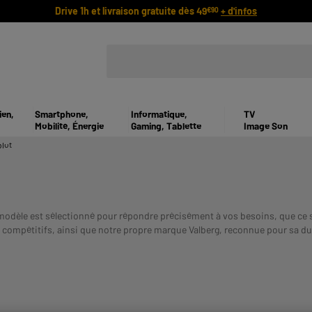
Drive 1h et livraison gratuite dès 49
+ d'infos
€90
ien,
Smartphone,
Informatique,
TV
Mobilité, Énergie
Gaming, Tablette
Image Son
blot
dèle est sélectionné pour répondre précisément à vos besoins, que ce soi
ompétitifs, ainsi que notre propre marque Valberg, reconnue pour sa dura
èle haut de gamme, trouvez votre bonheur avec la possibilité de paiement 
ETRE REMBOURSE. VERIFIEZ VOS CAPACITES DE REMBOURSEME