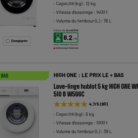
Capacité (kg) : 12 kg
Vitesse d'essorage : 1400 t
Volume du tambour (L) : 76 L
8.2
Comparer
HIGH ONE : LE PRIX LE + BAS
X BAS
Lave-linge hublot 5 kg HIGH ONE W
510 B W566C
★★★★★
★★★★★
4.7
/5
(
90
)
Capacité (kg) : 5 kg
Vitesse d'essorage : 1000 t
Volume du tambour (L) : 39 L