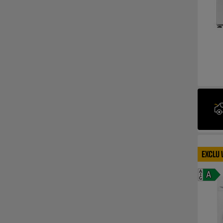
EXCLU
A
A
G