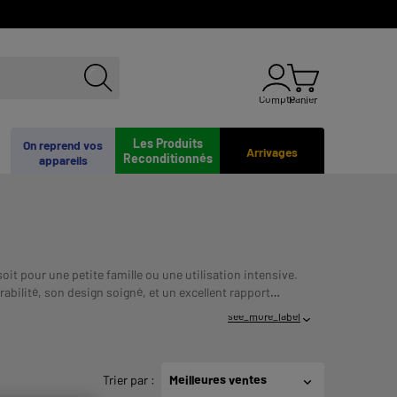
Compte
Panier
Les Produits
On reprend vos
Arrivages
Reconditionnés
appareils
t pour une petite famille ou une utilisation intensive.
bilité, son design soigné, et un excellent rapport
en plusieurs fois et une livraison rapide.
Payer en
see_more_label
NT AVANT DE VOUS ENGAGER.
Trier par
:
Meilleures ventes