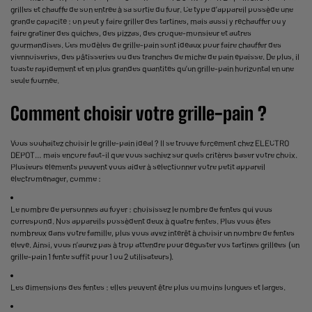
grilles et chauffe de son entrée à sa sortie du four. Ce type d’appareil possède une
grande capacité : on peut y faire griller des tartines, mais aussi y réchauffer ou y
faire gratiner des quiches, des pizzas, des croque-monsieur et autres
gourmandises. Ces modèles de grille-pain sont idéaux pour faire chauffer des
viennoiseries, des pâtisseries ou des tranches de miche de pain épaisse. De plus, il
toaste rapidement et en plus grandes quantités qu’un grille-pain horizontal en une
seule fournée.
Comment choisir votre grille-pain ?
Vous souhaitez choisir le grille-pain idéal ? Il se trouve forcément chez ELECTRO
DEPOT… mais encore faut-il que vous sachiez sur quels critères baser votre choix.
Plusieurs éléments peuvent vous aider à sélectionner votre petit appareil
électroménager, comme :
Le nombre de personnes au foyer : choisissez le nombre de fentes qui vous
correspond. Nos appareils possèdent deux à quatre fentes. Plus vous êtes
nombreux dans votre famille, plus vous avez intérêt à choisir un nombre de fentes
élevé. Ainsi, vous n’aurez pas à trop attendre pour déguster vos tartines grillées (un
grille-pain 1 fente suffit pour 1 ou 2 utilisateurs).
Les dimensions des fentes : elles peuvent être plus ou moins longues et larges.