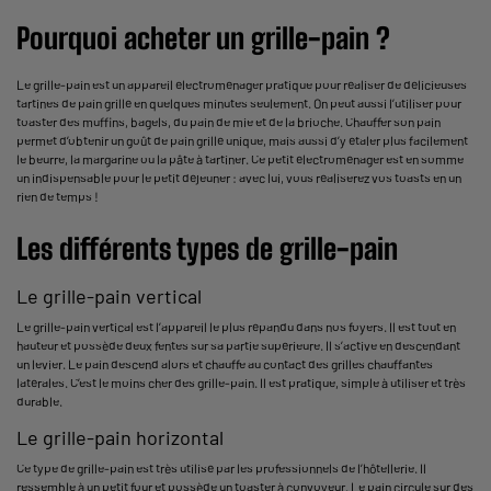
Pourquoi acheter un grille-pain ?
Le grille-pain est un appareil électroménager pratique pour réaliser de délicieuses
tartines de pain grillé en quelques minutes seulement. On peut aussi l’utiliser pour
toaster des muffins, bagels, du pain de mie et de la brioche. Chauffer son pain
permet d’obtenir un goût de pain grillé unique, mais aussi d’y étaler plus facilement
le beurre, la margarine ou la pâte à tartiner. Ce petit électroménager est en somme
un indispensable pour le petit déjeuner : avec lui, vous réaliserez vos toasts en un
rien de temps !
Les différents types de grille-pain
Le grille-pain vertical
Le grille-pain vertical est l’appareil le plus répandu dans nos foyers. Il est tout en
hauteur et possède deux fentes sur sa partie supérieure. Il s’active en descendant
un levier. Le pain descend alors et chauffe au contact des grilles chauffantes
latérales. C’est le moins cher des grille-pain. Il est pratique, simple à utiliser et très
durable.
Le grille-pain horizontal
Ce type de grille-pain est très utilisé par les professionnels de l’hôtellerie. Il
ressemble à un petit four et possède un toaster à convoyeur. Le pain circule sur des