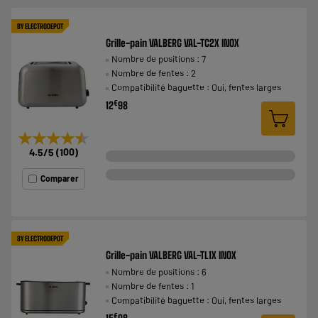
BY ELECTRODEPOT
Grille-pain VALBERG VAL-TC2X INOX
Nombre de positions : 7
Nombre de fentes : 2
Compatibilité baguette : Oui, fentes larges
€
12
98
★★★★★
★★★★★
4.5
/5
(
100
)
Comparer
BY ELECTRODEPOT
Grille-pain VALBERG VAL-TL1X INOX
Nombre de positions : 6
Nombre de fentes : 1
Compatibilité baguette : Oui, fentes larges
€