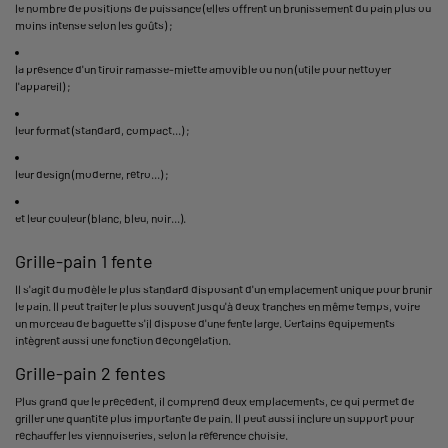
le nombre de positions de puissance (elles offrent un brunissement du pain plus ou
moins intense selon les goûts) ;
la présence d'un tiroir ramasse-miette amovible ou non (utile pour nettoyer
l'appareil) ;
leur format (standard, compact...) ;
leur design (moderne, rétro...) ;
et leur couleur (blanc, bleu, noir...).
Grille-pain 1 fente
Il s'agit du modèle le plus standard disposant d'un emplacement unique pour brunir
le pain. Il peut traiter le plus souvent jusqu'à deux tranches en même temps, voire
un morceau de baguette s'il dispose d'une fente large. Certains équipements
intègrent aussi une fonction décongélation.
Grille-pain 2 fentes
Plus grand que le précédent, il comprend deux emplacements, ce qui permet de
griller une quantité plus importante de pain. Il peut aussi inclure un support pour
réchauffer les viennoiseries, selon la référence choisie.