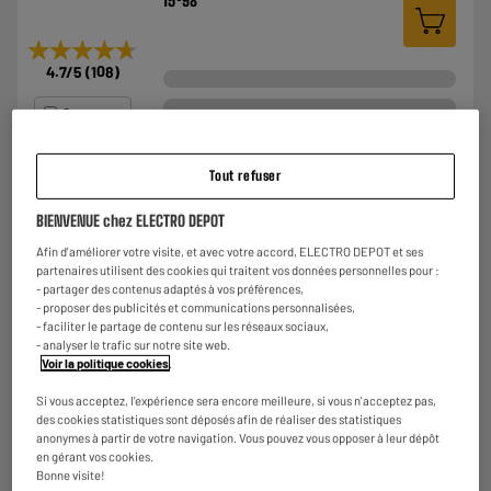
15
98
★★★★★
★★★★★
4.7
/5
(
108
)
Comparer
Tout refuser
BY ELECTRODEPOT
BIENVENUE chez ELECTRO DEPOT
Grille-pain VALBERG VAL-TC2STB SOFT TOUCH
Afin d'améliorer votre visite, et avec votre accord, ELECTRO DEPOT et ses
Nombre de positions : 6
partenaires utilisent des cookies qui traitent vos données personnelles pour :
Nombre de fentes : 2
- partager des contenus adaptés à vos préférences,
Compatibilité baguette : Oui, fentes larges
- proposer des publicités et communications personnalisées,
€
- faciliter le partage de contenu sur les réseaux sociaux,
19
98
- analyser le trafic sur notre site web.
Voir la politique cookies
.
★★★★★
★★★★★
4.5
/5
(
73
)
Si vous acceptez, l'expérience sera encore meilleure, si vous n'acceptez pas,
des cookies statistiques sont déposés afin de réaliser des statistiques
anonymes à partir de votre navigation. Vous pouvez vous opposer à leur dépôt
Comparer
en gérant vos cookies.
Bonne visite!