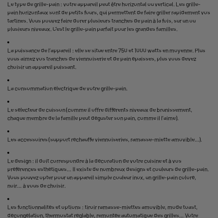
Le type de grille-pain : votre appareil peut être horizontal ou vertical. Les grille-
pain horizontaux sont de petits fours, qui permettent de faire griller rapidement vos
tartines. Vous pouvez faire dorer plusieurs tranches de pain à la fois, sur un ou
plusieurs niveaux. C’est le grille-pain parfait pour les grandes familles.
La puissance de l’appareil : elle se situe entre 750 et 1000 watts en moyenne. Plus
vous aimez vos tranches de viennoiserie et de pain épaisses, plus vous devez
choisir un appareil puissant.
La consommation électrique de votre grille-pain.
Le sélecteur de cuisson (comme il offre différents niveaux de brunissement,
chaque membre de la famille peut déguster son pain, comme il l'aime).
Les accessoires (support réchauffe viennoiseries, ramasse-miette amovible...).
Le design : il doit correspondre à la décoration de votre cuisine et à vos
préférences esthétiques… Il existe de nombreux designs et couleurs de grille-pain.
Vous pouvez opter pour un appareil simple couleur inox, un grille-pain coloré,
noir… à vous de choisir.
Les fonctionnalités et options : tiroir ramasse-miettes amovible, mode toast,
décongélation, thermostat réglable, remontée automatique des grilles… Votre