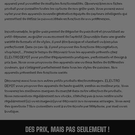
appareil peut posséder de multiples fonctionnalités. Observez bien nos fiches
produit pour connaître toutes les options de nos grille-pain. Vous pouvez aussi
opter pour des appareils nouvelle génération équipés de capteurs intelligents qui
permettent de définir la cuisson idéale en fonction de vos préférences.
Incontournable, le grille-pain permet de déguster du pain doré et croustillant au
petit-déjeuner, au goûter ou au moment de l'apéritif. Disponible dans une grande
variété de formats et de styles, il peut être basique et standard ou bien plus
perfectionné. Dans ce cas-là, il peut proposer des fonctions décongélation,
stop/eject... Prenez le temps de découvrir tous les appareils présents chez
ELECTRO DEPOT pour profiter d'équipements pratiques, performants et design à
prix bas. Nous vous proposons des appareils une ou deux fentes de différentes
couleurs, qui s’intègrent parfaitement dans tous les styles de cuisines. Nos
appareils présentent des fonctions variés
Découvrez aussi tous nos autres petits produits électroménagers. ELECTRO
DEPOT vous propose des appareils de haute qualité, vendus au meilleur prix. Vous
trouverez les meilleures marques du marché dans notre sélection de produits.
Nous renouvelons régulièrement nos stocks, n’hésitez pas à nous rendre visite
régulièrement (ici ou en magasin) pour découvrir nos nouveaux arrivages. Vous avez
des questions ? Nos conseillers sont à votre écoute par téléphone, par mail ou en
boutique.
DES PRIX, MAIS PAS SEULEMENT !