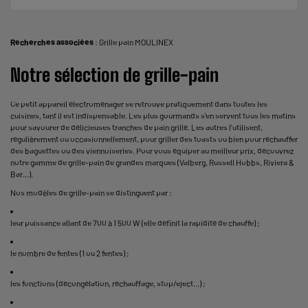
Recherches associées
:
Grille pain MOULINEX
Notre sélection de grille-pain
Ce petit appareil électroménager se retrouve pratiquement dans toutes les
cuisines, tant il est indispensable. Les plus gourmands s'en servent tous les matins
pour savourer de délicieuses tranches de pain grillé. Les autres l'utilisent,
régulièrement ou occasionnellement, pour griller des toasts ou bien pour réchauffer
des baguettes ou des viennoiseries. Pour vous équiper au meilleur prix, découvrez
notre gamme de grille-pain de grandes marques (Valberg, Russell Hobbs, Riviera &
Bar...).
Nos modèles de grille-pain se distinguent par :
leur puissance allant de 700 à 1 500 W (elle définit la rapidité de chauffe) ;
le nombre de fentes (1 ou 2 fentes) ;
les fonctions (décongélation, réchauffage, stop/eject...) ;