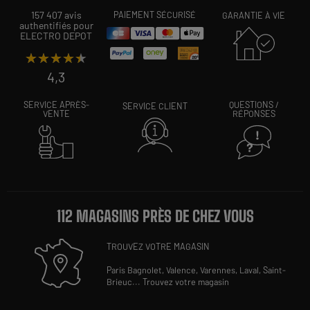
157 407 avis
PAIEMENT SÉCURISÉ
GARANTIE À VIE
authentifiés pour
ELECTRO DEPOT
★★★★★
★★★★★
4,3
SERVICE APRÈS-
QUESTIONS /
SERVICE CLIENT
VENTE
RÉPONSES
112 MAGASINS PRÈS DE CHEZ VOUS
TROUVEZ VOTRE MAGASIN
Paris Bagnolet,
Valence,
Varennes,
Laval,
Saint-
Brieuc
...
Trouvez votre magasin