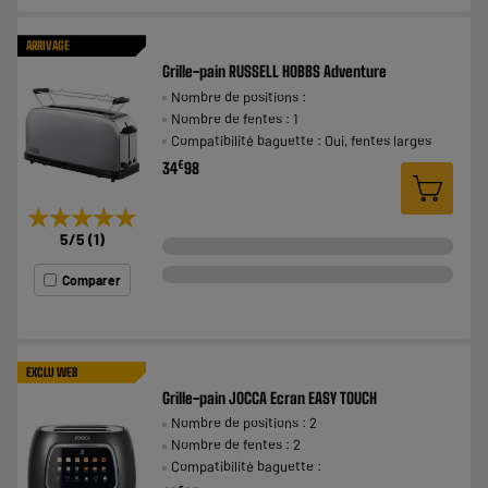
ARRIVAGE
Grille-pain RUSSELL HOBBS Adventure
Nombre de positions :
Nombre de fentes : 1
Compatibilité baguette : Oui, fentes larges
€
34
98
★★★★★
★★★★★
5
/5
(
1
)
Comparer
EXCLU WEB
Grille-pain JOCCA Ecran EASY TOUCH
Nombre de positions : 2
Nombre de fentes : 2
Compatibilité baguette :