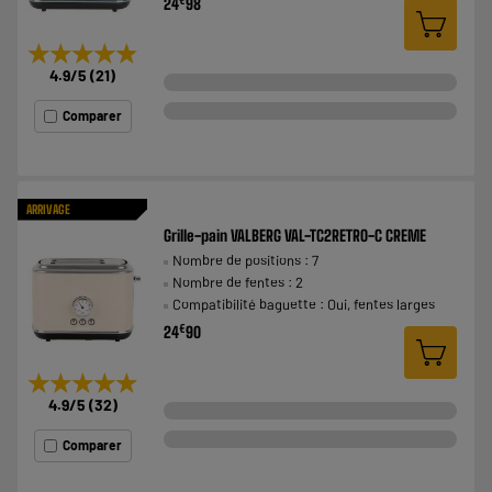
24
98
★★★★★
★★★★★
4.9
/5
(
21
)
Comparer
ARRIVAGE
Grille-pain VALBERG VAL-TC2RETRO-C CREME
Nombre de positions : 7
Nombre de fentes : 2
Compatibilité baguette : Oui, fentes larges
€
24
90
★★★★★
★★★★★
4.9
/5
(
32
)
Comparer