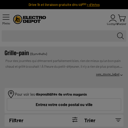
Drive 1h et livraison gratuite dès 49
+ d'infos
€90
Menu
Compte
Panier
Grille-pain
(9 produits)
Pour des journées qui démarrent parfaitement bien, rien de mieux qu'un bon pain
chaud et grillé à souhait ! À l'heure du petit-déjeuner, il n'y a rien de plus pratique
qu'un grille-pain pour
toaster ou réchauffer
facilement tranches de pain ou de
see_more_label
brioche mais aussi petits pains et viennoiseries... Parcourez l'offre ELECTRO
DEPOT de grille-pain pas cher et choisissez celui qui ira à la perfection sur votre
plan de travail !
Pour voir les
disponibilités de votre magasin
Entrez votre code postal ou ville
Filtrer
Trier