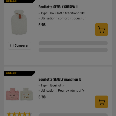
ARRIVAGE
Bouillotte SENSLY SHERPA 1L
Type : bouillotte traditionnelle
Utilisation : confort et douceur
€
6
98
Comparer
ARRIVAGE
Bouillotte SENSLY manchon 1L
Type : Bouillotte
Utilisation : Pour se réchauffer
€
6
98
★★★★★
★★★★★