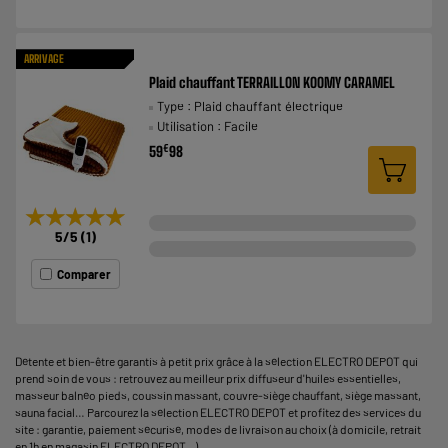
ARRIVAGE
Plaid chauffant TERRAILLON KOOMY CARAMEL
Type : Plaid chauffant électrique
Utilisation : Facile
€
59
98
★★★★★
★★★★★
5
/5
(
1
)
Comparer
Détente et bien-être garantis à petit prix grâce à la sélection ELECTRO DEPOT qui
prend soin de vous : retrouvez au meilleur prix diffuseur d'huiles essentielles,
masseur balnéo pieds, coussin massant, couvre-siège chauffant, siège massant,
sauna facial… Parcourez la sélection ELECTRO DEPOT et profitez des services du
site : garantie, paiement sécurisé, modes de livraison au choix (à domicile, retrait
en 1h en magasin ELECTRO DEPOT...).