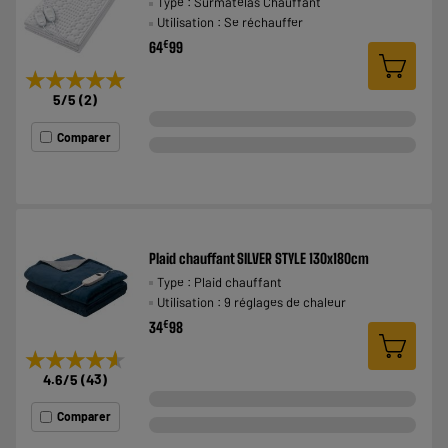
Type : Surmatelas Chauffant
Utilisation : Se réchauffer
€
64
99
★★★★★
★★★★★
5
/5
(
2
)
Comparer
Plaid chauffant SILVER STYLE 130x180cm
Type : Plaid chauffant
Utilisation : 9 réglages de chaleur
€
34
98
★★★★★
★★★★★
4.6
/5
(
43
)
Comparer