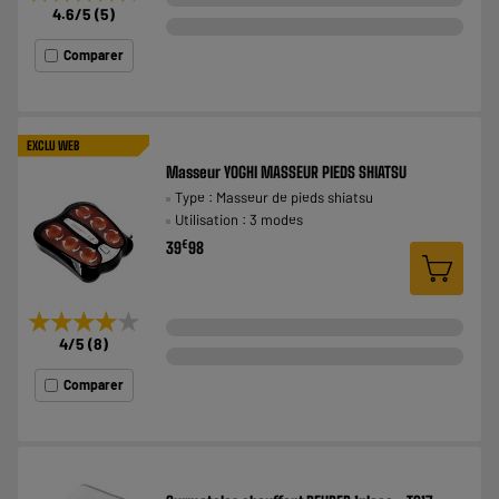
4.6
/5
(
5
)
Comparer
EXCLU WEB
Masseur YOGHI MASSEUR PIEDS SHIATSU
Type : Masseur de pieds shiatsu
Utilisation : 3 modes
€
39
98
★★★★★
★★★★★
4
/5
(
8
)
Comparer