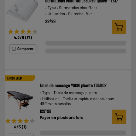
Surmatelas chauffant BEURER 1place - TS17
Type : Surmatelas chauffant
Utilisation : Se réchauffer
€
29
99
★★★★★
★★★★★
4.3
/5
(
17
)
Comparer
EXCLU WEB
Table de massage YOGHI pliante TDM102
Type : Table de massage pliante
Utilisation : Facile et rapide à adapter aux
différents besoins
€
129
98
Payer en
plusieurs fois
★★★★★
★★★★★
4
/5
(
1
)