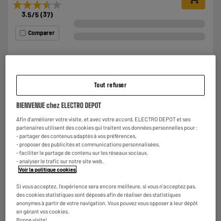
★★★★★
★★★★★
3.5
/5
(
37
)
Comparer
LE PRIX BAS
Tout refuser
Bouillotte chaufferette de poche
Type : Pour se réchauffer les mains
BIENVENUE chez ELECTRO DEPOT
Utilisation : Chaufferette de poche
Afin d'améliorer votre visite, et avec votre accord, ELECTRO DEPOT et ses
€
0
98
partenaires utilisent des cookies qui traitent vos données personnelles pour :
- partager des contenus adaptés à vos préférences,
- proposer des publicités et communications personnalisées,
- faciliter le partage de contenu sur les réseaux sociaux,
★★★★★
★★★★★
- analyser le trafic sur notre site web.
2.9
/5
(
18
)
Voir la politique cookies
.
Si vous acceptez, l'expérience sera encore meilleure, si vous n'acceptez pas,
Comparer
des cookies statistiques sont déposés afin de réaliser des statistiques
anonymes à partir de votre navigation. Vous pouvez vous opposer à leur dépôt
en gérant vos cookies.
Bonne visite!