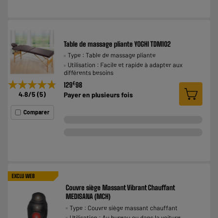
Table de massage pliante YOGHI TDM102
Type : Table de massage pliante
Utilisation : Facile et rapide à adapter aux
différents besoins
★★★★★
★★★★★
€
129
98
4.8
/5
(
5
)
Payer en
plusieurs fois
Comparer
EXCLU WEB
Couvre siège Massant Vibrant Chauffant
MEDISANA (MCH)
Type : Couvre siège massant chauffant
Utilisation : Au bureau ou dans la voiture