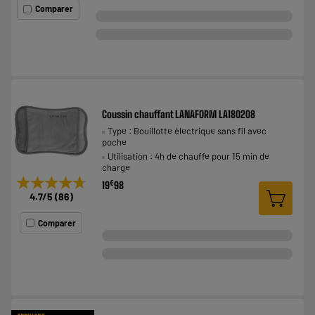
Comparer
Coussin chauffant LANAFORM LA180208
Type : Bouillotte électrique sans fil avec
poche
Utilisation : 4h de chauffe pour 15 min de
charge
★★★★★
★★★★★
€
19
98
4.7
/5
(
86
)
Comparer