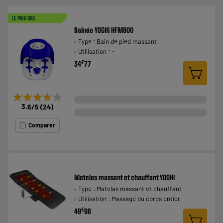
LE PRIX BAS
Balnéo YOGHI HFM800
Type : Bain de pied massant
Utilisation : -
€
34
77
★★★★★
★★★★★
3.6
/5
(
24
)
Comparer
Matelas massant et chauffant YOGHI
Type : Matelas massant et chauffant
Utilisation : Massage du corps entier
€
49
98