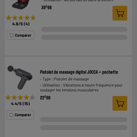
€
39
98
★★★★★
★★★★★
4.8
/5
(
4
)
Comparer
Pistolet de massage digital JOCCA + pochette
Type : Pistolet de massage
Utilisation : Vibrations à haute fréquence pour
soulager les tensions musculaires
★★★★★
★★★★★
€
22
98
4.4
/5
(
15
)
Comparer