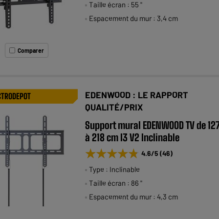
Taille écran : 55 "
Espacement du mur : 3,4 cm
Comparer
EDENWOOD : LE RAPPORT
CTRODEPOT
QUALITÉ/PRIX
Support mural EDENWOOD TV de 12
à 218 cm I3 V2 Inclinable
★★★★★
★★★★★
4.6
/5
(
46
)
Type : Inclinable
Taille écran : 86 "
Espacement du mur : 4,3 cm