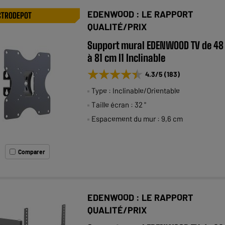
EDENWOOD : LE RAPPORT
CTRODEPOT
QUALITÉ/PRIX
Support mural EDENWOOD TV de 48
à 81 cm I1 Inclinable
★★★★★
★★★★★
4.3
/5
(
183
)
Type : Inclinable/Orientable
Taille écran : 32 "
Espacement du mur : 9,6 cm
Comparer
EDENWOOD : LE RAPPORT
QUALITÉ/PRIX