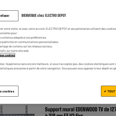
QUALITÉ/PRIX
Support mural EDENWOOD TV de 81 
BIENVENUE chez ELECTRO DEPOT
refuser
140 cm FIXE F2
★★★★★
★★★★★
rer votre visite, et avec votre accord, ELECTRO DEPOT et ses partenaires utilisent des cookies 
4.7
/5
(
212
)
onnelles pour :
s contenus adaptés à vos préférences,
Type : Fixe
es publicités et communications personnalisées,
Taille écran : 55 "
e partage de contenu sur les réseaux sociaux,
trafic sur notre site web.
Espacement du mur : 2,2 cm
tique cookies
.
tez, l'expérience sera encore meilleure, si vous n'acceptez pas, des cookies statistiques sont 
statistiques anonymes à partir de votre navigation. Vous pouvez vous opposer à leur dépôt en g
Comparer
es cookies
✔ TOUT
EDENWOOD : LE RAPPORT
CTRODEPOT
QUALITÉ/PRIX
Support mural EDENWOOD TV de 12
à 218 cm F3 V2 fixe