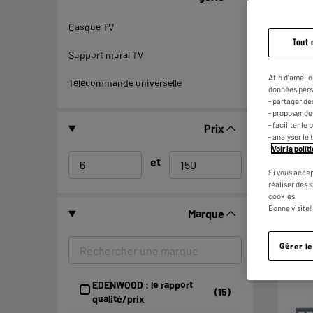
Casque TV
Tout 
Support mural TV
Afin d'amélio
Télécommande universelle
données pers
- partager de
- proposer d
- faciliter l
Prix
- analyser le 
Voir la poli
et
Si vous accep
réaliser des 
cookies.
Bonne visite!
Marque
Gérer l
BY ELE
EDENWOOD : le rapport
(15)
qualité/prix