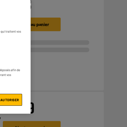
€
19
98
à
Ajouter au panier
qui traitent vos
déposés afin de
érant vos
 AUTORISER
€
29
99
7