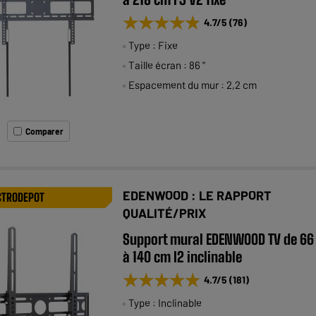
★★★★★
★★★★★
4.7
/5
(
76
)
Type : Fixe
Taille écran : 86 "
Espacement du mur : 2,2 cm
Comparer
EDENWOOD : LE RAPPORT
CTRODEPOT
QUALITÉ/PRIX
Support mural EDENWOOD TV de 66
à 140 cm I2 inclinable
★★★★★
★★★★★
4.7
/5
(
181
)
Type : Inclinable