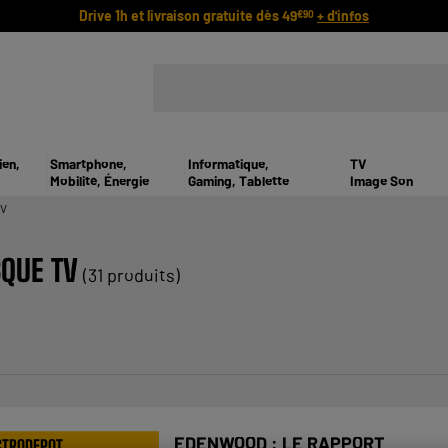
Drive 1h et livraison gratuite dès 49
+ d'infos
€90
ien,
Smartphone,
Informatique,
TV
Mobilité, Énergie
Gaming, Tablette
Image Son
TV
QUE TV
(31 produits)
EDENWOOD : LE RAPPORT
CTRODEPOT