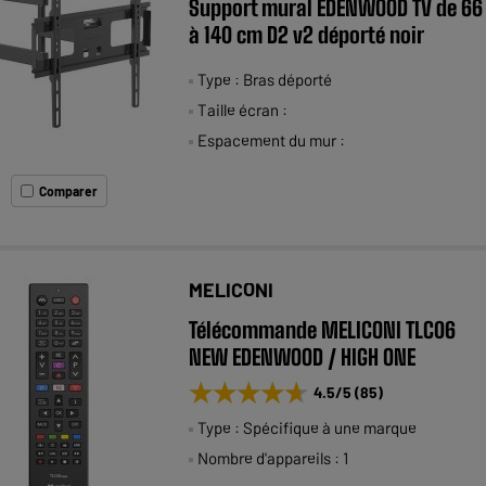
Support mural EDENWOOD TV de 66
à 140 cm D2 v2 déporté noir
Type : Bras déporté
Taille écran :
Espacement du mur :
Comparer
MELICONI
Télécommande MELICONI TLC06
NEW EDENWOOD / HIGH ONE
★★★★★
★★★★★
4.5
/5
(
85
)
Type : Spécifique à une marque
Nombre d'appareils : 1