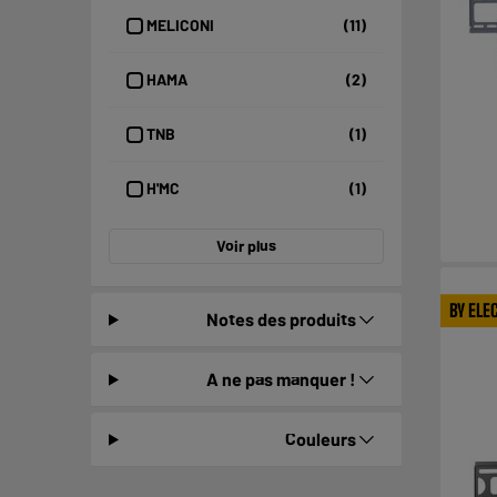
MELICONI
(11)
HAMA
(2)
TNB
(1)
H'MC
(1)
Voir plus
BY ELE
Notes des produits
A ne pas manquer !
Couleurs