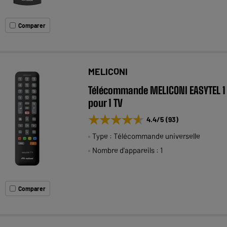
Comparer
MELICONI
Télécommande MELICONI EASYTEL 1
pour 1 TV
★★★★★
★★★★★
4.4
/5
(
93
)
Type : Télécommande universelle
Nombre d'appareils : 1
Comparer