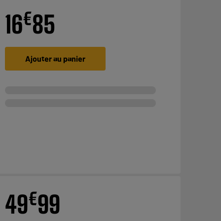
€
16
85
Ajouter au panier
€
49
99