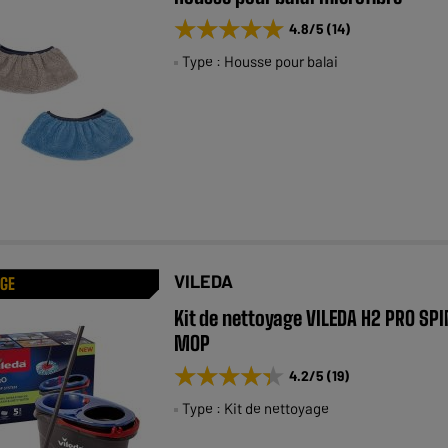
★★★★★
★★★★★
4.8
/5
(
14
)
Type : Housse pour balai
VILEDA
AGE
Kit de nettoyage VILEDA H2 PRO SPI
MOP
★★★★★
★★★★★
4.2
/5
(
19
)
Type : Kit de nettoyage