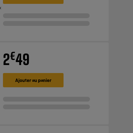
x
€
2
49
Ajouter au panier