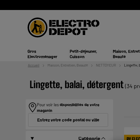
Gros
Petit-déjeuner,
Maison, Entret
Electroménager
Cuisson
Beauté
Accueil
Maison, Entretien,
Beauté
NETTOYEUR
Lingette, 
Lingette, balai, détergent
(34 pr
Pour voir les
disponibilités de votre
magasin
Entrez votre code postal ou ville
Catégorie
BY ELE