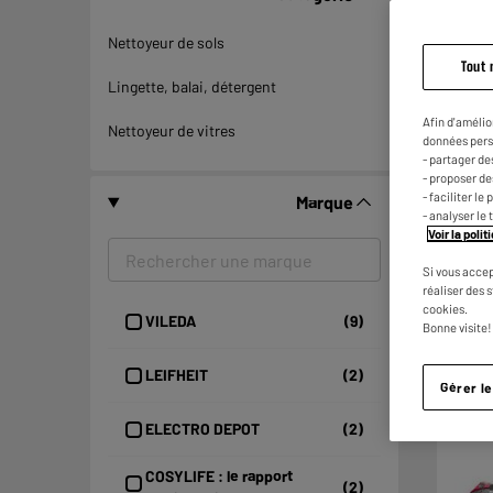
Nettoyeur de sols
Tout 
Lingette, balai, détergent
Afin d'amélio
Nettoyeur de vitres
données pers
- partager de
- proposer d
- faciliter l
Marque
- analyser le 
Voir la poli
Si vous accep
réaliser des 
cookies.
VILEDA
(9)
Bonne visite!
LEIFHEIT
(2)
Gérer l
ELECTRO DEPOT
(2)
COSYLIFE : le rapport
(2)