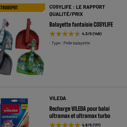
COSYLIFE : LE RAPPORT
CTRODEPOT
QUALITÉ/PRIX
Balayette fantaisie COSYLIFE
★★★★★
★★★★★
4.3
/5
(
148
)
Type : Pelle balayette
VILEDA
Recharge VILEDA pour balai
ultramax et ultramax turbo
★★★★★
★★★★★
4.8
/5
(
117
)