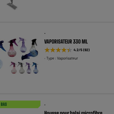
.
VAPORISATEUR 330 ML
★★★★★
★★★★★
4.2
/5
(
92
)
Type : Vaporisateur
.
X BAS
Housse pour balai microfibre