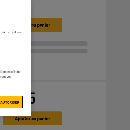
€
2
99
Ajouter au panier
qui traitent vos
déposés afin de
érant vos
€
22
95
 AUTORISER
Ajouter au panier