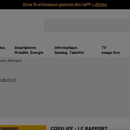
Drive 1h et livraison gratuite dès 49
+ d'infos
€90
ien,
Smartphone,
Informatique,
TV
Mobilité, Énergie
Gaming, Tablette
Image Son
balai, détergent
oduits)
COSYLIFE : LE RAPPORT
CTRODEPOT