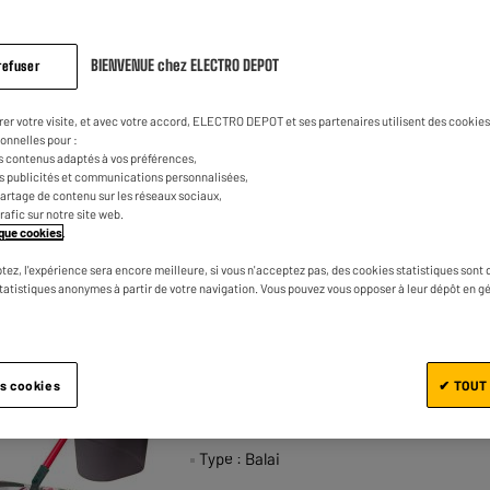
QUALITÉ/PRIX
Balai fantaisie
BIENVENUE chez ELECTRO DEPOT
refuser
★★★★★
★★★★★
4
/5
(
244
)
rer votre visite, et avec votre accord, ELECTRO DEPOT et ses partenaires utilisent des cookies 
Type : Balai
onnelles pour :
s contenus adaptés à vos préférences,
es publicités et communications personnalisées,
e partage de contenu sur les réseaux sociaux,
trafic sur notre site web.
tique cookies
.
tez, l'expérience sera encore meilleure, si vous n'acceptez pas, des cookies statistiques sont 
statistiques anonymes à partir de votre navigation. Vous pouvez vous opposer à leur dépôt en g
VILEDA
Balai VILEDA Ultramax
es cookies
✔ TOUT
★★★★★
★★★★★
4.5
/5
(
93
)
Type : Balai