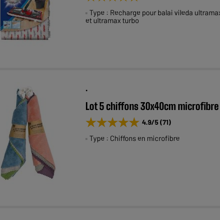
Type : Recharge pour balai vileda ultrama
et ultramax turbo
.
Lot 5 chiffons 30x40cm microfibre
★★★★★
★★★★★
4.9
/5
(
71
)
Type : Chiffons en microfibre